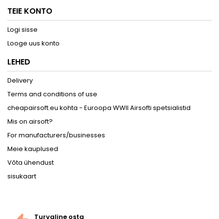
TEIE KONTO
Logi sisse
Looge uus konto
LEHED
Delivery
Terms and conditions of use
cheapairsoft.eu kohta - Euroopa WWII Airsofti spetsialistid
Mis on airsoft?
For manufacturers/businesses
Meie kauplused
Võta ühendust
sisukaart
Turvaline osta