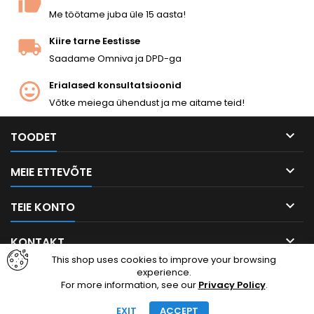
Me töötame juba üle 15 aasta!
Kiire tarne Eestisse
Saadame Omniva ja DPD-ga
Erialased konsultatsioonid
Võtke meiega ühendust ja me aitame teid!

TOODET

MEIE ETTEVÕTE

TEIE KONTO

KONTAKT
This shop uses cookies to improve your browsing
experience.
Facebook
Instagram
For more information, see our
Privacy Policy
.
EXIT
ACCEPT
© Autoriõigus 2026 cheapairsoft.eu. Kõik õigused kaitstud.