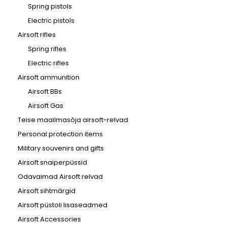
Spring pistols
Electric pistols
Airsoft rifles
Spring rifles
Electric rifles
Airsoft ammunition
Airsoft BBs
Airsoft Gas
Teise maailmasõja airsoft-relvad
Personal protection items
Military souvenirs and gifts
Airsoft snaiperpüssid
Odavaimad Airsoft relvad
Airsoft sihtmärgid
Airsoft püstoli lisaseadmed
Airsoft Accessories