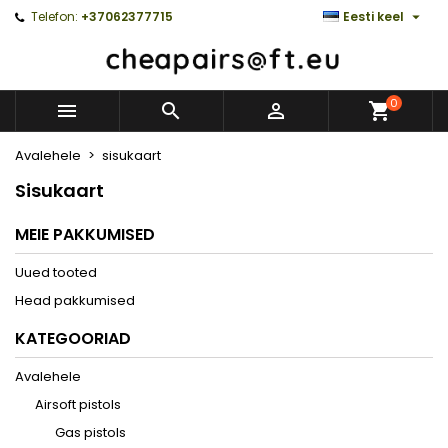

Telefon:
+37062377715
Eesti keel
0



Avalehele
sisukaart
Sisukaart
MEIE PAKKUMISED
Uued tooted
Head pakkumised
KATEGOORIAD
Avalehele
Airsoft pistols
Gas pistols