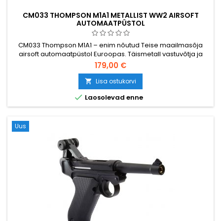
CM033 THOMPSON M1A1 METALLIST WW2 AIRSOFT
AUTOMAATPÜSTOL
CM033 Thompson M1A1 – enim nõutud Teise maailmasõja
airsoft automaatpüstol Euroopas. Täismetall vastuvõtja ja
toru, puidujäljendiga polümeer, V6 käigukast
179,00 €
terashammasratastega, 360 FPS / 109 m/s, 420-lasuline hi-
cap metallsalv, pool- ja täisautomaatne. Aku (1600 mAh) ja
Lisa ostukorvi

laadija komplektis. Nähtud filmides „Reamees Ryani

Laosolevad enne
päästmine“ ja „Vennaskond“.
Uus