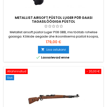
METALLIST AIRSOFT PÜSTOL LUGER P08 GAASI
TAGASILÖÖGIGA PÜSTOL
Metallist airsoft püstol Luger P08 GBB, mis töötab rohelise
gaasiga. Kõikide aegade ühe ikoonilisema püstoli koopia,
valmistatud Taiwanis, täielikult metallist, raske ja vastupidav.
179,00 €
Lisa ostukorvi


Laosolevad enne
Allahinnatud
- 20,00 €
Uus