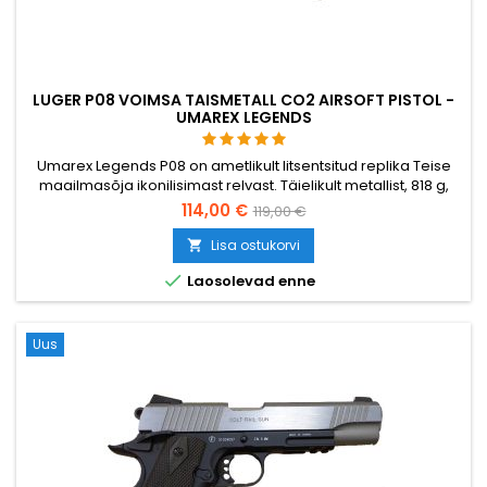
LUGER P08 VOIMSA TAISMETALL CO2 AIRSOFT PISTOL -
UMAREX LEGENDS
Umarex Legends P08 on ametlikult litsentsitud replika Teise
maailmasõja ikonilisimast relvast. Täielikult metallist, 818 g,
216 mm pikk, CO2-käitatav. Metallist salv: 12 g CO2 kassett ja
114,00 €
119,00 €
15 BB. Autentne ohutushoob nagu originaalil. Alla 2,0 džauli –
seaduslik enamikus EL riikides.
Lisa ostukorvi


Laosolevad enne
Uus