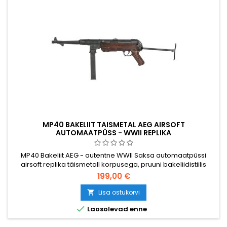
MP40 BAKELIIT TAISMETAL AEG AIRSOFT
AUTOMAATPÜSS - WWII REPLIKA
MP40 Bakeliit AEG - autentne WWII Saksa automaatpüssi
airsoft replika täismetall korpusega, pruuni bakeliidistiilis
käepideme plaatidega ja kokkupandava terasest kabaga.
199,00 €
V3 käigukast, poolautomaatne ja täisautomaatne režiim, 380
FPS, 50 BB salv. Aku ei ole kaasas.
Lisa ostukorvi


Laosolevad enne