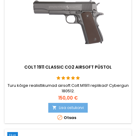
COLT 1911 CLASSIC CO2 AIRSOFT PÜSTOL
Turu kõige realistlikumad airsoft Colt M1911 replikad! Cybergun
180512.
150,00 €
Lisa ostukorvi


Otsas
Uus