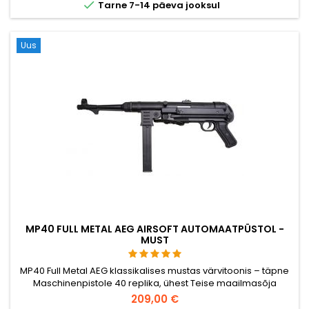

Tarne 7-14 päeva jooksul
Uus
MP40 FULL METAL AEG AIRSOFT AUTOMAATPÜSTOL -
MUST
MP40 Full Metal AEG klassikalises mustas värvitoonis – täpne
Maschinenpistole 40 replika, ühest Teise maailmasõja
ikonilisimast relvast. Täismetall, 2,8 kg, 850 mm, kokkupandav
209,00 €
skelettlaug, 380 FPS / 116 m/s, pool- ja täisautomaatne, 50-