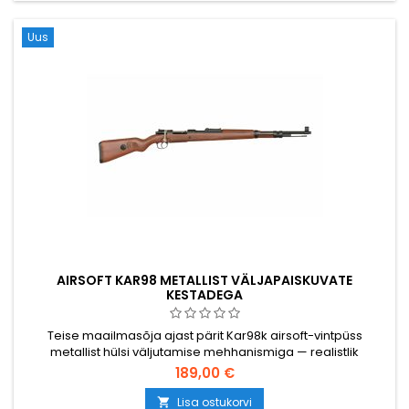
Uus
AIRSOFT KAR98 METALLIST VÄLJAPAISKUVATE
KESTADEGA
Teise maailmasõja ajast pärit Kar98k airsoft-vintpüss
metallist hülsi väljutamise mehhanismiga — realistlik
alternatiiv tavapärastele suure mahutavusega
189,00 €
snaiperrelvadele. Laadige BB-kuulid messinghülssidesse,
liigutage lukk, ja tühjaks tulnud hülss lendab küljelt välja.
Lisa ostukorvi
