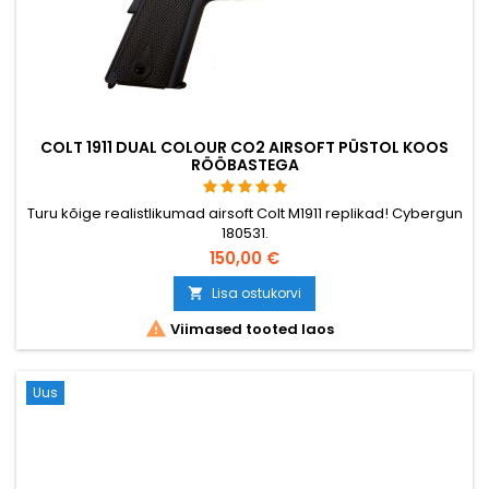
COLT 1911 DUAL COLOUR CO2 AIRSOFT PÜSTOL KOOS
RÖÖBASTEGA
Turu kõige realistlikumad airsoft Colt M1911 replikad! Cybergun
180531.
150,00 €
Lisa ostukorvi


Viimased tooted laos
Uus