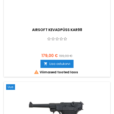
AIRSOFT KEVADPÜSS KAR98
179,00 €
199,00 €
Lisa ostukorvi


Viimased tooted laos
Uus