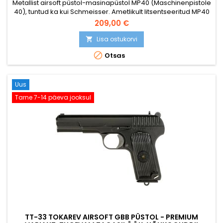
Metallist airsoft püstol-masinapüstol MP40 (Maschinenpistole
40), tuntud ka kui Schmeisser. Ametlikult litsentseeritud MP40
koopia, millel on autentsed graveeritud märgised, identsed
209,00 €
seerianumbrid erinevatel osadel. Metallist korpus, bakeliidist
käepideimitatsioon. Kokkupandav metallvarras. Ühe lasuga
Lisa ostukorvi

ja täisautomaatne laskmine. Kaasasolev metallmagasiin...

Otsas
Uus
Tarne 7-14 päeva jooksul
TT-33 TOKAREV AIRSOFT GBB PÜSTOL - PREMIUM