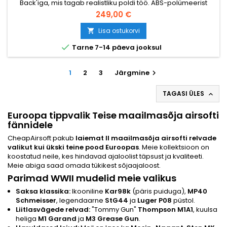
Back'iga, mis tagab realistliku poldi töö. ABS-polümeerist
varras, täismetallist ülaosa, 1000-padruni terastrummel-
249,00 €
magasin, pool- ja täisautomaatne. ~300 FPS / 1,4 J. 840 mm,
3780 g.
Lisa ostukorvi


Tarne 7-14 päeva jooksul
1
2
3
Järgmine

TAGASI ÜLES

Euroopa tippvalik Teise maailmasõja airsofti
fännidele
CheapAirsoft pakub
laiemat II maailmasõja airsofti relvade
valikut kui ükski teine pood Euroopas
. Meie kollektsioon on
koostatud neile, kes hindavad ajaloolist täpsust ja kvaliteeti.
Meie abiga saad omada tükikest sõjaajaloost.
Parimad WWII mudelid meie valikus
Saksa klassika:
Ikooniline
Kar98k
(päris puiduga),
MP40
Schmeisser
, legendaarne
StG44
ja
Luger P08
püstol.
Liitlasvägede relvad:
"Tommy Gun"
Thompson M1A1
, kuulsa
heliga
M1 Garand
ja
M3 Grease Gun
.