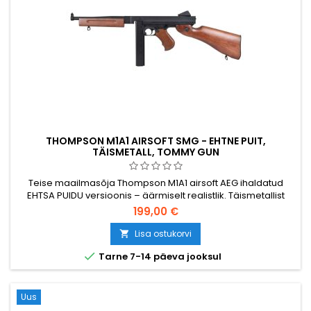
THOMPSON M1A1 AIRSOFT SMG - EHTNE PUIT,
TÄISMETALL, TOMMY GUN
Teise maailmasõja Thompson M1A1 airsoft AEG ihaldatud
EHTSA PUIDU versioonis – äärmiselt realistlik. Täismetallist
korpus, V6 käigukast, 450-lasu salv, reguleeritav hop-up,
199,00 €
pool- ja täisautomaat. 805 mm, 3225 g.
Lisa ostukorvi


Tarne 7-14 päeva jooksul
Uus