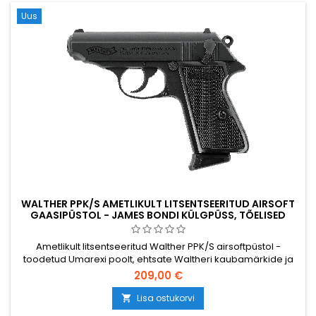
Uus
WALTHER PPK/S AMETLIKULT LITSENTSEERITUD AIRSOFT
GAASIPÜSTOL - JAMES BONDI KÜLGPÜSS, TÕELISED
KAUBAMÄRGID
Ametlikult litsentseeritud Walther PPK/S airsoftpüstol -
toodetud Umarexi poolt, ehtsate Waltheri kaubamärkide ja
autentsete tähistega, kõrgekvaliteediline ehitus. Ikooniline
209,00 €
kompaktne Saksa püstol, mis on saanud maailmakuulsaks
James Bondi külgriistana. Roheline gaas, 13-padruniline
Lisa ostukorvi

hoidik, &lt;1,0 J. 150 mm, 535 g.