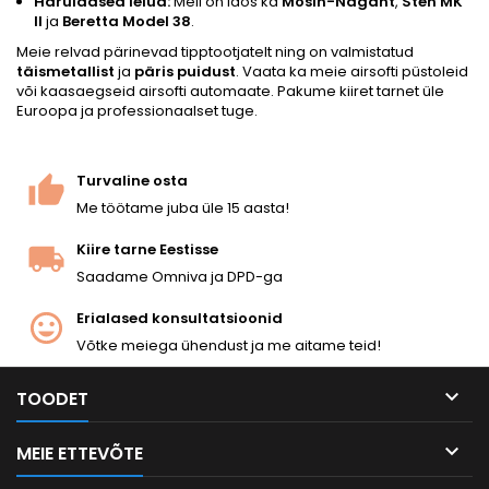
Haruldased leiud:
Meil on laos ka
Mosin-Nagant
,
Sten MK
II
ja
Beretta Model 38
.
Meie relvad pärinevad tipptootjatelt ning on valmistatud
täismetallist
ja
päris puidust
. Vaata ka meie
airsofti püstoleid
või kaasaegseid
airsofti automaate
. Pakume kiiret tarnet üle
Euroopa ja professionaalset tuge.
Turvaline osta
Me töötame juba üle 15 aasta!
Kiire tarne Eestisse
Saadame Omniva ja DPD-ga
Erialased konsultatsioonid
Võtke meiega ühendust ja me aitame teid!

TOODET

MEIE ETTEVÕTE