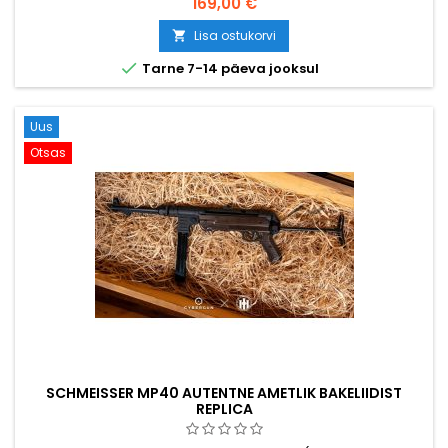
169,00 €
standardne külgpüss kogu Teise maailmasõja vältel.
Täismetallist korpus, 11-padruniline hoidik, ~280-320 FPS / 0,73
Lisa ostukorvi

J. 195 mm, 610 g.

Tarne 7-14 päeva jooksul
Uus
Otsas
SCHMEISSER MP40 AUTENTNE AMETLIK BAKELIIDIST
REPLICA