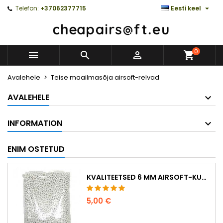

Telefon:
+37062377715
Eesti keel
0



Avalehele
Teise maailmasõja airsoft-relvad
AVALEHELE
INFORMATION
ENIM OSTETUD
KVALITEETSED 6 MM AIRSOFT-KUULID 0,20 G – 1000 TÜKKI, EI TAKERDU, TÄPNE LASKMINE
5,00 €