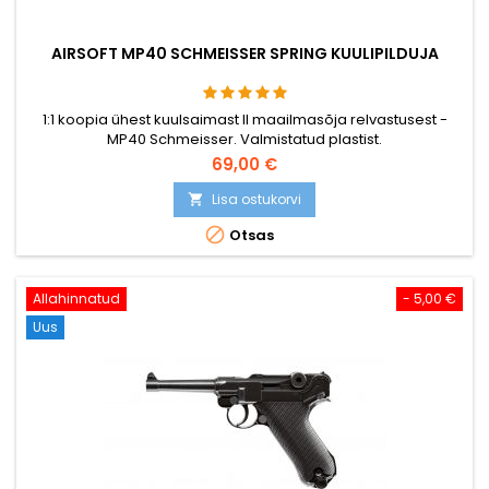
AIRSOFT MP40 SCHMEISSER SPRING KUULIPILDUJA
1:1 koopia ühest kuulsaimast II maailmasõja relvastusest -
MP40 Schmeisser. Valmistatud plastist.
69,00 €
Lisa ostukorvi


Otsas
Allahinnatud
- 5,00 €
Uus