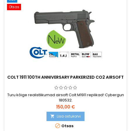
Otsas
COLT 1911 100TH ANNIVERSARY PARKERIZED CO2 AIRSOFT
Turu kõige realistlikumad airsoft Colt M1911 replikad! Cybergun
180532.
150,00 €
Lisa ostukorvi


Otsas