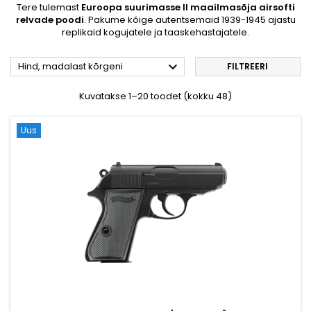
Tere tulemast
Euroopa suurimasse II maailmasõja airsofti
relvade poodi
. Pakume kõige autentsemaid 1939-1945 ajastu
replikaid kogujatele ja taaskehastajatele.

Hind, madalast kõrgeni
FILTREERI
Kuvatakse 1–20 toodet (kokku 48)
Uus