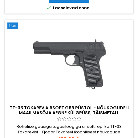
Vedruga töötav, ~350 FPS / 1,14 J 0,20 g BB-kuulidega,

Laosolevad enne
kogupikkus 1120 mm....
Uus
TT-33 TOKAREV AIRSOFT GBB PÜSTOL - NÕUKOGUDE II
MAAILMASÕJA AEGNE KÜLGPÜSS, TÄISMETALL
Rohelise gaasiga tagasilöögiga airsoft replika TT-33
Tokarevist - Fjodor Tokarevi ikoonilisest nõukogude
poolautomaatsest püstolist, mis oli Punaarmee ohvitseri