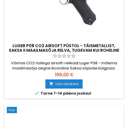
LUGER P08 CO2 AIRSOFT PÜSTOL - TÄISMETALLIST,
SAKSA II MAAILMASÕJA RELVA, TUGEVAM KUI ROHELINE
GAAS
Võimas CO2-toitega airsoft-relikaat Luger P08 - mõlema
maailmasõja aegne ikooniline Saksa sõjaväe külgpüss.
Täismetallist korpus, ~350 FPS / 1,14 J, 15-padruniline hoidik.
199,00 €
Märkimisväärselt võimsam ja tugevama tagasilöögiga kui
rohegaasiga Luger P08 variant.
Lisa ostukorvi


Tarne 7-14 päeva jooksul
Uus