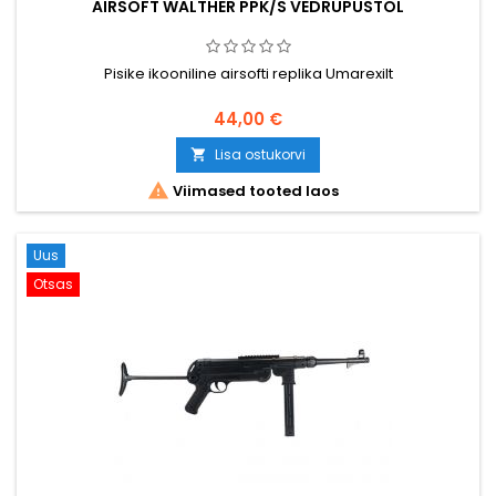
AIRSOFT WALTHER PPK/S VEDRUPÜSTOL
Pisike ikooniline airsofti replika Umarexilt
44,00 €
Lisa ostukorvi


Viimased tooted laos
Uus
Otsas