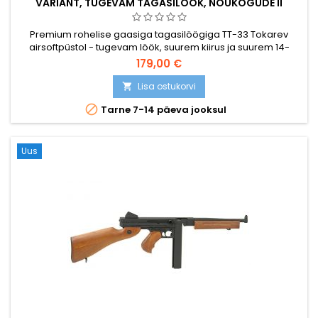
VARIANT, TUGEVAM TAGASILÖÖK, NÕUKOGUDE II
MAAILMASÕDA
Premium rohelise gaasiga tagasilöögiga TT-33 Tokarev
airsoftpüstol - tugevam löök, suurem kiirus ja suurem 14-
padruniline hoidik kui standardvariandis. Nõukogude Teise
179,00 €
maailmasõja aegne külgpüstol, mille on disaininud Fjodor
Tokarev. ~310 FPS / 0,84 J, 194 mm, 680 g.
Lisa ostukorvi


Tarne 7-14 päeva jooksul
Uus