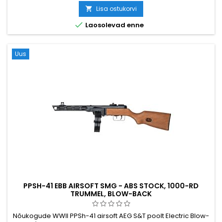
kuuline metallist salv. Aku (1600 mAh) ja laadija kaasas.
Lisa ostukorvi

Efektiivne ulatus 30–50 m.

Laosolevad enne
Uus
PPSH-41 EBB AIRSOFT SMG - ABS STOCK, 1000-RD
TRUMMEL, BLOW-BACK
Nõukogude WWII PPSh-41 airsoft AEG S&T poolt Electric Blow-