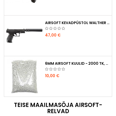
AIRSOFT KEVADPÜSTOL WALTHER PPQ NAVY KOOS SUMMUTIGA
47,00 €
6MM AIRSOFT KUULID - 2000 TK, 0,20G, KÕRGE KVALITEET
10,00 €
TEISE MAAILMASÕJA AIRSOFT-
RELVAD