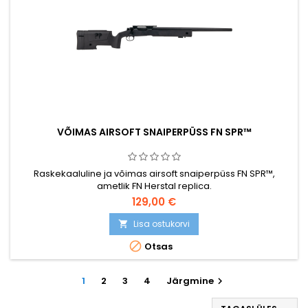
VÕIMAS AIRSOFT SNAIPERPÜSS FN SPR™
Raskekaaluline ja võimas airsoft snaiperpüss FN SPR™,
ametlik FN Herstal replica.
129,00 €
Lisa ostukorvi


Otsas
1
2
3
4
Järgmine
