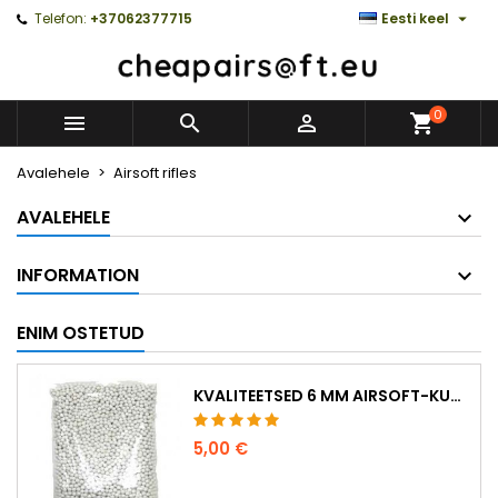

Telefon:
+37062377715
Eesti keel
0



Avalehele
Airsoft rifles
AVALEHELE
INFORMATION
ENIM OSTETUD
KVALITEETSED 6 MM AIRSOFT-KUULID 0,20 G – 1000 TÜKKI, EI TAKERDU, TÄPNE LASKMINE
5,00 €