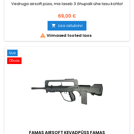
Vedruga airsoft püss, mis laseb 3 õhupalli ühe lasu kohta!
69,00 €
Lisa ostukorvi


Viimased tooted laos
Uus
Otsas
FAMAS AIRSOFT KEVADPÜSS FAMAS