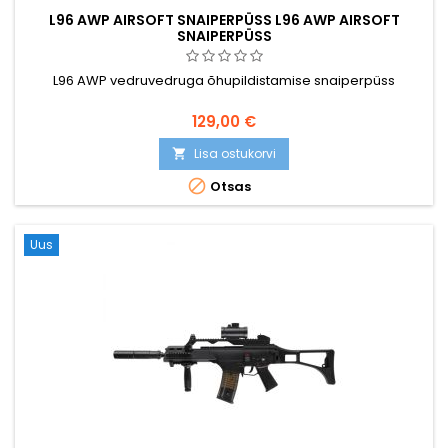
L96 AWP AIRSOFT SNAIPERPÜSS L96 AWP AIRSOFT
SNAIPERPÜSS
L96 AWP vedruvedruga õhupildistamise snaiperpüss
129,00 €
Lisa ostukorvi


Otsas
Uus