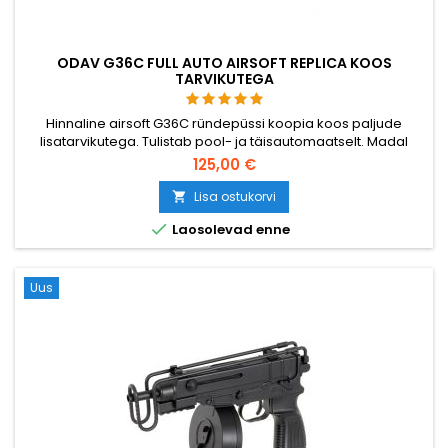
ODAV G36C FULL AUTO AIRSOFT REPLICA KOOS
TARVIKUTEGA
Hinnaline airsoft G36C ründepüssi koopia koos paljude
lisatarvikutega. Tulistab pool- ja täisautomaatselt. Madal
lasketugevus, seega sobib noorematele kasutajatele. Mudel:
125,00 €
Umarex 2.5621, EAN: 4000844426284
Lisa ostukorvi


Laosolevad enne
Uus