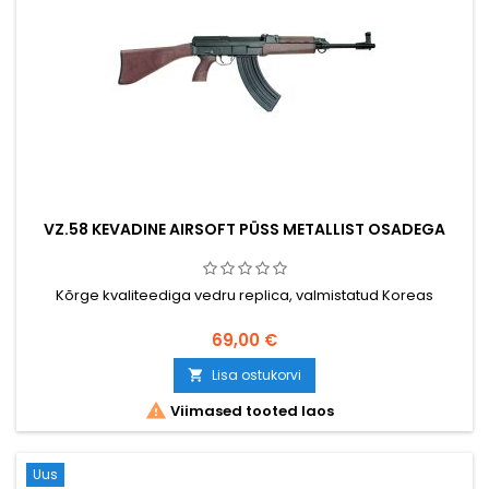
VZ.58 KEVADINE AIRSOFT PÜSS METALLIST OSADEGA
Kõrge kvaliteediga vedru replica, valmistatud Koreas
69,00 €
Lisa ostukorvi


Viimased tooted laos
Uus