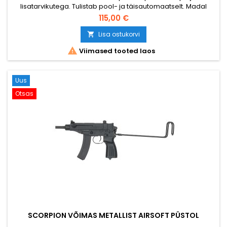
lisatarvikutega. Tulistab pool- ja täisautomaatselt. Madal
lasketugevus, seega sobib noorematele airsofti kasutajatele.
115,00 €
Lisa ostukorvi


Viimased tooted laos
Uus
Otsas
SCORPION VÕIMAS METALLIST AIRSOFT PÜSTOL