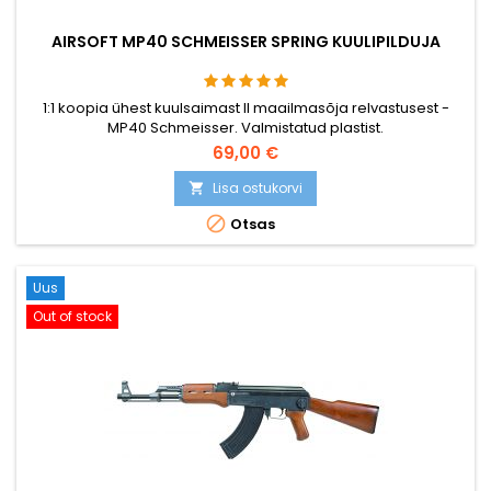
AIRSOFT MP40 SCHMEISSER SPRING KUULIPILDUJA
1:1 koopia ühest kuulsaimast II maailmasõja relvastusest -
MP40 Schmeisser. Valmistatud plastist.
69,00 €
Lisa ostukorvi


Otsas
Uus
Out of stock