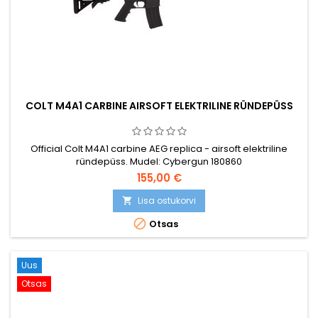
COLT M4A1 CARBINE AIRSOFT ELEKTRILINE RÜNDEPÜSS
Official Colt M4A1 carbine AEG replica - airsoft elektriline
ründepüss. Mudel: Cybergun 180860
155,00 €
Lisa ostukorvi


Otsas
Uus
Otsas