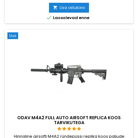
ning hop-up süsteem. Lammutatakse nagu tõeline M4 püss.
Lisa ostukorvi


Laosolevad enne
Uus
ODAV M4A2 FULL AUTO AIRSOFT REPLICA KOOS
TARVIKUTEGA
Hinnaline airsofti M4A2 ründepüssi replika koos paljude