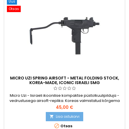
Uus
Otsas
MICRO UZI SPRING AIRSOFT - METAL FOLDING STOCK,
KOREA-MADE, ICONIC ISRAELI SMG
Micro Uzi - Iisraeli ikoonilise kompaktse püstolkuulipilduja -
vedrustusega airsoft-replika. Koreas valmistatud kõrgema
ehituskvaliteedi tagamiseks, metallist kokkupandava
45,00 €
varrega, metallist lukustushooba, metallist päästiku ja
kaitseriiviga, metallist kolvi-kinnitusmehhanismiga. Hi-cap
Lisa ostukorvi

175-padrunine hoidik. Kompaktne 265 mm, 580 g.

Otsas