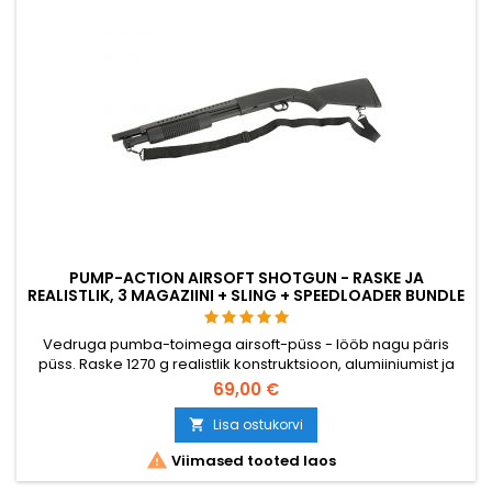
PUMP-ACTION AIRSOFT SHOTGUN - RASKE JA
REALISTLIK, 3 MAGAZIINI + SLING + SPEEDLOADER BUNDLE
Vedruga pumba-toimega airsoft-püss - lööb nagu päris
püss. Raske 1270 g realistlik konstruktsioon, alumiiniumist ja
tugevdatud nailonist korpus, metallosad. Saadetakse täieliku
69,00 €
stardipaketina: 3 padrunit, kiirlaadija, sling ja stardipadrunid.
915 mm. Kuni ~400 FPS sõltuvalt BB kaalust.
Lisa ostukorvi


Viimased tooted laos