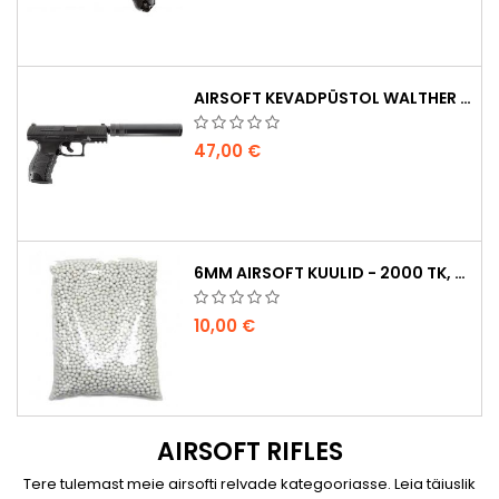
AIRSOFT KEVADPÜSTOL WALTHER PPQ NAVY KOOS SUMMUTIGA
47,00 €
6MM AIRSOFT KUULID - 2000 TK, 0,20G, KÕRGE KVALITEET
10,00 €
AIRSOFT RIFLES
Tere tulemast meie airsofti relvade kategooriasse. Leia täiuslik