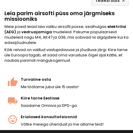
TAGASI ÜLES

Leia parim airsofti püss oma järgmiseks
missiooniks
Meie poest leiad laia valiku airsofti püsse, sealhulgas
elektrilisi
(AEG)
ja
vedruajamiga
mudeleid. Pakume populaarseid
mudeleid nagu M4, AK47 ja G36, mis sobivad nii algajatele kui ka
edasijõudnutele.
Kõik relvad on valitud vastupidavuse ja jõudluse järgi. Kiire tarne
üle Euroopa tagab, et saad oma varustuse õigel ajal kätte, et
nautida parimat mängukogemust.
Turvaline osta
Me töötame juba üle 15 aasta!
Kiire tarne Eestisse
Saadame Omniva ja DPD-ga
Erialased konsultatsioonid
Võtke meiega ühendust ja me aitame teid!