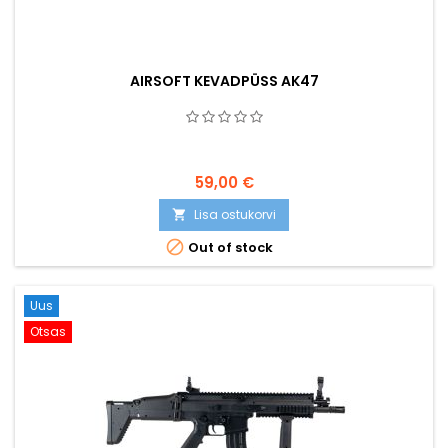
AIRSOFT KEVADPÜSS AK47
59,00 €
Lisa ostukorvi


Out of stock
Uus
Otsas