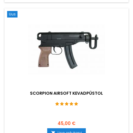
Uus
SCORPION AIRSOFT KEVADPÜSTOL
45,00 €
Lisa ostukorvi
