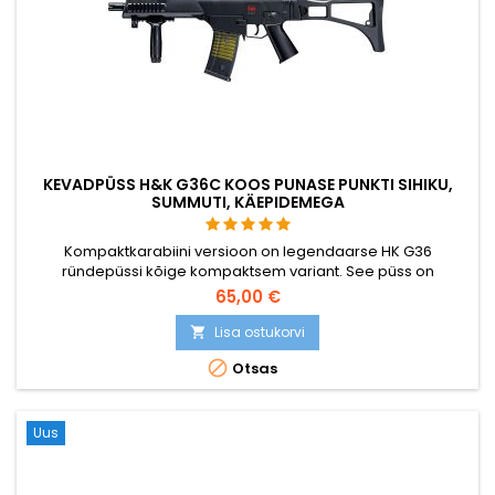
KEVADPÜSS H&K G36C KOOS PUNASE PUNKTI SIHIKU,
SUMMUTI, KÄEPIDEMEGA
Kompaktkarabiini versioon on legendaarse HK G36
ründepüssi kõige kompaktsem variant. See püss on
varustatud Picatinny rööbastega punktsihikute ja
65,00 €
lisaseadmete hoidmiseks, samuti on sellel püssil kruvitav
välgupüüdja ja esikäepide.
Lisa ostukorvi


Otsas
Uus