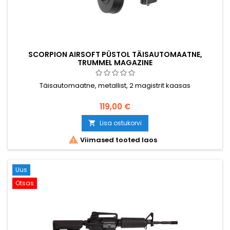
SCORPION AIRSOFT PÜSTOL TÄISAUTOMAATNE,
TRUMMEL MAGAZINE
Täisautomaatne, metallist, 2 magistrit kaasas
119,00 €
Lisa ostukorvi


Viimased tooted laos
Uus
Otsas