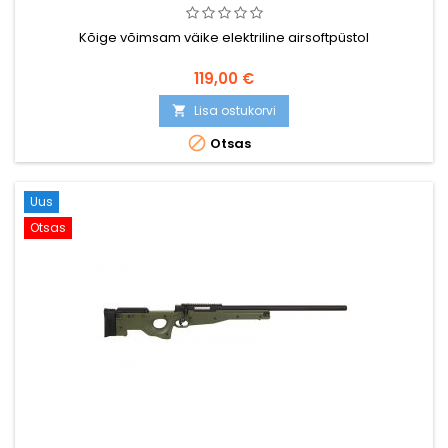
Kõige võimsam väike elektriline airsoftpüstol
119,00 €
Lisa ostukorvi


Otsas
Uus
Otsas