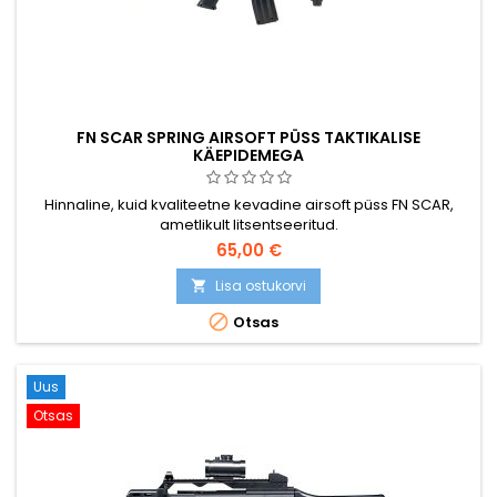
FN SCAR SPRING AIRSOFT PÜSS TAKTIKALISE
KÄEPIDEMEGA
Hinnaline, kuid kvaliteetne kevadine airsoft püss FN SCAR,
ametlikult litsentseeritud.
65,00 €
Lisa ostukorvi


Otsas
Uus
Otsas