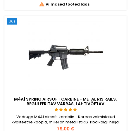

Viimased tooted laos
Uus
M4A1 SPRING AIRSOFT CARBINE - METAL RIS RAILS,
REGULEERITAV VARRAS, LAHTIVÕETAV
Vedruga M4A1 airsoft-karabiin - Koreas valmistatud
kvaliteetne koopia, millel on metallist RIS-riba kõigil neljal
küljel lisaseadmete jaoks, reguleeritav varras ja raudsihikud
79,00 €