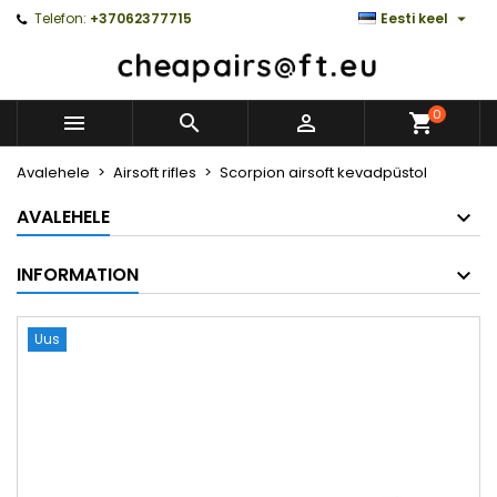

Telefon:
+37062377715
Eesti keel
0



Avalehele
Airsoft rifles
Scorpion airsoft kevadpüstol
AVALEHELE
INFORMATION
Uus