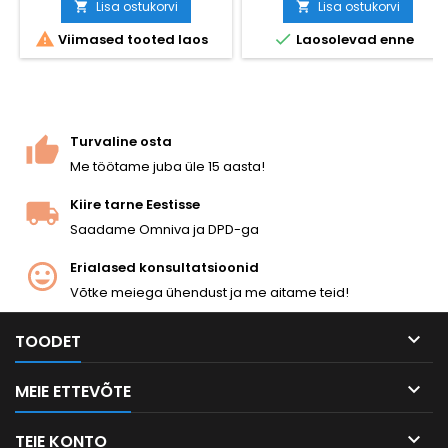
autentsed märgistused.
Lisa ostukorvi
Lisa ostukorvi


Töötab ideaalselt ka talvel.


Viimased tooted laos
Laosolevad enne
Turvaline osta
Me töötame juba üle 15 aasta!
Kiire tarne Eestisse
Saadame Omniva ja DPD-ga
Erialased konsultatsioonid
Võtke meiega ühendust ja me aitame teid!

TOODET

MEIE ETTEVÕTE

TEIE KONTO