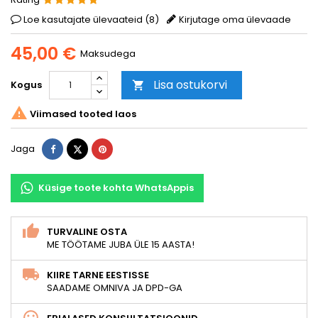
Loe kasutajate ülevaateid (
8
)
Kirjutage oma ülevaade
45,00 €
Maksudega
Lisa ostukorvi
Kogus


Viimased tooted laos
Jaga
Tweet
Pinterest
Jaga
Küsige toote kohta WhatsAppis
TURVALINE OSTA
ME TÖÖTAME JUBA ÜLE 15 AASTA!
KIIRE TARNE EESTISSE
SAADAME OMNIVA JA DPD-GA