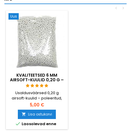
<
>
Uus
KVALITEETSED 6 MM
AIRSOFT-KUULID 0,20 G –
1000 TÜKKI, EI TAKERDU,
TÄPNE LASKMINE
Usaldusväärsed 0,20 g
airsoft-kuulid – poleeritud,
täiesti ümmargused, tagavad
5,00 €
tõrgeteta söödu igasuguste
hop-up-süsteemide puhul.
Lisa ostukorvi

1000 kuuli mahutavate

Laosolevad enne
salvedele, gaasigranaatidele
ja standard-salvedele.