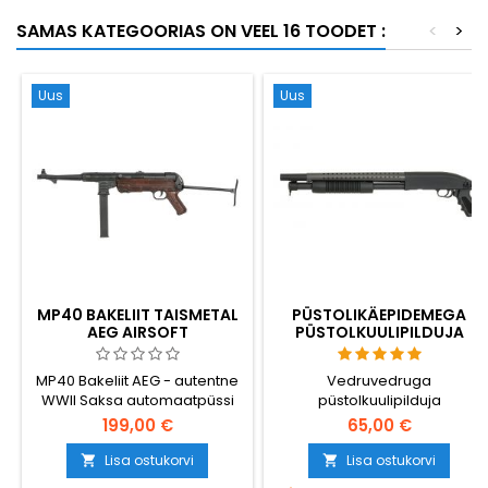
Tõrgeteta töötamise garantii,
SAMAS KATEGOORIAS ON VEEL 16 TOODET :
<
>
sirge lennutrajektoor.
Uus
Uus
MP40 BAKELIIT TAISMETAL
PÜSTOLIKÄEPIDEMEGA
AEG AIRSOFT
PÜSTOLKUULIPILDUJA
AUTOMAATPÜSS - WWII
AIRSOFT SHOTGUN -
REPLIKA
KOMPAKTNE
MP40 Bakeliit AEG - autentne
Vedruvedruga
SEKUNDAARNE, ILMA
WWII Saksa automaatpüssi
püstolkuulipilduja
VARRUKATA
airsoft replika täismetall
kompaktses
199,00 €
65,00 €
korpusega, pruuni
püstolikäepidemega
bakeliidistiilis käepideme
variandis - ilma varrega,
Lisa ostukorvi
Lisa ostukorvi


plaatidega ja kokkupandava
ainult püstolikäepide ja