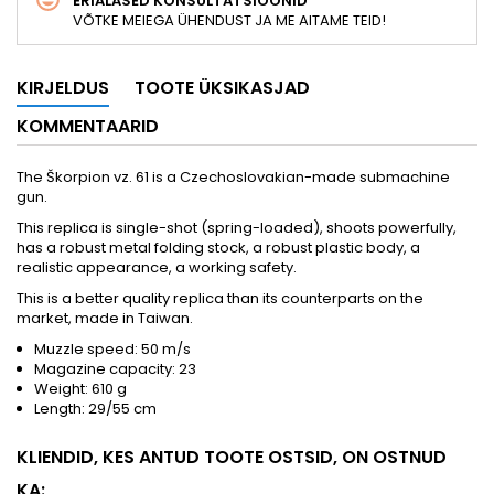
ERIALASED KONSULTATSIOONID
VÕTKE MEIEGA ÜHENDUST JA ME AITAME TEID!
KIRJELDUS
TOOTE ÜKSIKASJAD
KOMMENTAARID
The Škorpion vz. 61 is a Czechoslovakian-made submachine
gun.
This replica is single-shot (spring-loaded), shoots powerfully,
has a robust metal folding stock, a robust plastic body, a
realistic appearance, a working safety.
This is a better quality replica than its counterparts on the
market, made in Taiwan.
Muzzle speed: 50 m/s
Magazine capacity: 23
Weight: 610 g
Length: 29/55 cm
KLIENDID, KES ANTUD TOOTE OSTSID, ON OSTNUD
KA: