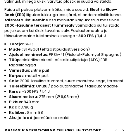
välimust, millega ükski värvitud plastik ei suuda võistelda.
Puidu all pakub platvorm kõike, mida soovid:
Electric Blow-
Back (EBB)
liigutab lukku iga lasu järel, et anda realistlik tunne,
täismetallist ülemine
osa mahutab käigukasti ja massiivne
2000-lasuline terasest trummsalv
võimaldab sul tulistada
palju kauem kui ükski tavaline salv. Poolautomaatne ja
täisautomaatne tulistamine kiirusega
~300 FPS / 1,4 J
.
Tootja:
S&T;
Mudel:
STAEG01 (ehtsast puidust versioon)
Ajalooline nimetus:
PPSh-41 (Pistolet-Pulemyot Shpagina)
Tüüp:
elektriline airsoft-püstolkuulipilduja (AEG) EBB
tagasilöögiga
Viimistlus:
Ehtne puit
Korpus:
metall + puit
Salv:
2000-lasuline trummel, suure mahutavusega, terasest
Tulerežiimid:
Ohutu / poolautomaatne / täisautomaatne
Kiirus:
~300 FPS / 1,4 J
Sisemine toru:
275 mm (Ø 6,03 mm)
Pikkus:
840 mm
Kaal:
3780 g
Kaliiber:
6 mm BB
Aku ja laadija:
müüakse eraldi
SAMAS KATEGOORIAS ON VEEL 16 TOODET :
<
>