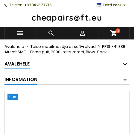

Telefon:
+37062377715
Eesti keel
0



Avalehele
Teise maailmasõja airsoft-relvad
PPSh-41 EBB
Airsoft SMG - Ehtne puit, 2000-rd trummel, Blow-Back
AVALEHELE
INFORMATION
Uus