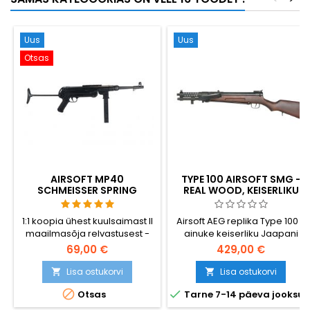
Uus
Uus
Otsas
AIRSOFT MP40
TYPE 100 AIRSOFT SMG -
SCHMEISSER SPRING
REAL WOOD, KEISERLIKU
KUULIPILDUJA
JAAPANI II MAAILMASÕJA
AEGNE
1:1 koopia ühest kuulsaimast II
Airsoft AEG replika Type 100 -
PÜSTOLKUULIPILDUJA
maailmasõja relvastusest -
ainuke keiserliku Jaapani
MP40 Schmeisser.
poolt Teise maailmasõja ajal
69,00 €
429,00 €
Valmistatud plastist.
suures koguses toodetud
püstolkuulipilduja.
Lisa ostukorvi
Lisa ostukorvi


Konstrueeritud Kijiro Nambu


Otsas
Tarne 7-14 päeva jooksul
poolt, toodetud Nagoya
Arsenalis 1942-1945. Ehtsast