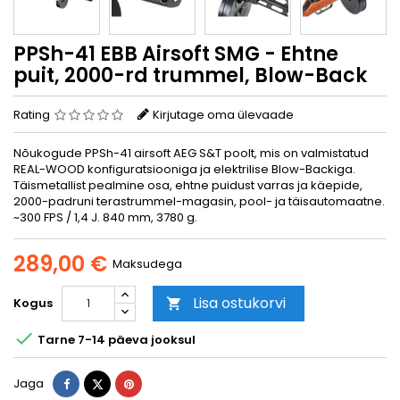
PPSh-41 EBB Airsoft SMG - Ehtne
puit, 2000-rd trummel, Blow-Back
Rating
Kirjutage oma ülevaade
Nõukogude PPSh-41 airsoft AEG S&T poolt, mis on valmistatud
REAL-WOOD konfiguratsiooniga ja elektrilise Blow-Backiga.
Täismetallist pealmine osa, ehtne puidust varras ja käepide,
2000-padruni terastrummel-magasin, pool- ja täisautomaatne.
~300 FPS / 1,4 J. 840 mm, 3780 g.
289,00 €
Maksudega
Lisa ostukorvi
Kogus


Tarne 7-14 päeva jooksul
Jaga
Tweet
Pinterest
Jaga