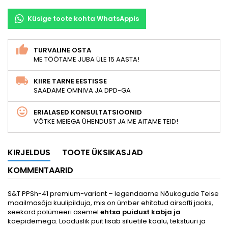
Küsige toote kohta WhatsAppis
TURVALINE OSTA
ME TÖÖTAME JUBA ÜLE 15 AASTA!
KIIRE TARNE EESTISSE
SAADAME OMNIVA JA DPD-GA
ERIALASED KONSULTATSIOONID
VÕTKE MEIEGA ÜHENDUST JA ME AITAME TEID!
KIRJELDUS
TOOTE ÜKSIKASJAD
KOMMENTAARID
S&T PPSh-41 premium-variant – legendaarne Nõukogude Teise
maailmasõja kuulipilduja, mis on ümber ehitatud airsofti jaoks,
seekord polümeeri asemel
ehtsa puidust kabja ja
käepidemega. Looduslik puit lisab siluetile kaalu, tekstuuri ja