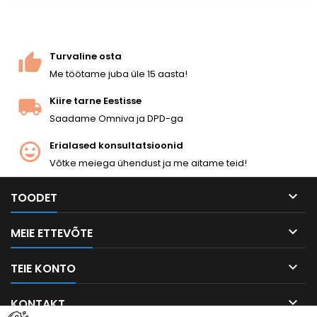
puidust puidust osad,
metallist ja alumiiniumist
korpus, 110-padruniline
terasmag, ~365 FPS. 860 mm,
Turvaline osta
3800 g.
Me töötame juba üle 15 aasta!
Kiire tarne Eestisse
Saadame Omniva ja DPD-ga
Erialased konsultatsioonid
Võtke meiega ühendust ja me aitame teid!

TOODET

MEIE ETTEVÕTE

TEIE KONTO

KONTAKT