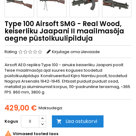
Type 100 Airsoft SMG - Real Wood,
keiserliku Jaapani II maailmasõja
aegne püstolkuulipilduja
Rating
Kirjutage oma ülevaade
Airsoft AEG replika Type 100 - ainuke keiserliku Jaapani poolt
Teise maailmasõja ajal suures koguses toodetud
püstolkuulipilduja. Konstrueeritud Kijiro Nambu poolt, toodetud
Nagoya Arsenalis 1942-1945. Ehtsast puidust puidust osad,
metallist ja alumiiniumist korpus, 110-padruniline terasmag, ~365
FPS. 860 mm, 3800 g.
429,00 €
Maksudega
Lisa ostukorvi
Kogus


Viimased tooted laos