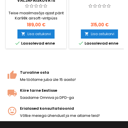
VÄLJAPAISKUVATE
KESTADEGA
Teise maailmasõja ajast pärit
Kar98k airsoft-vintpüss
metallist hülsi väljutamise
189,00 €
315,00 €
mehhanismiga — realistlik
alternatiiv tavapärastele
Lisa ostukorvi
Lisa ostukorvi


suure mahutavusega


Laosolevad enne
Laosolevad enne
snaiperrelvadele. Laadige
BB-kuulid
messinghülssidesse,
liigutage lukk, ja tühjaks
tulnud hülss lendab küljelt
välja. Vedruga töötav, ~350
Turvaline osta
FPS / 1,14 J 0,20 g BB-
Me töötame juba üle 15 aasta!
kuulidega, kogupikkus 1120
mm....
Kiire tarne Eestisse
Saadame Omniva ja DPD-ga
Erialased konsultatsioonid
Võtke meiega ühendust ja me aitame teid!