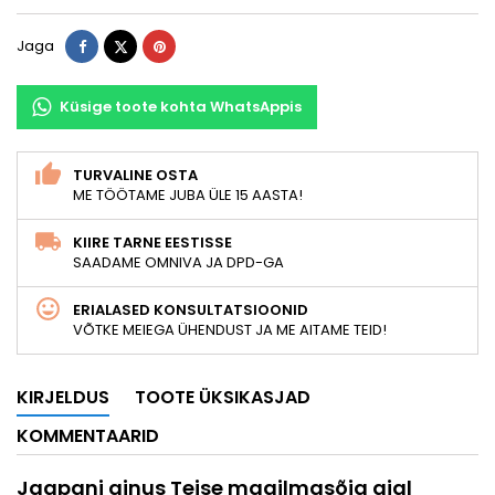
Jaga
Tweet
Pinterest
Jaga
Küsige toote kohta WhatsAppis
TURVALINE OSTA
ME TÖÖTAME JUBA ÜLE 15 AASTA!
KIIRE TARNE EESTISSE
SAADAME OMNIVA JA DPD-GA
ERIALASED KONSULTATSIOONID
VÕTKE MEIEGA ÜHENDUST JA ME AITAME TEID!
KIRJELDUS
TOOTE ÜKSIKASJAD
KOMMENTAARID
Jaapani ainus Teise maailmasõja ajal