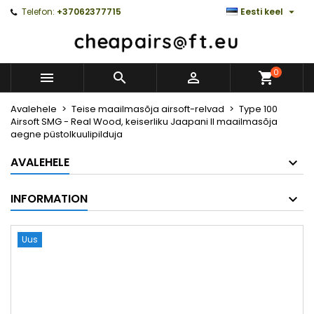

Telefon:
+37062377715
Eesti keel
0



Avalehele
Teise maailmasõja airsoft-relvad
Type 100
Airsoft SMG - Real Wood, keiserliku Jaapani II maailmasõja
aegne püstolkuulipilduja
AVALEHELE
INFORMATION
Uus