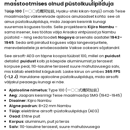
masstootmises olnud püstolkuulipilduja
T
üüp 100
(一〇〇式機関短銃, Hyaku-shiki kikan-tanjū) omab Teise
maailmasõja väikerelvade ajaloos ainulaadset kohta: see oli
ainus püstolkuulipilduja, mida Jaapani keisririik kunagi
suuremas koguses tootis. Selle projekteeris
Kijiro Nambu
–
sama insener, kes töötas välja Arisaka vintpüssid ja Nambu
püstolid – ning seda toodeti
Nagoya
arsenalis aastatel
1942–
1945
. Seda anti piiratud koguses välja langevarjuritele,
mereväelastele ja eriväeosadele Vaikse ookeani sõjatandril.
See airsoft-AEG on täpne koopia tüübist 100, millel on
puidust
detailid:
puidust
kolb ja käepide alumiiniumist ja terasest
korpuse peal, 110-lasuline terasest suure mahutavusega salv,
mis käitab elektrilist käigukasti. Laske kiirus on umbes
365 FPS
(~1,2 J)
. Haruldane ajalooline püstolkuulipilduja, mida airsofti
väljakul peaaegu kunagi ei näe.
Ajalooline nimetus:
Type 100 (一〇〇式機関短銃)
Aeg:
Jaapani keisririigi Teise maailmasõja SMG (1942–1945)
Disainer:
Kijiro Nambu
Algne padrun:
8×22 mm Nambu
Tüüp:
elektriline airsoft-püstolkuulipilduja (AEG)
Osad:
Ehtne puit
Korpus:
alumiinium, puit ja teras
Salv:
110-lasuline terasest, suure mahutavusega