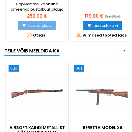
Populaarne ikooniline
ameerika püstolkuulipilduja
suure mahutavusega
259,00 €
179,00 €
199,00 €
hoidikuga.
Lisa ostukorvi
Lisa ostukorvi




Otsas
Viimased tooted laos
TEILE VÕIB MEELDIDA KA
<
>
Uus
Uus
AIRSOFT KAR98 METALLIST
BERETTA MODEL 38