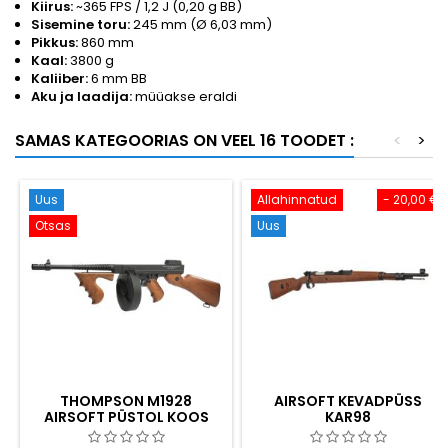
Kiirus:
~365 FPS / 1,2 J (0,20 g BB)
Sisemine toru:
245 mm (Ø 6,03 mm)
Pikkus:
860 mm
Kaal:
3800 g
Kaliiber:
6 mm BB
Aku ja laadija:
müüakse eraldi
SAMAS KATEGOORIAS ON VEEL 16 TOODET :
<
>
Uus
Allahinnatud
- 20,00 €
Otsas
Uus
THOMPSON M1928
AIRSOFT KEVADPÜSS
AIRSOFT PÜSTOL KOOS
KAR98
TRUMMELIGA