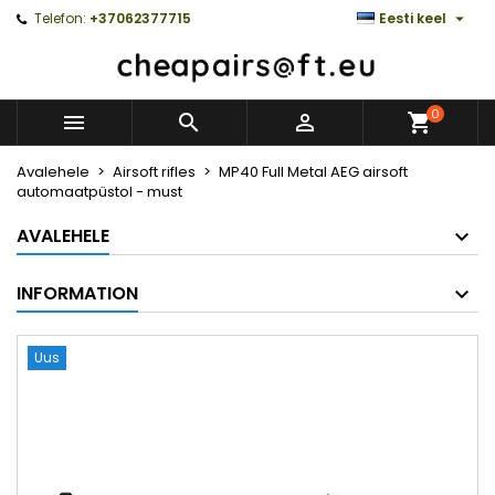

Telefon:
+37062377715
Eesti keel
0



Avalehele
Airsoft rifles
MP40 Full Metal AEG airsoft
automaatpüstol - must
AVALEHELE
INFORMATION
Uus