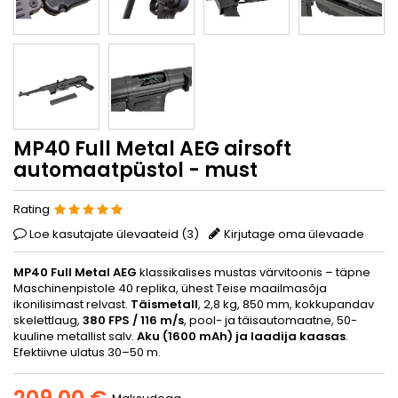
MP40 Full Metal AEG airsoft
automaatpüstol - must
Rating
Loe kasutajate ülevaateid (
3
)
Kirjutage oma ülevaade
MP40 Full Metal AEG
klassikalises mustas värvitoonis – täpne
Maschinenpistole 40 replika, ühest Teise maailmasõja
ikonilisimast relvast.
Täismetall
, 2,8 kg, 850 mm, kokkupandav
skelettlaug,
380 FPS / 116 m/s
, pool- ja täisautomaatne, 50-
kuuline metallist salv.
Aku (1600 mAh) ja laadija kaasas
.
Efektiivne ulatus 30–50 m.