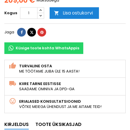
209,00 €
Maksudega
Lisa ostukorvi
Kogus

Jaga
Tweet
Pinterest
Jaga
Küsige toote kohta WhatsAppis
TURVALINE OSTA
ME TÖÖTAME JUBA ÜLE 15 AASTA!
KIIRE TARNE EESTISSE
SAADAME OMNIVA JA DPD-GA
ERIALASED KONSULTATSIOONID
VÕTKE MEIEGA ÜHENDUST JA ME AITAME TEID!
KIRJELDUS
TOOTE ÜKSIKASJAD