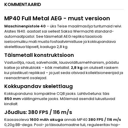
KOMMENTAARID
MP40 Full Metal AEG - must versioon
Maschinenpistole 40
– üks Teise maailmasõja tuntumaid relvi.
Alates 1940. aastast sai sellest Saksa Wermachti standard-
automaatpüstol. See täismetall AEG replika taasloob
iseloomuliku mati musta fosfaatviimistluse ja kokkupandava
skelettlaua täpselt, kaaluga 2,8 kg.
Täismetall konstruktsioon
Vastuvõtja, raud, salvehoidik, lauavolditusmehhanism, päästu
kaitse ja sihikublokk – kõik metallist.
2,8 kg
on oluliselt raskem
kui plastikust repliikad – ja just seda otsivad kollektsioneerijad ja
reenactment osalejad.
Kokkupandav skelettlaug
Kokkupanduna: kompaktne CQB jaoks. Lahtivõetuna: täis
850 mm
välitingimuste jaoks. Mõlemad asendid lukustuvad
kindlalt.
Jõudlus: 380 FPS / 116 m/s
Kaasasoleva
1600 mAh akuga
annab MP40
380 FPS / 116 m/s
0,20g BB-dega. Pool- ja täisautomaatne tuli, reguleeritav hop-