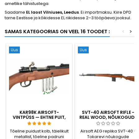
ametlike tähistustega.
Saadame
EL laost Vilniuses, Leedus
. Ei importmaksu. Kiire DPD
tarne Eestisse ja kõikidesse EL riikidesse 2–3 tööpäeva jooksul.
SAMAS KATEGOORIAS ON VEEL 16 TOODET :
<
>
Uus
Uus
KAR98K AIRSOFT-
SVT-40 AIRSOFT RIFLE -
VINTPÜSS — EHTNE PUIT,
REAL WOOD, NÕUKOGUDE
PADRUNITE
ISELAETAV II MAAILMASÕJA
VÄLJUTAMISEGA, TEISE
PÜSS
Tõeline puidust kolb, täielikult
Airsoft AEG replika SVT-40 -
MAAILMASÕJA AEGNE
metallist, tõeline padruni
Tokarevi nõukogude
SAKSA SÕJAVÄEVINTPÜSS