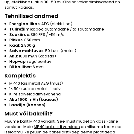
up, efektiivne ulatus 30–50 m. Kiire salvelaadimisvahend on
samuti kaasas.
Tehnilised andmed
Energiaallikas:
AEG (elektriline)
Tulirežiimid:
poolautomaatne / täisautomaatne
Suukiirus:
380 FPS / ~116 m/s
Pikkus:
850 mm
Kaal:
2.800 g
Salve mahtuvus:
50 kuuli (metall)
Aku:
1600 mAh (kaasas)
Hop-up:
reguleeritav
BB kaliiber:
6 mm
Komplektis
MP40 täismetall AEG (must)
1× 50-kuuline metallist salv
Kiire salvelaadimisvahend
Aku 1600 mAh (kaasas)
Laadija (kaasas)
Must või bakeliit?
Müüme kaht MP40 varianti. See must mudel on klassikaline
versioon. Meie
MP40 bakeliidi versioon
on hilisema tootmise
iseloomulike pruunide bakeliidist käepideme plaatidega