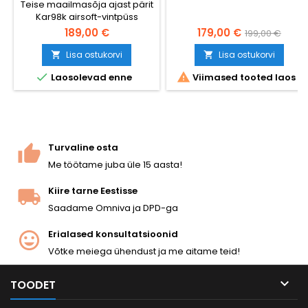
Teise maailmasõja ajast pärit
Kar98k airsoft-vintpüss
metallist hülsi väljutamise
189,00 €
179,00 €
199,00 €
mehhanismiga — realistlik
alternatiiv tavapärastele
Lisa ostukorvi
Lisa ostukorvi


suure mahutavusega


Laosolevad enne
Viimased tooted laos
snaiperrelvadele. Laadige
BB-kuulid
messinghülssidesse,
liigutage lukk, ja tühjaks
tulnud hülss lendab küljelt
välja. Vedruga töötav, ~350
Turvaline osta
FPS / 1,14 J 0,20 g BB-
Me töötame juba üle 15 aasta!
kuulidega, kogupikkus 1120
mm....
Kiire tarne Eestisse
Saadame Omniva ja DPD-ga
Erialased konsultatsioonid
Võtke meiega ühendust ja me aitame teid!

TOODET