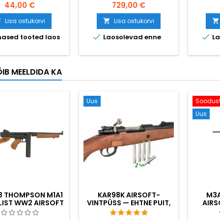
44,00 €
729,00 €
Lisa ostukorvi
Lisa ostukorvi





ased tooted laos
Laosolevad enne
La
ÕIB MEELDIDA KA
Uus
Soodus
Uus
 THOMPSON M1A1
KAR98K AIRSOFT-
M3A
LIST WW2 AIRSOFT
VINTPÜSS — EHTNE PUIT,
AIRS
TOMAATPÜSTOL
PADRUNITE
M
VÄLJUTAMISEGA, TEISE
TÄ