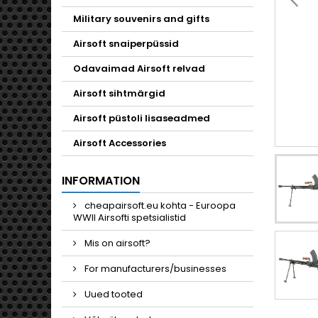
Military souvenirs and gifts
Airsoft snaiperpüssid
Odavaimad Airsoft relvad
Airsoft sihtmärgid
Airsoft püstoli lisaseadmed
Airsoft Accessories
INFORMATION
cheapairsoft.eu kohta - Euroopa
WWII Airsofti spetsialistid
Mis on airsoft?
For manufacturers/businesses
Uued tooted