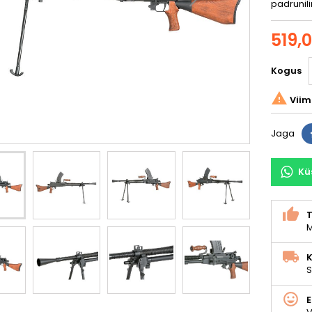
padrunili
519,
Kogus

Viim
Jaga
Kü
M
K
S