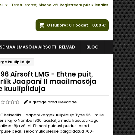

el
Tere tulemast,
Sisene
või
Registreeru püsikliendiks
Ostukorv:
0
Toodet -
0,00 €
ISE MAAILMASÕJA AIRSOFT-RELVAD
BLOG
rge kuulipilduja
96 Airsoft LMG - Ehtne puit,
erlik Jaapani II maailmasõja
 kuulipilduja
Kirjutage oma ülevaade
EG keiserliku Jaapani kergekuulipilduja Type 96 - mille
ris Kijiro Nambu 1936. aastal ja mida kasutati kogu
ilmasõja vältel. Ehtsast puidust puidust osad
rpuse peal, iseloomulik ülesse paigaldatud 700-