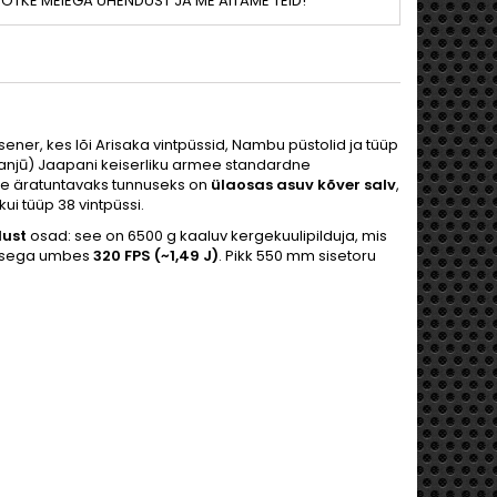
ÕTKE MEIEGA ÜHENDUST JA ME AITAME TEID!
ener, kes lõi Arisaka vintpüssid, Nambu püstolid ja tüüp
jū) Jaapani keiserliku armee standardne
ohe äratuntavaks tunnuseks on
ülaosas
asuv kõver salv
,
i tüüp 38 vintpüssi.
dust
osad: see on 6500 g kaaluv kergekuulipilduja, mis
rusega umbes
320 FPS (~1,49 J)
. Pikk 550 mm sisetoru