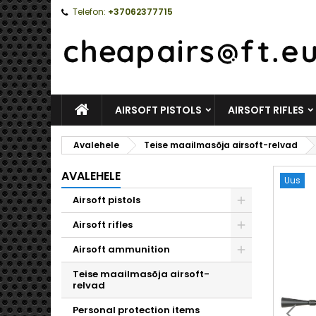
Telefon:
+37062377715
AVALEHELE
AIRSOFT PISTOLS
AIRSOFT RIFLES
Avalehele
Teise maailmasõja airsoft-relvad
AVALEHELE
Uus
Airsoft pistols
Toggle
Airsoft rifles
Toggle
Airsoft ammunition
Toggle
Teise maailmasõja airsoft-
relvad
Personal protection items