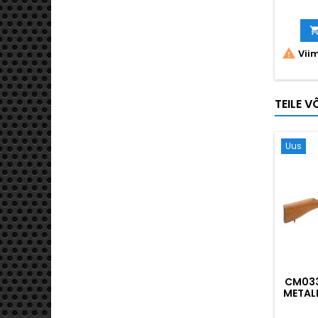

Viim
TEILE V
Uus
CM033
METAL
AU