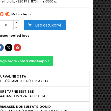
ne hoidik, ~320 FPS. 1170 mm, 6500 g.
00 €
Maksudega
Lisa ostukorvi

ased tooted laos
Jaga
Tweet
Pinterest
sige toote kohta WhatsAppis
TURVALINE OSTA
E TÖÖTAME JUBA ÜLE 15 AASTA!
IIRE TARNE EESTISSE
AADAME OMNIVA JA DPD-GA
ERIALASED KONSULTATSIOONID