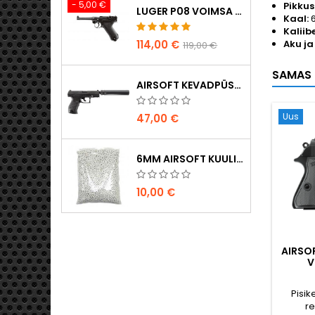
- 5,00 €
Pikkus
LUGER P08 VOIMSA TAISMETALL CO2 AIRSOFT PISTOL - UMAREX LEGENDS
Kaal:
6
Kaliibe
114,00 €
Aku ja
119,00 €
SAMAS 
AIRSOFT KEVADPÜSTOL WALTHER PPQ NAVY KOOS SUMMUTIGA
Uus
47,00 €
6MM AIRSOFT KUULID - 2000 TK, 0,20G, KÕRGE KVALITEET
10,00 €
AIRSO
V
Pisike
re