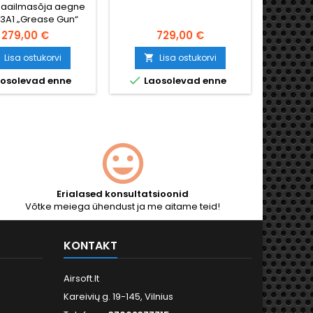
maailmasõja aegne
S&T Mosi
LKUULIPILDUJA,
3A1 „Grease Gun“
- autent
LASULINE SUURE
TAVUSEGA SALV
-AEG täismetallist –
metallist
279,00 €
729,00 €
niumist ja terasest
VS
tsioon, spetsiaalne
süsteem
Lisa ostukorvi
Lisa ostukorvi


kast, 500-lasuline
mm si


osolevad enne
Laosolevad enne
Viima
mahutavusega salv,
regulee
itav hop-up, ~1,34 J.
Ideaaln
paktne 508 mm
ja kol
 püstolkuulipilduja,
sõja lõpus Ameerika
urite varustuse
hutamatu osa.
Erialased konsultatsioonid
Võtke meiega ühendust ja me aitame teid!
KONTAKT
Airsoft.lt
Kareivių g. 19-145, Vilnius