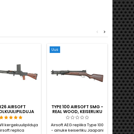
<
>
Uus
Uus
B26 AIRSOFT
TYPE 100 AIRSOFT SMG -
MP
OLKUULIPILDUJA
REAL WOOD, KEISERLIKU
TAISME
 EHTSA PUUGA
JAAPANI II MAAILMASÕJA
AUTOM
AEGNE
I kergekuulipilduja
Airsoft AEG replika Type 100
MP40
PÜSTOLKUULIPILDUJA
irsoft replica
- ainuke keiserliku Jaapani
auten