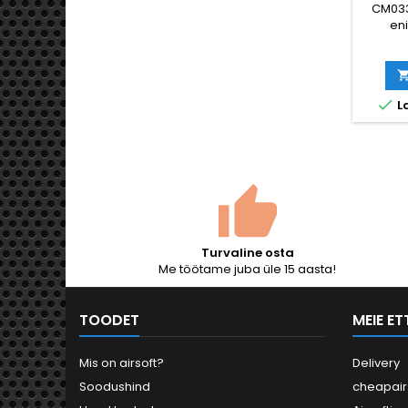
CM033
en
maa
automa
Täismeta
puiduj

L
teras
360 F
lasulin
pool- 
Aku (1
komplek
„
Turvaline osta
„
Me töötame juba üle 15 aasta!
TOODET
MEIE E
Mis on airsoft?
Delivery
Soodushind
cheapair