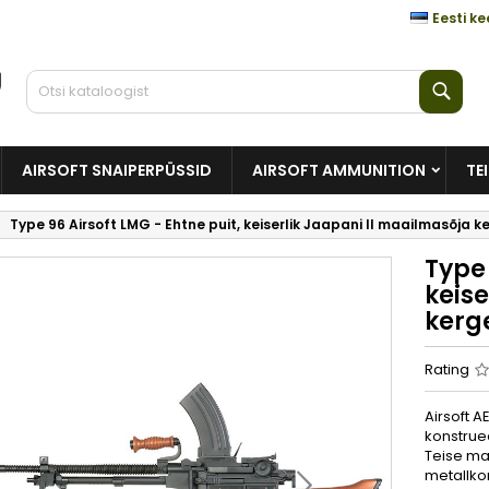
Eesti ke
Otsi
AIRSOFT SNAIPERPÜSSID
AIRSOFT AMMUNITION
TE
Type 96 Airsoft LMG - Ehtne puit, keiserlik Jaapani II maailmasõja ke
Type 
keis
kerge
Rating
Airsoft A
konstruee
Teise maa
metallko