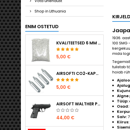
Võta ühendust
Shop in Lithuania
KIRJEL
ENIM OSTETUD
Jaapan
1936. aas
KVALITEETSED 6 MM AIRSOFT-KUULID 0,20 G – 1000 TÜKKI, EI TAKERDU, TÄPNE LASKMINE
100 SMG –
kergekuul
mida logi
5,00 €
Tegemist 
tulistab
hoiab rüh
AIRSOFTI CO2-KAPSLID 12 G, 5-PAKK – VALMISTATUD UNGARIS, EL, ESMAKLASSILINE KVALITEET
Ajaloo
Ajalug
5,00 €
Kujun
Algne
Tüüp:
AIRSOFT WALTHER PPK/S VEDRUPÜSTOL
Osad:
Korpus
Salv:
7
44,00 €
Kiirus:
Sisemi