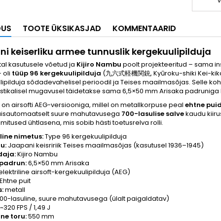
V
DUS
TOOTE ÜKSIKASJAD
KOMMENTAARID
i keiserliku armee tunnuslik kergekuulipilduja
tal kasutusele võetud ja
Kijiro Nambu
poolt projekteeritud – sama ins
 oli
tüüp 96 kergekuulipilduja
(九六式軽機関銃, Kyūroku-shiki Kei-kikan
ipilduja sõdadevahelisel perioodil ja Teises maailmasõjas. Selle k
stikalisel mugavusel täidetakse sama 6,5×50 mm Arisaka padruniga ku
on airsofti AEG-versiooniga, millel on metallkorpuse peal
ehtne pui
 täisautomaatselt suure mahutavusega
700-lasulise salve
kaudu kii
mitused ühtlasena, mis sobib hästi toetusrelva rolli.
line nimetus:
Type 96 kergekuulipilduja
u:
Jaapani keisririik Teises maailmasõjas (kasutusel 1936–1945)
daja:
Kijiro Nambu
 padrun:
6,5×50 mm Arisaka
elektriline airsoft-kergekuulipilduja (AEG)
Ehtne puit
:
metall
00-lasuline, suure mahutavusega (ülalt paigaldatav)
~320 FPS / 1,49 J
ne toru:
550 mm