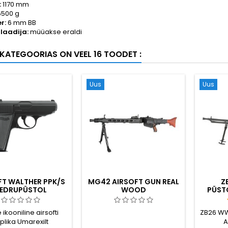
:
1170 mm
500 g
r:
6 mm BB
 laadija:
müüakse eraldi
KATEGOORIAS ON VEEL 16 TOODET :
Uus
Uus
FT WALTHER PPK/S
MG42 AIRSOFT GUN REAL
Z
EDRUPÜSTOL
WOOD
PÜST
KOOS
 ikooniline airsofti
ZB26 WWI
plika Umarexilt
A