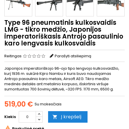
Type 96 pneumatinis kulkosvaidis
LMG - tikro medžio, Japonijos
imperatoriškasis Antrojo pasaulinio
karo lengvasis kulkosvaidis
Reitingas
Parašyti atsiliepimą
Japonijos imperatoriškojo 96-ojo tipo lengvojo kulkosvaidžio,
kurį 1936 m. sukūrė Kijiro Nambu ir kuris buvo naudojamas
Antrojo pasaulinio karo metais, Airsoft AEG. Tikro medžio
medinės detalės ant metalinio korpuso, išskirtinis viršuje
sumontuotas 700 šovinių dėtuvė, ~320 FPS. 1170 mm, 6500 g.
519,00 €
Su mokesčiais
Į krepšelį
Kiekis


Paskutinė prekė