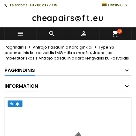

Telefonas:
+37062377715
Lietuvių
0



Pagrindinis
Antrojo Pasaulinio Karo ginklai
Type 96
pneumatinis kulkosvaidis LMG - tikro medžio, Japonijos
imperatoriškasis Antrojo pasaulinio karo lengvasis kulkosvaidis
PAGRINDINIS
INFORMATION
Nauja