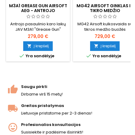
M3A1 GREASE GUN AIRSOFT
MG42 AIRSOFT GINKLAS IŠ
AEG - ANTROJO
TIKRO MEDŽIO
PASAULINIO KARO LAIKŲ
METALINIS SMG, 500 MB
Antrojo pasaulinio karo laikų
MG42 Airsoft kulkosvaidis su
HI-CAP
JAV M3A1 "Grease Gun"
tikros medžio buožės
airsoft AEG, metalinė
279,00 €
729,00 €
aliuminio ir plieno
konstrukcija, speciali pavarų
Į krepšelį
Į krepšelį


dėžė, 500 šovinių dėtuvė,


Yra sandėlyje
Yra sandėlyje
reguliuojamas šuolis, ~1,34 J.
Kompaktiškas 508 mm
kalibro automatas, kuris
apibūdino vėlyvojo karo
amerikiečių karių ekipuotę.
Saugu pirkti
Dirbame virš 15 metų!
Greitas pristatymas
Lietuvoje pristatome per 2-3 dienas!
Profesionalios konsultacijos
Susisiekite ir padėsime išsirinkti!