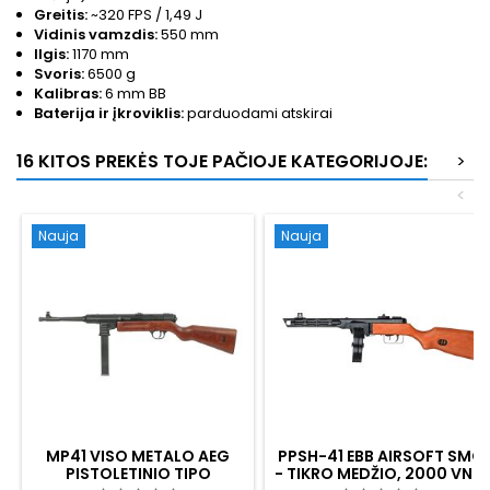
Greitis:
~320 FPS / 1,49 J
Vidinis vamzdis:
550 mm
Ilgis:
1170 mm
Svoris:
6500 g
Kalibras:
6 mm BB
Baterija ir įkroviklis:
parduodami atskirai
16 KITOS PREKĖS TOJE PAČIOJE KATEGORIJOJE:
>
<
Nauja
Nauja
MP41 VISO METALO AEG
PPSH-41 EBB AIRSOFT SMG
PISTOLETINIO TIPO
- TIKRO MEDŽIO, 2000 VNT.