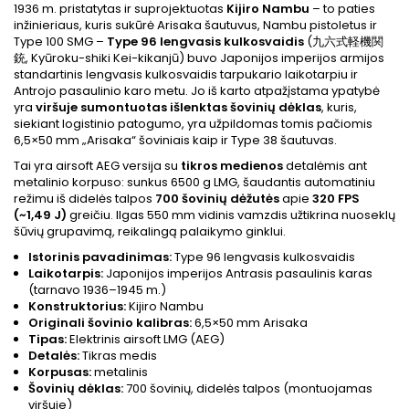
1936 m. pristatytas ir suprojektuotas
Kijiro Nambu
– to paties
inžinieriaus, kuris sukūrė Arisaka šautuvus, Nambu pistoletus ir
Type 100 SMG –
Type 96 lengvasis kulkosvaidis
(九六式軽機関
銃, Kyūroku-shiki Kei-kikanjū) buvo Japonijos imperijos armijos
standartinis lengvasis kulkosvaidis tarpukario laikotarpiu ir
Antrojo pasaulinio karo metu. Jo iš karto atpažįstama ypatybė
yra
viršuje sumontuotas išlenktas šovinių dėklas
, kuris,
siekiant logistinio patogumo, yra užpildomas tomis pačiomis
6,5×50 mm „Arisaka“ šoviniais kaip ir Type 38 šautuvas.
Tai yra airsoft AEG versija su
tikros medienos
detalėmis ant
metalinio korpuso: sunkus 6500 g LMG, šaudantis automatiniu
režimu iš didelės talpos
700 šovinių dėžutės
apie
320 FPS
(~1,49 J)
greičiu. Ilgas 550 mm vidinis vamzdis užtikrina nuoseklų
šūvių grupavimą, reikalingą palaikymo ginklui.
Istorinis pavadinimas:
Type 96 lengvasis kulkosvaidis
Laikotarpis:
Japonijos imperijos Antrasis pasaulinis karas
(tarnavo 1936–1945 m.)
Konstruktorius:
Kijiro Nambu
Originali šovinio kalibras:
6,5×50 mm Arisaka
Tipas:
Elektrinis airsoft LMG (AEG)
Detalės:
Tikras medis
Korpusas:
metalinis
Šovinių dėklas:
700 šovinių, didelės talpos (montuojamas
viršuje)