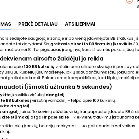
S
YMAS
PREKĖ DETALIAU
ATSILIEPIMAI
nors sėdėjote saugiojoje zonoje ir po vieną įdavinėjote BB šratukus į šo
randate tai darydami. Šis
greitasis airsofto BB šratukų įkroviklis
30 
er mažiau nei 10. Tai pigiausias įrenginys, kuris iš esmės pakeis jūsų ž
kiekvienam airsofto žaidėjui jo reikia
 talpina apie
100 BB kulkelių
viršutiniame cilindro skyriuje ir per spyruok
pylusių BB kulkelių jūsų maišelyje, jokių skaudančių nykščių, jokių pralei
i greitai perkrauti. Pakankamai kompaktiškas, kad tilptų į maišelį ar
į naudoti (išmokti užtrunka 5 sekundes)
ykite
įkroviklio viršutinį
dangtelį
.
ite BB kulkeles
į viršutinį vamzdelį – telpa apie 100 kulkelių.
kite dangtelį.
te antgalį
į airsofto šovinių dėžutės viršų, kur paprastai įdedate BB šra
ukite stūmoklį atgal ir paleiskite
– kiekvienu traukimu įkraunama kele
ereikia jokių įrankių, baterijų, mokymosi. Juo gali naudotis net vaikas —
nkinį.