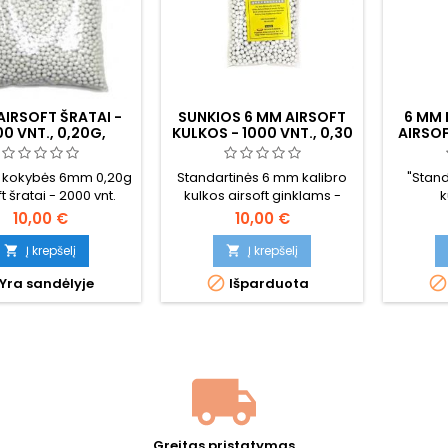
IRSOFT ŠRATAI -
SUNKIOS 6 MM AIRSOFT
6 MM 
0 VNT., 0,20G,
KULKOS - 1000 VNT., 0,30
AIRSOF
ŠTOS KOKYBĖS
G, SKIRTOS AŠTRIAM
2000 VN
ŠAUDYMUI
UŽTAIS
 kokybės 6mm 0,20g
Standartinės 6 mm kalibro
"Stand
t šratai - 2000 vnt.
kulkos airsoft ginklams -
k
ikiniame maišelyje.
1000 vnt., 0,30 g, geriausia
pneumat
10,00 €
10,00 €
artinis universalus
kokybė aštriam šaudymui.
2000 vn
s, suderinamas su
Geresnė kokybė nei
koky
Į krepšelį
Į krepšelį


visais AEG šautuvais
standartinių kulkų, geresnis
supakuot


Yra sandėlyje
Išparduota
okliniais ginklais. Lygi
tikslumas ir patikimumas,
padeda
iršius, nuoseklus
neužsikemša tikslūs šoviniai.
95mm skersmuo,
Įpakuoti plastikiniame
ikimas tiekimas.
maišelyje.
Greitas pristatymas