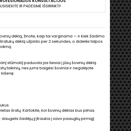
PROFESIONALIOS KONSULTACIJOS
USISIEKITE IR PADĖSIME IŠSIRINKTI!
vinių dėklą, žinote, kaip tai varginama — ir kiek žaidimo
šratukų dėklą užpildo per 2 sekundes, o didelės talpos
aidimą.
linį stūmoklį paduoda jas tiesiai į jūsų šovinių dėklą.
stų taikinių, nes jums baigėsi šoviniai ir negalėjote
 kišenę.
tukus.
tas šratų. Kartokite, kol šovinių dėklas bus pilnas.
 daugelis žaidėjų jį įtraukia į savo paauglių pirmąjį