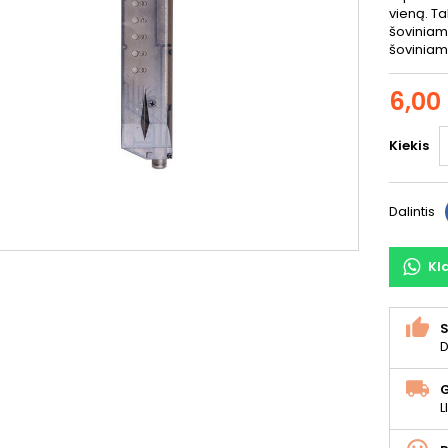
vieną. Ta
šoviniam
šoviniam
6,00
Kiekis
Dalintis
Kl
S
D
L