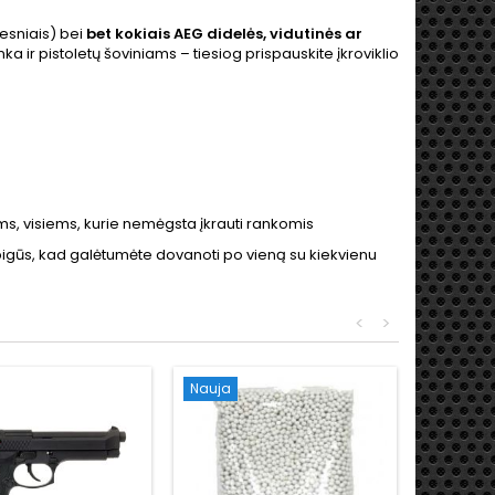
kesniais) bei
bet kokiais AEG didelės, vidutinės ar
ka ir pistoletų šoviniams – tiesiog prispauskite įkroviklio
s, visiems, kurie nemėgsta įkrauti rankomis
i pigūs, kad galėtumėte dovanoti po vieną su kiekvienu
<
>
Nauja