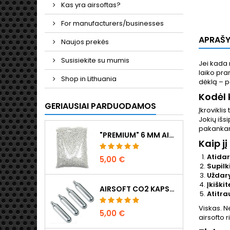
Kas yra airsoftas?
For manufacturers/businesses
APRAŠ
Naujos prekės
Susisiekite su mumis
Jei kada 
laiko pra
Shop in Lithuania
dėklą – p
Kodėl 
GERIAUSIAI PARDUODAMOS
Įkroviklis
Jokių išsi
pakankama
"PREMIUM" 6 MM AIRSOFT ŠRATAI 0,20 G - 1000 ŠOVINIŲ, BE UŽSTRIGIMO, ŠAUDYMAS TIESIAI
Kaip j
Atidar
5,00 €
Supilk
Uždary
Įkiški
AIRSOFT CO2 KAPSULĖS 12G, 5 VNT. - PAGAMINTA VENGRIJOJE, ES, AUKŠČIAUSIOS KOKYBĖS
Atitra
Viskas. N
5,00 €
airsofto ri