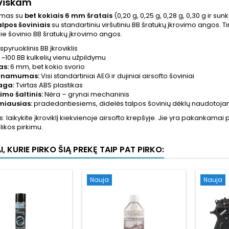
 viskam
amas su
bet kokiais 6 mm šratais
(0,20 g, 0,25 g, 0,28 g, 0,30 g ir sun
lpos šoviniais
su standartiniu viršutiniu BB šratukų įkrovimo angos. Tin
rie šovinio BB šratukų įkrovimo angos.
spyruoklinis BB įkroviklis
~100 BB kulkelių vienu užpildymu
as:
6 mm, bet kokio svorio
inamumas:
Visi standartiniai AEG ir dujiniai airsofto šoviniai
aga:
Tvirtas ABS plastikas
imo šaltinis:
Nėra – grynai mechaninis
miausias:
pradedantiesiems, didelės talpos šovinių dėklų naudotojam
: laikykite įkroviklį kiekvienoje airsofto krepšyje. Jie yra pakankama
likos pirkimu.
I, KURIE PIRKO ŠIĄ PREKĘ TAIP PAT PIRKO:
Nauja
Nauja