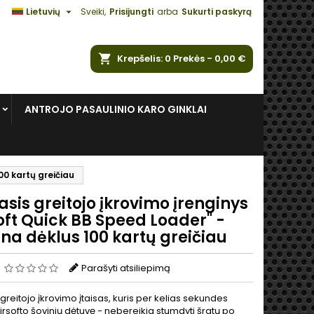

Lietuvių
Sveiki,
Prisijungti
arba
Sukurti paskyrą
ška
Krepšelis
0
Prekės -
0,00 €
ANTROJO PASAULINIO KARO GINKLAI
00 kartų greičiau
asis greitojo įkrovimo įrenginys
oft Quick BB Speed Loader" -
na dėklus 100 kartų greičiau
s
Parašyti atsiliepimą
 greitojo įkrovimo įtaisas, kuris per kelias sekundes
irsofto šovinių dėtuvę - nebereikia stumdyti šratų po