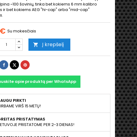
lpina ~100 šovinių, tinka bet kokiems 6 mm kalibro
s ir bet kokiems AEG "hi-cap" arba "mid-cap"
s.
 €
Su mokesčiais
Į krepšelį

Dalintis
Twitter
Pinterest
auskite apie produktą per WhatsApp
AUGU PIRKTI
IRBAME VIRŠ 15 METŲ!
GREITAS PRISTATYMAS
IETUVOJE PRISTATOME PER 2-3 DIENAS!