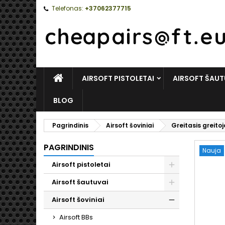
Telefonas:
+37062377715
PAGRINDINIS
AIRSOFT PISTOLETAI
AIRSOFT ŠAUT
BLOG
Pagrindinis
Airsoft šoviniai
Greitasis greito
PAGRINDINIS
Nauja
Airsoft pistoletai
Toggle
Airsoft šautuvai
Toggle
Airsoft šoviniai
Toggle
Airsoft BBs