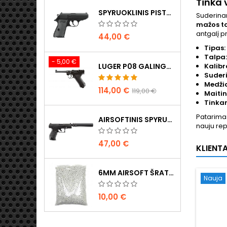
Tinka
SPYRUOKLINIS PISTOLETAS WALTHER PPK/S
Suderin
mažos ta
antgalį p
44,00 €
Tipas:
Talpa:
- 5,00 €
LUGER P08 GALINGAS METALINIS CO2 AIRSOFT PISTOLETAS - UMAREX LEGENDS
Kalibr
Suder
Medži
114,00 €
119,00 €
Maitin
Tinka
Patarimas
AIRSOFTINIS SPYRUOKLINIS PISTOLETAS WALTHER PPQ NAVY SU DUSLINTUVU
nauju rep
47,00 €
KLIENTA
6MM AIRSOFT ŠRATAI - 2000 VNT., 0,20G, AUKŠTOS KOKYBĖS
Nauja
10,00 €