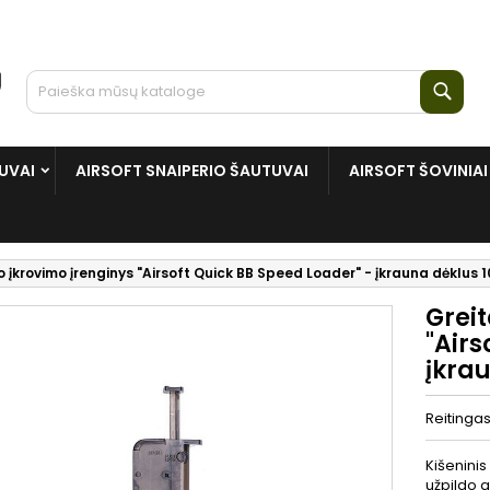
Paie
UVAI
AIRSOFT SNAIPERIO ŠAUTUVAI
AIRSOFT ŠOVINIAI
jo įkrovimo įrenginys "Airsoft Quick BB Speed Loader" - įkrauna dėklus 1
Greit
"Airs
įkrau
Reitinga
Kišeninis
užpildo a