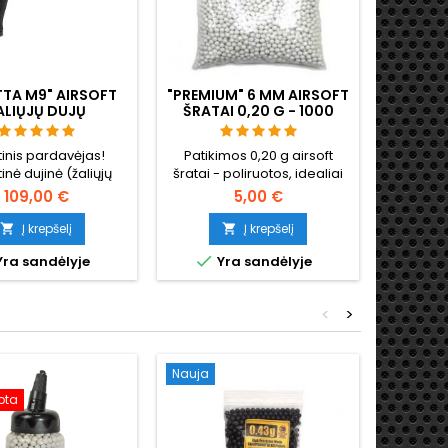
TTA M9" AIRSOFT
"PREMIUM" 6 MM AIRSOFT
ALIŲJŲ DUJŲ
ŠRATAI 0,20 G - 1000
STOLETAS SU
ŠOVINIŲ, BE UŽSTRIGIMO,
EIKSMIU (GBB)
ŠAUDYMAS TIESIAI
tinis pardavėjas!
Patikimos 0,20 g airsoft
tinė dujinė (žaliųjų
šratai - poliruotos, idealiai
eretta M9" kopija su
apvalios, patikimai
109,00 €
5,00 €
tbuline eiga (GBB) -
paduodamos per bet kokį
nt ginklas juda ir
šovinį. 1000 šovinių, tinkamų
Į krepšelį
Į krepšelį


atšoka.
"hi-caps", dujinėms

ra sandėlyje
Yra sandėlyje
granatoms ir
standartiniams dėklams.
Neužsikišimo garantija,
<
>
tiesus šaudymas.
Nauja
Nauja
ota