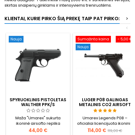
skirtas snaiperių ginklams ir intensyviems treniruotėms.
KLIENTAI, KURIE PIRKO ŠIĄ PREKĘ TAIP PAT PIRKO:
>
<
Nauja
Sumažinta kaina
- 5,00 €
Nauja
SPYRUOKLINIS PISTOLETAS
LUGER P08 GALINGAS
WALTHER PPK/S
METALINIS CO2 AIRSOFT
PISTOLETAS - UMAREX
LEGENDS
Maža "Umarex" sukurta
Umarex Legends P08 –
ikoninė airsofto replika
oficialiai licencijuota ikoninio
Antrojo pasaulinio karo
44,00 €
114,00 €
119,00 €
pistoleto replika. Visas