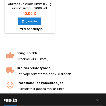
Aukštos kokybės 6mm 0,20g
airsoft šratai - 2000 vnt.
plastikiniame maišelyje.
10,00 €
Standartinis universalus
svoris, suderinamas su
Į krepšelį

beveik visais AEG šautuvais ir

Yra sandėlyje
spyruokliniais ginklais. Lygi
paviršius, nuoseklus 5,95mm
skersmuo, patikimas
tiekimas.
Saugu pirkti
Dirbame virš 15 metų!
Greitas pristatymas
Lietuvoje pristatome per 2-3 dienas!
Profesionalios konsultacijos
Susisiekite ir padėsime išsirinkti!

PREKĖS