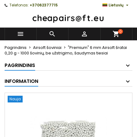

Telefonas:
+37062377715
Lietuvių
0



Pagrindinis
Airsoft šoviniai
"Premium" 6 mm Airsoft šratai
0,20 g - 1000 šovinių, be užstrigimo, šaudymas tiesiai
PAGRINDINIS
INFORMATION
Nauja