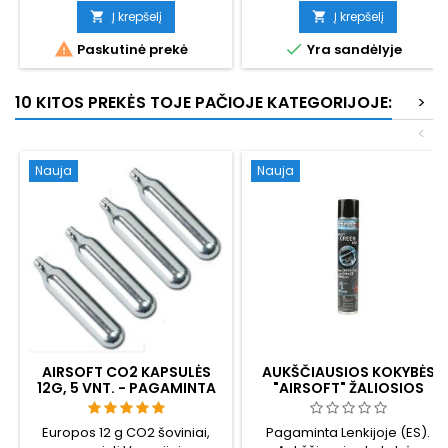
metalas, 818 g, 216 mm, CO2
Į krepšelį
Į krepšelį


varomas. Metaliame dėtuve:


Paskutinė prekė
Yra sandėlyje
12 g CO2 kasetė ir 15 BB.
Autentiškas saugiklis kaip
originale. Mažiau nei 2,0
10 KITOS PREKĖS TOJE PAČIOJE KATEGORIJOJE:
>
džaulio – teisinis daugelyje ES
šalių.
<
Nauja
Nauja
AIRSOFT CO2 KAPSULĖS
AUKŠČIAUSIOS KOKYBĖS
12G, 5 VNT. - PAGAMINTA
"AIRSOFT" ŽALIOSIOS
VENGRIJOJE, ES,
DUJOS SU SILIKONINE
AUKŠČIAUSIOS KOKYBĖS
ALYVA - 1 LITRAS, ES
Europos 12 g CO2 šoviniai,
Pagaminta Lenkijoje (ES).
GAMYBOS