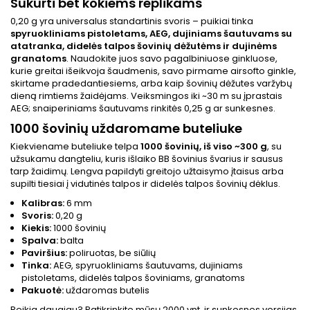
Sukurti bet kokiems replikams
0,20 g yra universalus standartinis svoris – puikiai tinka
spyruokliniams pistoletams, AEG, dujiniams šautuvams su
atatranka, didelės talpos šovinių dėžutėms ir dujinėms
granatoms
. Naudokite juos savo pagalbiniuose ginkluose,
kurie greitai išeikvoja šaudmenis, savo pirmame airsofto ginkle,
skirtame pradedantiesiems, arba kaip šovinių dėžutes varžybų
dieną rimtiems žaidėjams. Veiksmingos iki ~30 m su įprastais
AEG; snaiperiniams šautuvams rinkitės 0,25 g ar sunkesnes.
1000 šovinių uždaromame buteliuke
Kiekviename buteliuke telpa
1000 šovinių, iš viso ~300 g
, su
užsukamu dangteliu, kuris išlaiko BB šovinius švarius ir sausus
tarp žaidimų. Lengva papildyti greitojo užtaisymo įtaisus arba
supilti tiesiai į vidutinės talpos ir didelės talpos šovinių dėklus.
Kalibras:
6 mm
Svoris:
0,20 g
Kiekis:
1000 šovinių
Spalva:
balta
Paviršius:
poliruotas, be siūlių
Tinka:
AEG, spyruokliniams šautuvams, dujiniams
pistoletams, didelės talpos šoviniams, granatoms
Pakuotė:
uždaromas butelis
Reikia daugiau? Patikrinkite mūsų 2000 vnt. ir sunkesnes versijas,