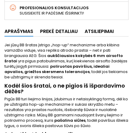
PROFESIONALIOS KONSULTACIJOS
SUSISIEKITE IR PADĖSIME IŠSIRINKTI!
APRAŠYMAS
PREKĖ DETALIAU
ATSILIEPIMAI
Jei jūsų BB šratas įstrigo „hop-up“ mechanizme arba klibina
vamzdžio viduje, visa replika atrodo prastai – net ir pati
brangiausia AEG. Šios
aukščiausios kokybės 6 mm airsofto
šratai
yra pigus patobulinimas, kurį kiekvienas airsofto žaidėjas
turėtų įsigyti pirmiausia:
poliruotas paviršius, idealiai
apvalios, griežtos skersmens tolerancijos
, todėl jos tiekiamos
be užstrigimų ir skrenda tiesiai.
Kodėl šios šratai, o ne pigios iš išpardavimo
dėžės?
Pigūs BB turi liejimo linijas, įdubimus ir netaisyklingą formą, dėl ko
jie užstrigsta hop-up mechanizme ir sukasi skrydžio metu –
rezultatas yra prastas nuotolis, išsibarstę šūviai ir nuolatinė
užstrigimo rizika. Mūsų BB gaminami naudojant švarų liejimo ir
poliravimo procesą, kuris
pašalina siūles
, todėl paviršius išlieka
lygus, o svoris išlieka pastovus šūvis po šūvio.