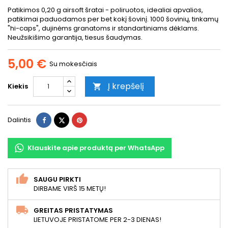
Patikimos 0,20 g airsoft šratai - poliruotos, idealiai apvalios,
patikimai paduodamos per bet kokį šovinį. 1000 šovinių, tinkamų
"hi-caps", dujinėms granatoms ir standartiniams dėklams.
Neužsikišimo garantija, tiesus šaudymas.
5,00 €
Su mokesčiais
Į krepšelį
Kiekis

Dalintis
Twitter
Pinterest
Dalintis
Klauskite apie produktą per WhatsApp
SAUGU PIRKTI
DIRBAME VIRŠ 15 METŲ!
GREITAS PRISTATYMAS
LIETUVOJE PRISTATOME PER 2-3 DIENAS!