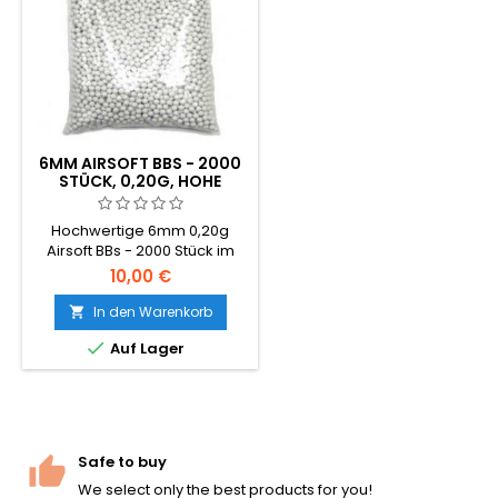
6MM AIRSOFT BBS - 2000
STÜCK, 0,20G, HOHE
QUALITÄT
Hochwertige 6mm 0,20g
Airsoft BBs - 2000 Stück im
Beutel. Das universelle
10,00 €
Standard-BB-Gewicht,
kompatibel mit nahezu allen
In den Warenkorb

AEG-Gewehren und

Auf Lager
federbetriebenen Waffen.
Glatte nahtlose Oberfläche,
gleichmässiger 5,95mm
Durchmesser, zuverlässige
Zuführung.
Safe to buy
We select only the best products for you!