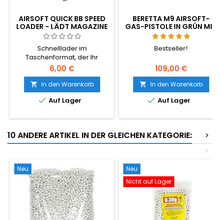
AIRSOFT QUICK BB SPEED
BERETTA M9 AIRSOFT-
LOADER - LÄDT MAGAZINE
GAS-PISTOLE IN GRÜN MIT
100× SCHNELLER
RÜCKSTOSS (GBB)
Schnelllader im
Bestseller!
Taschenformat, der Ihr
Airsoft-Magazin in
6,00 €
109,00 €
Sekundenschnelle füllt - kein
einzelnes Einschieben von
In den Warenkorb
In den Warenkorb


BBs mehr. Hält ~100 Schuss,


Auf Lager
Auf Lager
funktioniert mit jedem 6 mm
BB und jedem AEG Hi-Cap
oder Mid-Cap.
10 ANDERE ARTIKEL IN DER GLEICHEN KATEGORIE:
>
<
Neu
Neu
Nicht auf Lager