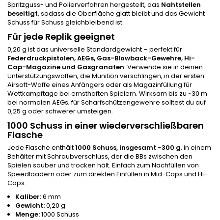
Spritzguss- und Polierverfahren hergestellt, das
Nahtstellen
beseitigt
, sodass die Oberfläche glatt bleibt und das Gewicht
Schuss für Schuss gleichbleibend ist.
Für jede Replik geeignet
0,20 g ist das universelle Standardgewicht – perfekt für
Federdruckpistolen, AEGs, Gas-Blowback-Gewehre, Hi-
Cap-Magazine und Gasgranaten
. Verwende sie in deinen
Unterstützungswaffen, die Munition verschlingen, in der ersten
Airsoft-Waffe eines Anfängers oder als Magazinfüllung für
Wettkampftage bei ernsthaften Spielern. Wirksam bis zu ~30 m
bei normalen AEGs; für Scharfschützengewehre solltest du auf
0,25 g oder schwerer umsteigen.
1000 Schuss in einer wiederverschließbaren
Flasche
Jede Flasche enthält
1000 Schuss, insgesamt ~300 g
, in einem
Behälter mit Schraubverschluss, der die BBs zwischen den
Spielen sauber und trocken hält. Einfach zum Nachfüllen von
Speedloadern oder zum direkten Einfüllen in Mid-Caps und Hi-
Caps.
Kaliber:
6 mm
Gewicht:
0,20 g
Menge:
1000 Schuss