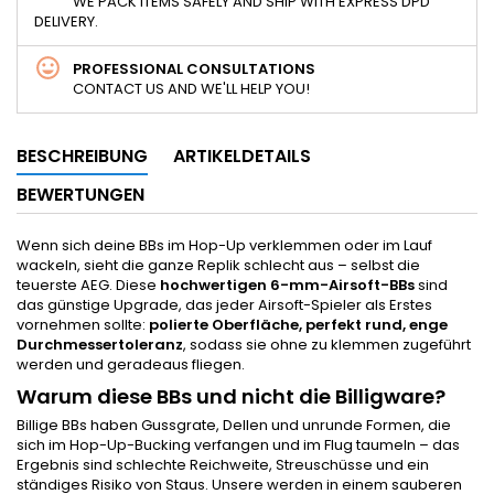
WE PACK ITEMS SAFELY AND SHIP WITH EXPRESS DPD
DELIVERY.
PROFESSIONAL CONSULTATIONS
CONTACT US AND WE'LL HELP YOU!
BESCHREIBUNG
ARTIKELDETAILS
BEWERTUNGEN
Wenn sich deine BBs im Hop-Up verklemmen oder im Lauf
wackeln, sieht die ganze Replik schlecht aus – selbst die
teuerste AEG. Diese
hochwertigen 6-mm-Airsoft-BBs
sind
das günstige Upgrade, das jeder Airsoft-Spieler als Erstes
vornehmen sollte:
polierte Oberfläche, perfekt rund, enge
Durchmessertoleranz
, sodass sie ohne zu klemmen zugeführt
werden und geradeaus fliegen.
Warum diese BBs und nicht die Billigware?
Billige BBs haben Gussgrate, Dellen und unrunde Formen, die
sich im Hop-Up-Bucking verfangen und im Flug taumeln – das
Ergebnis sind schlechte Reichweite, Streuschüsse und ein
ständiges Risiko von Staus. Unsere werden in einem sauberen