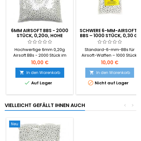
6MM AIRSOFT BBS - 2000
SCHWERE 6-MM-AIRSOFT-
STÜCK, 0,20G, HOHE
BBS – 1000 STÜCK, 0,30 G,
QUALITÄT
FÜR PRÄZISIONSSCHÜSSE
Hochwertige 6mm 0,20g
Standard-6-mm-BBs für
Airsoft BBs - 2000 Stück im
Airsoft-Waffen – 1000 Stück,
Beutel. Das universelle
0,30 g, beste Qualität für
10,00 €
10,00 €
Standard-BB-Gewicht,
präzises Schießen. Bessere
kompatibel mit nahezu allen
Qualität als Standard-BBs,
In den Warenkorb
In den Warenkorb


AEG-Gewehren und
höhere Präzision und


Auf Lager
Nicht auf Lager
federbetriebenen Waffen.
Zuverlässigkeit, verursacht
Glatte nahtlose Oberfläche,
keine Verstopfungen in
gleichmässiger 5,95mm
Präzisionsläufen. Verpackt in
Durchmesser, zuverlässige
einem Plastikbeutel.
VIELLEICHT GEFÄLLT IHNEN AUCH
<
>
Zuführung.
Neu