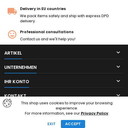
Delivery in EU countries
We pack items safely and ship with express DPD
delivery.
Professional consultations
Contact us and we'll help you!

ARTIKEL

UNTERNEHMEN

IHR KONTO

KONTAKT
This shop uses cookies to improve your browsing
experience.
Facebook
Instagram
For more information, see our
Privacy Policy
.
EXIT
ACCEPT
© Urheberrecht 2026 cheapairsoft.eu. Alle Rechte vorbehalten.