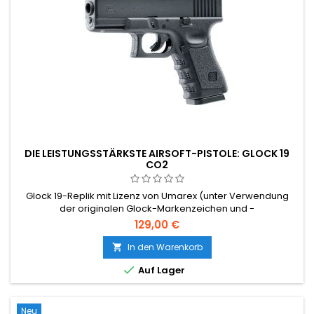
DIE LEISTUNGSSTÄRKSTE AIRSOFT-PISTOLE: GLOCK 19
CO2
Glock 19-Replik mit Lizenz von Umarex (unter Verwendung
der originalen Glock-Markenzeichen und -
Kennzeichnungen).
129,00 €
In den Warenkorb


Auf Lager
Neu