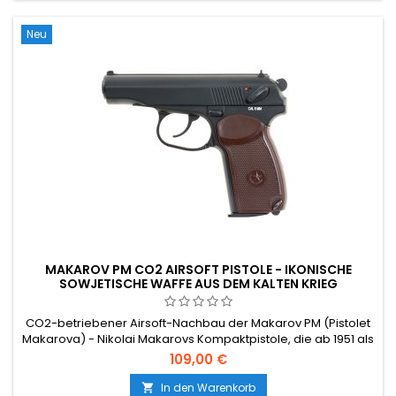
Neu
MAKAROV PM CO2 AIRSOFT PISTOLE - IKONISCHE
SOWJETISCHE WAFFE AUS DEM KALTEN KRIEG
CO2-betriebener Airsoft-Nachbau der Makarov PM (Pistolet
Makarova) - Nikolai Makarovs Kompaktpistole, die ab 1951 als
Standard-Seitenwaffe der sowjetischen Streitkräfte, des KGB
109,00 €
und der Warschauer-Pakt-Staaten diente. Vollmetallschlitten
und Polymerrahmen, 13-rd CO2-Magazin, ~360 FPS / 1,2 J. 160
In den Warenkorb
