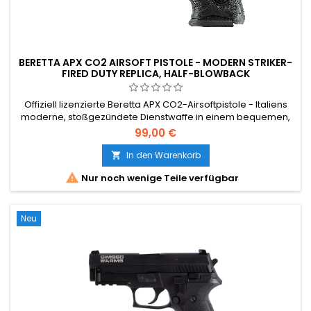
BERETTA APX CO2 AIRSOFT PISTOLE - MODERN STRIKER-
FIRED DUTY REPLICA, HALF-BLOWBACK
Offiziell lizenzierte Beretta APX CO2-Airsoftpistole - Italiens
moderne, stoßgezündete Dienstwaffe in einem bequemen,
modularen Griff. Half-blowback Metallschlitten für visuelle
99,00 €
Rückmeldung und sparsamen Gasverbrauch. 190 mm, 685 g,
15-Schuss-Magazin, ~1,4 J. Die saubere moderne
In den Warenkorb

Dienstpistole für ernsthafte Airsoft-Spieler.

Nur noch wenige Teile verfügbar
Neu