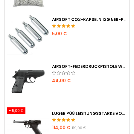
AIRSOFT CO2-KAPSELN 12G 5ER-PACK - HERGESTELLT IN UNGARN, EU, PREMIUM QUALITÄT
5,00 €
AIRSOFT-FEDERDRUCKPISTOLE WALTHER PPK/S
44,00 €
- 5,00 €
LUGER P08 LEISTUNGSSTARKE VOLLMETALL CO2 AIRSOFT PISTOLE - UMAREX LEGENDS
114,00 €
119,00 €