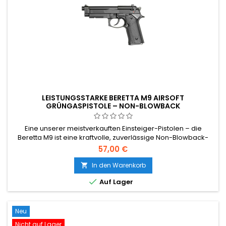
LEISTUNGSSTARKE BERETTA M9 AIRSOFT
GRÜNGASPISTOLE – NON-BLOWBACK
Eine unserer meistverkauften Einsteiger-Pistolen – die
Beretta M9 ist eine kraftvolle, zuverlässige Non-Blowback-
Grüngaspistole. Getestet mit 115–124 m/s, verbindet sie ein
57,00 €
realistisches Aussehen in Originalgröße mit einstellbarem
Hop-Up und Picatinny-Schiene zum günstigen Preis.
In den Warenkorb


Auf Lager
Neu
Nicht auf Lager