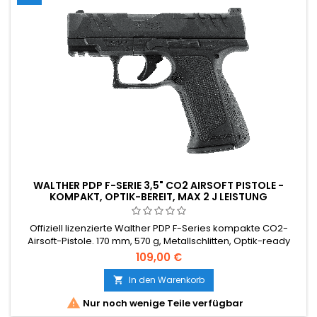
WALTHER PDP F-SERIE 3,5" CO2 AIRSOFT PISTOLE -
KOMPAKT, OPTIK-BEREIT, MAX 2 J LEISTUNG
Offiziell lizenzierte Walther PDP F-Series kompakte CO2-
Airsoft-Pistole. 170 mm, 570 g, Metallschlitten, Optik-ready
(Vortex / Leupold / C-More / Trijicon Footprints), Picatinny-
109,00 €
Schiene. Maximale Airsoft-Leistung: 2 J. Non-Blowback-
Design = mehr Schüsse pro CO2-Kapsel. Ergonomische
In den Warenkorb

Griffe für kleinere Hände. Die clevere, billigere Alternative zu

Nur noch wenige Teile verfügbar
einer...