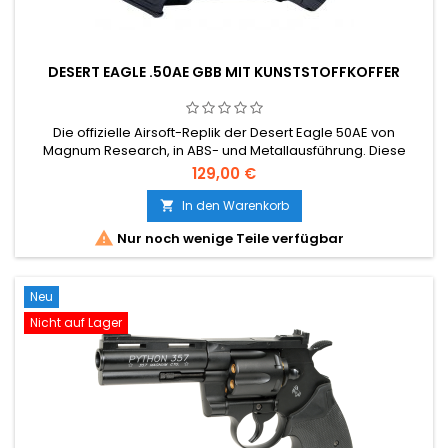
DESERT EAGLE .50AE GBB MIT KUNSTSTOFFKOFFER
Die offizielle Airsoft-Replik der Desert Eagle 50AE von
Magnum Research, in ABS- und Metallausführung. Diese
Pistole bietet ein hervorragendes Preis-Leistungs-Verhältnis,
129,00 €
ist perfekt für Einsteiger geeignet und eignet sich dank ihrer
Exklusivität und der Lieferung im Etui ideal als Geschenk für
In den Warenkorb

jeden Waffenliebhaber.

Nur noch wenige Teile verfügbar
Neu
Nicht auf Lager