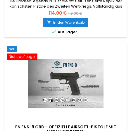
Die Umarex Legends P08 ist die offiziell lizenzierte Replik der
ikonischsten Pistole des Zweiten Weltkriegs. Vollständig aus
Metall, 818 g schwer, 216 mm lang, CO2-betrieben mit einem
114,00 €
119,00 €
Metallmagazin, das sowohl die 12 g CO2-Patrone als auch 15
BBs aufnimmt. Der authentische Sicherungshebel funktioniert
In den Warenkorb

exakt wie beim Original. Unter 2,0 Joule – in...

Auf Lager
Neu
Nicht auf Lager
FN FNS-9 GBB – OFFIZIELLE AIRSOFT-PISTOLE MIT