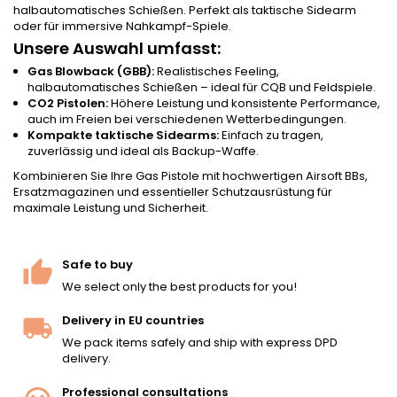
halbautomatisches Schießen. Perfekt als taktische Sidearm
oder für immersive Nahkampf-Spiele.
Unsere Auswahl umfasst:
Gas Blowback (GBB):
Realistisches Feeling,
halbautomatisches Schießen – ideal für CQB und Feldspiele.
CO2 Pistolen:
Höhere Leistung und konsistente Performance,
auch im Freien bei verschiedenen Wetterbedingungen.
Kompakte taktische Sidearms:
Einfach zu tragen,
zuverlässig und ideal als Backup-Waffe.
Kombinieren Sie Ihre Gas Pistole mit hochwertigen
Airsoft BBs
,
Ersatzmagazinen und essentieller
Schutzausrüstung
für
maximale Leistung und Sicherheit.
Safe to buy
We select only the best products for you!
Delivery in EU countries
We pack items safely and ship with express DPD
delivery.
Professional consultations