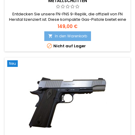
METALLSCHLITTEN
Entdecken Sie unsere FN-FNS 9-Replik, die offiziell von FN
Herstal lizenziert ist. Diese kompakte Gas-Pistole bietet eine
hervorragende Leistung und ist damit die ideale Zweitwaffe!
149,00 €
In den Warenkorb


Nicht auf Lager
Neu