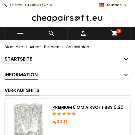

Telefon:
+37062377715
Deutsch
0



Startseite
Airsoft-Pistolen
Gaspistolen
STARTSEITE
INFORMATION
VERKAUFSHITS
PREMIUM 6 MM AIRSOFT BBS 0,20 G - 1000 SCHUSS, NICHT KLEMMEND, GERADE SCHIESSEND
5,00 €