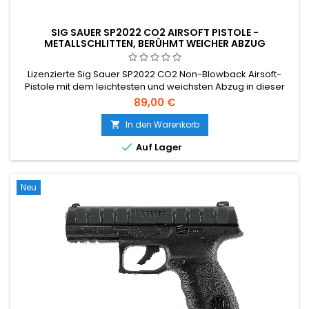
SIG SAUER SP2022 CO2 AIRSOFT PISTOLE -
METALLSCHLITTEN, BERÜHMT WEICHER ABZUG
Lizenzierte Sig Sauer SP2022 CO2 Non-Blowback Airsoft-
Pistole mit dem leichtesten und weichsten Abzug in dieser
Preisklasse. Metallschlitten, Polymerrahmen, 95 m/s mit 0,20
89,00 €
g BBs, 15-Schuss-Magazin, Picatinny-Schiene. Hergestellt in
Taiwan von Cybergun/KWC - mit Abstand die beste CO2-
In den Warenkorb

Pistole unter 100 €.

Auf Lager
Neu