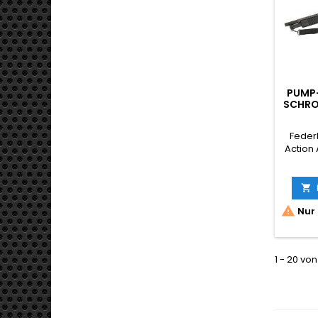
PUMP
SCHRO
& 
MAGA
Feder
SPEE
Action 
span
Geweh
reali

Gehäu

Nur 
und v
Met
komple
geli
1 - 20 von
Sc
Trage
BBs. 91
je 