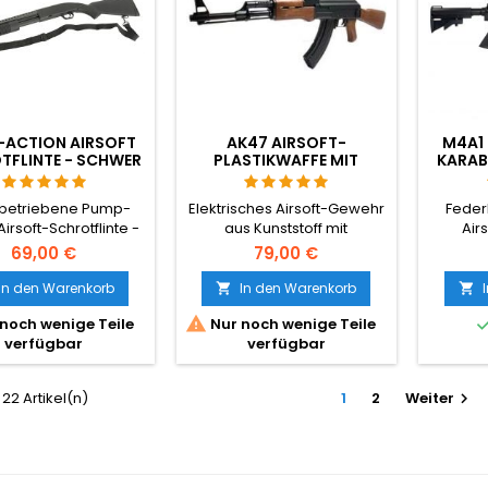
-ACTION AIRSOFT
AK47 AIRSOFT-
M4A1 
TFLINTE - SCHWER
PLASTIKWAFFE MIT
KARABI
REALISTISCH, 3
VOLLAUTOMATIK
SCHIEN
ZINE + RIEMEN +
SCHA
betriebene Pump-
Elektrisches Airsoft-Gewehr
Feder
DLOADER BUNDLE
Airsoft-Schrotflinte -
aus Kunststoff mit
Air
nt wie ein echtes
Vollautomatik. Cyma CM022
koreani
69,00 €
79,00 €
r. 1270 g schwere,
mit Met
stische Ausführung,
alle
In den Warenkorb
In den Warenkorb


se aus Aluminium
Zubeh

noch wenige Teile
Nur noch wenige Teile
erstärktem Nylon,
Schaft 
verfügbar
verfügbar
allteile. Wird als
sowi
ttes Starter-Paket
System.
efert: 3 Magazine,
ech
 22 Artikel(n)
1
2
Weiter

hnellladegerät,
riemen und Starter
5 mm. Bis zu ~400 FPS
nach BB-Gewicht.