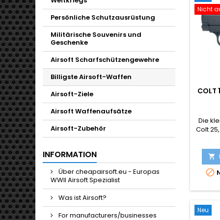
Weltkriegs
Nicht a
Persönliche Schutzausrüstung
Militärische Souvenirs und
Geschenke
Airsoft Scharfschützengewehre
Billigste Airsoft-Waffen
COLT 
Airsoft-Ziele
FED
Airsoft Waffenaufsätze
Die kle
Airsoft-Zubehör
Colt 25,
INFORMATION

Über cheapairsoft.eu - Europas

N
WWII Airsoft Spezialist
Was ist Airsoft?
Neu
For manufacturers/businesses