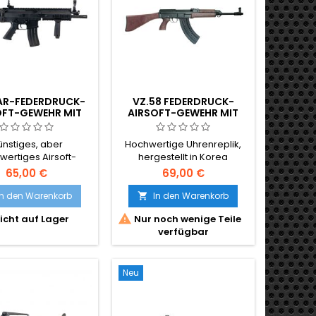
lspannelementen.
Inklusive...
AR-FEDERDRUCK-
VZ.58 FEDERDRUCK-
OFT-GEWEHR MIT
AIRSOFT-GEWEHR MIT
TISCHEM GRIFF
METALLTEILEN
nstiges, aber
Hochwertige Uhrenreplik,
wertiges Airsoft-
hergestellt in Korea
rdruckgewehr FN
65,00 €
69,00 €
offiziell lizenziert.
In den Warenkorb
In den Warenkorb


icht auf Lager
Nur noch wenige Teile
verfügbar
Neu