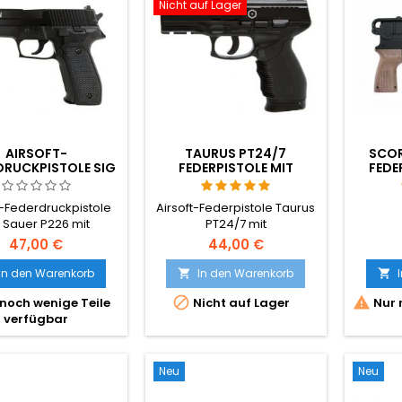
Nicht auf Lager
AIRSOFT-
TAURUS PT24/7
SCOR
DRUCKPISTOLE SIG
FEDERPISTOLE MIT
FEDE
UER P226 MIT
SCHLITTENARRETIERUNG
TALLSCHLITTEN
t-Federdruckpistole
Airsoft-Federpistole Taurus
g Sauer P226 mit
PT24/7 mit
etallschlitten
Schlittenarretierung.
47,00 €
44,00 €
In den Warenkorb
In den Warenkorb




noch wenige Teile
Nicht auf Lager
Nur 
verfügbar
Neu
Neu