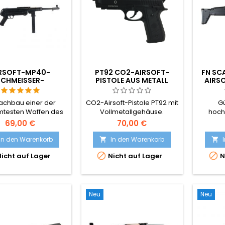
Metal
RSOFT-MP40-
PT92 CO2-AIRSOFT-
FN SC
SCHMEISSER-
PISTOLE AUS METALL
AIRS
EDERANTRIEB-
TAK
CHINENPISTOLE
Nachbau einer der
CO2-Airsoft-Pistole PT92 mit
Gü
testen Waffen des
Vollmetallgehäuse.
hoch
n Weltkriegs – der
Fede
69,00 €
70,00 €
 Schmeisser. Aus
SCAR, 
ststoff gefertigt.
In den Warenkorb
In den Warenkorb




icht auf Lager
Nicht auf Lager
N
Neu
Neu