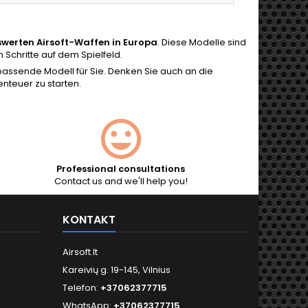
swerten Airsoft-Waffen in Europa
. Diese Modelle sind
Schritte auf dem Spielfeld.
assende Modell für Sie. Denken Sie auch an die
benteuer zu starten.
Professional consultations
Contact us and we'll help you!
KONTAKT
Airsoft.lt
Kareivių g. 19-145, Vilnius
Telefon:
+37062377715
WhatsApp:
+37062377715