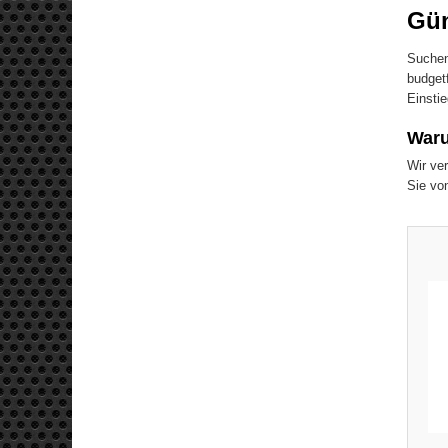
Gün
Suche
budget
Einstie
Waru
Wir ve
Sie vo