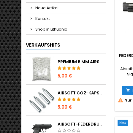
Neue Artikel
Kontakt
Shop in Lithuania
VERKAUFSHITS
FEDER
SA
PREMIUM 6 MM AIRSOFT BBS 0,20 G - 1000 SCHUSS, NICHT KLEMMEND, GERADE SCHIESSEND
ME
Airsof
Si
5,00 €
M

AIRSOFT CO2-KAPSELN 12G 5ER-PACK - HERGESTELLT IN UNGARN, EU, PREMIUM QUALITÄT

Nur 
5,00 €
Neu
AIRSOFT-FEDERDRUCKPISTOLE WALTHER PPK/S