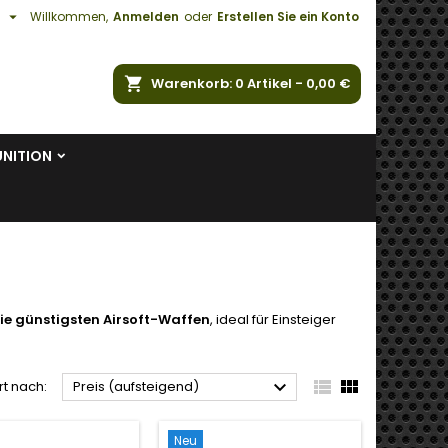

h
Willkommen,
Anmelden
oder
Erstellen Sie ein Konto
e
Warenkorb
0
Artikel -
0,00 €
NITION
ie günstigsten Airsoft-Waffen
, ideal für Einsteiger



rt nach:
Preis (aufsteigend)
Neu