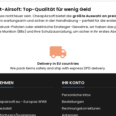
-Airsoft: Top-Qualität für wenig Geld
uss nicht teuer sein. CheapAirsoft bietet die
größte Auswahl an prei
 wartungsarm und sicher in der Handhabung – perfekt für die ersten 
ruck-Pistolen oder elektrische Einsteiger-Gewehre, wir haben das p
de
Munition (BBs)
und Ihre
Schutzausrüstung
, um sicher in Ihr erstes A
Delivery in EU countries
We pack items safely and ship with express DPD delivery.
NEHMEN
IHR KONTO
Persönliche Infos
apairsoft.eu - Europas WWII
Bestellungen
ezialist
Rechnungskorrekturen
facturers/businesses
Adressen