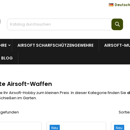
Deutsc
Such
HRE
AIRSOFT SCHARFSCHÜTZENGEWEHRE
AIRSOFT-MU
BLOG
ste Airsoft-Waffen
ie Ihr Airsoft-Hobby zum kleinen Preis. In dieser Kategorie finden Sie
d
Schießen im Garten.
l gefunden
Sortie
Neu
Neu