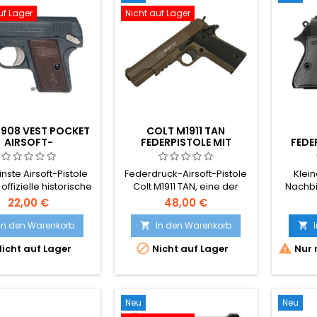
uf Lager
Nicht auf Lager
1908 VEST POCKET
COLT M1911 TAN
AIRSOFT-
FEDERPISTOLE MIT
FEDE
ERDRUCKPISTOLE
METALLSCHLITTEN
WA
inste Airsoft-Pistole
Federdruck-Airsoft-Pistole
Klein
 offizielle historische
Colt M1911 TAN, eine der
Nachbi
Nachbildung
realistischsten Federdruck-
22,00 €
48,00 €
Nachbildungen –
leistungsstark, präzise,
In den Warenkorb
In den Warenkorb


angenehm in der Hand und


icht auf Lager
Nicht auf Lager
Nur 
einfach zu bedienen.
Wüsten-Tarnmuster und
Schiene zur Befestigung von
Zubehör.
Neu
Neu