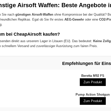
stige Airsoft Waffen: Beste Angebote 
n Sie nach
günstigen Airsoft-Waffen
ohne Kompromisse bei der Qualität? Bei
freundlichen Replikas. Egal ob Sie Ihr erstes
AEG-Gewehr
oder eine
CO2-Pis
g.
m bei CheapAirsoft kaufen?
rsenden direkt aus unserem Lager in Litauen (EU). Das bedeutet:
Keine Zoll
n schnellem Versand und zuverlässiger Ausrüstung zum fairen Preis.
Empfehlungen für Eins
Beretta M92 FS
Zum Produkt
Pump Action Shotgun
Zum Produkt