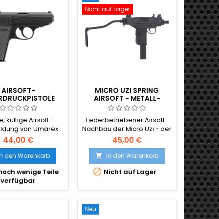
Nicht auf Lager
AIRSOFT-
MICRO UZI SPRING
RDRUCKPISTOLE
AIRSOFT - METALL-
LTHER PPK/S
KLAPPSCHAFT,
KOREANISCHE
e, kultige Airsoft-
Federbetriebener Airsoft-
HERSTELLUNG, IKONISCHE
ldung von Umarex
Nachbau der Micro Uzi - der
ISRAELISCHE SMG
kultigen israelischen
44,00 €
45,00 €
Kompakt-Maschinenpistole.
Koreanisch hergestellt für
In den Warenkorb
In den Warenkorb

höhere

noch wenige Teile
Nicht auf Lager
Verarbeitungsqualität, mit
verfügbar
Metall-Klappschaft, Metall-
Spannhebel, Metall-Abzug
und Sicherheit, Metall-
Kolben-Fangmechanismus.
Neu
Hi-Cap-Magazin mit 175