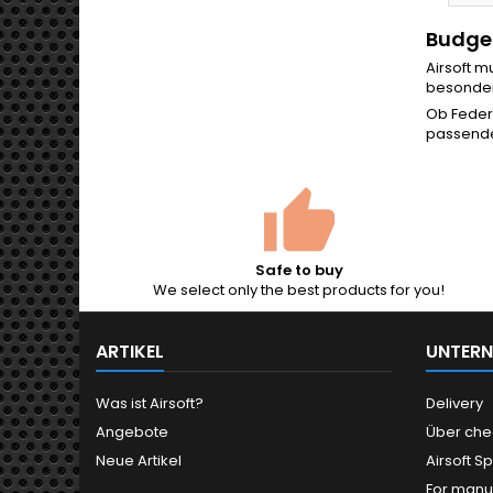
Budget
Airsoft m
besonders
Ob Federd
passen
Safe to buy
We select only the best products for you!
ARTIKEL
UNTER
Was ist Airsoft?
Delivery
Angebote
Über che
Neue Artikel
Airsoft Sp
For manu