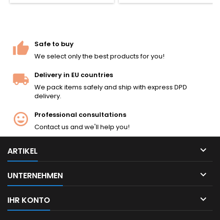
Packung mit 5 Stück, passend
für jede CO2-Airsoft-Pistole
und -Gewehr.
Safe to buy
We select only the best products for you!
Delivery in EU countries
We pack items safely and ship with express DPD
delivery.
Professional consultations
Contact us and we'll help you!

ARTIKEL

UNTERNEHMEN

IHR KONTO