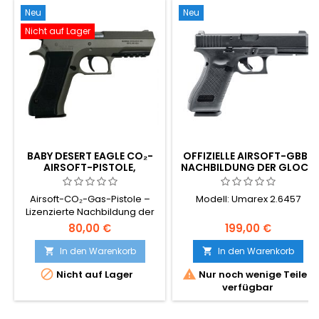
Neu
Neu
Nicht auf Lager
BABY DESERT EAGLE CO₂-
OFFIZIELLE AIRSOFT-GBB-
AIRSOFT-PISTOLE,
NACHBILDUNG DER GLOCK
METALLGEHÄUSE
17 GEN5
Airsoft-CO₂-Gas-Pistole –
Modell: Umarex 2.6457
Lizenzierte Nachbildung der
Baby Desert Eagle mit
80,00 €
199,00 €
Original-Logos und -
Markierungen.
In den Warenkorb
In den Warenkorb




Nicht auf Lager
Nur noch wenige Teile
verfügbar