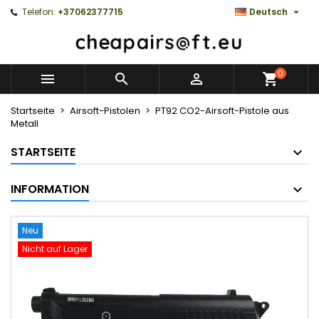

Telefon:
+37062377715
Deutsch
0



Startseite
Airsoft-Pistolen
PT92 CO2-Airsoft-Pistole aus
Metall
STARTSEITE
INFORMATION
Neu
Nicht auf Lager