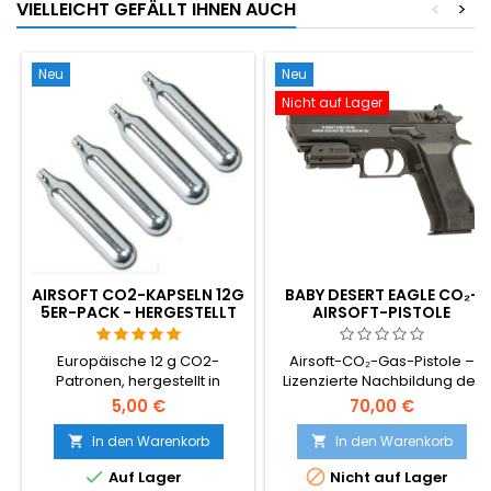
VIELLEICHT GEFÄLLT IHNEN AUCH
<
>
Neu
Neu
Nicht auf Lager
AIRSOFT CO2-KAPSELN 12G
BABY DESERT EAGLE CO₂-
5ER-PACK - HERGESTELLT
AIRSOFT-PISTOLE
IN UNGARN, EU, PREMIUM
QUALITÄT
Europäische 12 g CO2-
Airsoft-CO₂-Gas-Pistole –
Patronen, hergestellt in
Lizenzierte Nachbildung der
Ungarn - die besten auf dem
Baby Desert Eagle mit
5,00 €
70,00 €
Airsoft-Markt. Mehr Schüsse
Original-Logos und -
pro Patrone als billige
Markierungen.
In den Warenkorb
In den Warenkorb


chinesische Importe,


Auf Lager
Nicht auf Lager
konstanter Druck, keine Lecks.