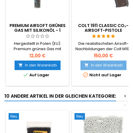
PREMIUM AIRSOFT GRÜNES
COLT 1911 CLASSIC CO₂-
GAS MIT SILIKONÖL - 1
AIRSOFT-PISTOLE
LITER, EU-GEFERTIGT
Hergestellt in Polen (EU).
Die realistischsten Airsoft-
Premium grünes Gas mit
Nachbildungen der Colt M1911
einer hohen Dosis Silikonöl -
auf dem Markt! Cybergun
12,00 €
150,00 €
schmiert und bewahrt Ventile
180512.
und Dichtungen mit jedem
In den Warenkorb
In den Warenkorb


Schuss, so dass Ihre GBB


Auf Lager
Nicht auf Lager
länger hält. Starker, stabiler
Druck für mehr Reichweite,
mehr Präzision und
knackigen Rückstoß. 1 L
10 ANDERE ARTIKEL IN DER GLEICHEN KATEGORIE:
>
Flasche.
<
Neu
Neu