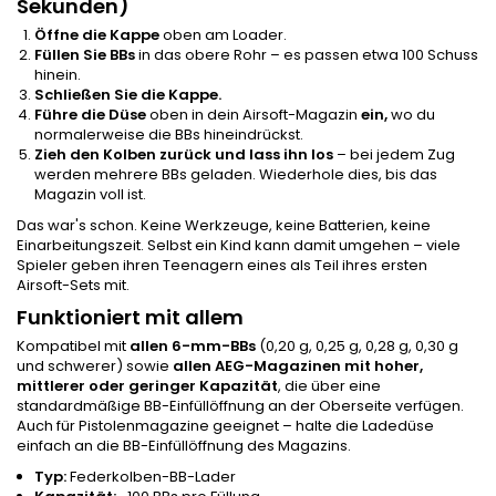
Sekunden)
Öffne die Kappe
oben am Loader.
Füllen Sie BBs
in das obere Rohr – es passen etwa 100 Schuss
hinein.
Schließen Sie die Kappe.
Führe die Düse
oben in dein Airsoft-Magazin
ein,
wo du
normalerweise die BBs hineindrückst.
Zieh den Kolben zurück und lass ihn los
– bei jedem Zug
werden mehrere BBs geladen. Wiederhole dies, bis das
Magazin voll ist.
Das war's schon. Keine Werkzeuge, keine Batterien, keine
Einarbeitungszeit. Selbst ein Kind kann damit umgehen – viele
Spieler geben ihren Teenagern eines als Teil ihres ersten
Airsoft-Sets mit.
Funktioniert mit allem
Kompatibel mit
allen 6-mm-BBs
(0,20 g, 0,25 g, 0,28 g, 0,30 g
und schwerer) sowie
allen AEG-Magazinen
mit hoher,
mittlerer oder geringer Kapazität
, die über eine
standardmäßige BB-Einfüllöffnung an der Oberseite verfügen.
Auch für Pistolenmagazine geeignet – halte die Ladedüse
einfach an die BB-Einfüllöffnung des Magazins.
Typ:
Federkolben-BB-Lader