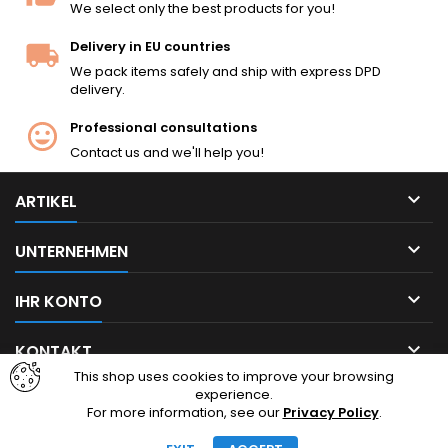
We select only the best products for you!
Delivery in EU countries
We pack items safely and ship with express DPD
delivery.
Professional consultations
Contact us and we'll help you!

ARTIKEL

UNTERNEHMEN

IHR KONTO

KONTAKT
This shop uses cookies to improve your browsing
experience.
Facebook
Instagram
For more information, see our
Privacy Policy
.