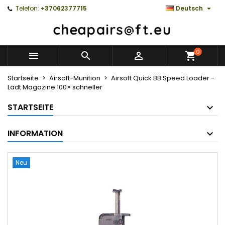

Telefon:
+37062377715
Deutsch
0



Startseite
Airsoft-Munition
Airsoft Quick BB Speed Loader -
Lädt Magazine 100× schneller
STARTSEITE
INFORMATION
Neu