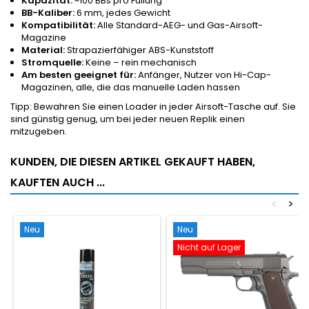
Kapazität:
~100 BBs pro Füllung
BB-Kaliber:
6 mm, jedes Gewicht
Kompatibilität:
Alle Standard-AEG- und Gas-Airsoft-
Magazine
Material:
Strapazierfähiger ABS-Kunststoff
Stromquelle:
Keine – rein mechanisch
Am besten geeignet für:
Anfänger, Nutzer von Hi-Cap-
Magazinen, alle, die das manuelle Laden hassen
Tipp: Bewahren Sie einen Loader in jeder Airsoft-Tasche auf. Sie
sind günstig genug, um bei jeder neuen Replik einen
mitzugeben.
KUNDEN, DIE DIESEN ARTIKEL GEKAUFT HABEN,
KAUFTEN AUCH ...
<
>
Neu
Neu
Nicht auf Lager