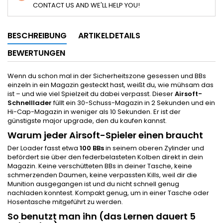
CONTACT US AND WE'LL HELP YOU!
BESCHREIBUNG
ARTIKELDETAILS
BEWERTUNGEN
Wenn du schon mal in der Sicherheitszone gesessen und BBs
einzeln in ein Magazin gesteckt hast, weißt du, wie mühsam das
ist – und wie viel Spielzeit du dabei verpasst. Dieser
Airsoft-
Schnelllader
füllt ein 30-Schuss-Magazin in 2 Sekunden und ein
Hi-Cap-Magazin in weniger als 10 Sekunden. Er ist der
günstigste major upgrade, den du kaufen kannst.
Warum jeder Airsoft-Spieler einen braucht
Der Loader fasst etwa
100 BBs
in seinem oberen Zylinder und
befördert sie über den federbelasteten Kolben direkt in dein
Magazin. Keine verschütteten BBs in deiner Tasche, keine
schmerzenden Daumen, keine verpassten Kills, weil dir die
Munition ausgegangen ist und du nicht schnell genug
nachladen konntest. Kompakt genug, um in einer Tasche oder
Hosentasche mitgeführt zu werden.
So benutzt man ihn (das Lernen dauert 5