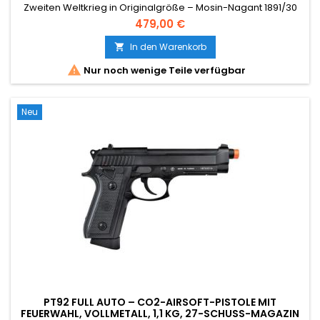
Zweiten Weltkrieg in Originalgröße – Mosin-Nagant 1891/30
mit dem legendären PU-Zielfernrohr. Schaft aus echtem Holz,
479,00 €
Mechanik komplett aus Metall, 1240 mm lang und ein
authentisches Gewicht von 4,24 kg. Federbetätigter
In den Warenkorb

Repetierverschluss, ~340 FPS / 1,07 J, wird mit 4

Nur noch wenige Teile verfügbar
Messingpatronenmagazinen...
Neu
PT92 FULL AUTO – CO2-AIRSOFT-PISTOLE MIT
FEUERWAHL, VOLLMETALL, 1,1 KG, 27-SCHUSS-MAGAZIN