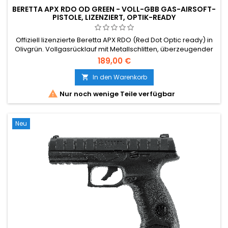
BERETTA APX RDO OD GREEN - VOLL-GBB GAS-AIRSOFT-
PISTOLE, LIZENZIERT, OPTIK-READY
Offiziell lizenzierte Beretta APX RDO (Red Dot Optic ready) in
Olivgrün. Vollgasrücklauf mit Metallschlitten, überzeugender
Rückstoß. Moderne Striker-Pistole mit einem der
189,00 €
komfortabelsten italienischen Griffe in der Airsoft-Welt. 22-
Schuss-Magazin, Picatinny-Schiene, reversibler
In den Warenkorb

Magazinauslöser. Hochwertig, schön, bereit für ernsthafte

Nur noch wenige Teile verfügbar
Spiele.
Neu