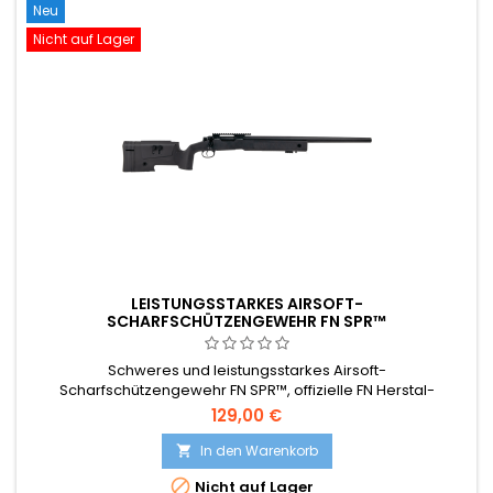
Neu
Nicht auf Lager
LEISTUNGSSTARKES AIRSOFT-
SCHARFSCHÜTZENGEWEHR FN SPR™
Schweres und leistungsstarkes Airsoft-
Scharfschützengewehr FN SPR™, offizielle FN Herstal-
Nachbildung.
129,00 €
In den Warenkorb


Nicht auf Lager