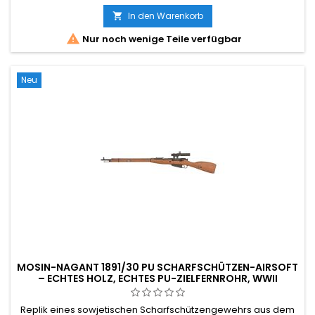
Vollmetallmechanik. ~420 FPS / 1,64 J, V7-Getriebe, 590 mm
Tight-Bore-Innenlauf, 30-Schuss-Magazin im En-Bloc-Stil. 3,7
In den Warenkorb

kg authentisches Gewicht, 1100 mm lang. Das Gewehr, das

Nur noch wenige Teile verfügbar
Patton als „die beste Kampfwaffe, die je...
Neu
MOSIN-NAGANT 1891/30 PU SCHARFSCHÜTZEN-AIRSOFT
– ECHTES HOLZ, ECHTES PU-ZIELFERNROHR, WWII
Replik eines sowjetischen Scharfschützengewehrs aus dem