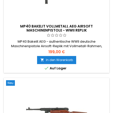
MP40 BAKELIT VOLLMETALL AEG AIRSOFT
MASCHINENPISTOLE - WWII REPLIK
MP40 Bakelit AEG - authentische WWII deutsche
Maschinenpistole Airsoft-Replik mit Vollmetall-Rahmen,
braunen Bakelit-Stil Griffplatten und klappbarem Stahlschaft.
199,00 €
V3-Getriebe, Halb- und Vollautomatik, 380 FPS, 50-Schuss
Magazin. Akku nicht im Lieferumfang.
In den Warenkorb


Auf Lager
Neu