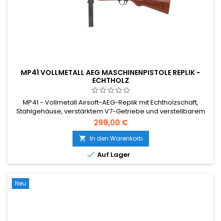
MP41 VOLLMETALL AEG MASCHINENPISTOLE REPLIK -
ECHTHOLZ
MP41 - Vollmetall Airsoft-AEG-Replik mit Echtholzschaft,
Stahlgehäuse, verstärktem V7-Getriebe und verstellbarem
Hop-Up. Perfekt für WWII-Loadouts und Sammler.
299,00 €
In den Warenkorb


Auf Lager
Neu