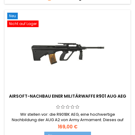
Neu
Nicht auf Lager
AIRSOFT-NACHBAU EINER MILITÄRWAFFE R901 AUG AEG
Wir stellen vor: die R901BK AEG, eine hochwertige
Nachbildung der AUG A2 von Army Armament. Dieses auf
Langlebigkeit und Leistung ausgelegte Bullpup-Gewehr
169,00 €
besticht durch eine elegante schwarze Oberfläche und ist