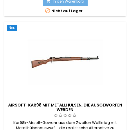
damit die optimale Wahl für Liebhaber, die eine vielseitige
In den Warenkorb

Nachbildung suchen. Mit einer Picatinny-Schiene oben zur

Nicht auf Lager
individuellen Befestigung...
Neu
AIRSOFT-KAR98 MIT METALLHÜLSEN, DIE AUSGEWORFEN
WERDEN
Kar98k-Airsoft-Gewehr aus dem Zweiten Weltkrieg mit
Metallhülsenauswurf – die realistische Alternative zu