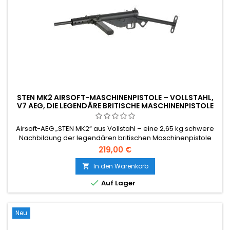
STEN MK2 AIRSOFT-MASCHINENPISTOLE – VOLLSTAHL,
V7 AEG, DIE LEGENDÄRE BRITISCHE MASCHINENPISTOLE
AUS DEM ZWEITEN WELTKRIEG
Airsoft-AEG „STEN MK2“ aus Vollstahl – eine 2,65 kg schwere
Nachbildung der legendären britischen Maschinenpistole
aus dem Zweiten Weltkrieg. Verstärktes V7-Getriebe, 6,03-
219,00 €
mm-Präzisionslauf, einstellbares Hop-Up, ~350 FPS (1,14 J) mit
0,20-g-BBs, ausschließlich Vollautomatik, inklusive 50-
In den Warenkorb

Schuss-Stahl-Mid-Cap.

Auf Lager
Neu