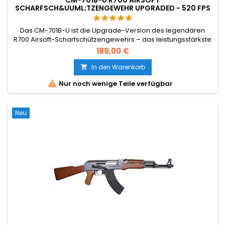
SCHARFSCH&UUML;TZENGEWEHR UPGRADED - 520 FPS
Das CM-701B-U ist die Upgrade-Version des legendären
R700 Airsoft-Scharfschützengewehrs – das leistungsstärkste
und upgrade-freundlichste Bolt-Action in seiner Klasse.
189,00 €
520 FPS / 158 m/s, 2,49 Joule, 3,3 kg aus Aluminium, Polymer
und Edelstahl, 1107 mm Gesamtlänge. VSR-10-kompatibles
In den Warenkorb

Innenleben, verstärkter Stahlzylinder, 22 mm Picatinny-

Nur noch wenige Teile verfügbar
Schiene,...
Neu