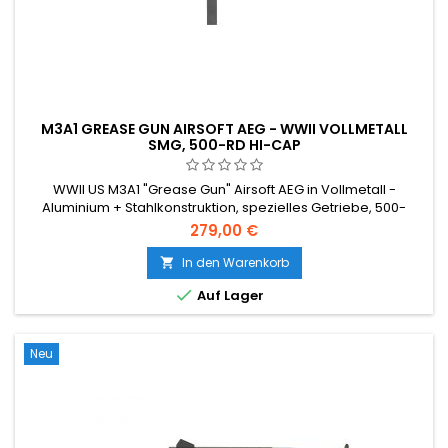
M3A1 GREASE GUN AIRSOFT AEG - WWII VOLLMETALL
SMG, 500-RD HI-CAP
WWII US M3A1 "Grease Gun" Airsoft AEG in Vollmetall -
Aluminium + Stahlkonstruktion, spezielles Getriebe, 500-
Schuss-Hi-Cap-Magazin, einstellbarer Hop-Up, ~1,34 J. Die
279,00 €
kompakte 508 mm Maschinenpistole, die die amerikanische
GI-Ausrüstung der späten Kriegszeit definierte.
In den Warenkorb


Auf Lager
Neu