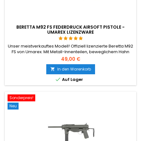
BERETTA M92 FS FEDERDRUCK AIRSOFT PISTOLE -
UMAREX LIZENZWARE
Unser meistverkauftes Modell! Offiziell lizenzierte Beretta M92
FS von Umarex. Mit Metall-Innenteilen, beweglichem Hahn
und authentischen Logos.
49,00 €
In den Warenkorb


Auf Lager
Sonderpreis!
Neu