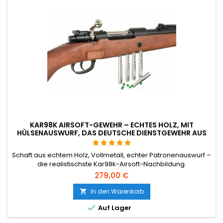
KAR98K AIRSOFT-GEWEHR – ECHTES HOLZ, MIT
HÜLSENAUSWURF, DAS DEUTSCHE DIENSTGEWEHR AUS
DEM ZWEITEN WELTKRIEG
Schaft aus echtem Holz, Vollmetall, echter Patronenauswurf –
die realistischste Kar98k-Airsoft-Nachbildung.
Federbetätigter Repetierverschluss, 1.120 mm lang, 3,0 kg, 500
279,00 €
mm Tightbore (6,02 mm), ~350 FPS / 107 m/s mit 0,20 g BBs
(~1,14 J). 5 Metallhülsen im Lieferumfang enthalten.
In den Warenkorb


Auf Lager