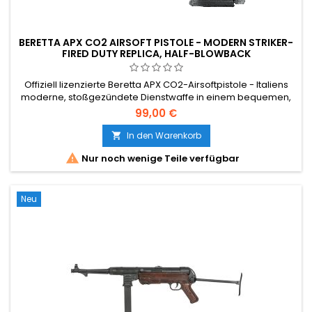
BERETTA APX CO2 AIRSOFT PISTOLE - MODERN STRIKER-
FIRED DUTY REPLICA, HALF-BLOWBACK
Offiziell lizenzierte Beretta APX CO2-Airsoftpistole - Italiens
moderne, stoßgezündete Dienstwaffe in einem bequemen,
modularen Griff. Half-blowback Metallschlitten für visuelle
99,00 €
Rückmeldung und sparsamen Gasverbrauch. 190 mm, 685 g,
15-Schuss-Magazin, ~1,4 J. Die saubere moderne
In den Warenkorb

Dienstpistole für ernsthafte Airsoft-Spieler.

Nur noch wenige Teile verfügbar
Neu