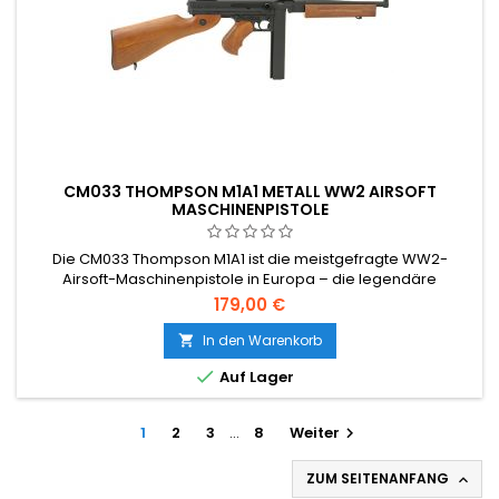
CM033 THOMPSON M1A1 METALL WW2 AIRSOFT
MASCHINENPISTOLE
Die CM033 Thompson M1A1 ist die meistgefragte WW2-
Airsoft-Maschinenpistole in Europa – die legendäre
amerikanische „Tommy Gun“ als Vollmetall-AEG-Replik.
179,00 €
Vollmetallempfänger und -lauf, Holzimitat-Polymer-Schaft,
V6-Getriebe mit Stahlzahnrädern, 360 FPS / 109 m/s, 420-
In den Warenkorb

Schuss Hi-Cap Metallmagazin, Halb- und Vollautomatik. Akku

Auf Lager
(1600 mAh) und Ladegerät...
1
2
3
…
8
Weiter

ZUM SEITENANFANG
