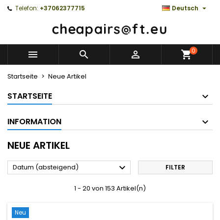

Telefon:
+37062377715
Deutsch
0



Startseite
Neue Artikel
STARTSEITE
INFORMATION
NEUE ARTIKEL

Datum (absteigend)
FILTER
1 - 20 von 153 Artikel(n)
Neu