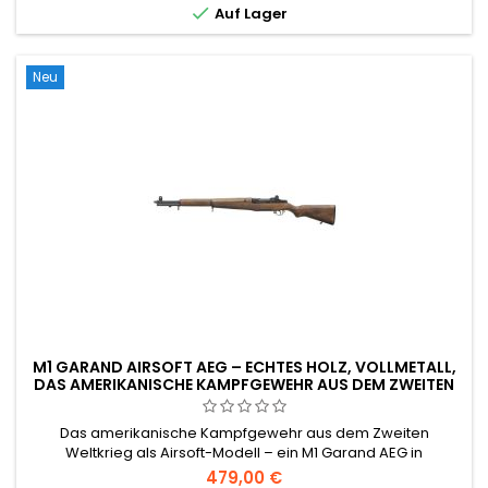

Auf Lager
Neu
M1 GARAND AIRSOFT AEG – ECHTES HOLZ, VOLLMETALL,
DAS AMERIKANISCHE KAMPFGEWEHR AUS DEM ZWEITEN
WELTKRIEG
Das amerikanische Kampfgewehr aus dem Zweiten
Weltkrieg als Airsoft-Modell – ein M1 Garand AEG in
Originalgröße mit Original-Holzschaft und
479,00 €