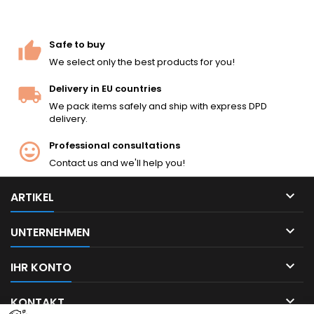
Safe to buy
We select only the best products for you!
Delivery in EU countries
We pack items safely and ship with express DPD
delivery.
Professional consultations
Contact us and we'll help you!

ARTIKEL

UNTERNEHMEN

IHR KONTO

KONTAKT