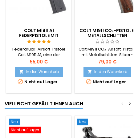
COLT M1911 A1
COLT M1911 CO₂-PISTOLE,
FEDERPISTOLE MIT
METALLSCHLITTEN
METALLSCHLITTEN
Federdruck-Airsoft-Pistole
Colt M1911 CO₂-Airsoft-Pistole
Colt M1911 A1, eine der
mit Metallschlitten. Silber-
realistischsten Federdruck-
Holz-Farbe.
55,00 €
79,00 €
Nachbildungen –
leistungsstark, präzise, liegt
In den Warenkorb
In den Warenkorb


gut in der Hand und ist


Nicht auf Lager
Nicht auf Lager
einfach zu bedienen. Das
BAXS-Schusssystem sorgt
dafür, dass sich das BB im
Flug dreht, wodurch eine
VIELLEICHT GEFÄLLT IHNEN AUCH
<
>
bessere Präzision und
Reichweite erzielt werden.
Neu
Neu
Nicht auf Lager