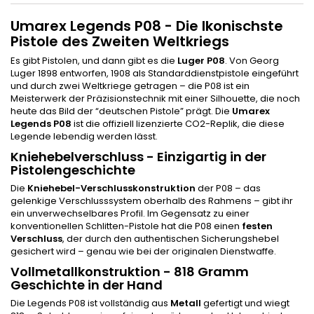
Umarex Legends P08 - Die Ikonischste
Pistole des Zweiten Weltkriegs
Es gibt Pistolen, und dann gibt es die
Luger P08
. Von Georg
Luger 1898 entworfen, 1908 als Standarddienstpistole eingeführt
und durch zwei Weltkriege getragen – die P08 ist ein
Meisterwerk der Präzisionstechnik mit einer Silhouette, die noch
heute das Bild der “deutschen Pistole” prägt. Die
Umarex
Legends P08
ist die offiziell lizenzierte CO2-Replik, die diese
Legende lebendig werden lässt.
Kniehebelverschluss - Einzigartig in der
Pistolengeschichte
Die
Kniehebel-Verschlusskonstruktion
der P08 – das
gelenkige Verschlusssystem oberhalb des Rahmens – gibt ihr
ein unverwechselbares Profil. Im Gegensatz zu einer
konventionellen Schlitten-Pistole hat die P08 einen
festen
Verschluss
, der durch den authentischen Sicherungshebel
gesichert wird – genau wie bei der originalen Dienstwaffe.
Vollmetallkonstruktion - 818 Gramm
Geschichte in der Hand
Die Legends P08 ist vollständig aus
Metall
gefertigt und wiegt