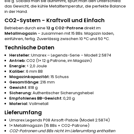
818 g. Sobald man sie aufnimmt, spürt man den Unterschied:
das Gewicht, die kühle Metalltemperatur, die perfekte Balance
in der Hand.
CO2-System - Kraftvoll und Einfach
Betrieben durch eine
12 g CO2-Patrone
direkt im
Metallmagazin
– zusammen mit 15 BBs. Magazin laden,
einführen, fertig. Zuverlässig zwischen 10 °C und 50 °C.
Technische Daten
Hersteller:
Umarex – Legends-Serie – Modell 2.5874
Antrieb:
CO2 (1× 12 g Patrone, im Magazin)
Energie:
< 2,0 Joule
Kaliber:
6 mm BB
Magazinkapazität:
15 Schuss
Gesamtlänge:
216 mm
Gewicht:
818 g
Sicherung:
Authentischer Sicherungshebel
Empfohlenes BB-Gewicht:
0,20 g
Material:
Vollmetall
Lieferumfang
Umarex Legends P08 Airsoft-Pistole (Modell 2.5874)
1× Metallmagazin (15 BBs + CO2-Patrone)
CO2-Patronen und BBs nicht im Lieferumfang enthalten