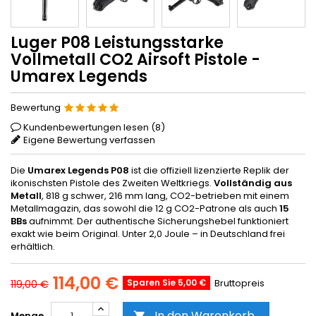
Luger P08 Leistungsstarke
Vollmetall CO2 Airsoft Pistole -
Umarex Legends
Bewertung
Kundenbewertungen lesen (
8
)
Eigene Bewertung verfassen
Die
Umarex Legends P08
ist die offiziell lizenzierte Replik der
ikonischsten Pistole des Zweiten Weltkriegs.
Vollständig aus
Metall
, 818 g schwer, 216 mm lang, CO2-betrieben mit einem
Metallmagazin, das sowohl die 12 g CO2-Patrone als auch
15
BBs
aufnimmt. Der authentische Sicherungshebel funktioniert
exakt wie beim Original. Unter 2,0 Joule – in Deutschland frei
erhältlich.
114,00 €
Sparen Sie 5,00 €
Bruttopreis
119,00 €
In den Warenkorb
Menge
