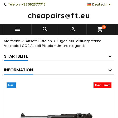

Telefon:
+37062377715
Deutsch
0



Startseite
Airsoft-Pistolen
Luger P08 Leistungsstarke
Vollmetall CO2 Airsoft Pistole - Umarex Legends
STARTSEITE
INFORMATION
Neu
Reduziert