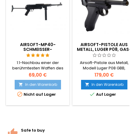
AIRSOFT-MP40-
AIRSOFT-PISTOLE AUS
SCHMEISSER-
METALL, LUGER P08, GAS-
FEDERANTRIEB-
BLOWBACK
MASCHINENPISTOLE
1:1-Nachbau einer der
Airsoft-Pistole aus Metall,
berühmtesten Waffen des
Modell Luger P08 GBB,
Zweiten Weltkriegs – der
betrieben mit Green Gas. Eine
69,00 €
179,00 €
MP40 Schmeisser. Aus
Nachbildung einer der
Kunststoff gefertigt.
legendärsten Pistolen aller
In den Warenkorb
In den Warenkorb


Zeiten, hergestellt in Taiwan,


Nicht auf Lager
Auf Lager
komplett aus Metall, schwer
und robust.
Safe to buy