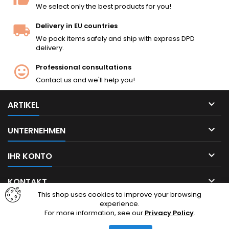
We select only the best products for you!
Delivery in EU countries
We pack items safely and ship with express DPD
delivery.
Professional consultations
Contact us and we'll help you!

ARTIKEL

UNTERNEHMEN

IHR KONTO

KONTAKT
This shop uses cookies to improve your browsing
experience.
Facebook
Instagram
For more information, see our
Privacy Policy
.