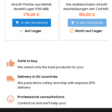
AIRSOFT
Airsoft-Pistole aus Metall,
Die realistischsten Airsoft-
Modell Luger P08 GBB,
Nachbildungen der Colt M1911
betrieben mit Green Gas. Eine
auf dem Markt! Cybergun
179,00 €
150,00 €
Nachbildung einer der
180532.
legendärsten Pistolen aller
In den Warenkorb
In den Warenkorb


Zeiten, hergestellt in Taiwan,


Auf Lager
Nicht auf Lager
komplett aus Metall, schwer
und robust.
Safe to buy
We select only the best products for you!
Delivery in EU countries
We pack items safely and ship with express DPD
delivery.
Professional consultations
Contact us and we'll help you!