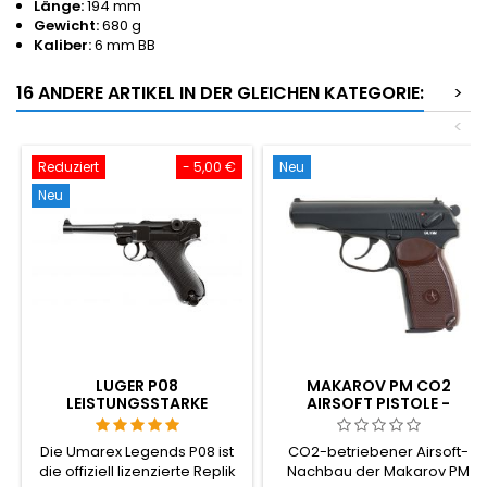
Länge:
194 mm
Gewicht:
680 g
Kaliber:
6 mm BB
16 ANDERE ARTIKEL IN DER GLEICHEN KATEGORIE:
>
<
Reduziert
- 5,00 €
Neu
Neu
LUGER P08
MAKAROV PM CO2
LEISTUNGSSTARKE
AIRSOFT PISTOLE -
VOLLMETALL CO2 AIRSOFT
IKONISCHE SOWJETISCHE
PISTOLE - UMAREX
WAFFE AUS DEM KALTEN
Die Umarex Legends P08 ist
CO2-betriebener Airsoft-
LEGENDS
KRIEG
die offiziell lizenzierte Replik
Nachbau der Makarov PM