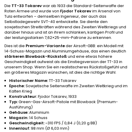
Die
TT-33 Tokarev
war ab 1933 die Standard-Seitenwaffe der
Roten Armee und wurde von
Fjodor Tokarev
im Arsenal von
Tula entworfen – demselben Ingenieur, der auch das
Selbstladegewehr SVT-40 entwickelte. Sie diente den
sowjetischen Streitkräften während des Zweiten Weltkriegs und
darüber hinaus und ist an ihrem schlanken, kantigen Profil und
der leistungsstarken 7,62×25-mm-Patrone zu erkennen.
Dies ist die
Premium-Variante
der Airsoft-GBB: ein Modell mit
14-Schuss-Magazin und Aluminiumgehäuse, das einen deutlich
stärkeren Blowback-Rückstoß
und eine etwas höhere
Geschwindigkeit aufweist als die Einstiegsversion der TT-33 in
unserem Shop. Wenn Sie ein realistischeres Rückstoßgefühl und
ein größeres Magazin wünschen, ist dies die richtige Wahl.
Historischer Name:
TT-33 Tokarev
Epoche:
Sowjetische Seitenwaffe im Zweiten Weltkrieg und im
Kalten Krieg
Konstrukteur:
Fjodor Tokarev, 1933
Typ:
Green-Gas-Airsoft-Pistole mit Blowback (Premium-
Ausführung)
Gehäuse:
Aluminium
Magazin:
14 Schuss
Geschwindigkeit:
~310 FPS / 0,84 J (0,20 g BB)
Innenlauf:
98 mm (Ø 6,03 mm)