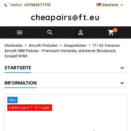

Telefon:
+37062377715
Deutsch
0



Startseite
Airsoft-Pistolen
Gaspistolen
TT-33 Tokarev
Airsoft GBB Pistole - Premium Variante, stärkerer Blowback,
Sowjet WWII
STARTSEITE
INFORMATION
Neu
Lieferung in 7-14 Tagen