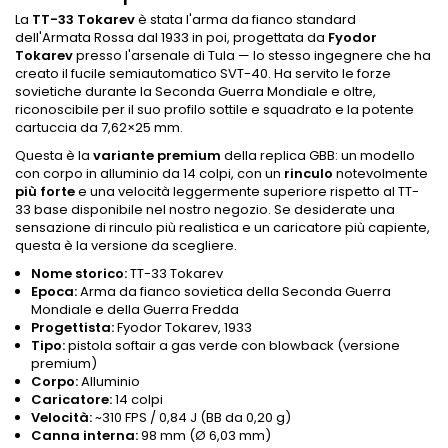
La
TT-33 Tokarev
è stata l'arma da fianco standard
dell'Armata Rossa dal 1933 in poi, progettata da
Fyodor
Tokarev
presso l'arsenale di Tula — lo stesso ingegnere che ha
creato il fucile semiautomatico SVT-40. Ha servito le forze
sovietiche durante la Seconda Guerra Mondiale e oltre,
riconoscibile per il suo profilo sottile e squadrato e la potente
cartuccia da 7,62×25 mm.
Questa è la
variante premium
della replica GBB: un modello
con corpo in alluminio da 14 colpi, con un
rinculo
notevolmente
più forte
e una velocità leggermente superiore rispetto al TT-
33 base disponibile nel nostro negozio. Se desiderate una
sensazione di rinculo più realistica e un caricatore più capiente,
questa è la versione da scegliere.
Nome storico:
TT-33 Tokarev
Epoca:
Arma da fianco sovietica della Seconda Guerra
Mondiale e della Guerra Fredda
Progettista:
Fyodor Tokarev, 1933
Tipo:
pistola softair a gas verde con blowback (versione
premium)
Corpo:
Alluminio
Caricatore:
14 colpi
Velocità:
~310 FPS / 0,84 J (BB da 0,20 g)
Canna interna:
98 mm (Ø 6,03 mm)