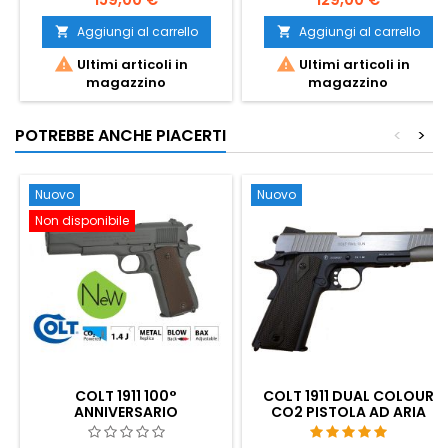
Aggiungi al carrello
Aggiungi al carrello




Ultimi articoli in
Ultimi articoli in
magazzino
magazzino
POTREBBE ANCHE PIACERTI
<
>
Nuovo
Nuovo
Non disponibile
COLT 1911 100°
COLT 1911 DUAL COLOUR
ANNIVERSARIO
CO2 PISTOLA AD ARIA
PARKERIZZATO CO2
COMPRESSA CON BINARIO
AIRSOFT