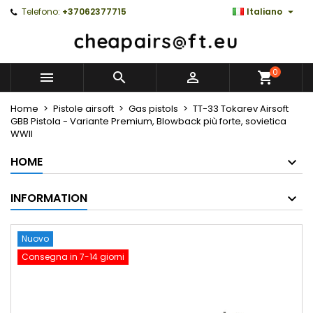

Telefono:
+37062377715
Italiano
0



Home
Pistole airsoft
Gas pistols
TT-33 Tokarev Airsoft
GBB Pistola - Variante Premium, Blowback più forte, sovietica
WWII
HOME
INFORMATION
Nuovo
Consegna in 7-14 giorni