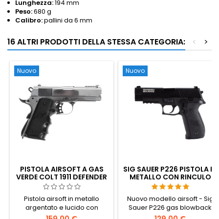
Lunghezza:
194 mm
Peso:
680 g
Calibro:
pallini da 6 mm
16 ALTRI PRODOTTI DELLA STESSA CATEGORIA:
<
>
Nuovo
Nuovo
PISTOLA AIRSOFT A GAS
SIG SAUER P226 PISTOLA IN
VERDE COLT 1911 DEFENDER
METALLO CON RINCULO
LUCIDO
(GBB)
Pistola airsoft in metallo
Nuovo modello airsoft - Sig
argentato e lucido con
Sauer P226 gas blowback
rinculo. Cybergun 180142.
(GBB) con carrello mobile!
159,00 €
129,00 €