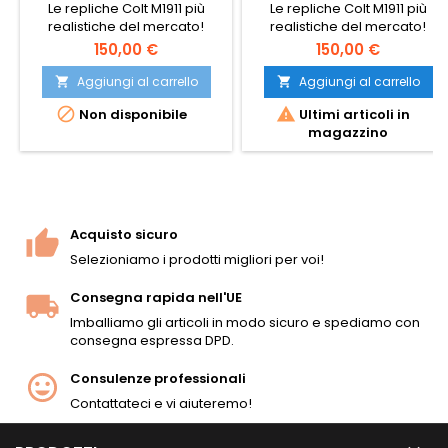
Le repliche Colt M1911 più
Le repliche Colt M1911 più
realistiche del mercato!
realistiche del mercato!
Cybergun 180532.
Cybergun 180531.
150,00 €
150,00 €
Aggiungi al carrello
Aggiungi al carrello




Non disponibile
Ultimi articoli in
magazzino
Acquisto sicuro
Selezioniamo i prodotti migliori per voi!
Consegna rapida nell'UE
Imballiamo gli articoli in modo sicuro e spediamo con
consegna espressa DPD.
Consulenze professionali
Contattateci e vi aiuteremo!