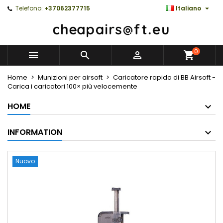

Telefono:
+37062377715
Italiano
0



Home
Munizioni per airsoft
Caricatore rapido di BB Airsoft -
Carica i caricatori 100× più velocemente
HOME
INFORMATION
Nuovo