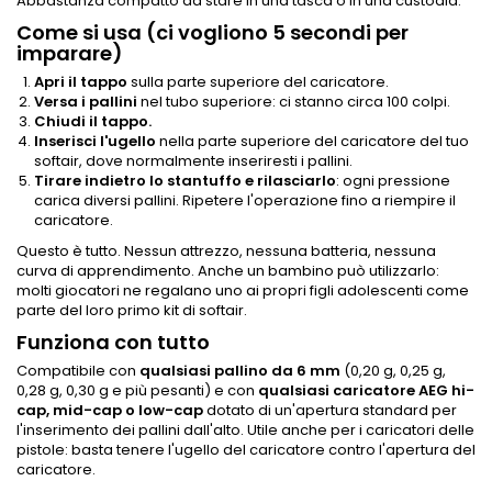
Abbastanza compatto da stare in una tasca o in una custodia.
Come si usa (ci vogliono 5 secondi per
imparare)
Apri il tappo
sulla parte superiore del caricatore.
Versa i pallini
nel tubo superiore: ci stanno circa 100 colpi.
Chiudi il tappo.
Inserisci l'ugello
nella parte superiore del caricatore del tuo
softair, dove normalmente inseriresti i pallini.
Tirare indietro lo stantuffo e rilasciarlo
: ogni pressione
carica diversi pallini. Ripetere l'operazione fino a riempire il
caricatore.
Questo è tutto. Nessun attrezzo, nessuna batteria, nessuna
curva di apprendimento. Anche un bambino può utilizzarlo:
molti giocatori ne regalano uno ai propri figli adolescenti come
parte del loro primo kit di softair.
Funziona con tutto
Compatibile con
qualsiasi pallino da 6 mm
(0,20 g, 0,25 g,
0,28 g, 0,30 g e più pesanti) e con
qualsiasi caricatore AEG hi-
cap, mid-cap o low-cap
dotato di un'apertura standard per
l'inserimento dei pallini dall'alto. Utile anche per i caricatori delle
pistole: basta tenere l'ugello del caricatore contro l'apertura del
caricatore.