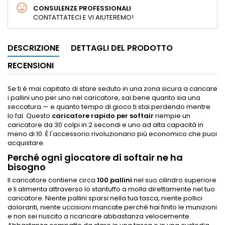
CONSULENZE PROFESSIONALI
CONTATTATECI E VI AIUTEREMO!
DESCRIZIONE
DETTAGLI DEL PRODOTTO
RECENSIONI
Se ti è mai capitato di stare seduto in una zona sicura a caricare
i pallini uno per uno nel caricatore, sai bene quanto sia una
seccatura — e quanto tempo di gioco ti stai perdendo mentre
lo fai. Questo
caricatore rapido per softair
riempie un
caricatore da 30 colpi in 2 secondi e uno ad alta capacità in
meno di 10. È l'accessorio rivoluzionario più economico che puoi
acquistare.
Perché ogni giocatore di softair ne ha
bisogno
Il caricatore contiene circa
100 pallini
nel suo cilindro superiore
e li alimenta attraverso lo stantuffo a molla direttamente nel tuo
caricatore. Niente pallini sparsi nella tua tasca, niente pollici
doloranti, niente uccisioni mancate perché hai finito le munizioni
e non sei riuscito a ricaricare abbastanza velocemente.