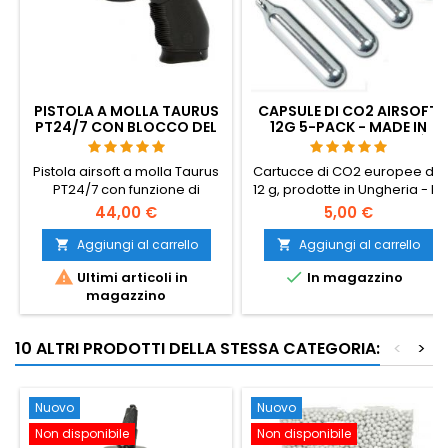
PISTOLA A MOLLA TAURUS
CAPSULE DI CO2 AIRSOFT
PT24/7 CON BLOCCO DEL
12G 5-PACK - MADE IN
CARRELLO
HUNGARY, EU, QUALITÀ
PREMIUM
Pistola airsoft a molla Taurus
Cartucce di CO2 europee da
PT24/7 con funzione di
12 g, prodotte in Ungheria - le
bloccaggio del carrello.
migliori sul mercato airsoft.
44,00 €
5,00 €
Più colpi per cartuccia
rispetto alle economiche
Aggiungi al carrello
Aggiungi al carrello


importazioni cinesi,


Ultimi articoli in
In magazzino
pressione costante, nessuna
magazzino
perdita. Confezione da 5,
adatta a qualsiasi pistola e
fucile airsoft a CO2.
10 ALTRI PRODOTTI DELLA STESSA CATEGORIA:
<
>
Nuovo
Nuovo
Non disponibile
Non disponibile