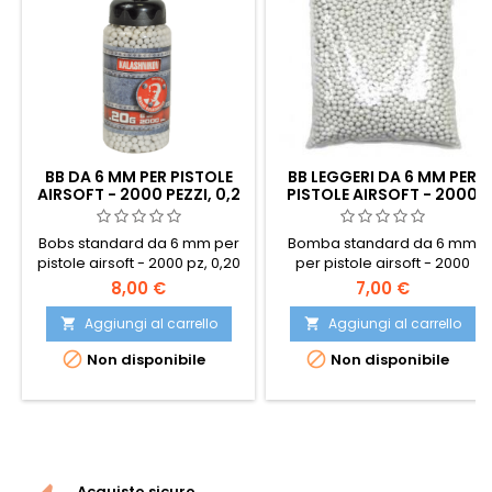
BB DA 6 MM PER PISTOLE
BB LEGGERI DA 6 MM PER
AIRSOFT - 2000 PEZZI, 0,2
PISTOLE AIRSOFT - 2000
G IN FLACONE A
PEZZI, 0,12 G, ALTA
CARICAMENTO RAPIDO
QUALITÀ
Bobs standard da 6 mm per
Bomba standard da 6 mm
pistole airsoft - 2000 pz, 0,20
per pistole airsoft - 2000
g, alta qualità. Confezionato
pezzi, 0,12 g, alta qualità.
8,00 €
7,00 €
in una bottiglia che aiuta a
Confezionati in un sacchetto
caricare i BB molto
di plastica. Questi BB sono
Aggiungi al carrello
Aggiungi al carrello


facilmente.
consigliati per repliche di


Non disponibile
Non disponibile
bassa potenza, pistole.
Acquisto sicuro