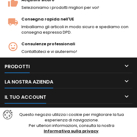
Selezioniamo i prodotti migliori per voi!
Consegna rapida nell'UE
Imballiamo gli articoli in modo sicuro e spediamo con
consegna espressa DPD.
Consulenze professionali
Contattateci e vi aiuteremo!

PRODOTTI

LA NOSTRA AZIENDA

IL TUO ACCOUNT

CONTATTO
Questo negozio utilizza i cookie per migliorare la tua
esperienza di navigazione.
Per ulteriori informazioni, consulta la nostra
Facebook
Instagram
Informativa sulla privacy
.