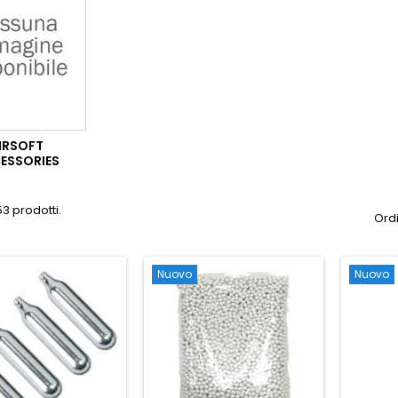
IRSOFT
ESSORIES
53 prodotti.
Ordi
Nuovo
Nuovo