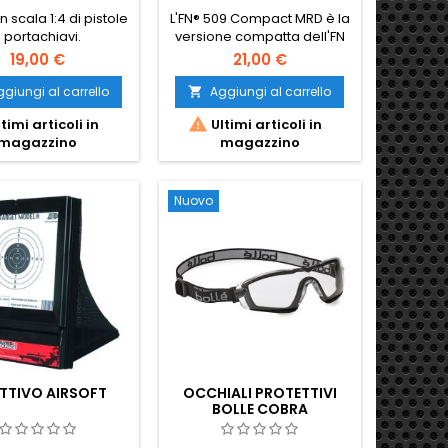
n scala 1:4 di pistole
L'FN® 509 Compact MRD è la
 portachiavi.
versione compatta dell'FN
509. Questo FN 509 con
19,00 €
21,00 €
alimentazione a molla è
dotato di marcatura FN
giungi al carrello
Aggiungi al carrello

Herstal con licenza

timi articoli in
Ultimi articoli in
completa!
magazzino
magazzino
Nuovo
ETTIVO AIRSOFT
OCCHIALI PROTETTIVI
BOLLE COBRA