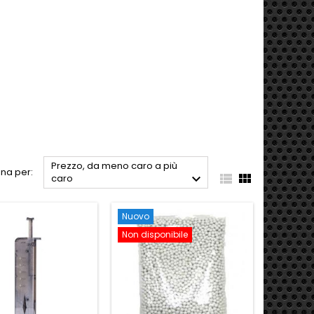
Prezzo, da meno caro a più
na per:



caro
Nuovo
Non disponibile