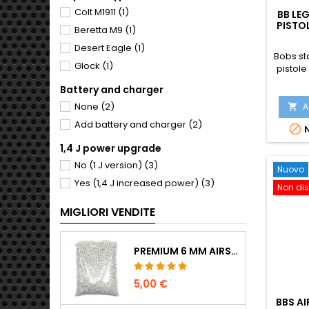
Colt M1911
(1)
BB LE
PISTO
Beretta M9
(1)
PEZZI,
A CAR
Desert Eagle
(1)
Bobs st
Glock
(1)
pistole
0,1
Battery and charger
Confezio
che ai
None
(2)
A

molto f
Add battery and charger
(2)

N
son
replic
1,4 J power upgrade
No (1 J version)
(3)
Nuovo
Yes (1,4 J increased power)
(3)
Non dis
MIGLIORI VENDITE
PREMIUM 6 MM AIRSOFT BBS 0,20 G - 1000 COLPI, NO-JAM, TIRO DRITTO
5,00 €
BBS A