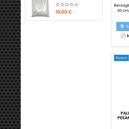
Bersagli
30 cm
10,00 €
A


N
Nuovo
PAL
PESAN
FUCI
1000 C