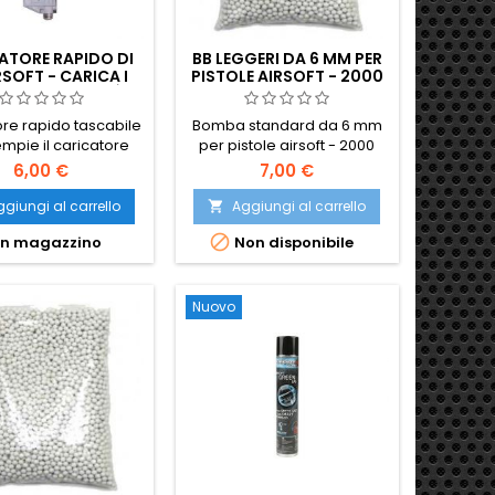
ATORE RAPIDO DI
BB LEGGERI DA 6 MM PER
RSOFT - CARICA I
PISTOLE AIRSOFT - 2000
CATORI 100× PIÙ
PEZZI, 0,12 G, ALTA
ELOCEMENTE
QUALITÀ
ore rapido tascabile
Bomba standard da 6 mm
empie il caricatore
per pistole airsoft - 2000
in pochi secondi: non
pezzi, 0,12 g, alta qualità.
6,00 €
7,00 €
ecessario spingere i
Confezionati in un
 per uno. Contiene
sacchetto di plastica. Questi
giungi al carrello
Aggiungi al carrello

olpi, funziona con
BB sono consigliati per

In magazzino
Non disponibile
si BB da 6 mm e con
repliche di bassa potenza,
si AEG hi-cap o mid-
pistole.
cap.
Nuovo