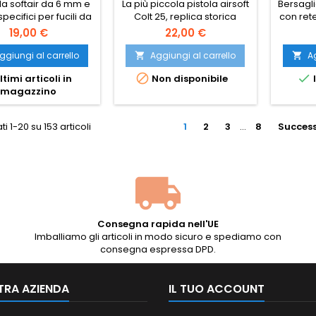
 da softair da 6 mm e
La più piccola pistola airsoft
Bersagli
PRECISIONE, BLS
specifici per fucili da
Colt 25, replica storica
con ret
TAIWAN
ino, confezione da
ufficiale
19,00 €
22,00 €
pezzi. Prodotti da
Arms (BLS Taiwan): i
ggiungi al carrello
Aggiungi al carrello
Ag


ni da cecchino più


ltimi articoli in
Non disponibile
i sul mercato, con
magazzino
lleranza di diametro
±0,005 mm e una
erficie a doppia
ti 1-20 su 153 articoli
1
2
3
…
8
Success
ura per garantire la
ima precisione a
a massima. Per fucili
cchino con molla...
Consegna rapida nell'UE
Imballiamo gli articoli in modo sicuro e spediamo con
consegna espressa DPD.
TRA AZIENDA
IL TUO ACCOUNT