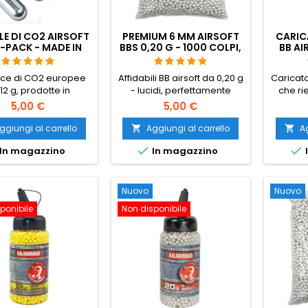
E DI CO2 AIRSOFT
PREMIUM 6 MM AIRSOFT
CARIC
5-PACK - MADE IN
BBS 0,20 G - 1000 COLPI,
BB AI
RY, EU, QUALITÀ
NO-JAM, TIRO DRITTO
CARI
PREMIUM
V
ce di CO2 europee
Affidabili BB airsoft da 0,20 g
Caricat
12 g, prodotte in
- lucidi, perfettamente
che ri
ia - le migliori sul
rotondi, alimentazione
airsoft 
5,00 €
5,00 €
o airsoft. Più colpi
affidabile attraverso
è più n
tuccia rispetto alle
qualsiasi hop-up. 1000 colpi
BB uno
ggiungi al carrello
Aggiungi al carrello
Ag


iche importazioni
per hi-cap, granate a gas e
~100 c


In magazzino
In magazzino
 pressione costante,
caricatori standard.
qualsia
ssuna perdita.
Garanzia di non
qualsia
ione da 5, adatta a
inceppamento, tiro diretto.
asi pistola e fucile
Nuovo
Nuovo
airsoft a CO2.
ponibile
Non disponibile