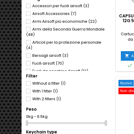
Accessori per fucili airsoft
(3)
Airsoft Accessories
(7)
CAPSUL
12G 
Armi Airsoft più economiche
(22)
HUNGA
Armi della Seconda Guerra Mondiale
Cartuc
(48)
da 
Articoli per la protezione personale
Ungher
(4)
mercat
per car
Bersagli airsoft
(3)
A

econom
Fucili airsoft
(70)

cinesi,
Fucili da cecchino Airsoft
(12)
ne
Filter
Confez
Munizioni per airsoft
(11)
qualsi
Nuovo
Without a filter
(1)
Pistole airsoft
(57)
Non dis
With 1 filter
(1)
Souvenir e regali militari
(6)
With 2 filters
(1)
Peso
0kg - 6.5kg
Keychain type