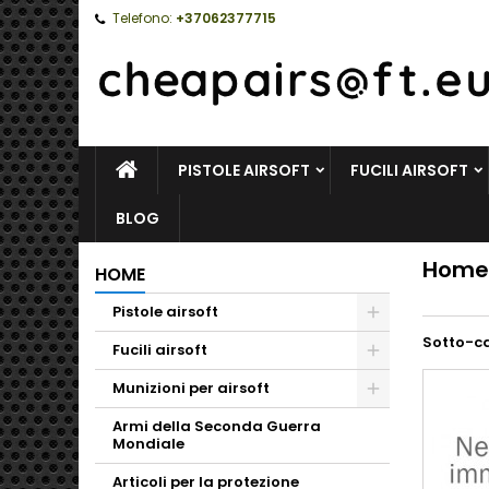
Telefono:
+37062377715
HOME
PISTOLE AIRSOFT
FUCILI AIRSOFT
BLOG
Home
HOME
Pistole airsoft
Toggle
Sotto-c
Fucili airsoft
Toggle
Munizioni per airsoft
Toggle
Armi della Seconda Guerra
Mondiale
Articoli per la protezione