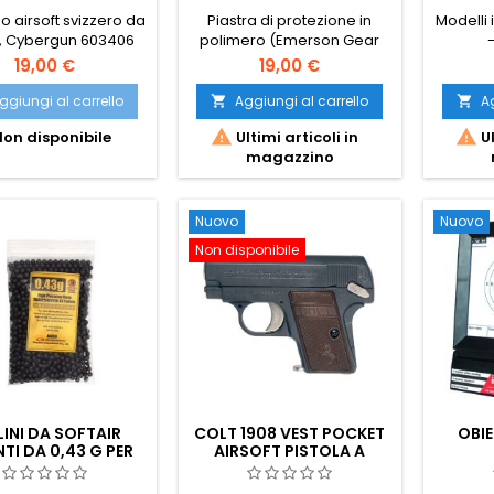
PESO REALISTICO,
o airsoft svizzero da
Piastra di protezione in
Modelli i
INSERTO PER
, Cybergun 603406
polimero (Emerson Gear
-
PORTAPIASTRE
EM7078) — conferisce al tuo
19,00 €
19,00 €
giubbotto tattico
portapiastre il peso, il
ggiungi al carrello
Aggiungi al carrello
Ag


profilo e l'aspetto realistico


on disponibile
Ultimi articoli in
Ul
ideali per il softair. 355 g per
magazzino
piastra, si adatta alle tasche
standard dei giubbotti
portapiastre da 25×30 cm.
Coppia di piastre finte per
Nuovo
Nuovo
parte anteriore e
Non disponibile
posteriore.
LINI DA SOFTAIR
COLT 1908 VEST POCKET
OBI
TI DA 0,43 G PER
AIRSOFT PISTOLA A
LI DA CECCHINO –
MOLLA
OLPI, LUCIDATURA