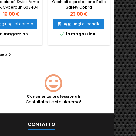
o airsoft Swiss Arms
Occhiali di protezione Bolle
e, Cybergun 603404
Safety Cobra
19,00 €
23,00 €
giungi al carrello
Aggiungi al carrello


In magazzino
In magazzino
ivo

Consulenze professionali
Contattateci e vi aiuteremo!
CONTATTO