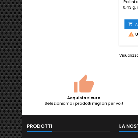
Pallini
DI 
0,43 g, 
cecch
1000 
Specna 
A

palli

U
pesant
una to
di 
sup
Visualizza
lucidat
mass
distanz
da ce
Acquisto sicuro
Selezioniamo i prodotti migliori per voi!
PRODOTTI
LA NOS