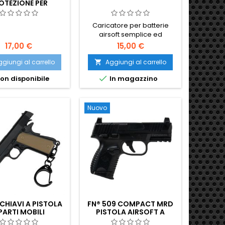
OTEZIONE PER
CCHIALE/PUNTATORE
SO RIBALTABILE
Caricatore per batterie
airsoft semplice ed
economico per batterie
17,00 €
15,00 €
NiMH
giungi al carrello
Aggiungi al carrello


on disponibile
In magazzino
Nuovo
HIAVI A PISTOLA
FN® 509 COMPACT MRD
 PARTI MOBILI
PISTOLA AIRSOFT A
MOLLA IN PLASTICA