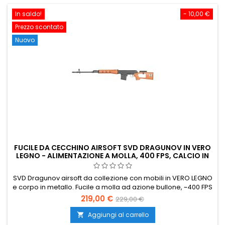
In saldo!
- 10,00 €
Prezzo scontato
Nuovo
FUCILE DA CECCHINO AIRSOFT SVD DRAGUNOV IN VERO
LEGNO - ALIMENTAZIONE A MOLLA, 400 FPS, CALCIO IN
VERO LEGNO
SVD Dragunov airsoft da collezione con mobili in VERO LEGNO
e corpo in metallo. Fucile a molla ad azione bullone, ~400 FPS
/ 1,49 J con 0,20 g, canna interna a canna stretta da 600 mm.
219,00 €
229,00 €
1120 mm di lunghezza totale, 3,6 kg di peso da autentico
tiratore sovietico.
Aggiungi al carrello
