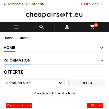

Telefono:
+37062377715
Italiano
0



Home
Offerte
HOME
INFORMATION
OFFERTE

Nome, da A a Z
FILTRO
Visualizzati 1-4 su 4 articoli
Prezzo scontato
- 20,00 €