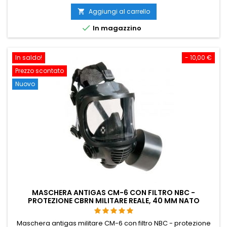
CO2 con caricatore in metallo che contiene sia la cartuccia
12 g CO2 che 15 BB. La leva di sicurezza autentica funziona
Aggiungi al carrello

come nell’originale. Meno di 2,0 joule – legale nella...

In magazzino
In saldo!
- 10,00 €
Prezzo scontato
Nuovo
MASCHERA ANTIGAS CM-6 CON FILTRO NBC -
PROTEZIONE CBRN MILITARE REALE, 40 MM NATO
Maschera antigas militare CM-6 con filtro NBC - protezione