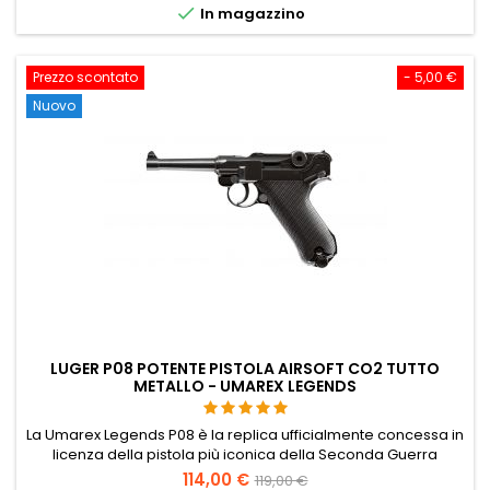

In magazzino
Prezzo scontato
- 5,00 €
Nuovo
LUGER P08 POTENTE PISTOLA AIRSOFT CO2 TUTTO
METALLO - UMAREX LEGENDS
La Umarex Legends P08 è la replica ufficialmente concessa in
licenza della pistola più iconica della Seconda Guerra
Mondiale. Interamente in metallo, 818 g, 216 mm, alimentata a
114,00 €
119,00 €