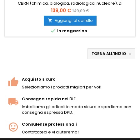
CBRN (chimica, biologica, radiologica, nucleare). Di
fabbricazione europea, porta filtro NATO (STANAG 4155) da
139,00 €
149,00 €
40 mm, visiera panoramica in policarbonato, diaframma
parlante, capacità di doppio filtro. Ideale per la protezione
Aggiungi al carrello

del viso in airsoft e skirmish o come equipaggiamento di

In magazzino
sopravvivenza...
TORNA ALL'INIZIO

Acquisto sicuro
Selezioniamo i prodotti migliori per voi!
Consegna rapida nell'UE
Imballiamo gli articoli in modo sicuro e spediamo con
consegna espressa DPD.
Consulenze professionali
Contattateci e vi aiuteremo!