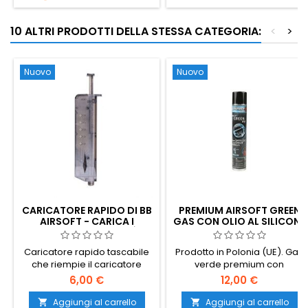
AEG hi-cap o mid-cap.
10 ALTRI PRODOTTI DELLA STESSA CATEGORIA:
<
>
Nuovo
Nuovo
CARICATORE RAPIDO DI BB
PREMIUM AIRSOFT GREEN
AIRSOFT - CARICA I
GAS CON OLIO AL SILICONE
CARICATORI 100× PIÙ
- 1 LITRO, PRODOTTO IN UE
VELOCEMENTE
Caricatore rapido tascabile
Prodotto in Polonia (UE). Gas
che riempie il caricatore
verde premium con
airsoft in pochi secondi: non è
un'elevata dose di olio di
6,00 €
12,00 €
più necessario spingere i BB
silicone: lubrifica e preserva
uno per uno. Contiene ~100
le valvole e le guarnizioni a
Aggiungi al carrello
Aggiungi al carrello

