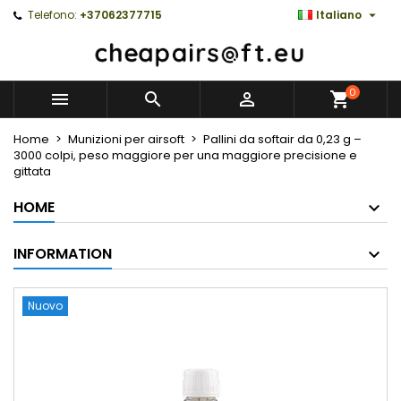

Telefono:
+37062377715
Italiano
0



Home
Munizioni per airsoft
Pallini da softair da 0,23 g –
3000 colpi, peso maggiore per una maggiore precisione e
gittata
HOME
INFORMATION
Nuovo