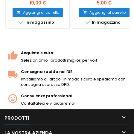
sacchetto. Il peso standard
alimentazione affidabile
10,00 €
5,00 €
universale, compatibile con
attraverso qualsiasi hop-up.
quasi tutti i fucili AEG e le armi
1000 colpi per hi-cap,
Aggiungi al carrello
Aggiungi al carrello


a molla. Superficie liscia
granate a gas e caricatori


In magazzino
In magazzino
senza cuciture, diametro
standard. Garanzia di non
uniforme 5,95mm,
inceppamento, tiro diretto.
alimentazione affidabile.
Acquisto sicuro
Selezioniamo i prodotti migliori per voi!
Consegna rapida nell'UE
Imballiamo gli articoli in modo sicuro e spediamo con
consegna espressa DPD.
Consulenze professionali
Contattateci e vi aiuteremo!

PRODOTTI

LA NOSTRA AZIENDA