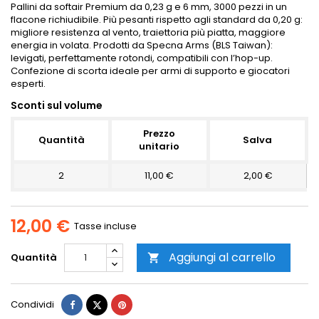
Pallini da softair Premium da 0,23 g e 6 mm, 3000 pezzi in un
flacone richiudibile. Più pesanti rispetto agli standard da 0,20 g:
migliore resistenza al vento, traiettoria più piatta, maggiore
energia in volata. Prodotti da Specna Arms (BLS Taiwan):
levigati, perfettamente rotondi, compatibili con l’hop-up.
Confezione di scorta ideale per armi di supporto e giocatori
esperti.
Sconti sul volume
Prezzo
Quantità
Salva
unitario
2
11,00 €
2,00 €
12,00 €
Tasse incluse
Aggiungi al carrello
Quantità

Condividi
Twitta
Pinterest
Condividi