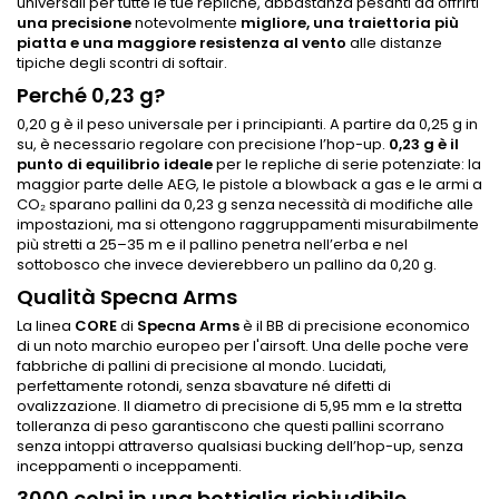
universali per tutte le tue repliche, abbastanza pesanti da offrirti
una precisione
notevolmente
migliore, una traiettoria più
piatta e una maggiore resistenza al vento
alle distanze
tipiche degli scontri di softair.
Perché 0,23 g?
0,20 g è il peso universale per i principianti. A partire da 0,25 g in
su, è necessario regolare con precisione l’hop-up.
0,23 g è il
punto di equilibrio ideale
per le repliche di serie potenziate: la
maggior parte delle AEG, le pistole a blowback a gas e le armi a
CO₂ sparano pallini da 0,23 g senza necessità di modifiche alle
impostazioni, ma si ottengono raggruppamenti misurabilmente
più stretti a 25–35 m e il pallino penetra nell’erba e nel
sottobosco che invece devierebbero un pallino da 0,20 g.
Qualità Specna Arms
La linea
CORE
di
Specna Arms
è il BB di precisione economico
di un noto marchio europeo per l'airsoft. Una delle poche vere
fabbriche di pallini di precisione al mondo. Lucidati,
perfettamente rotondi, senza sbavature né difetti di
ovalizzazione. Il diametro di precisione di 5,95 mm e la stretta
tolleranza di peso garantiscono che questi pallini scorrano
senza intoppi attraverso qualsiasi bucking dell’hop-up, senza
inceppamenti o inceppamenti.
3000 colpi in una bottiglia richiudibile