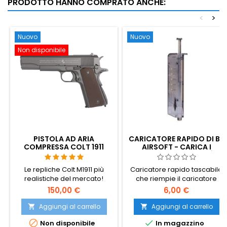
PRODOTTO HANNO COMPRATO ANCHE:
<
>
Nuovo
Nuovo
Non disponibile
PISTOLA AD ARIA
CARICATORE RAPIDO DI BB
COMPRESSA COLT 1911
AIRSOFT - CARICA I
CLASSIC CO2
CARICATORI 100× PIÙ
VELOCEMENTE
Le repliche Colt M1911 più
Caricatore rapido tascabile
realistiche del mercato!
che riempie il caricatore
Cybergun 180512.
airsoft in pochi secondi: non è
150,00 €
6,00 €
più necessario spingere i BB
uno per uno. Contiene ~100
Aggiungi al carrello
Aggiungi al carrello


colpi, funziona con qualsiasi


Non disponibile
In magazzino
BB da 6 mm e con qualsiasi