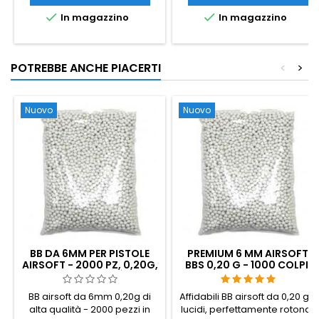
colpi, funziona con qualsiasi
ogni colpo, in modo che il


In magazzino
In magazzino
BB da 6 mm e con qualsiasi
vostro GBB duri più a lungo.
AEG hi-cap o mid-cap.
Pressione forte e stabile per
una maggiore gittata, una
maggiore precisione e un
POTREBBE ANCHE PIACERTI
<
>
rinculo più netto. Bottiglia da 1
L.
Nuovo
Nuovo
BB DA 6MM PER PISTOLE
PREMIUM 6 MM AIRSOFT
AIRSOFT - 2000 PZ, 0,20G,
BBS 0,20 G - 1000 COLPI,
ALTA QUALITÀ
NO-JAM, TIRO DRITTO
BB airsoft da 6mm 0,20g di
Affidabili BB airsoft da 0,20 g -
alta qualità - 2000 pezzi in
lucidi, perfettamente rotondi,