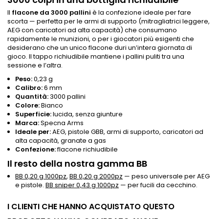
Il
flacone da 3000 pallini
è la confezione ideale per fare
scorta — perfetta per le armi di supporto (mitragliatrici leggere,
AEG con caricatori ad alta capacità) che consumano
rapidamente le munizioni, o per i giocatori più esigenti che
desiderano che un unico flacone duri un’intera giornata di
gioco. Il tappo richiudibile mantiene i pallini puliti tra una
sessione e l’altra.
Peso:
0,23 g
Calibro:
6 mm
Quantità:
3000 pallini
Colore:
Bianco
Superficie:
lucida, senza giunture
Marca:
Specna Arms
Ideale per:
AEG, pistole GBB, armi di supporto, caricatori ad
alta capacità, granate a gas
Confezione:
flacone richiudibile
Il resto della nostra gamma BB
BB 0,20 g 1000pz
,
BB 0,20 g 2000pz
— peso universale per AEG
e pistole.
BB sniper 0,43 g 1000pz
— per fucili da cecchino.
I CLIENTI CHE HANNO ACQUISTATO QUESTO