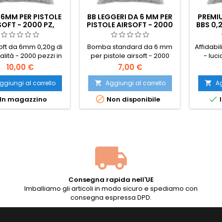
 6MM PER PISTOLE
BB LEGGERI DA 6 MM PER
PREMI
SOFT - 2000 PZ,
PISTOLE AIRSOFT - 2000
BBS 0,2
G, ALTA QUALITÀ
PEZZI, 0,12 G, ALTA
NO-JA
QUALITÀ
soft da 6mm 0,20g di
Bomba standard da 6 mm
Affidabil
alità - 2000 pezzi in
per pistole airsoft - 2000
- luc
to. Il peso standard
pezzi, 0,12 g, alta qualità.
roton
10,00 €
7,00 €
ale, compatibile con
Confezionati in un
affi
utti i fucili AEG e le
sacchetto di plastica. Questi
qualsias
ggiungi al carrello
Aggiungi al carrello
Ag


a molla. Superficie
BB sono consigliati per
per hi-c


In magazzino
Non disponibile
I
ia senza cuciture,
repliche di bassa potenza,
cari
o uniforme 5,95mm,
pistole.
Ga
tazione affidabile.
inceppa
Consegna rapida nell'UE
Imballiamo gli articoli in modo sicuro e spediamo con
consegna espressa DPD.