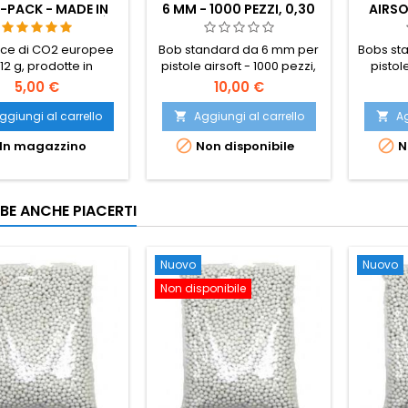
5-PACK - MADE IN
6 MM - 1000 PEZZI, 0,30
AIRSO
RY, EU, QUALITÀ
G, PER UN TIRO PRECISO
0,2 
PREMIUM
CARIC
ce di CO2 europee
Bob standard da 6 mm per
Bobs st
12 g, prodotte in
pistole airsoft - 1000 pezzi,
pistol
ia - le migliori sul
0,30 g, la migliore qualità
0,20
5,00 €
10,00 €
o airsoft. Più colpi
per un tiro preciso. Migliore
Conf
tuccia rispetto alle
qualità rispetto ai BB
bott
ggiungi al carrello
Aggiungi al carrello
Ag


iche importazioni
standard, migliore
car


In magazzino
Non disponibile
N
 pressione costante,
precisione e affidabilità,
ssuna perdita.
non inceppano le canne
ione da 5, adatta a
precise. Confezionato in un
asi pistola e fucile
sacchetto di plastica.
BE ANCHE PIACERTI
airsoft a CO2.
Nuovo
Nuovo
Non disponibile