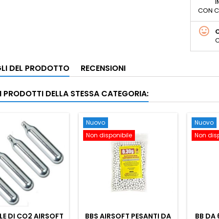
I
CON C
C
LI DEL PRODOTTO
RECENSIONI
RI PRODOTTI DELLA STESSA CATEGORIA:
Nuovo
Nuovo
Non disponibile
Non dis
E DI CO2 AIRSOFT
BBS AIRSOFT PESANTI DA
BB DA 