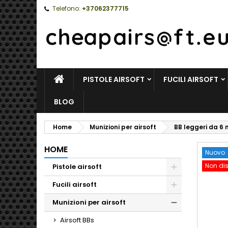
Telefono:
+37062377715
HOME
PISTOLE AIRSOFT
FUCILI AIRSOFT
BLOG
Home
Munizioni per airsoft
BB leggeri da 6 
HOME
Nuovo
Non dis
Pistole airsoft
Toggle
Fucili airsoft
Toggle
Munizioni per airsoft
Toggle
Airsoft BBs