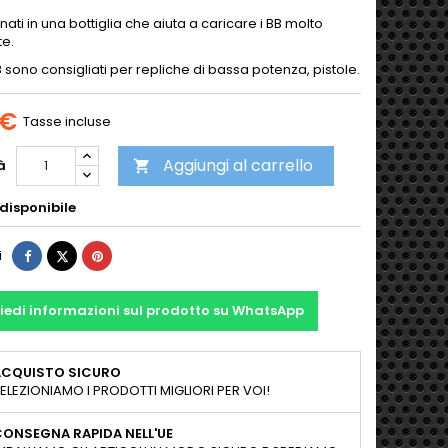
ati in una bottiglia che aiuta a caricare i BB molto
te.
 sono consigliati per repliche di bassa potenza, pistole.
 €
Tasse incluse
Aggiungi al carrello
à

disponibile
Condividi
Twitta
Pinterest
i
iedi informazioni sul prodotto su WhatsApp
ACQUISTO SICURO
ELEZIONIAMO I PRODOTTI MIGLIORI PER VOI!
ONSEGNA RAPIDA NELL'UE