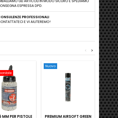
MBALLIAMO GLI ARTICOLI IN MODO SICURO E SPEDIAMO
ONSEGNA ESPRESSA DPD.
CONSULENZE PROFESSIONALI
ONTATTATECI E VI AIUTEREMO!
<
>
Nuovo
Nuovo
ponibile
6 MM PER PISTOLE
PREMIUM AIRSOFT GREEN
CARICA