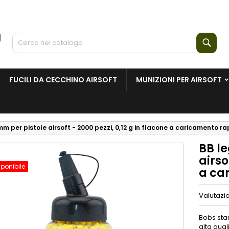
Cerc
FUCILI DA CECCHINO AIRSOFT
MUNIZIONI PER AIRSOFT
mm per pistole airsoft - 2000 pezzi, 0,12 g in flacone a caricamento ra
BB l
airso
ponibile
a ca
Valutazi
Bobs stan
alta quali