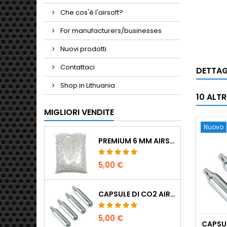
Che cos'è l'airsoft?
For manufacturers/businesses
Nuovi prodotti
Contattaci
DETTAG
Shop in Lithuania
10 ALT
MIGLIORI VENDITE
Nuovo
PREMIUM 6 MM AIRSOFT BBS 0,20 G - 1000 COLPI, NO-JAM, TIRO DRITTO
5,00 €
CAPSULE DI CO2 AIRSOFT 12G 5-PACK - MADE IN HUNGARY, EU, QUALITÀ PREMIUM
5,00 €
CAPSUL