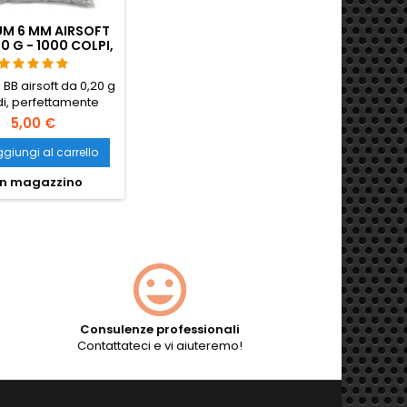
UM 6 MM AIRSOFT
0 G - 1000 COLPI,
M, TIRO DRITTO
i BB airsoft da 0,20 g
idi, perfettamente
di, alimentazione
5,00 €
dabile attraverso
i hop-up. 1000 colpi
giungi al carrello
ap, granate a gas e
n magazzino
catori standard.
ranzia di non
mento, tiro diretto.
Consulenze professionali
Contattateci e vi aiuteremo!