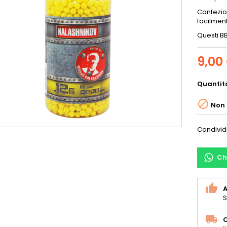
Confezion
facilmen
Questi BB
9,00
Quantit

Non 
Condivid
Ch
S
C