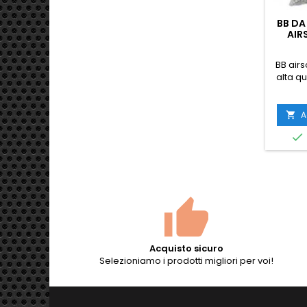
BB DA
AIR
0,20
BB air
alta qu
sacchet
univers
quasi t
A

armi 

lisc
diametr
alimen
Acquisto sicuro
Selezioniamo i prodotti migliori per voi!