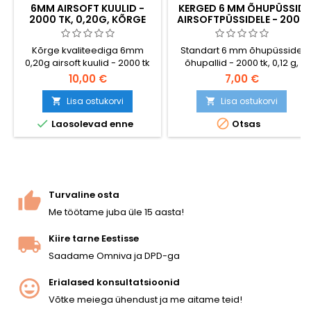
6MM AIRSOFT KUULID -
KERGED 6 MM ÕHUPÜSSID
2000 TK, 0,20G, KÕRGE
AIRSOFTPÜSSIDELE - 2000
KVALITEET
TK, 0,12 G, KÕRGE
KVALITEETNE
Kõrge kvaliteediga 6mm
Standart 6 mm õhupüsside
0,20g airsoft kuulid - 2000 tk
õhupallid - 2000 tk, 0,12 g,
plastikkilekotis. Universaalne
kõrge kvaliteet. Pakendatud
10,00 €
7,00 €
standardkaal, ühilduv
kilekotti. Seid BB-sid
peaaegu kõigi AEG
soovitatakse madala
Lisa ostukorvi
Lisa ostukorvi


vintpüsside ja
võimsusega replikatele,


Laosolevad enne
Otsas
vedrurelvadega. Sile pind,
püstolitele.
ühtlane 5,95mm läbimõõt,
usaldusväärne söötmine.
Turvaline osta
Me töötame juba üle 15 aasta!
Kiire tarne Eestisse
Saadame Omniva ja DPD-ga
Erialased konsultatsioonid
Võtke meiega ühendust ja me aitame teid!