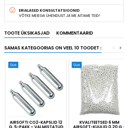
ERIALASED KONSULTATSIOONID
VÕTKE MEIEGA ÜHENDUST JA ME AITAME TEID!
TOOTE ÜKSIKASJAD
KOMMENTAARID
SAMAS KATEGOORIAS ON VEEL 10 TOODET :
<
>
Uus
Uus
AIRSOFTI CO2-KAPSLID 12
KVALITEETSED 6 MM
G, 5-PAKK – VALMISTATUD
AIRSOFT-KUULID 0,20 G –