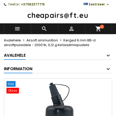

Telefon:
+37062377715
Eesti keel
0



Avalehele
Airsoft ammunition
Kerged 6 mm BB-d
airsoftpüssidele - 2000 tk, 0,12 g kiirlaadimispudelis
AVALEHELE
INFORMATION
Uus
Otsas