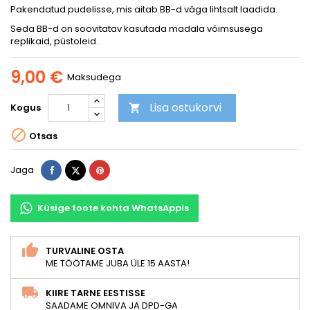
Pakendatud pudelisse, mis aitab BB-d väga lihtsalt laadida.
Seda BB-d on soovitatav kasutada madala võimsusega
replikaid, püstoleid.
9,00 €
Maksudega
Lisa ostukorvi
Kogus


Otsas
Jaga
Tweet
Pinterest
Jaga
Küsige toote kohta WhatsAppis
TURVALINE OSTA
ME TÖÖTAME JUBA ÜLE 15 AASTA!
KIIRE TARNE EESTISSE
SAADAME OMNIVA JA DPD-GA