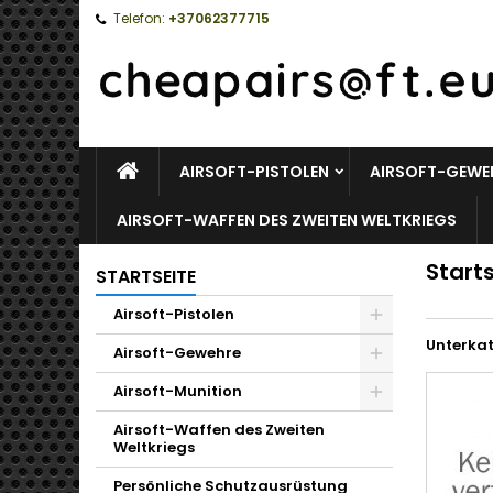
Telefon:
+37062377715
STARTSEITE
AIRSOFT-PISTOLEN
AIRSOFT-GEWE
AIRSOFT-WAFFEN DES ZWEITEN WELTKRIEGS
Start
STARTSEITE
Airsoft-Pistolen
Toggle
Unterka
Airsoft-Gewehre
Toggle
Airsoft-Munition
Toggle
Airsoft-Waffen des Zweiten
Weltkriegs
Persönliche Schutzausrüstung