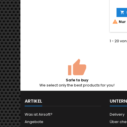
g, 6
Herge
Arms


Nur 
Schar
dem
Durchm
±0,00
1 - 20 von
polie
ä
Treffer
Reichwe
DMR-Mo
Safe to buy
We select only the best products for you!
ARTIKEL
UNTER
Was ist Airsoft?
Delivery
Angebote
Über che