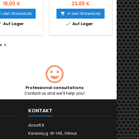
bergun 603404
19,00 €
23,00 €
In den Warenkorb
In den Warenkorb



Auf Lager
Auf Lager
r

Professional consultations
Contact us and we'll help you!
KONTAKT
Airsoft.lt
Kareivių g. 19-145, Vilnius