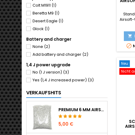
AIRSO
STÜCK
Colt M1911
(1)
SCHNE
Beretta M9
(1)
Stand
Airsoft
Desert Eagle
(1)
0,12
Glock
(1)
Verpac
die 

Battery and charger
erhebli

N
BBs wer
None
(2)
geringe
Add battery and charger
(2)
Pis
Neu
1,4 J power upgrade
Nicht a
No (1 J version)
(3)
Yes (1,4 J increased power)
(3)
VERKAUFSHITS
PREMIUM 6 MM AIRSOFT BBS 0,20 G - 1000 SCHUSS, NICHT KLEMMEND, GERADE SCHIESSEND
SC
5,00 €
AIRS
STÜ