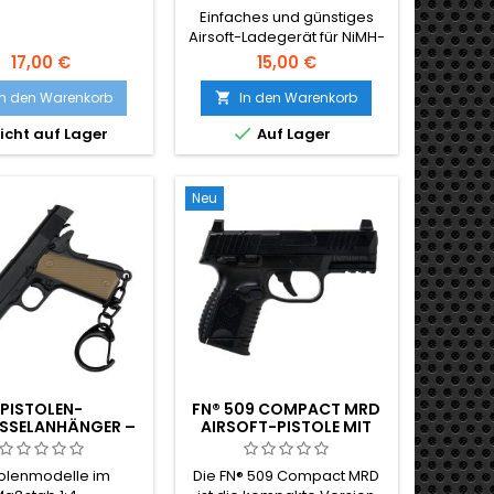
Einfaches und günstiges
Airsoft-Ladegerät für NiMH-
Akkus
17,00 €
15,00 €
In den Warenkorb
In den Warenkorb


icht auf Lager
Auf Lager
Neu
PISTOLEN-
FN® 509 COMPACT MRD
SSELANHÄNGER –
AIRSOFT-PISTOLE MIT
EGLICHE TEILE
KUNSTSTOFFFEDER
tolenmodelle im
Die FN® 509 Compact MRD