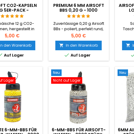
OFT CO2-KAPSELN
PREMIUM 6 MM AIRSOFT
AIRSOF
2G 5ER-PACK -
BBS 0,20 G - 1000
LO
TELLT IN UNGARN,
SCHUSS, NICHT
MA
REMIUM QUALITÄT
KLEMMEND, GERADE
päische 12 g CO2-
Zuverlässige 0,20 g Airsoft
S
SCHIESSEND
nen, hergestellt in
BBs - poliert, perfekt rund,
Tasch
n - die besten auf
zuverlässige Zuführung
Air
5,00 €
5,00 €
irsoft-Markt. Mehr
durch jedes Hop-Up. 1000
Sekund
se pro Patrone als
Schuss für Hi-Caps,
kein ei
In den Warenkorb
In den Warenkorb


 chinesische Importe,
Gasgranaten und
von B


Auf Lager
Auf Lager
anter Druck, keine
Standardmagazine. Keine
Schus
Packung mit 5 Stück,
Verklemmungsgarantie,
jedem 
end für jede CO2-
gerades Schießen.
AEG Hi
-Pistole und -Gewehr.
Neu
Neu
uf Lager
Nicht auf Lager
TE 6-MM-BBS FÜR
6-MM-BBS FÜR AIRSOFT-
6MM AI