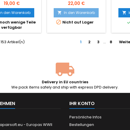
 mm, 1.000 Schuss.
Nachbildung
Cy
19,00 €
22,00 €
stellt von Specna
 (BLS Taiwan): die
In den Warenkorb
In den Warenkorb


schwersten

noch wenige Teile
Nicht auf Lager
fschützen-BBs auf
verfügbar
 Markt, mit einer
essertoleranz von
5 mm und doppelt
 153 Artikel(n)
1
2
3
…
8
Weite
rter Oberfläche für
ußerst präzise
bilder bei maximaler
ite. Für Sniper- und
delle mit getunter
Feder.
Delivery in EU countries
We pack items safely and ship with express DPD delivery.
NEHMEN
IHR KONTO
Persönliche Infos
apairsoft.eu - Europas WWII
Bestellungen