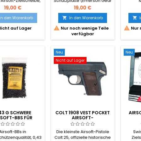
irsoft-Zielscheibe,
Schutzplatte (Emerson Gear
M
bergun 603406
EM7078) – verleiht Ihrer
Sch
19,00 €
19,00 €
taktischen
Plattenträgerweste das
In den Warenkorb
In den Warenkorb


richtige Gewicht, das


icht auf Lager
Nur noch wenige Teile
Nur 
richtige Profil und ein
verfügbar
realistisches Aussehen für
Airsoft. 355 g pro Platte,
passt in Standard-
Plattenträger-Taschen mit
Neu
Neu
den Maßen 25 × 30 cm. Ein
Nicht auf Lager
Paar Attrappenplatten für
vorne und hinten.
43 G SCHWERE
COLT 1908 VEST POCKET
AIRS
RSOFT-BBS FÜR
AIRSOFT-
FSCHÜTZEN – 1000
FEDERDRUCKPISTOLE
SCHUSS,
Airsoft-BBs in
Die kleinste Airsoft-Pistole
Swi
SIONSPOLIERT, BLS
chützenqualität, 0,43
Colt 25, offizielle historische
Ziel
TAIWAN