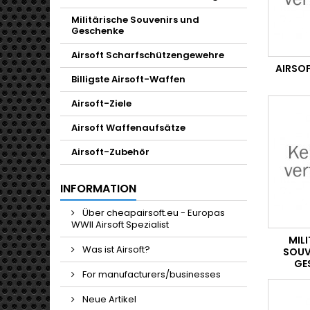
Militärische Souvenirs und
Geschenke
Airsoft Scharfschützengewehre
AIRSO
Billigste Airsoft-Waffen
Airsoft-Ziele
Airsoft Waffenaufsätze
Airsoft-Zubehör
INFORMATION
Über cheapairsoft.eu - Europas
WWII Airsoft Spezialist
MIL
Was ist Airsoft?
SOUV
GE
For manufacturers/businesses
Neue Artikel