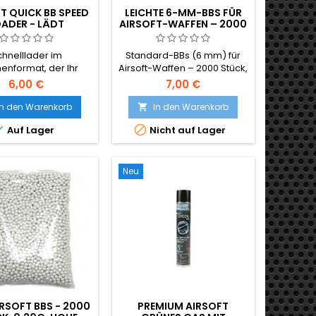
T QUICK BB SPEED
LEICHTE 6-MM-BBS FÜR
ADER - LÄDT
AIRSOFT-WAFFEN – 2000
GAZINE 100×
STÜCK, 0,12 G, HOHE
SCHNELLER
QUALITÄT
chnelllader im
Standard-BBs (6 mm) für
enformat, der Ihr
Airsoft-Waffen – 2000 Stück,
soft-Magazin in
0,12 g, hohe Qualität.
6,00 €
7,00 €
enschnelle füllt -
Verpackt in einem
nzelnes Einschieben
Plastikbeutel. Diese BBs
In den Warenkorb
In den Warenkorb

Bs mehr. Hält ~100
werden für Repliken mit


Auf Lager
Nicht auf Lager
s, funktioniert mit
geringer Leistung sowie für
6 mm BB und jedem
Pistolen empfohlen.
-Cap oder Mid-Cap.
Neu
RSOFT BBS - 2000
PREMIUM AIRSOFT