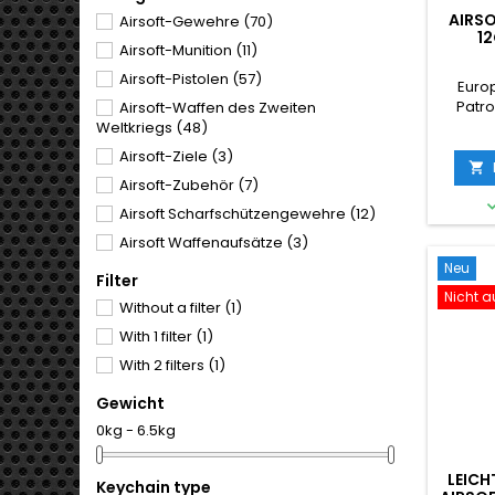
AIRS
Airsoft-Gewehre
(70)
1
Airsoft-Munition
(11)
HERGES
EU, P
Airsoft-Pistolen
(57)
Euro
Patro
Airsoft-Waffen des Zweiten
Ungar
Weltkriegs
(48)
dem A
Airsoft-Ziele
(3)
Schüs

Airsoft-Zubehör
(7)
billige
konst
Airsoft Scharfschützengewehre
(12)
Lecks. 
Airsoft Waffenaufsätze
(3)
pass
Airsoft
Neu
Billigste Airsoft-Waffen
(22)
Filter
Nicht a
Militärische Souvenirs und Geschenke
Without a filter
(1)
(6)
With 1 filter
(1)
Persönliche Schutzausrüstung
(4)
With 2 filters
(1)
Gewicht
0kg - 6.5kg
LEICH
Keychain type