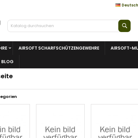
Deutsc
Such
HRE
AIRSOFT SCHARFSCHÜTZENGEWEHRE
AIRSOFT-MU
BLOG
seite
tegorien