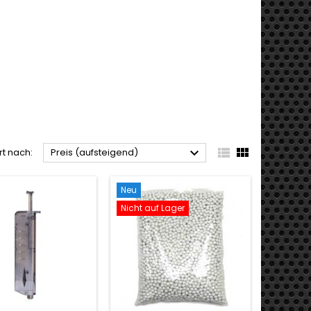



rt nach:
Preis (aufsteigend)
Neu
Nicht auf Lager