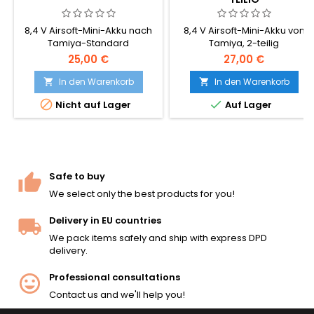
8,4 V Airsoft-Mini-Akku nach
8,4 V Airsoft-Mini-Akku von
Tamiya-Standard
Tamiya, 2-teilig
25,00 €
27,00 €
In den Warenkorb
In den Warenkorb




Nicht auf Lager
Auf Lager
Safe to buy
We select only the best products for you!
Delivery in EU countries
We pack items safely and ship with express DPD
delivery.
Professional consultations
Contact us and we'll help you!