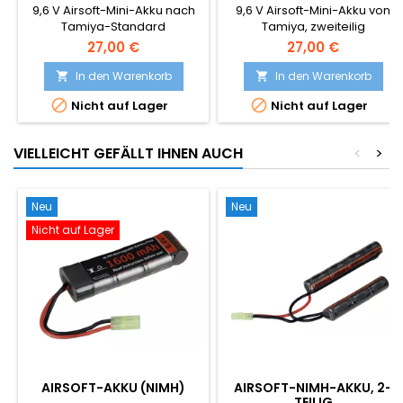
9,6 V Airsoft-Mini-Akku nach
9,6 V Airsoft-Mini-Akku von
Tamiya-Standard
Tamiya, zweiteilig
27,00 €
27,00 €
In den Warenkorb
In den Warenkorb




Nicht auf Lager
Nicht auf Lager
VIELLEICHT GEFÄLLT IHNEN AUCH
<
>
Neu
Neu
Nicht auf Lager
AIRSOFT-AKKU (NIMH)
AIRSOFT-NIMH-AKKU, 2-
TEILIG