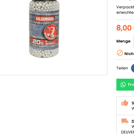
Verpackt 
erleichter
8,00
Menge

Nich
Teilen
Fr
S
W
D
W
DELIVE