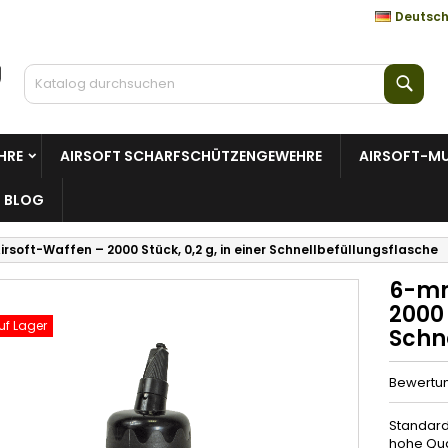
Deutsc
Such
HRE
AIRSOFT SCHARFSCHÜTZENGEWEHRE
AIRSOFT-MU
BLOG
rsoft-Waffen – 2000 Stück, 0,2 g, in einer Schnellbefüllungsflasche
6-mm
2000 
uf Lager
Schn
Bewertu
Standard
hohe Qual