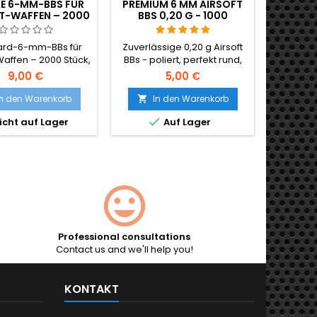
TE 6-MM-BBS FÜR
PREMIUM 6 MM AIRSOFT
T-WAFFEN – 2000
BBS 0,20 G - 1000
 0,12 G, IN EINER
SCHUSS, NICHT
LBEFÜLLUNGSFLASCHE
KLEMMEND, GERADE
ard-6-mm-BBs für
Zuverlässige 0,20 g Airsoft
SCHIESSEND
Waffen – 2000 Stück,
BBs - poliert, perfekt rund,
g, hohe Qualität.
zuverlässige Zuführung
9,00 €
5,00 €
t in einer Flasche,
durch jedes Hop-Up. 1000
as Laden der BBs
Schuss für Hi-Caps,
In den Warenkorb
In den Warenkorb

h erleichtert. Diese
Gasgranaten und

icht auf Lager
Auf Lager
en für Repliken mit
Standardmagazine. Keine
r Leistung sowie für
Verklemmungsgarantie,
olen empfohlen.
gerades Schießen.
Professional consultations
Contact us and we'll help you!
KONTAKT