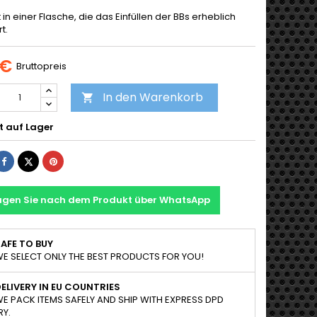
in einer Flasche, die das Einfüllen der BBs erheblich
t.
 €
Bruttopreis
In den Warenkorb

t auf Lager
Teilen
Tweet
Pinterest
agen Sie nach dem Produkt über WhatsApp
AFE TO BUY
E SELECT ONLY THE BEST PRODUCTS FOR YOU!
ELIVERY IN EU COUNTRIES
E PACK ITEMS SAFELY AND SHIP WITH EXPRESS DPD
RY.