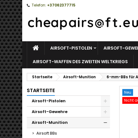
Telefon:
+37062377715
STARTSEITE
AIRSOFT-PISTOLEN
AIRSOFT-GEWE
AIRSOFT-WAFFEN DES ZWEITEN WELTKRIEGS
Startseite
Airsoft-Munition
6-mm-BBs für Ai
STARTSEITE
Neu
Nicht a
Airsoft-Pistolen
Toggle
Airsoft-Gewehre
Toggle
Airsoft-Munition
Toggle
Airsoft BBs