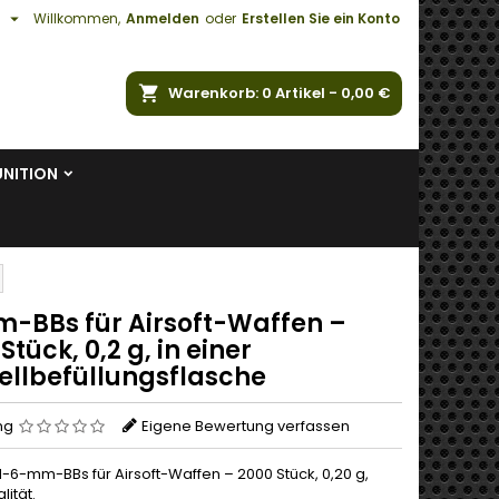

h
Willkommen,
Anmelden
oder
Erstellen Sie ein Konto
e
Warenkorb
0
Artikel -
0,00 €
NITION
-BBs für Airsoft-Waffen –
Stück, 0,2 g, in einer
ellbefüllungsflasche
ng
Eigene Bewertung verfassen
-6-mm-BBs für Airsoft-Waffen – 2000 Stück, 0,20 g,
ität.