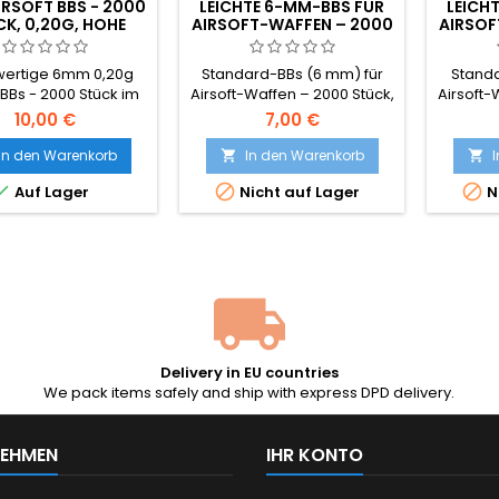
RSOFT BBS - 2000
LEICHTE 6-MM-BBS FÜR
LEICH
K, 0,20G, HOHE
AIRSOFT-WAFFEN – 2000
AIRSOF
QUALITÄT
STÜCK, 0,12 G, HOHE
STÜCK,
QUALITÄT
SCHNEL
ertige 6mm 0,20g
Standard-BBs (6 mm) für
Stand
 BBs - 2000 Stück im
Airsoft-Waffen – 2000 Stück,
Airsoft-
l. Das universelle
0,12 g, hohe Qualität.
0,12 
10,00 €
7,00 €
dard-BB-Gewicht,
Verpackt in einem
Verpack
atibel mit nahezu
Plastikbeutel. Diese BBs
die d
In den Warenkorb
In den Warenkorb


 AEG-Gewehren und
werden für Repliken mit
erheblic



Auf Lager
Nicht auf Lager
N
etriebenen Waffen.
geringer Leistung sowie für
BBs werd
nahtlose Oberfläche,
Pistolen empfohlen.
geringe
hmässiger 5,95mm
Pist
esser, zuverlässige
Zuführung.
Delivery in EU countries
We pack items safely and ship with express DPD delivery.
NEHMEN
IHR KONTO