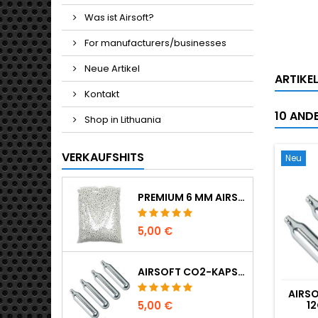
Was ist Airsoft?
For manufacturers/businesses
Neue Artikel
ARTIKE
Kontakt
10 ANDE
Shop in Lithuania
VERKAUFSHITS
Neu
PREMIUM 6 MM AIRSOFT BBS 0,20 G - 1000 SCHUSS, NICHT KLEMMEND, GERADE SCHIESSEND
5,00 €
AIRSOFT CO2-KAPSELN 12G 5ER-PACK - HERGESTELLT IN UNGARN, EU, PREMIUM QUALITÄT
AIRS
12
5,00 €
HERGES