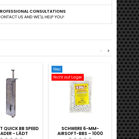
PROFESSIONAL CONSULTATIONS
ONTACT US AND WE'LL HELP YOU!
<
>
Neu
Neu
Nicht auf Lager
T QUICK BB SPEED
SCHWERE 6-MM-
PREMIU
ADER - LÄDT
AIRSOFT-BBS – 1000
BBS 
GAZINE 100×
STÜCK, 0,30 G, FÜR
SC