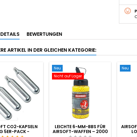
C
LDETAILS
BEWERTUNGEN
RE ARTIKEL IN DER GLEICHEN KATEGORIE:
Neu
Neu
Nicht auf Lager
OFT CO2-KAPSELN
LEICHTE 6-MM-BBS FÜR
AIRSOF
G 5ER-PACK -
AIRSOFT-WAFFEN – 2000
LO
TELLT IN UNGARN,
STÜCK, 0,12 G, IN EINER
MA