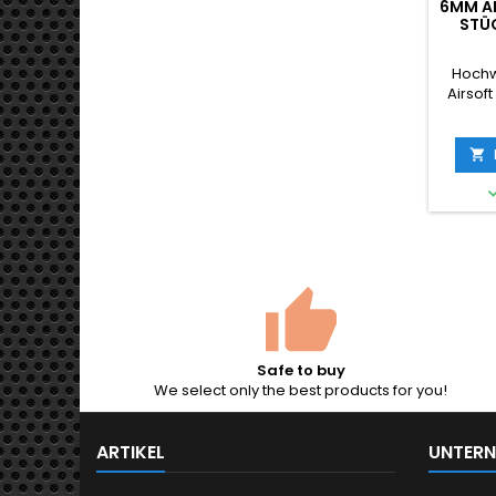
6MM AI
STÜC
Hochw
Airsoft
Beute
Stan
komp

allen
federb
Glatte 
gleic
Durchm
Safe to buy
We select only the best products for you!
ARTIKEL
UNTER