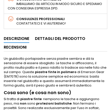
IMBALLIAMO GLI ARTICOLI IN MODO SICURO E SPEDIAMO
CON CONSEGNA ESPRESSA DPD.
CONSULENZE PROFESSIONALI
CONTATTATECI E VI AIUTEREMO!
DESCRIZIONE
DETTAGLI DEL PRODOTTO
RECENSIONI
Un giubbotto portapiastre senza piastre sembra e dà la
sensazione di essere sbagliato. Le tasche si afflosciano, il
profilo risulta piatto e il peso ridotto lo tradisce sia nelle foto che
sul campo. Queste
piastre finte in polimero
di Emerson Gear
(EM7078) sono la soluzione semplice ed economica: basta
inserirle nel giubbotto e questo assumerà immediatamente la
forma giusta, avrà il peso giusto e sembrerà autentico.
Cosa sono (e cosa non sono)
Si tratta di
piastre finte
: riempiono le tasche e aggiungono
peso, ma
non
sono
protezioni balistiche
. Non fermano i
proiettili. Sono realizzate esclusivamente per l’uso in softair,