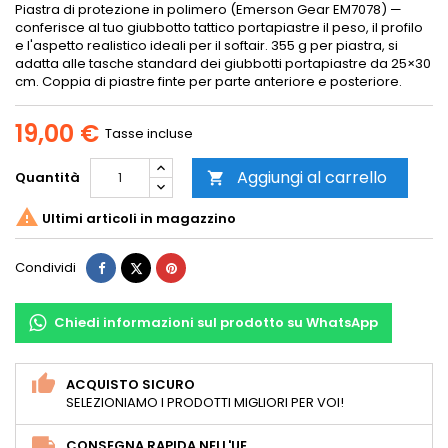
Piastra di protezione in polimero (Emerson Gear EM7078) —
conferisce al tuo giubbotto tattico portapiastre il peso, il profilo
e l'aspetto realistico ideali per il softair. 355 g per piastra, si
adatta alle tasche standard dei giubbotti portapiastre da 25×30
cm. Coppia di piastre finte per parte anteriore e posteriore.
19,00 €
Tasse incluse
Aggiungi al carrello
Quantità


Ultimi articoli in magazzino
Condividi
Twitta
Pinterest
Condividi
Chiedi informazioni sul prodotto su WhatsApp
ACQUISTO SICURO
SELEZIONIAMO I PRODOTTI MIGLIORI PER VOI!
CONSEGNA RAPIDA NELL'UE