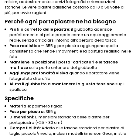
milsim, addestramento, servizi fotografici e rievocazioni
storiche. Le vere piastre balistiche costano da 10 a 50 volte di
più, per ovvie ragioni.
Perché ogni portapiastre ne ha bisogno
Profilo corretto delle piastre
: il giubbotto aderisce
perfettamente al petto proprio come un equipaggiamento
reale, senza arricciarsi intorno all’apertura della tasca
Peso realistico
— 355 g per piastra aggiungono quella
consistenza che rende i movimenti e la postura realistici nelle
foto
Mantiene in posizione i porta-caricatori e le tasche
multiuso
sulla parte anteriore del giubbotto
Aggiunge profondità visiva
quando il portatore viene
fotografato di profilo
Aiuta il giubbotto a mantenere la giusta tensione
sugli
spallacci
Specifiche
Materiale:
polimero rigido
Peso per piastra:
355 g
Dimensioni:
Dimensioni standard delle piastre per
portapiastre (~25 × 30 cm)
Compatibilità:
Adatto alle tasche standard per piastre di
taglia piccola/media, inclusi i modelli Emerson Gear, in stile