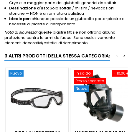
Crye e la maggior parte dei giubbotti generici da softair
Destinazione d'uso:
Solo softair / milsim / rievocazioni
storiche — NON è un'armatura balistica
Ideale per:
chiunque possieda un giubbotto porta-piastre e
necessiti di piastre di riempimento
Nota di sicurezza:
queste piastre fittizie non offrono alcuna
protezione contro le armi da fuoco. Sono esclusivamente
elementi decorativi/estetici di riempimento.
3 ALTRI PRODOTTI DELLA STESSA CATEGORIA:
<
>
Nuovo
In saldo!
- 10,00 €
Prezzo scontato
Nuovo