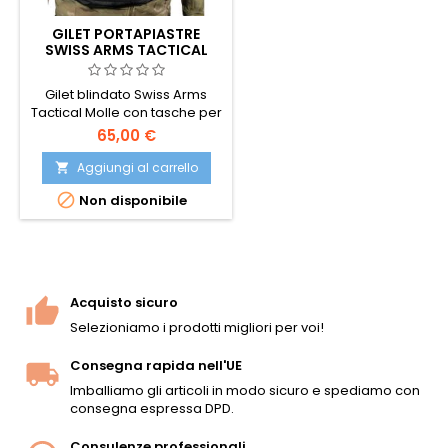
GILET PORTAPIASTRE
SWISS ARMS TACTICAL
MOLLE
Gilet blindato Swiss Arms
Tactical Molle con tasche per
caricatori e attacchi per
65,00 €
accessori del sistema Molle.
Aggiungi al carrello


Non disponibile
Acquisto sicuro
Selezioniamo i prodotti migliori per voi!
Consegna rapida nell'UE
Imballiamo gli articoli in modo sicuro e spediamo con
consegna espressa DPD.
Consulenze professionali