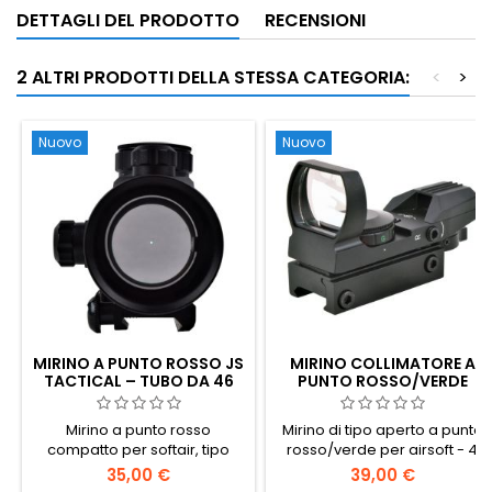
DETTAGLI DEL PRODOTTO
RECENSIONI
2 ALTRI PRODOTTI DELLA STESSA CATEGORIA:
<
>
Nuovo
Nuovo
MIRINO A PUNTO ROSSO JS
MIRINO COLLIMATORE A
TACTICAL – TUBO DA 46
PUNTO ROSSO/VERDE
MM, INGRANDIMENTO 1×,
AIRSOFT DI TIPO APERTO
ATTACCO PICATINNY
Mirino a punto rosso
Mirino di tipo aperto a punto
compatto per softair, tipo
rosso/verde per airsoft - 4
tubolare (JS Tactical JS-
modelli, 2 colori
35,00 €
39,00 €
1X46GRD). Tubo obiettivo da