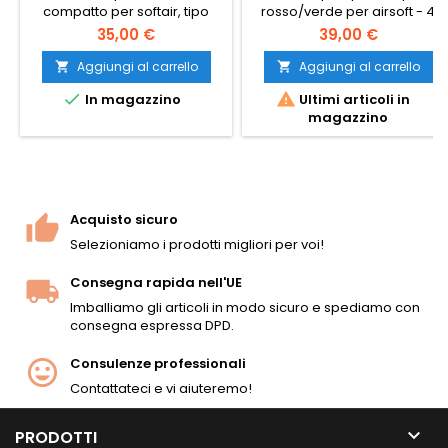
compatto per softair, tipo
rosso/verde per airsoft - 4
tubolare (JS Tactical JS-
modelli, 2 colori
35,00 €
39,00 €
1X46GRD). Tubo obiettivo da
46 mm, ingrandimento 1×,
Aggiungi al carrello
Aggiungi al carrello


diverse impostazioni di


In magazzino
Ultimi articoli in
luminosità, attacco Picatinny
magazzino
integrato. Compatibile con
qualsiasi guida da 20 mm. Il
modo più economico e
affidabile per potenziare un
fucile con mirini meccanici e
garantire un’acquisizione
Acquisto sicuro
rapida del...
Selezioniamo i prodotti migliori per voi!
Consegna rapida nell'UE
Imballiamo gli articoli in modo sicuro e spediamo con
consegna espressa DPD.
Consulenze professionali
Contattateci e vi aiuteremo!

PRODOTTI