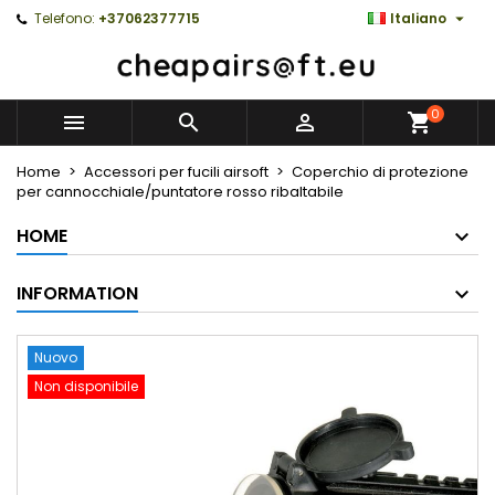

Telefono:
+37062377715
Italiano
0



Home
Accessori per fucili airsoft
Coperchio di protezione
per cannocchiale/puntatore rosso ribaltabile
HOME
INFORMATION
Nuovo
Non disponibile