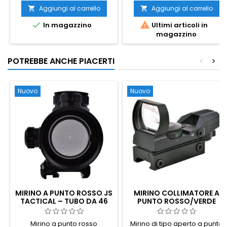
46 mm, ingrandimento 1×,
Aggiungi al carrello
Aggiungi al carrello


diverse impostazioni di


In magazzino
Ultimi articoli in
luminosità, attacco Picatinny
magazzino
integrato. Compatibile con
qualsiasi guida da 20 mm. Il
modo più economico e
POTREBBE ANCHE PIACERTI
<
>
affidabile per potenziare un
fucile con mirini meccanici e
garantire un’acquisizione
rapida del...
Nuovo
Nuovo
MIRINO A PUNTO ROSSO JS
MIRINO COLLIMATORE A
TACTICAL – TUBO DA 46
PUNTO ROSSO/VERDE
MM, INGRANDIMENTO 1×,
AIRSOFT DI TIPO APERTO
ATTACCO PICATINNY
Mirino a punto rosso
Mirino di tipo aperto a punto