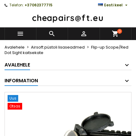

Telefon:
+37062377715
Eesti keel
0



Avalehele
Airsoft püstoli lisaseadmed
Flip-up Scope/Red
Dot Sight kaitsekate
AVALEHELE
INFORMATION
Uus
Otsas