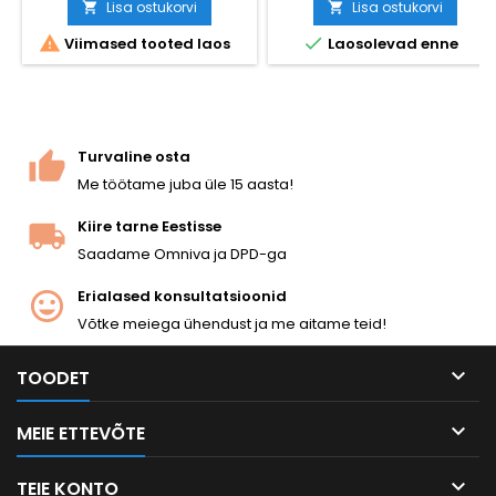
mitu heleduse seadet,
Lisa ostukorvi
Lisa ostukorvi


integreeritud Picatinny-


Viimased tooted laos
Laosolevad enne
kinnitus. Sobib igale 20 mm
raudteele. Odavaim ja
usaldusväärseim viis
täppislaskevõimega vintpüssi
täiustamiseks, et sihtmärki
kiiresti tabada.
Turvaline osta
Me töötame juba üle 15 aasta!
Kiire tarne Eestisse
Saadame Omniva ja DPD-ga
Erialased konsultatsioonid
Võtke meiega ühendust ja me aitame teid!

TOODET

MEIE ETTEVÕTE

TEIE KONTO