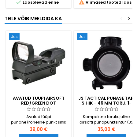


Laosolevad enne
Viimased tooted laos
kinnitus. Sobib igale 20 mm
raudteele. Odavaim ja
usaldusväärseim viis
TEILE VÕIB MEELDIDA KA
<
>
täppislaskevõimega vintpüssi
täiustamiseks, et sihtmärki
kiiresti tabada.
Uus
Uus
AVATUD TÜÜPI AIRSOFT
JS TACTICAL PUNASE TÄPI
RED/GREEN DOT
SIHIK – 46 MM TORU, 1-
COLLIMATOR SIGHT
KORDNE SUURENDUS,
PICATINNY KINNITUS
Avatud tüüpi
Kompaktne torukujuline
punane/roheline punkt sihik
airsofti punapunktsihtur (JS
airsoftile - 4 mustrit, 2 värvi
Tactical JS-1X46GRD). 46 mm
39,00 €
35,00 €
objektiivitoru, 1× suurendus,