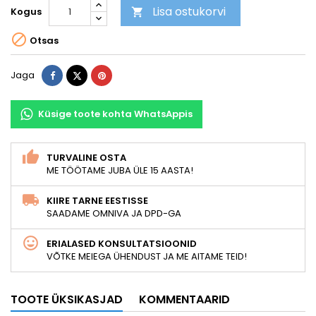
Lisa ostukorvi
Kogus


Otsas
Jaga
Tweet
Pinterest
Jaga
Küsige toote kohta WhatsAppis
TURVALINE OSTA
ME TÖÖTAME JUBA ÜLE 15 AASTA!
KIIRE TARNE EESTISSE
SAADAME OMNIVA JA DPD-GA
ERIALASED KONSULTATSIOONID
VÕTKE MEIEGA ÜHENDUST JA ME AITAME TEID!
TOOTE ÜKSIKASJAD
KOMMENTAARID