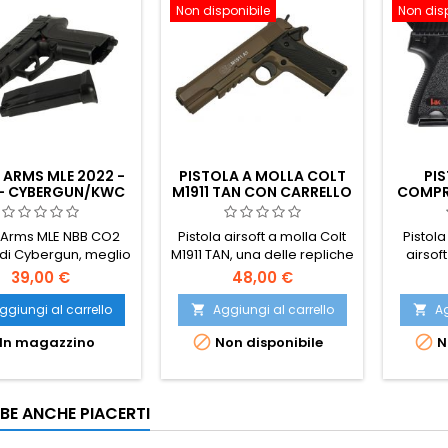
Non disponibile
Non dis
 ARMS MLE 2022 -
PISTOLA A MOLLA COLT
PIS
- CYBERGUN/KWC
M1911 TAN CON CARRELLO
COMPR
IN METALLO
HECK
CON
 Arms MLE NBB CO2
Pistola airsoft a molla Colt
Pistol
 di Cybergun, meglio
M1911 TAN, una delle repliche
airsof
uto in Francia con il
a molla più realistiche -
39,00 €
48,00 €
 di SP 2022 dove
potente, precisa, piacevole
paggia la polizia.
da impugnare e facile da
ggiungi al carrello
Aggiungi al carrello
Ag


usare. Mimetica desertica e


In magazzino
Non disponibile
N
binario per il montaggio di
accessori.
BE ANCHE PIACERTI