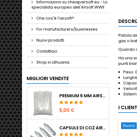
Informazioni su cheapairsoft.eu - Lo
specialista europeo dell'Airsoft WWII
Che cos'è l'airsoft?
DESCRI
For manufacturers/businesses
Pistola a
Nuovi prodotti
gas o bat
Quando il
Contattaci
Ha una si
Shop in Lithuania
punti bia
Peso: 
Lunghe
MIGLIORI VENDITE
Capaci
Veloci
Sistema
PREMIUM 6 MM AIRSOFT BBS 0,20 G - 1000 COLPI, NO-JAM, TIRO DRITTO
I CLIE
5,00 €
Nuovo
CAPSULE DI CO2 AIRSOFT 12G 5-PACK - MADE IN HUNGARY, EU, QUALITÀ PREMIUM