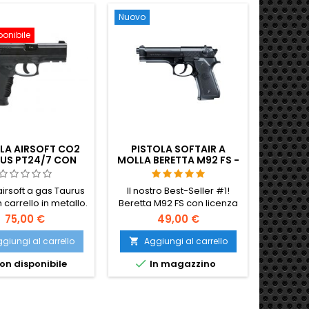
Nuovo
ponibile
LA AIRSOFT CO2
PISTOLA SOFTAIR A
US PT24/7 CON
MOLLA BERETTA M92 FS -
LLO IN METALLO
REPLICA UFFICIALE
UMAREX
airsoft a gas Taurus
Il nostro Best-Seller #1!
 carrello in metallo.
Beretta M92 FS con licenza
za cartucce di CO2.
ufficiale Umarex. Cane
75,00 €
49,00 €
mobile, componenti in
metallo e loghi autentici.
giungi al carrello
Aggiungi al carrello

Perfetta per l'inverno.

on disponibile
In magazzino