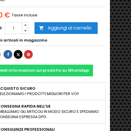
0 €
Tasse incluse
Aggiungi al carrello
à

mi articoli in magazzino
Condividi
Twitta
Pinterest
i
iedi informazioni sul prodotto su WhatsApp
ACQUISTO SICURO
ELEZIONIAMO I PRODOTTI MIGLIORI PER VOI!
ONSEGNA RAPIDA NELL'UE
MBALLIAMO GLI ARTICOLI IN MODO SICURO E SPEDIAMO
ONSEGNA ESPRESSA DPD.
CONSULENZE PROFESSIONALI