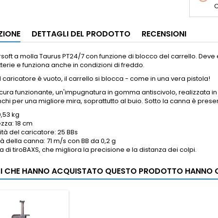
C
ZIONE
DETTAGLI DEL PRODOTTO
RECENSIONI
irsoft a molla Taurus PT24/7 con funzione di blocco del carrello. Dev
terie e funziona anche in condizioni di freddo.
 caricatore è vuoto, il carrello si blocca - come in una vera pistola!
cura funzionante, un'impugnatura in gomma antiscivolo, realizzata in
nchi per una migliore mira, soprattutto al buio. Sotto la canna è prese
0,53 kg
zza: 18 cm
tà del caricatore: 25 BBs
tà della canna: 71 m/s con BB da 0,2 g
 di tiroBAXS, che migliora la precisione e la distanza dei colpi.
NTI CHE HANNO ACQUISTATO QUESTO PRODOTTO HANNO