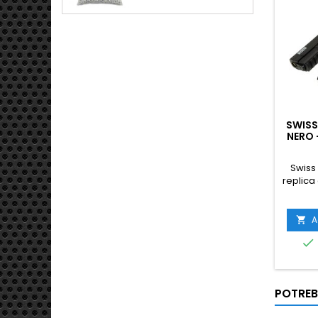
SWISS
NERO 
Swiss
replica
conosci
nome
equi
A


POTREB