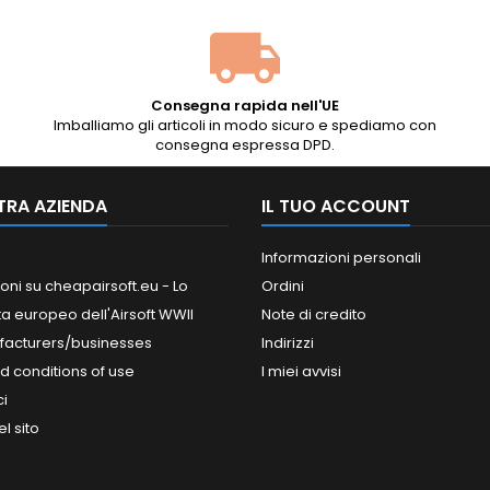
Consegna rapida nell'UE
Imballiamo gli articoli in modo sicuro e spediamo con
consegna espressa DPD.
TRA AZIENDA
IL TUO ACCOUNT
Informazioni personali
oni su cheapairsoft.eu - Lo
Ordini
ta europeo dell'Airsoft WWII
Note di credito
facturers/businesses
Indirizzi
d conditions of use
I miei avvisi
ci
l sito