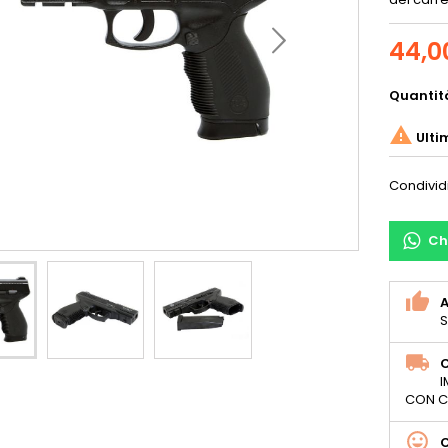
44,0
Quantit

Ulti
Condivid
Ch
S
C
I
CON C