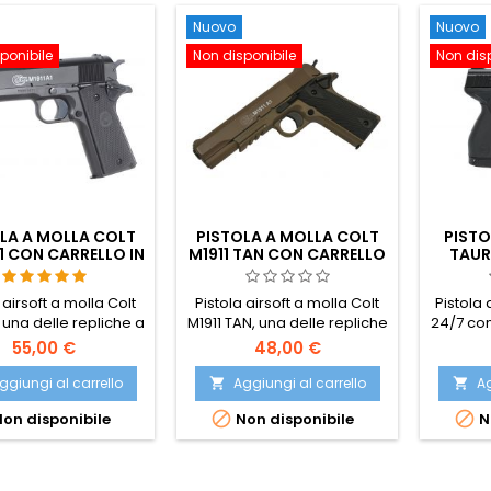
Nuovo
Nuovo
ponibile
Non disponibile
Non dis
LA A MOLLA COLT
PISTOLA A MOLLA COLT
PISTO
A1 CON CARRELLO IN
M1911 TAN CON CARRELLO
TAUR
METALLO
IN METALLO
CARRE
 airsoft a molla Colt
Pistola airsoft a molla Colt
Pistola 
, una delle repliche a
M1911 TAN, una delle repliche
24/7 con
a più realistiche -
a molla più realistiche -
Utiliz
55,00 €
48,00 €
, precisa, piacevole
potente, precisa, piacevole
ugnare e facile da
da impugnare e facile da
ggiungi al carrello
Aggiungi al carrello
Ag


l sistema di tiro BAXS
usare. Mimetica desertica e


on disponibile
Non disponibile
N
re i proiettili in volo,
binario per il montaggio di
liorando così la
accessori.
sione e la gittata.