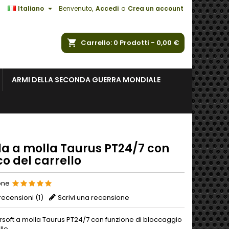

Italiano
Benvenuto,
Accedi
o
Crea un account
a
Carrello
0
Prodotti -
0,00 €
ARMI DELLA SECONDA GUERRA MONDIALE
ola a molla Taurus PT24/7 con
o del carrello
one
recensioni (
1
)
Scrivi una recensione
irsoft a molla Taurus PT24/7 con funzione di bloccaggio
llo.