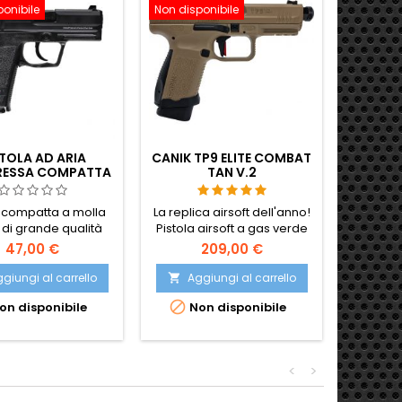
ponibile
Non disponibile
Non disp
TOLA AD ARIA
CANIK TP9 ELITE COMBAT
FN FN
ESSA COMPATTA
TAN V.2
TATTI
LER & KOCH USP
 BLOCCO DEL
a compatta a molla
La replica airsoft dell'anno!
CARRELLO
t di grande qualità
Pistola airsoft a gas verde
CANIK TP9 Elite Combat -
47,00 €
209,00 €
replica ufficiale CANIK in
colore TAN, realizzata su
giungi al carrello
Aggiungi al carrello
Ag


licenza del produttore,


on disponibile
Non disponibile
No
estremamente realistica.
<
>