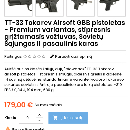
TT-33 Tokarev Airsoft GBB pistoletas
- Premium variantas, stipresnis
grįžtamasis vožtuvas, Sovietų
Sąjungos II pasaulinis karas
Reitingas
Parašyti atsiliepimą
Aukščiausios klasės žaliųjų dujų "blowback" TT-33 Tokarev
airsoft pistoletas - stipresnis smūgis, didesnis greitis ir didesnė
14 šovinių dėtuvė nei standartiniame variante. Fiodoro Tokarevo
sukurtas sovietinis Antrojo pasaulinio karo laikų pistoletas. ~310
FPS / 0,84 J, 194 mm, 680 g.
179,00 €
Su mokesčiais
Į krepšelį
Kiekis


Paskutinė prekė