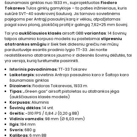
šaunamasis ginklas nuo 1933 m., suprojektuotas
Fiodoro
Tokarevo
Tulos ginklų gamykloje – to paties inžinieriaus, kuris
sukūrė SVT-40 savikrovinį šautuvą. Jis tarnavo sovietinėms
pajėgoms per Antrąjį pasaulinį karą ir vėliau, atpažįstamas
pagal savo ploną, plokščią profilį ir galingą 7,62×25 mm šovinį.
Tai yra
aukščiausios klasės
airsoft GBB
variantas
: 14 šovinių
talpos aliuminio korpuso modelis su pastebimai
stipresniu
atatrankos smūgiu
ir šiek tiek didesniu greičiu nei mūsų
parduotuvėje esantis pradinio lygio TT-33. Jei norite
realistiškesnio atatrankos jausmo ir didesnės šovinių dėžutės, tai
yra versija, kurią turėtumėte pasirinkti.
Istorinis pavadinimas:
TT-33 Tokarev
Laikotarpis:
sovietinis Antrojo pasaulinio karo ir Šaltojo karo
šaunamasis ginklas
Dizaineris:
Fiodoras Tokarevas, 1933 m.
Tipas:
„Green gas“ airsoft pistoletas su atatrankos jėga
(aukščiausios klasės modelis)
Korpusas:
Aliuminis
Šovinių dėklas:
14 vnt.
Greitis:
~310 FPS / 0,84 J (0,20 g BB)
Vidinis vamzdis:
98 mm (Ø 6,03 mm)
Ilgis:
194 mm
Svoris:
680 g
Kalibras:
6 mm BB