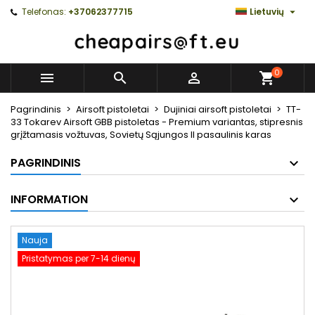

Telefonas:
+37062377715
Lietuvių
0



Pagrindinis
Airsoft pistoletai
Dujiniai airsoft pistoletai
TT-
33 Tokarev Airsoft GBB pistoletas - Premium variantas, stipresnis
grįžtamasis vožtuvas, Sovietų Sąjungos II pasaulinis karas
PAGRINDINIS
INFORMATION
Nauja
Pristatymas per 7-14 dienų