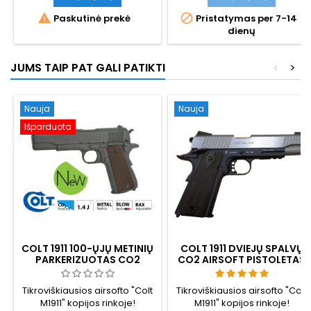
metaliniu užraktu, dvipusis
kopija, pagaminta naudojant


Paskutinė prekė
Pristatymas per 7-14
valdymas, Picatinny bėgelis.
žaliųjų dujų airsoftą. Pusiau ir
dienų
Atbulinė atatranka, 18 vnt.
visiškai automatinis šautuvas,
dėtuvė, ~70 šūvių viena CO2
25 šovinių dėtuvė, ~300 FPS.
kapsule. Didelio rėmo
Pistoletas, kuris įkvėpė Han
JUMS TAIP PAT GALI PATIKTI
<
>
tarnybinis pistoletas, tinkamai
Solo DL-44 "Žvaigždžių
tinkantis didesniems
karuose". 296 mm, 940 g.
delnams.
Nauja
Nauja
Išparduota
COLT 1911 100-ŲJŲ METINIŲ
COLT 1911 DVIEJŲ SPALVŲ
PARKERIZUOTAS CO2
CO2 AIRSOFT PISTOLETAS
AIRSOFT
SU BĖGELIU
Tikroviškiausios airsofto "Colt
Tikroviškiausios airsofto "Colt
M1911" kopijos rinkoje!
M1911" kopijos rinkoje!