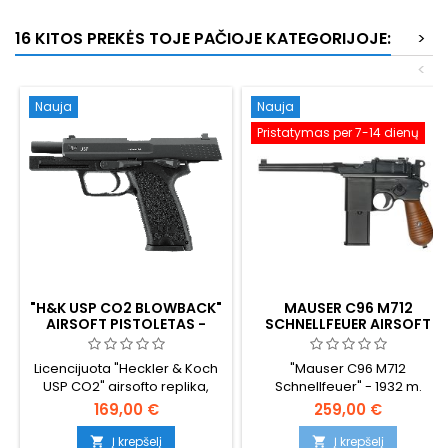
16 KITOS PREKĖS TOJE PAČIOJE KATEGORIJOJE:
>
<
Nauja
Nauja
Pristatymas per 7-14 dienų
"H&K USP CO2 BLOWBACK"
MAUSER C96 M712
AIRSOFT PISTOLETAS -
SCHNELLFEUER AIRSOFT
PILNO DYDŽIO,
GBB PISTOLETAS SU PEČIŲ
LICENCIJUOTAS "UMAREX",
APKABA - VOKIŠKA
Licencijuota "Heckler & Koch
"Mauser C96 M712
TINKA DIDESNĖMS
ŠLUOTOS RANKENA
USP CO2" airsofto replika,
Schnellfeuer" - 1932 m.
RANKOMS
sukurta Umarex/KWA. Pilno
Vokietijos rinktinio šaunamojo
169,00 €
259,00 €
dydžio 205 mm, 1000 g,
ginklo su šluota ir ikoniška
polimerinis rėmas su
nuimama peties atrama -
Į krepšelį
Į krepšelį

