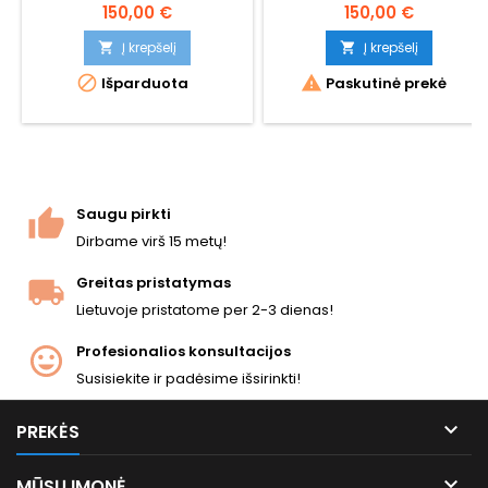
Cybergun 180532.
Cybergun 180531.
150,00 €
150,00 €
Į krepšelį
Į krepšelį




Išparduota
Paskutinė prekė
Saugu pirkti
Dirbame virš 15 metų!
Greitas pristatymas
Lietuvoje pristatome per 2-3 dienas!
Profesionalios konsultacijos
Susisiekite ir padėsime išsirinkti!

PREKĖS

MŪSŲ ĮMONĖ