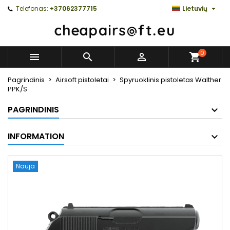

Telefonas:
+37062377715
Lietuvių
0



Pagrindinis
Airsoft pistoletai
Spyruoklinis pistoletas Walther
PPK/S
PAGRINDINIS
INFORMATION
Nauja