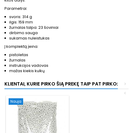
kitos dalys.
Parametrai:
svoris: 314 g
ilgis: 159 mm
žurnalas talpa: 23 šoviniai
dirbimo sauga
sukamas nuleistukas
Į komplektą įeina:
pistoletas
žurnalas
instrukcijos vadovas
mažas kiekis kulkų
KLIENTAI, KURIE PIRKO ŠIĄ PREKĘ TAIP PAT PIRKO:
>
<
Nauja