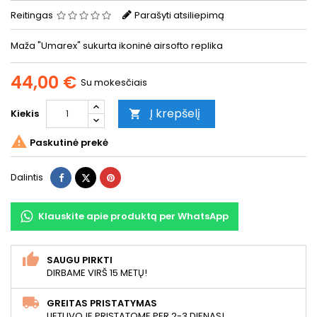
Reitingas
Parašyti atsiliepimą
Maža "Umarex" sukurta ikoninė airsofto replika
44,00 €
Su mokesčiais
Į krepšelį
Kiekis


Paskutinė prekė
Dalintis
Twitter
Pinterest
Dalintis
Klauskite apie produktą per WhatsApp
SAUGU PIRKTI
DIRBAME VIRŠ 15 METŲ!
GREITAS PRISTATYMAS
LIETUVOJE PRISTATOME PER 2-3 DIENAS!