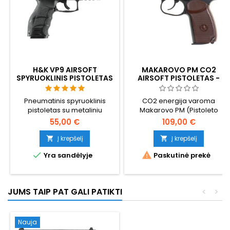
H&K VP9 AIRSOFT
MAKAROVO PM CO2
SPYRUOKLINIS PISTOLETAS
AIRSOFT PISTOLETAS -
– METALINĖ SPYNA,
IKONINIS SOVIETINIS
LIETUVOS KARIUOMENĖS
ŠALTOJO KARO LAIKŲ
Pneumatinis spyruoklinis
CO2 energija varoma
TARNYBINIO PISTOLETO
GINKLAS
pistoletas su metaliniu
Makarovo PM (Pistoleto
PLATFORMA
užraktu, kuris užsifiksuoja
Makarovo) - Nikolajaus
55,00 €
109,00 €
Makarovo kompaktiško
pistoleto, kuris nuo 1951 m.
Į krepšelį
Į krepšelį


buvo standartinis sovietų


Yra sandėlyje
Paskutinė prekė
ginkluotųjų pajėgų, KGB ir
Varšuvos pakto šalių ginklas,
- kopija. Visiškai metalinis
šliuzas ir polimerinis rėmas, 13
JUMS TAIP PAT GALI PATIKTI
<
>
šovinių CO2 dėtuvė, ~360 FPS
/ 1,2 J. 160 mm, 780 g.
Nauja