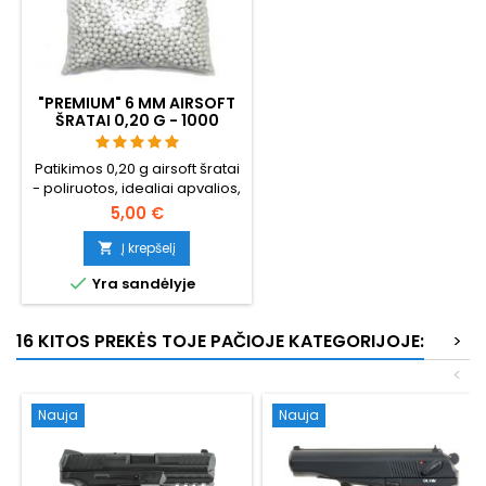
"PREMIUM" 6 MM AIRSOFT
ŠRATAI 0,20 G - 1000
ŠOVINIŲ, BE UŽSTRIGIMO,
ŠAUDYMAS TIESIAI
Patikimos 0,20 g airsoft šratai
- poliruotos, idealiai apvalios,
patikimai paduodamos per
5,00 €
bet kokį šovinį. 1000 šovinių,
tinkamų "hi-caps", dujinėms
Į krepšelį

granatoms ir standartiniams

Yra sandėlyje
dėklams. Neužsikišimo
garantija, tiesus šaudymas.
16 KITOS PREKĖS TOJE PAČIOJE KATEGORIJOJE:
>
<
Nauja
Nauja