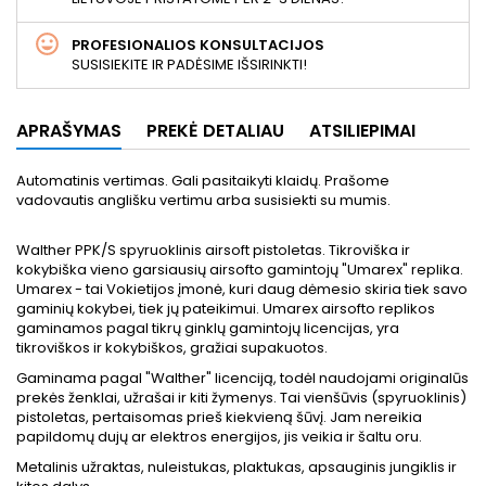
PROFESIONALIOS KONSULTACIJOS
SUSISIEKITE IR PADĖSIME IŠSIRINKTI!
APRAŠYMAS
PREKĖ DETALIAU
ATSILIEPIMAI
Automatinis vertimas. Gali pasitaikyti klaidų. Prašome
vadovautis anglišku vertimu arba susisiekti su mumis.
Walther PPK/S spyruoklinis airsoft pistoletas. Tikroviška ir
kokybiška vieno garsiausių airsofto gamintojų "Umarex" replika.
Umarex - tai Vokietijos įmonė, kuri daug dėmesio skiria tiek savo
gaminių kokybei, tiek jų pateikimui. Umarex airsofto replikos
gaminamos pagal tikrų ginklų gamintojų licencijas, yra
tikroviškos ir kokybiškos, gražiai supakuotos.
Gaminama pagal "Walther" licenciją, todėl naudojami originalūs
prekės ženklai, užrašai ir kiti žymenys. Tai vienšūvis (spyruoklinis)
pistoletas, pertaisomas prieš kiekvieną šūvį. Jam nereikia
papildomų dujų ar elektros energijos, jis veikia ir šaltu oru.
Metalinis užraktas, nuleistukas, plaktukas, apsauginis jungiklis ir