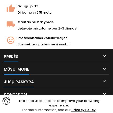
dėtuvė, &lt;1,0 J. 150 mm, 535
Saugu pirkti
g.
Dirbame virš 15 metų!
Greitas pristatymas
Lietuvoje pristatome per 2-3 dienas!
Profesionalios konsultacijos
Susisiekite ir padėsime išsirinkti!

PREKĖS

MŪSŲ ĮMONĖ

JŪSŲ PASKYRA

KONTAKTAI
This shop uses cookies to improve your browsing
experience.
Facebook
Instagram
For more information, see our
Privacy Policy
.