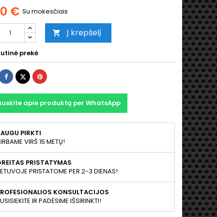
00 €
Su mokesčiais
Į krepšelį

utinė prekė
Dalintis
Twitter
Pinterest
auskite apie produktą per WhatsApp
AUGU PIRKTI
IRBAME VIRŠ 15 METŲ!
GREITAS PRISTATYMAS
IETUVOJE PRISTATOME PER 2-3 DIENAS!
PROFESIONALIOS KONSULTACIJOS
USISIEKITE IR PADĖSIME IŠSIRINKTI!