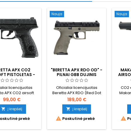
Nauja
Nauja
RETTA APX CO2
"BERETTA APX RDO OD" -
MAK
FT PISTOLETAS -
PILNAI GBB DUJINIS
AIRSO
AIKINĖ TARNYBINĖ
AIRSOFT PISTOLETAS,
IKON
KA, STRIKER TIPO,
LICENCIJUOTAS, SU
ŠALT
aliai licencijuotas
Oficialiai licencijuotas
CO2 
LF-BLOWBACK
OPTIKA
ta APX CO2 airsoft
Beretta APX RDO (Red Dot
Makar
oletas - modernus
Optic ready) OD spalvos.
Makar
99,00 €
189,00 €
 tarnybinis pistoletas
Visiškai dujinis metalinė
Makar
patogia moduline
spyna, įtikinamas
pistole
Į krepšelį
Į krepšelį


ankena. Pusiau
atatrankos smūgis.
buvo s


askutinė prekė
Paskutinė prekė
Pa
nkiamas metalinė
Šiuolaikinis tarnybinis
ginkluo
užtikrinantis vizualų
pistoletas su striker tipo ir
Varš
ąjį ryšį ir taupų dujų
viena patogiausių italų
ginklas