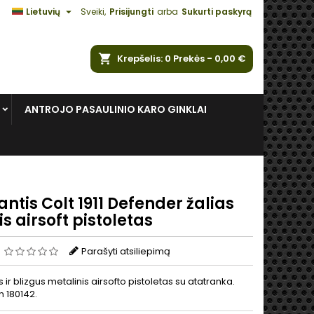

Lietuvių
Sveiki,
Prisijungti
arba
Sukurti paskyrą
ška
Krepšelis
0
Prekės -
0,00 €
ANTROJO PASAULINIO KARO GINKLAI
antis Colt 1911 Defender žalias
is airsoft pistoletas
s
Parašyti atsiliepimą
s ir blizgus metalinis airsofto pistoletas su atatranka.
 180142.