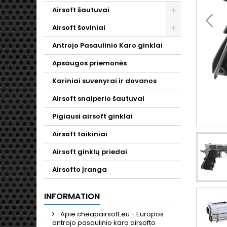
Airsoft šautuvai
Toggle
Airsoft šoviniai
Toggle
Antrojo Pasaulinio Karo ginklai
Apsaugos priemonės
Kariniai suvenyrai ir dovanos
Airsoft snaiperio šautuvai
Pigiausi airsoft ginklai
Airsoft taikiniai
Airsoft ginklų priedai
Airsofto įranga
INFORMATION
Apie cheapairsoft.eu - Europos
antrojo pasaulinio karo airsofto