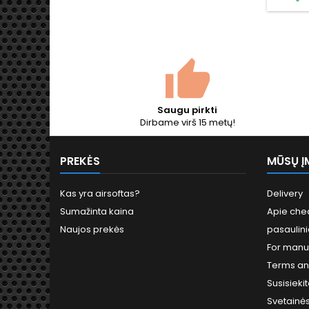
di
toli
Gami
Arms
poliruot
pri
sistema
kiek
Saugu pirkti
Dirbame virš 15 metų!
PREKĖS
MŪSŲ Į
Kas yra airsoftas?
Delivery
Sumažinta kaina
Apie chea
Naujos prekės
pasaulini
For manu
Terms an
Susisieki
Svetainė