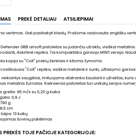
YMAS
PREKĖ DETALIAU
ATSILIEPIMAI
is vertimas. Gali pasitaikyti klaidų. Prašome vadovautis anglišku vert
1 Defender GBB airsoft pistoletas su judančiu užraktu, visiškai metalinis
trodanti, išskirtinė replika. Tai kompaktiška garsiojo M1911 versija. N
ota kopija su "Colt" prekių ženklais ir kitomis žymomis.
ikroviškiausia "Colt" replika, visiškai metalinė ir sunki, užtaisymo garsas 
veikiantys saugikliai, imituojama atatranka šaudant ir užraktas, kuris už
s metalinis žurnalas. Kiekvienas pistoletas turi unikalų serijos numerį
s greitis: 95 m/s su 0,20 g kulka
galia: 0,9 J
 790 g
18,5 cm
talpa: 13 kulkų
uojamas šovinių pakėlimas
OS PREKĖS TOJE PAČIOJE KATEGORIJOJE: