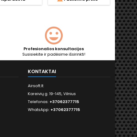
šovinia
AEG "h
ca
Profesionalios konsultacijos
Susisiekite ir padėsime išsirinkti!
KONTAKTAI
Airsoft.lt
Kareivių g. 19-145, Vilnius
Telefonas:
+37062377715
WhatsApp:
+37062377715