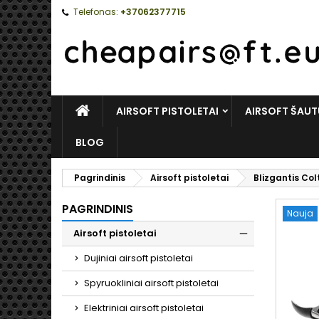
Telefonas:
+37062377715
PAGRINDINIS
AIRSOFT PISTOLETAI
AIRSOFT ŠAUT
BLOG
Pagrindinis
Airsoft pistoletai
Blizgantis Col
PAGRINDINIS
Nauja
Airsoft pistoletai
Toggle
Dujiniai airsoft pistoletai
Spyruokliniai airsoft pistoletai
Elektriniai airsoft pistoletai