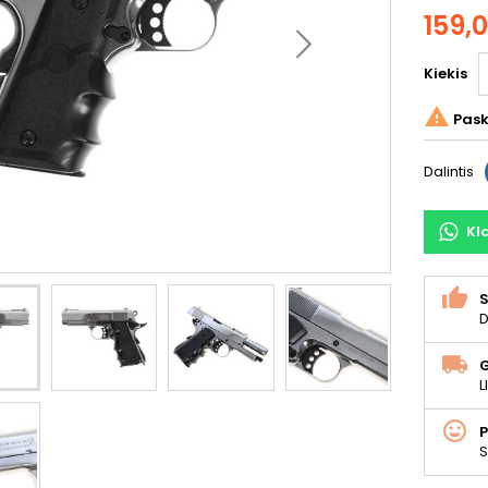
159,
Kiekis

Pask
Dalintis
Kl
S
D
L
S