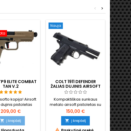
alinis šliuzas ir
<
>
nis rėmas, 13 šovinių
vė, ~360 FPS / 1,2 J.
60 mm, 780 g.
Nauja
Nauja
ota
TP9 ELITE COMBAT
COLT 1911 DEFENDER
GREIT
TAN V.2
ŽALIAS DUJINIS AIRSOFT
ĮKROV
PISTOLETAS
"AIRSOF
LOAD
softo kopija! Airsoft
Kompaktiškas sunkaus
Kišenini
DĖKL
 dujinis pistoletas
metalo airsoft pistoletas su
įtaisa
TP9 Elite Combat -
atbuline eiga. Cybergun
sekunde
209,00 €
150,00 €
i CANIK TAN spalvos
180141.
šovinių 
a, pagaminta pagal
stumdyt
Į krepšelį
Į krepšelį


ojo licenciją, itin
Talpina 


Išparduota
Paskutinė prekė
Y
tikroviška.
bet kok