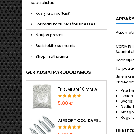
specialistas
Kas yra airsoftas?
APRAŠ
For manufacturers/businesses
Automatin
Naujos prekės
Susisiekite su mumis
Colt M191
šauniai a
Shop in Lithuania
Licenciju
Tai pati t
GERIAUSIAI PARDUODAMOS
Jame yra 
Pridedama
"PREMIUM" 6 MM AIRSOFT ŠRATAI 0,20 G - 1000 ŠOVINIŲ, BE UŽSTRIGIMO, ŠAUDYMAS TIESIAI
Pradini
Galios 
Svoris:
5,00 €
Dydis: 
Mazgo 
Reguli
AIRSOFT CO2 KAPSULĖS 12G, 5 VNT. - PAGAMINTA VENGRIJOJE, ES, AUKŠČIAUSIOS KOKYBĖS
16 KIT