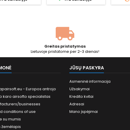
desnė energija
tarnauja ilgiau. Stiprus,
majame nuotolyje.
stabilus slėgis - didesnis
ntojas – „Specna
atstumas, didesnis
“ (BLS, Taivanas):
tikslumas ir aiški atatranka. 1
os, idealiai apvalios,
l talpos buteliukas.
taikytos „hop-up“
i. Tinkamas atsargų
is pagalbiniams...
Greitas pristatymas
Lietuvoje pristatome per 2-3 dienas!
MONĖ
JŪSŲ PASKYRA
Asmeninė informacija
pairsoft.eu - Europos antrojo
Užsakymai
o karo airsofto specialistas
Kredito kvitai
facturers/businesses
Adresai
d conditions of use
Mano įspėjimai
te su mumis
s žemėlapis