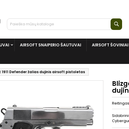
Paie
UVAI
AIRSOFT SNAIPERIO ŠAUTUVAI
AIRSOFT ŠOVINIAI
t 1911 Defender žalias dujinis airsoft pistoletas
Blizg
dujin
Reitinga
Sidabrini
Cybergun