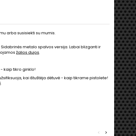
imu arba susisiekti su mumis.
. Sidabrinės metalo spalvos versija. Labai blizganti ir
audojamos
žalios dujos
.
- kaip tikro ginklo!
sifiksuoja, kai ištuštėja dėtuvė - kaip tikrame pistolete!
.
<
>