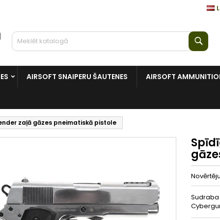
L
Mekl
NES
AIRSOFT SNAIPERU ŠAUTENES
AIRSOFT AMMUNITIO
fender zaļā gāzes pneimatiskā pistole
Spīdī
gāze
Novērtē
Sudraba u
Cybergun