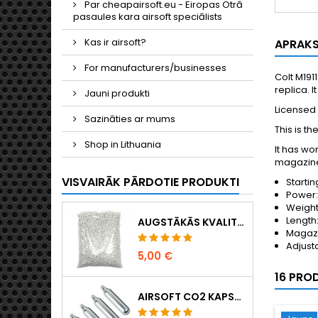
Par cheapairsoft.eu - Eiropas Otrā
pasaules kara airsoft speciālists
Kas ir airsoft?
APRAK
For manufacturers/businesses
Colt M191
replica. 
Jauni produkti
Licensed 
Sazināties ar mums
This is th
Shop in Lithuania
It has wo
magazine 
VISVAIRĀK PĀRDOTIE PRODUKTI
Startin
Power: 
Weight
Length:
AUGSTĀKĀS KVALITĀTES 6 MM AIRSOFT LODĪTES 0,20 G – 1000 GAB., NEAIZĶERAS, PRECĪZA ŠAUŠANA
Magazi
Adjust
5,00 €
16 PRO
AIRSOFT CO2 KAPSULAS 12 G, 5 GAB. IEPAKOJUMĀ – RAŽOTAS UNGĀRIJĀ, ES, AUGSTĀKĀ KVALITĀTE