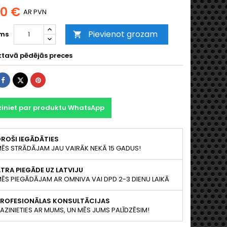
00 €
AR PVN
Pievienot grozam
ms

ktavā pēdējās preces
Share
Tweet
Pinterest
ziniet par produktu WhatsApp
ROŠI IEGĀDĀTIES
ĒS STRĀDĀJAM JAU VAIRĀK NEKĀ 15 GADUS!
TRA PIEGĀDE UZ LATVIJU
ĒS PIEGĀDĀJAM AR OMNIVA VAI DPD 2-3 DIENU LAIKĀ
PROFESIONĀLAS KONSULTĀCIJAS
AZINIETIES AR MUMS, UN MĒS JUMS PALĪDZĒSIM!