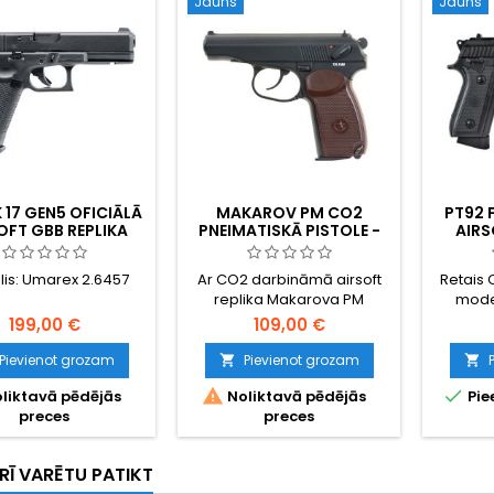
Jauns
Jauns
17 GEN5 OFICIĀLĀ
MAKAROV PM CO2
PT92 
OFT GBB REPLIKA
PNEIMATISKĀ PISTOLE -
AIRS
PADOMJU AUKSTĀ KARA
IZVĒLE
IKONA - ŠAUJAMIEROCIS
MET
is: Umarex 2.6457
Ar CO2 darbināmā airsoft
Retais 
PATR
replika Makarova PM
model
(Pistoleta Makarova) -
automā
199,00 €
109,00 €
Nikolaja Makarova
repli
kompaktā pistole, kas no
Beretta 
Pievienot grozam
Pievienot grozam


1951. gada kalpoja kā
režīmu


liktavā pēdējās
Noliktavā pēdējās
Pie
standarta ierocis Padomju
pusautom
preces
preces
Savienības bruņotajos
pilnībā m
spēkos, KGB un Varšavas
kg, d
pakta valstīs. Pilnmetāla
slēdzis
RĪ VARĒTU PATIKT
aizvars un polimēra rāmis,
trie