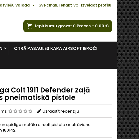

atviešu valoda
Sveicināti,
Ienākt
vai
Izveidot profilu
ēt
Iepirkumu grozs:
0
Preces -
0,00 €
N
OTRĀ PASAULES KARA AIRSOFT IEROČI
ga Colt 1911 Defender zaļā
s pneimatiskā pistole
jums
Uzrakstīt recenziju
n spīdīga metāla airsoft pistole ar atrāvienu.
 180142.