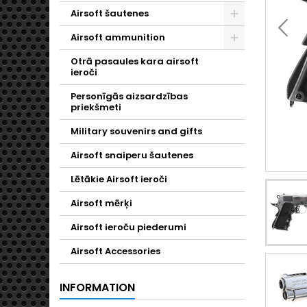
Airsoft šautenes
Toggle
Airsoft ammunition
Toggle
Otrā pasaules kara airsoft
ieroči
Personīgās aizsardzības
priekšmeti
Military souvenirs and gifts
Airsoft snaiperu šautenes
Lētākie Airsoft ieroči
Airsoft mērķi
Airsoft ieroču piederumi
Airsoft Accessories
INFORMATION