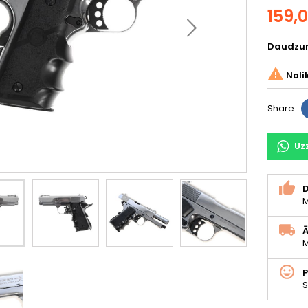
159,
Daudzu

Noli
Share
Uz
D
M
Ā
M
S