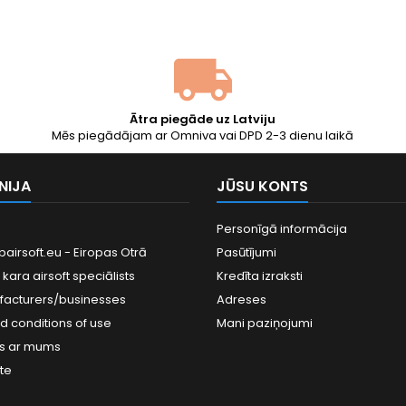
 Arms (BLS Taiwan):
vidēju ietilpību.
lielāku
as, ideāli apaļas,
prec
mērotas hop-up
izteiktu 
mām. Liels krājums
līgieročiem un
nopietniem...
Ātra piegāde uz Latviju
Mēs piegādājam ar Omniva vai DPD 2-3 dienu laikā
NIJA
JŪSU KONTS
Personīgā informācija
airsoft.eu - Eiropas Otrā
Pasūtījumi
kara airsoft speciālists
Kredīta izraksti
facturers/businesses
Adreses
d conditions of use
Mani paziņojumi
es ar mums
te