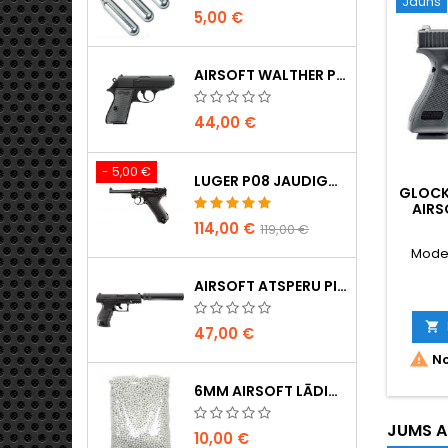
Jauns
5,00 €
AIRSOFT WALTHER PPK/S ATSPERU PISTOLE
44,00 €
- 5,00 €
LUGER P08 JAUDIGA PILNMETALA CO2 AIRSOFT PISTOLE - UMAREX LEGENDS
GLOCK 
AIRS
114,00 €
119,00 €
Model
AIRSOFT ATSPERU PISTOLE WALTHER PPQ NAVY AR KLUSINĀTĀJU

47,00 €

No
6MM AIRSOFT LĀDIŅI - 2000 GAB., 0,20G, AUGSTAS KVALITĀTES
JUMS A
10,00 €