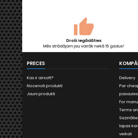
Specna
pulēt
pie
sistē
pa
Droši iegādāties
Mēs strādājam jau vairāk nekā 15 gadus!
PRECES
KOMPĀ
Kas ir airsoft?
Delivery
Nocenoti produkti
Par cheap
Jauni produkti
pasaules 
For manu
Terms an
Sazināti
lapas kar
veikali