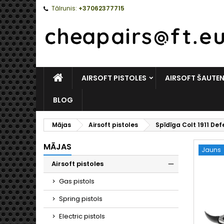
Tālrunis:
+37062377715
MĀJAS
AIRSOFT PISTOLES
AIRSOFT ŠAUTE
BLOG
Mājas
Airsoft pistoles
Spīdīga Colt 1911 De
MĀJAS
Jauns
Airsoft pistoles
Toggle
Gas pistols
Spring pistols
Electric pistols