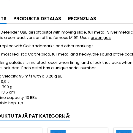
STS
PRODUKTA DETAĻAS
RECENZIJAS
1 Defender GBB airsoft pistol with moving slide, full metal. Silver metal
It is a compact version of the famous M1911. Uses
green gas
.
replica with Colt trademarks and other markings.
e most realistic Colt replica, full metal and heavy, the sound of the cock
rking safeties, simulated recoil when firing, and a lock that locks when 
included. Each pistol has a unique serial number.
g velocity: 95 m/s with a 0,20 g BB
0,9 J
: 790 g
 18,5 cm
ne capacity: 13 BBs
able hop-up
DUKTU TAJĀ PAT KATEGORIJĀ: