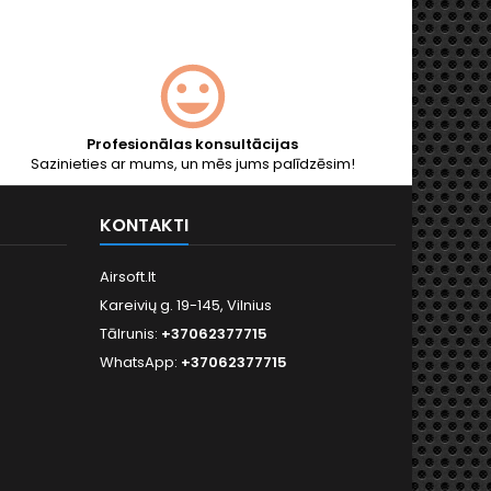
 šaušanas attālumu,
īzāku šaušanu un
atsitienu. 1 l pudele.
Profesionālas konsultācijas
Sazinieties ar mums, un mēs jums palīdzēsim!
KONTAKTI
Airsoft.lt
Kareivių g. 19-145, Vilnius
Tālrunis:
+37062377715
WhatsApp:
+37062377715