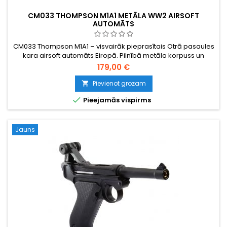
CM033 THOMPSON M1A1 METĀLA WW2 AIRSOFT
AUTOMĀTS
CM033 Thompson M1A1 – visvairāk pieprasītais Otrā pasaules
kara airsoft automāts Eiropā. Pilnībā metāla korpuss un
stobrs, mākslīgā koka polimēra kāts, 6. versijas
179,00 €
pārnesumkārba ar tērauda zobratiem, 360 FPS / 109 m/s, 420
šāviņu hi-cap metāla magazīns, pusautomātisks un
Pievienot grozam

pilnautomātisks. Baterija (1600 mAh) un lādētājs iekļauts.

Pieejamās vispirms
Redzams filmās „Glābjot...
Jauns