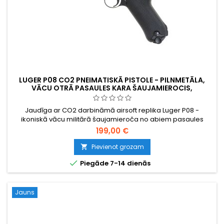
LUGER P08 CO2 PNEIMATISKĀ PISTOLE - PILNMETĀLA,
VĀCU OTRĀ PASAULES KARA ŠAUJAMIEROCIS,
SPĒCĪGĀKA PAR ZAĻO GĀZI
Jaudīga ar CO2 darbināmā airsoft replika Luger P08 -
ikoniskā vācu militārā šaujamieroča no abiem pasaules
kariem. Pilnmetāla korpuss, ~ 350 FPS / 1,14 J, 15 patronu
199,00 €
magazīns. Ievērojami jaudīgāks un ar spēcīgāku trieciena
atdevi nekā zaļās gāzes Luger P08 variants.
Pievienot grozam


Piegāde 7-14 dienās
Jauns