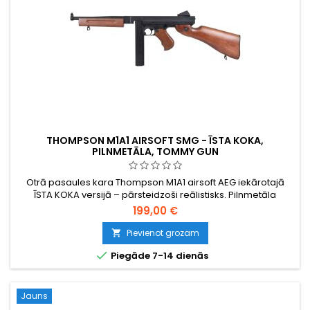
THOMPSON M1A1 AIRSOFT SMG - ĪSTA KOKA,
PILNMETĀLA, TOMMY GUN
Otrā pasaules kara Thompson M1A1 airsoft AEG iekārotajā
ĪSTA KOKA versijā – pārsteidzoši reālistisks. Pilnmetāla
korpuss, V6 pārnesumkārba, 450 šāviņu aptvere, regulējams
199,00 €
hop-up, pus- un pilnautomāts. 805 mm, 3225 g.
Pievienot grozam


Piegāde 7-14 dienās
Jauns