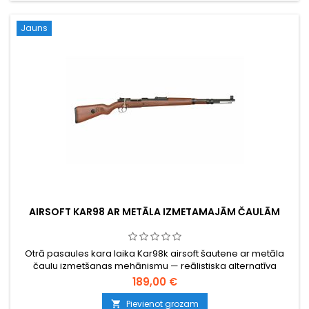
Jauns
AIRSOFT KAR98 AR METĀLA IZMETAMAJĀM ČAULĀM
Otrā pasaules kara laika Kar98k airsoft šautene ar metāla
čaulu izmetšanas mehānismu — reālistiska alternatīva
standarta lielas ietilpības snaiperu šautenēm. Ielādējiet BB
189,00 €
lodītes misiņa čaulās, pārvietojiet aizslēgu, un izšautā čaula
izlido pa sānu. Piedziņa ar atsperi, ~350 FPS / 1,14 J ar 0,20 g
Pievienot grozam
