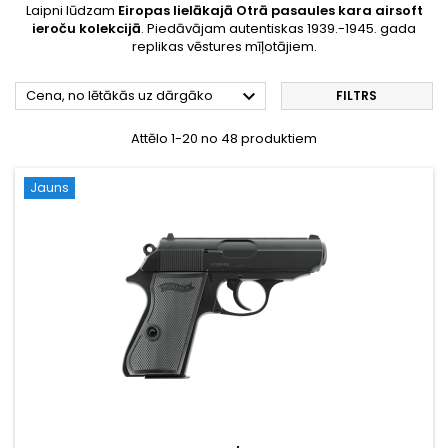
Laipni lūdzam
Eiropas lielākajā Otrā pasaules kara airsoft
ieroču kolekcijā
. Piedāvājam autentiskas 1939.-1945. gada
replikas vēstures mīļotājiem.

Cena, no lētākās uz dārgāko
FILTRS
Attēlo 1-20 no 48 produktiem
Jauns