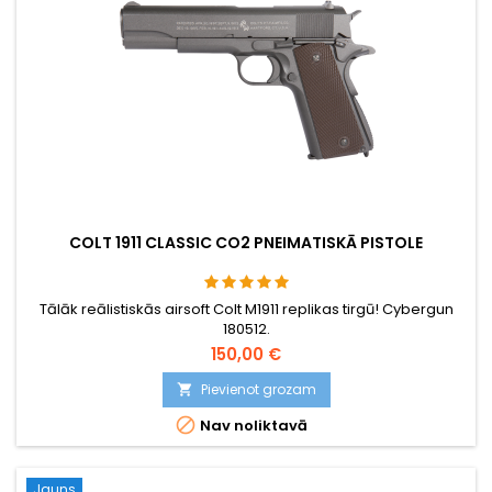
COLT 1911 CLASSIC CO2 PNEIMATISKĀ PISTOLE
Tālāk reālistiskās airsoft Colt M1911 replikas tirgū! Cybergun
180512.
150,00 €
Pievienot grozam


Nav noliktavā
Jauns