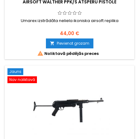
AIRSOFT WALTHER PPK/S ATSPERU PISTOLE
Umarex izstrādāta neliela ikoniska airsoft replika
44,00 €
Pievienot grozam


Noliktavā pēdējās preces
Jauns
Nav noliktavā