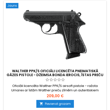
Jauns
WALTHER PPK/S OFICIĀLI LICENCĒTA PNEIMATISKĀ
GĀZES PISTOLE - DŽEIMSA BONDA IEROCIS, ĪSTAS PREČU
ZĪMES
Oficiāli licencēta Walther PPK/S airsoft pistole - ražota
Umarex ar īstām Walther preču zīmēm un autentiskiem
marķējumiem, augstākās kvalitātes konstrukcija. Ikoniskā
209,00 €
kompaktā vācu pistole, kas pasaulē kļuva slavena kā
Džeimsa Bonda ierocis. Zaļa gāze, 13 patronu magazīns,
Pievienot grozam

&lt;1,0 J. 150 mm, 535 g.