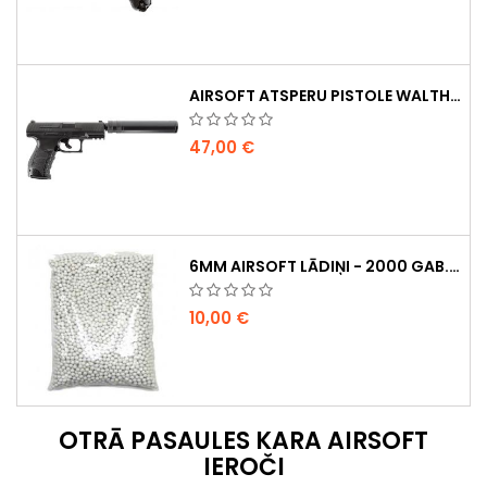
AIRSOFT ATSPERU PISTOLE WALTHER PPQ NAVY AR KLUSINĀTĀJU
47,00 €
6MM AIRSOFT LĀDIŅI - 2000 GAB., 0,20G, AUGSTAS KVALITĀTES
10,00 €
OTRĀ PASAULES KARA AIRSOFT
IEROČI