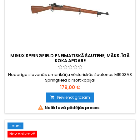
M1903 SPRINGFIELD PNEIMATISKĀ ŠAUTENE, MĀKSLĪGĀ
KOKA APDARE
Noderīga slavenās amerikāņu vēsturiskās šautenes M1903A3
Springfield airsoft kopija!
179,00 €
Pievienot grozam


Noliktavā pēdējās preces
Jauns
Nav noliktavā