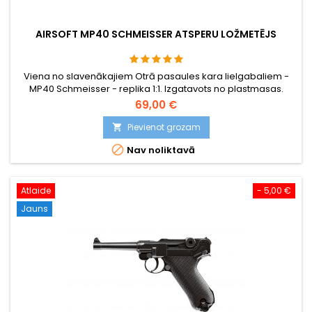
AIRSOFT MP40 SCHMEISSER ATSPERU LOŽMETĒJS
Viena no slavenākajiem Otrā pasaules kara lielgabaliem -
MP40 Schmeisser - replika 1:1. Izgatavots no plastmasas.
69,00 €
Pievienot grozam


Nav noliktavā
Atlaide
- 5,00 €
Jauns