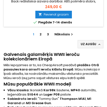
Back reālistiskai aizvara darbībai. ABS polimēra stobrs,
metāla augšdaļa, 1000 patronu tērauda cilindra magazīns,
249,00 €
pusautomāts un pilnpiedziņa. ~300 FPS / 1,4 J. 840 mm, 3780
g.
Pievienot grozam


Piegāde 7-14 dienās
1
2
3
Nākošais

UZ AUGŠU

Galvenais galamērķis WWII ieroču
kolekcionāriem Eiropā
Mēs lepojamies ar to, ka CheapAirsoft piedāvā
plašāko Otrā
pasaules kara airsoft ieroču klāstu Eiropā
. Mūsu kolekcija ir
īpaši atlasīta, lai nodrošinātu maksimālu vēsturisko precizitāti.
Mūsu ieroči ļauj jums sajust vēstures elpu katrā spēlē.
Mūsu populārākie WWII modeļi
Vācu klasika:
Ikoniskā
Kar98k
šautene,
MP40
automāts,
leģendārais
StG44
un
Luger P08
pistole.
Sabiedroto ieroči:
"Tommy Gun"
Thompson M1A1
,
M1
Garand
un
M3 Grease Gun
.