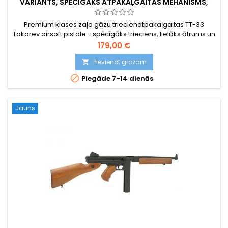
VARIANTS, SPĒCĪGĀKS ATPAKAĻGAITAS MEHĀNISMS,
PADOMJU II PASAULES KARA PISTOLE
Premium klases zaļo gāzu triecienatpakaļgaitas TT-33
Tokarev airsoft pistole - spēcīgāks trieciens, lielāks ātrums un
lielāks 14 patronu magazīns nekā standarta variantam.
179,00 €
Fjodora Tokareva izstrādātais padomju Otrā pasaules kara
šaujamierocis. ~ 310 FPS / 0,84 J, 194 mm, 680 g.
Pievienot grozam


Piegāde 7-14 dienās
Jauns