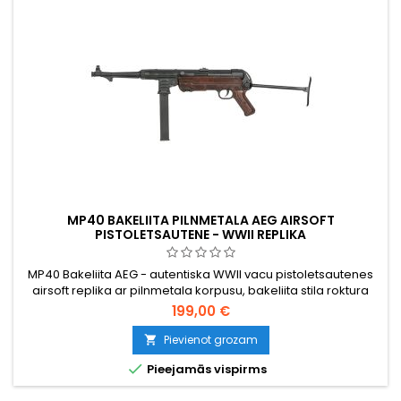
MP40 BAKELIITA PILNMETALA AEG AIRSOFT
PISTOLETSAUTENE - WWII REPLIKA
MP40 Bakeliita AEG - autentiska WWII vacu pistoletsautenes
airsoft replika ar pilnmetala korpusu, bakeliita stila roktura
platnem un salokamu teraudas plecu atbalstu. V3
199,00 €
parsumkārba, pusautomatiskais un pilnautomatiskais rezims,
380 FPS, 50 BB magazins. Baterija nav ieklauta.
Pievienot grozam


Pieejamās vispirms