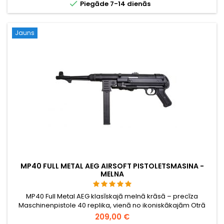

Piegāde 7-14 dienās
Jauns
MP40 FULL METAL AEG AIRSOFT PISTOLETSMASINA -
MELNA
MP40 Full Metal AEG klasīskajā melnā krāsā – precīza
Maschinenpistole 40 replika, vienā no ikoniskākajām Otrā
pasaules kara ieročiem. Pilnībā no metāla, 2,8 kg, 850 mm,
209,00 €
saliekams skeleta kāts, 380 FPS / 116 m/s, pus- un