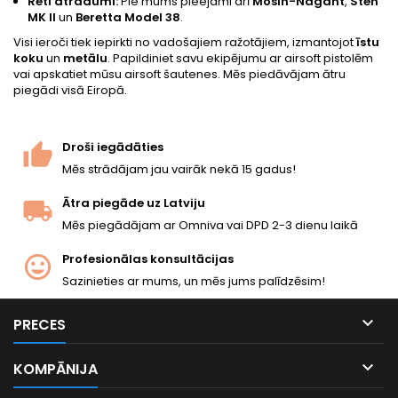
Reti atradumi:
Pie mums pieejami arī
Mosin-Nagant
,
Sten
MK II
un
Beretta Model 38
.
Visi ieroči tiek iepirkti no vadošajiem ražotājiem, izmantojot
īstu
koku
un
metālu
. Papildiniet savu ekipējumu ar
airsoft pistolēm
vai apskatiet mūsu
airsoft šautenes
. Mēs piedāvājam ātru
piegādi visā Eiropā.
Droši iegādāties
Mēs strādājam jau vairāk nekā 15 gadus!
Ātra piegāde uz Latviju
Mēs piegādājam ar Omniva vai DPD 2-3 dienu laikā
Profesionālas konsultācijas
Sazinieties ar mums, un mēs jums palīdzēsim!

PRECES

KOMPĀNIJA