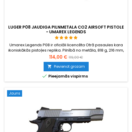
LUGER P08 JAUDIGA PILNMETALA CO2 AIRSOFT PISTOLE
- UMAREX LEGENDS
Umarex Legends P08 ir oficiāli licencēta Otrā pasaules kara
ikoniskākās pistoļes replika. Pilnībā no metāla, 818 g, 216 mm,
CO2 darbināta. Metāla magazinā: 12 g CO2 kartiša un 15 BB.
114,00 €
119,00 €
Autentisks drošinātājs kā originālā. Mazāk par 2,0 džauliem –
legāls vairākumā ES valstu.
Pievienot grozam


Pieejamās vispirms
Jauns