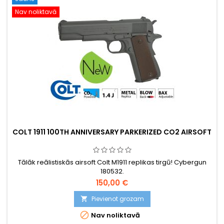
Nav noliktavā
COLT 1911 100TH ANNIVERSARY PARKERIZED CO2 AIRSOFT
Tālāk reālistiskās airsoft Colt M1911 replikas tirgū! Cybergun
180532.
150,00 €
Pievienot grozam


Nav noliktavā