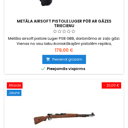
METĀLA AIRSOFT PISTOLE LUGER P08 AR GĀZES
TRIECIENU
Metāla airsoft pistole Luger P08 GBB, darbināma ar zaļo gāzi.
Vienas no visu laiku ikoniskākajām pistolēm replika,
izgatavota Taivānā, pilnībā metāla, smaga un izturīga.
179,00 €
Pievienot grozam


Pieejamās vispirms
Atlaide
- 20,00 €
Jauns