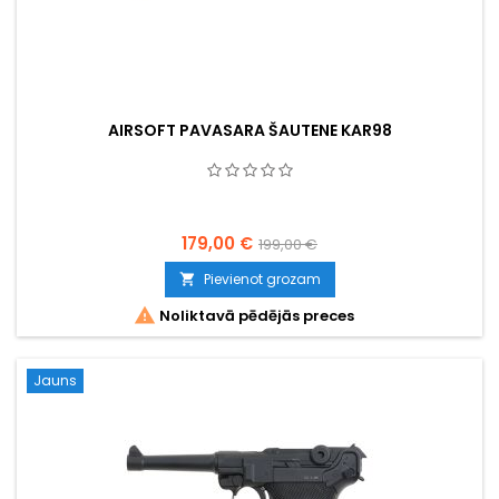
AIRSOFT PAVASARA ŠAUTENE KAR98
179,00 €
199,00 €
Pievienot grozam


Noliktavā pēdējās preces
Jauns