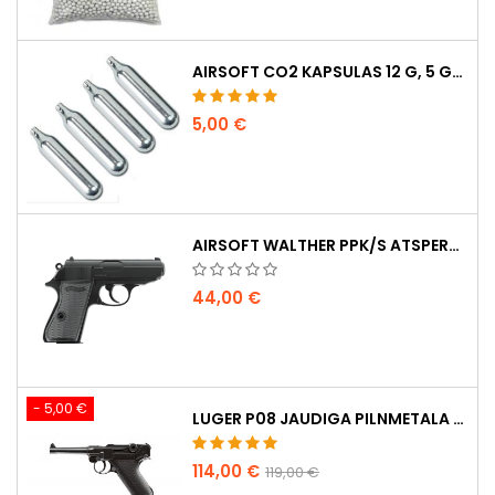
AIRSOFT CO2 KAPSULAS 12 G, 5 GAB. IEPAKOJUMĀ – RAŽOTAS UNGĀRIJĀ, ES, AUGSTĀKĀ KVALITĀTE
5,00 €
AIRSOFT WALTHER PPK/S ATSPERU PISTOLE
44,00 €
- 5,00 €
LUGER P08 JAUDIGA PILNMETALA CO2 AIRSOFT PISTOLE - UMAREX LEGENDS
114,00 €
119,00 €