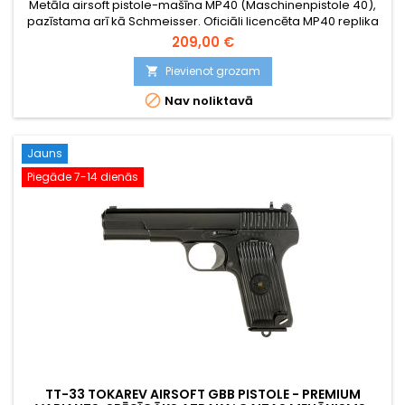
Metāla airsoft pistole-mašīna MP40 (Maschinenpistole 40),
pazīstama arī kā Schmeisser. Oficiāli licencēta MP40 replika
ar autentiskiem gravētiem marķējumiem, identiskiem sērijas
209,00 €
numuriem uz dažādām daļām. Metāla korpuss, bakelīta
imitācijas rokturis. Salokāma metāla muciņa. Vienšāviena un
Pievienot grozam

pilnā automātiskā šaušana. Arī komplektā iekļautajam

Nav noliktavā
metāla...
Jauns
Piegāde 7-14 dienās
TT-33 TOKAREV AIRSOFT GBB PISTOLE - PREMIUM