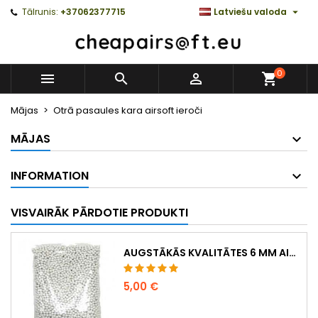

Tālrunis:
+37062377715
Latviešu valoda
0



Mājas
Otrā pasaules kara airsoft ieroči
MĀJAS
INFORMATION
VISVAIRĀK PĀRDOTIE PRODUKTI
AUGSTĀKĀS KVALITĀTES 6 MM AIRSOFT LODĪTES 0,20 G – 1000 GAB., NEAIZĶERAS, PRECĪZA ŠAUŠANA
5,00 €