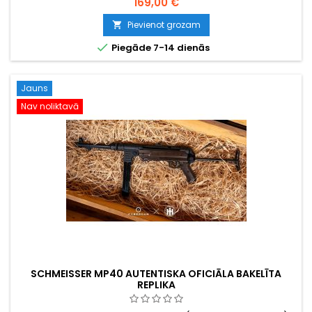
169,00 €
virsnieka ierocis Otrā pasaules kara laikā. Pilnmetāla
korpuss, 11 patronu magazīns, ~280-320 FPS / 0,73 J. 195 mm,
Pievienot grozam

610 g.

Piegāde 7-14 dienās
Jauns
Nav noliktavā
SCHMEISSER MP40 AUTENTISKA OFICIĀLA BAKELĪTA
REPLIKA