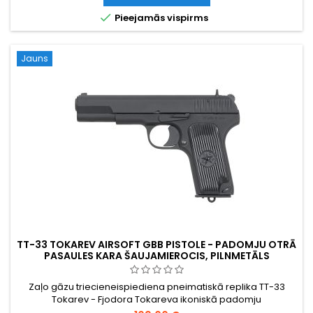
lodītēm, kopējais garums 1120 mm. Polimēra koka...

Pieejamās vispirms
Jauns
TT-33 TOKAREV AIRSOFT GBB PISTOLE - PADOMJU OTRĀ
PASAULES KARA ŠAUJAMIEROCIS, PILNMETĀLS
Zaļo gāzu triecieneispiediena pneimatiskā replika TT-33
Tokarev - Fjodora Tokareva ikoniskā padomju
pusautomātiskā pistole, kas bija standarta Sarkanās armijas