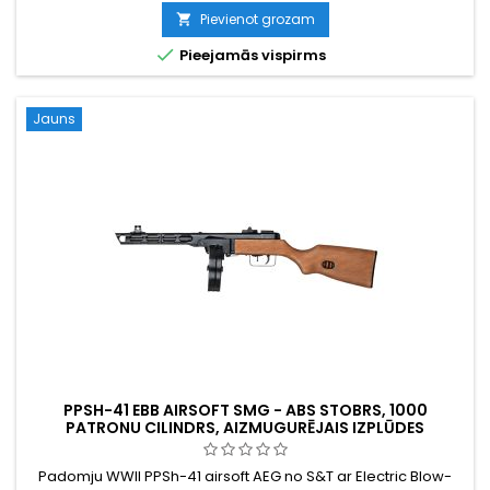
pilnautomātiskā šaušana, 50 šāīņu metāla magazīns.
Pievienot grozam

Akumulators (1600 mAh) un lādētājs iekļauts. Efektīvais

Pieejamās vispirms
attālums 30–50 m.
Jauns
PPSH-41 EBB AIRSOFT SMG - ABS STOBRS, 1000
PATRONU CILINDRS, AIZMUGURĒJAIS IZPLŪDES
TRIECIENS
Padomju WWII PPSh-41 airsoft AEG no S&T ar Electric Blow-