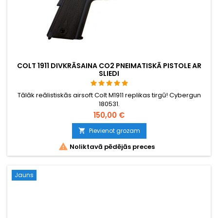
COLT 1911 DIVKRĀSAINA CO2 PNEIMATISKĀ PISTOLE AR
SLIEDI
Tālāk reālistiskās airsoft Colt M1911 replikas tirgū! Cybergun
180531.
150,00 €
Pievienot grozam


Noliktavā pēdējās preces
Jauns