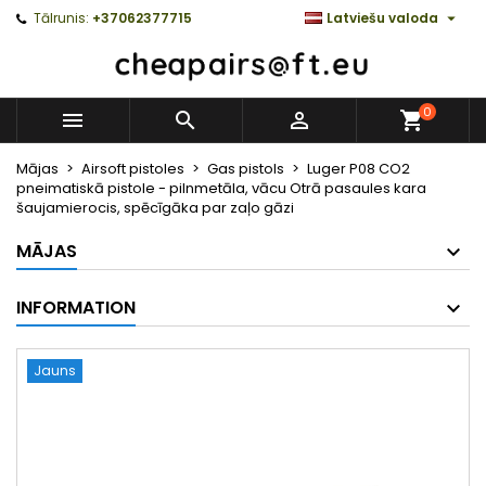

Tālrunis:
+37062377715
Latviešu valoda
0



Mājas
Airsoft pistoles
Gas pistols
Luger P08 CO2
pneimatiskā pistole - pilnmetāla, vācu Otrā pasaules kara
šaujamierocis, spēcīgāka par zaļo gāzi
MĀJAS
INFORMATION
Jauns