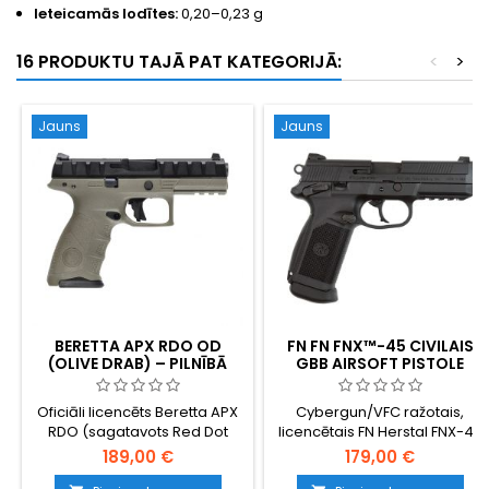
Ieteicamās lodītes:
0,20–0,23 g
16 PRODUKTU TAJĀ PAT KATEGORIJĀ:
<
>
Jauns
Jauns
BERETTA APX RDO OD
FN FN FNX™-45 CIVILAIS
(OLIVE DRAB) – PILNĪBĀ
GBB AIRSOFT PISTOLE
FUNKCIONĒJOŠS GBB
GĀZES AIRSOFT PISTOLE,
Oficiāli licencēts Beretta APX
Cybergun/VFC ražotais,
AR LICENCI, PIEMĒROTA
RDO (sagatavots Red Dot
licencētais FN Herstal FNX-45
OPTIKAS UZSTĀDĪŠANAI
Optic uzstādīšanai) olīvu
civilais GBB airsoft pistoles
189,00 €
179,00 €
krāsā (OD). Pilnībā gāzes
modelis. Mūsdienīga .45 ACP