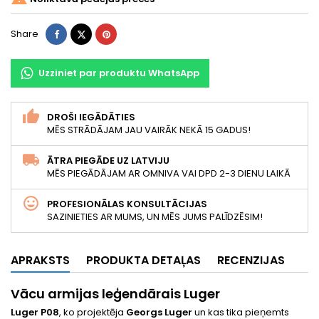
Share
Tweet
Pinterest
Share
Uzziniet par produktu WhatsApp
DROŠI IEGĀDĀTIES
MĒS STRĀDĀJAM JAU VAIRĀK NEKĀ 15 GADUS!
ĀTRA PIEGĀDE UZ LATVIJU
MĒS PIEGĀDĀJAM AR OMNIVA VAI DPD 2-3 DIENU LAIKĀ
PROFESIONĀLAS KONSULTĀCIJAS
SAZINIETIES AR MUMS, UN MĒS JUMS PALĪDZĒSIM!
APRAKSTS
PRODUKTA DETAĻAS
RECENZIJAS
Vācu armijas leģendārais Luger
Luger P08
, ko projektēja
Georgs Luger
un kas tika pieņemts