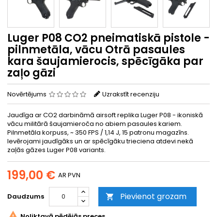
Luger P08 CO2 pneimatiskā pistole -
pilnmetāla, vācu Otrā pasaules
kara šaujamierocis, spēcīgāka par
zaļo gāzi
Novērtējums
Uzrakstīt recenziju
Jaudīga ar CO2 darbināmā airsoft replika Luger P08 - ikoniskā
vācu militārā šaujamieroča no abiem pasaules kariem.
Pilnmetāla korpuss, ~ 350 FPS / 1,14 J, 15 patronu magazīns.
Ievērojami jaudīgāks un ar spēcīgāku trieciena atdevi nekā
zaļās gāzes Luger P08 variants.
199,00 €
AR PVN
Pievienot grozam
Daudzums


Noliktavā pēdējās preces