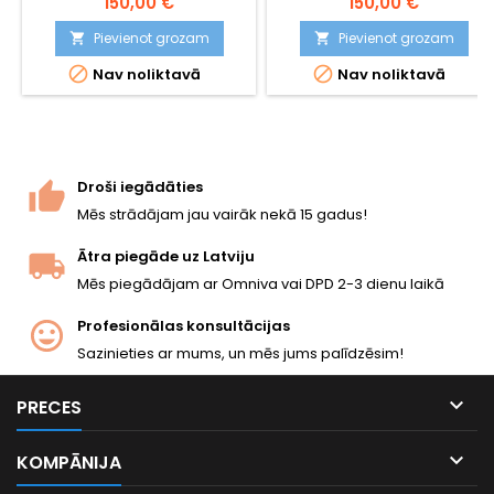
150,00 €
150,00 €
Pievienot grozam
Pievienot grozam




Nav noliktavā
Nav noliktavā
Droši iegādāties
Mēs strādājam jau vairāk nekā 15 gadus!
Ātra piegāde uz Latviju
Mēs piegādājam ar Omniva vai DPD 2-3 dienu laikā
Profesionālas konsultācijas
Sazinieties ar mums, un mēs jums palīdzēsim!

PRECES

KOMPĀNIJA