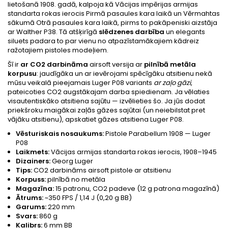
lietošanā 1908. gadā, kalpoja kā Vācijas impērijas armijas
standarta rokas ierocis Pirmā pasaules kara laikā un Vērmahtas
sākumā Otrā pasaules kara laikā, pirms to pakāpeniski aizstāja
ar Walther P38. Tā atšķirīgā
slēdzenes darbība
un elegants
siluets padara to par vienu no atpazīstamākajiem kādreiz
ražotajiem pistoles modeļiem.
Šī ir
ar CO2 darbināma
airsoft versija ar
pilnībā metāla
korpusu
: jaudīgāka un ar ievērojami spēcīgāku atsitienu nekā
mūsu veikalā pieejamais Luger P08 variants
ar zaļo gāzi
,
pateicoties CO2 augstākajam darba spiedienam. Ja vēlaties
visautentiskāko atsitiena sajūtu — izvēlieties šo. Ja jūs dodat
priekšroku maigākai zaļās gāzes sajūtai (un neiebilstat pret
vājāku atsitienu), apskatiet gāzes atsitiena Luger P08.
Vēsturiskais nosaukums:
Pistole Parabellum 1908 — Luger
P08
Laikmets:
Vācijas armijas standarta rokas ierocis, 1908–1945
Dizainers:
Georg Luger
Tips:
CO2 darbināms airsoft pistole ar atsitienu
Korpuss:
pilnībā no metāla
Magazīna:
15 patronu, CO2 padeve (12 g patrona magazīnā)
Ātrums:
~350 FPS / 1,14 J (0,20 g BB)
Garums:
220 mm
Svars:
860 g
Kalibrs:
6 mm BB