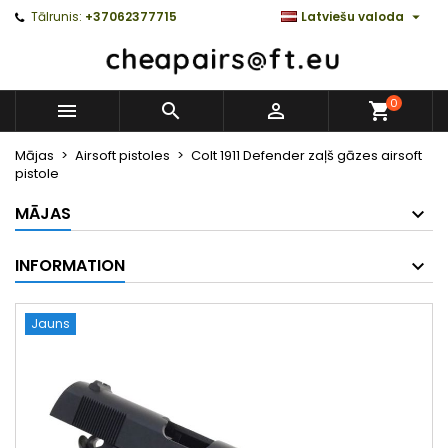

Tālrunis:
+37062377715
Latviešu valoda
0



Mājas
Airsoft pistoles
Colt 1911 Defender zaļš gāzes airsoft
pistole
MĀJAS
INFORMATION
Jauns