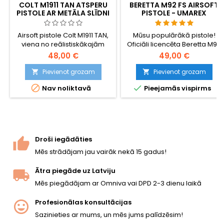
COLT M1911 TAN ATSPERU
BERETTA M92 FS AIRSOFT
PISTOLE AR METĀLA SLĪDNI
PISTOLE - UMAREX
OFICIĀLĀ REPLIKA
Airsoft pistole Colt M1911 TAN,
Mūsu populārākā pistole!
viena no reālistiskākajām
Oficiāli licencēta Beretta M92
atsperu replikām - jaudīga,
FS replika no Umarex. Metāla
48,00 €
49,00 €
precīza, patīkama turēšanai
iekšējās detaļas, kustīgs gailis
un viegli lietojama. Ar
un oriģinālie marķējumi.
Pievienot grozam
Pievienot grozam


tuksneša kamuflējumu un


Nav noliktavā
Pieejamās vispirms
sliedi piederumu montāžai.
Droši iegādāties
Mēs strādājam jau vairāk nekā 15 gadus!
Ātra piegāde uz Latviju
Mēs piegādājam ar Omniva vai DPD 2-3 dienu laikā
Profesionālas konsultācijas
Sazinieties ar mums, un mēs jums palīdzēsim!