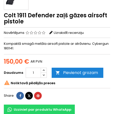
Colt 1911 Defender zaļš gāzes airsoft
pistole
Novērtējums
Uzrakstīt recenziju
Kompaktā smagā metāla airsoft pistole ar atrāvienu. Cybergun
180141.
150,00 €
AR PVN
Pievienot grozam
Daudzums


Noliktavā pēdējās preces
Share
Tweet
Pinterest
Share
Uzziniet par produktu WhatsApp