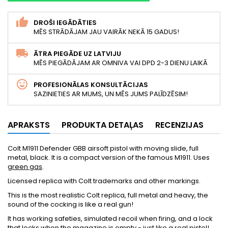
DROŠI IEGĀDĀTIES
MĒS STRĀDĀJAM JAU VAIRĀK NEKĀ 15 GADUS!
ĀTRA PIEGĀDE UZ LATVIJU
MĒS PIEGĀDĀJAM AR OMNIVA VAI DPD 2-3 DIENU LAIKĀ
PROFESIONĀLAS KONSULTĀCIJAS
SAZINIETIES AR MUMS, UN MĒS JUMS PALĪDZĒSIM!
APRAKSTS
PRODUKTA DETAĻAS
RECENZIJAS
Colt M1911 Defender GBB airsoft pistol with moving slide, full
metal, black. It is a compact version of the famous M1911. Uses
green gas
.
Licensed replica with Colt trademarks and other markings.
This is the most realistic Colt replica, full metal and heavy, the
sound of the cocking is like a real gun!
It has working safeties, simulated recoil when firing, and a lock
that locks when the magazine is empty - just like a real pistol!