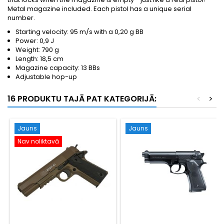
Metal magazine included. Each pistol has a unique serial
number.
Starting velocity: 95 m/s with a 0,20 g BB
Power: 0,9 J
Weight: 790 g
Length: 18,5 cm
Magazine capacity: 13 BBs
Adjustable hop-up
16 PRODUKTU TAJĀ PAT KATEGORIJĀ:
<
>
Jauns
Jauns
Nav noliktavā