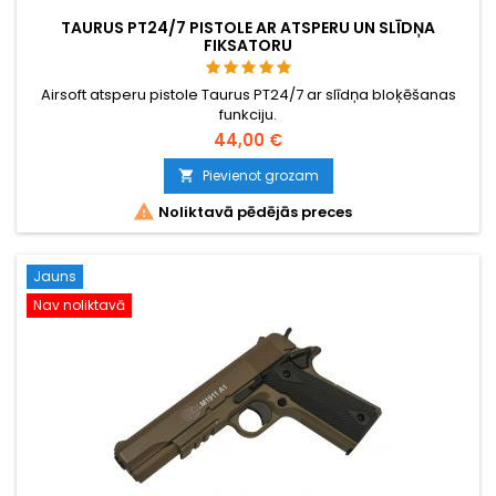
TAURUS PT24/7 PISTOLE AR ATSPERU UN SLĪDŅA
FIKSATORU
Airsoft atsperu pistole Taurus PT24/7 ar slīdņa bloķēšanas
funkciju.
44,00 €
Pievienot grozam


Noliktavā pēdējās preces
Jauns
Nav noliktavā