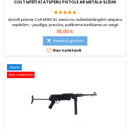
COLT M1911 A1 ATSPERU PISTOLE AR METĀLA SLĪDNI
Airsoft pistole Colt M1911 A1, viena no reālistiskākajām atsperu
replikām - jaudīga, precīza, patīkama turēšanai un viegli
lietojama. BAXS šaušanas sistēma liek BB lidojuma laikā
55,00 €
griezties, tāpēc tiek panākta labāka precizitāte un darbības
rādiuss.
Pievienot grozam


Nav noliktavā
Jauns
Nav noliktavā