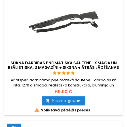
SŪKŅA DARBĪBAS PNEIMATISKĀ ŠAUTENE - SMAGA UN
REĀLISTISKA, 3 MAGAZĪNI + SIKSNA + ĀTRĀS LĀDĒŠANAS
KOMPLEKTS
Ar atsperi darbināma pneimatiskā šautene - darbojas kā
īsta. 1270 g smaga, reālistiska konstrukcija, alumīnija un
pastiprināta neilona korpuss, metāla detaļas. Nosūtīta
69,00 €
komplektā kā pilnīgs starta komplekts: 3 magazīni, ātrais
ātrās lādētājs, siksna un starta lodes. 915 mm. Līdz ~ 400 FPS
Pievienot grozam

atkarībā no BB svara.

Noliktavā pēdējās preces
Jauns