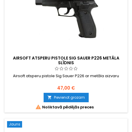
AIRSOFT ATSPERU PISTOLE SIG SAUER P226 METĀLA
SLĪDNIS
Airsoft atsperu pistole Sig Sauer P226 ar metāla aizvaru
47,00 €
Pievienot grozam


Noliktavā pēdējās preces
Jauns