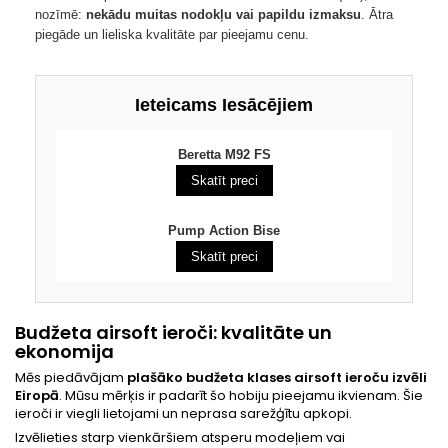
nozīmē:
nekādu muitas nodokļu vai papildu izmaksu
. Ātra
piegāde un lieliska kvalitāte par pieejamu cenu.
Ieteicams Iesācējiem
Beretta M92 FS
Skatīt preci
Pump Action Bise
Skatīt preci
Budžeta airsoft ieroči: kvalitāte un
ekonomija
Mēs piedāvājam
plašāko budžeta klases airsoft ieroču izvēli
Eiropā
. Mūsu mērķis ir padarīt šo hobiju pieejamu ikvienam. Šie
ieroči ir viegli lietojami un neprasa sarežģītu apkopi.
Izvēlieties starp vienkāršiem atsperu modeļiem vai