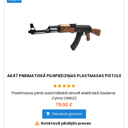
AK47 PNEIMATISKĀ PILNPIEDZIŅAS PLASTMASAS PISTOLE
Plastmasas pilnā automātiskā airsoft elektriskā šautene.
Cyma CM022
79,00 €
Pievienot grozam


Noliktavā pēdējās preces