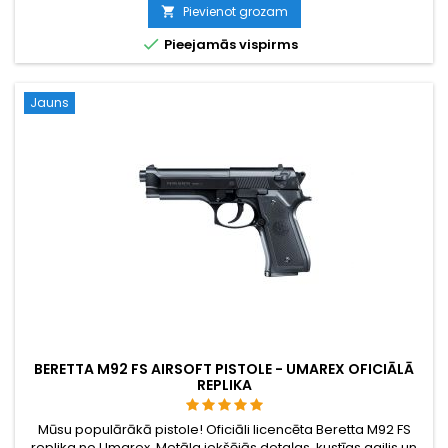
Pievienot grozam


Pieejamās vispirms
Jauns
BERETTA M92 FS AIRSOFT PISTOLE - UMAREX OFICIĀLĀ
REPLIKA
Mūsu populārākā pistole! Oficiāli licencēta Beretta M92 FS
replika no Umarex. Metāla iekšējās detaļas, kustīgs gailis un