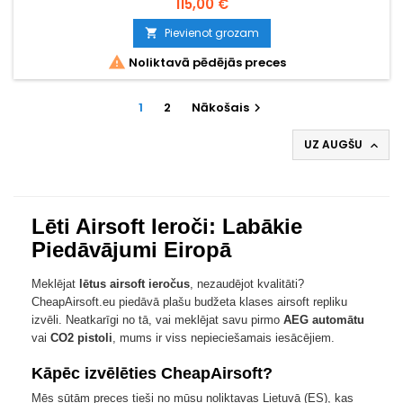
115,00 €
lietotājiem.
Pievienot grozam


Noliktavā pēdējās preces
1
2
Nākošais

UZ AUGŠU

Lēti Airsoft Ieroči: Labākie
Piedāvājumi Eiropā
Meklējat
lētus airsoft ieročus
, nezaudējot kvalitāti?
CheapAirsoft.eu piedāvā plašu budžeta klases airsoft repliku
izvēli. Neatkarīgi no tā, vai meklējat savu pirmo
AEG automātu
vai
CO2 pistoli
, mums ir viss nepieciešamais iesācējiem.
Kāpēc izvēlēties CheapAirsoft?
Mēs sūtām preces tieši no mūsu noliktavas Lietuvā (ES), kas