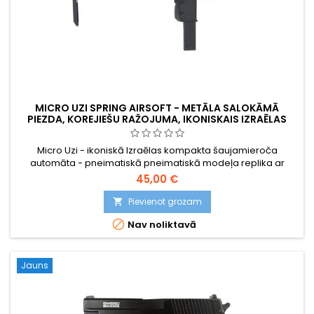
MICRO UZI SPRING AIRSOFT - METĀLA SALOKĀMĀ
PIEZDA, KOREJIEŠU RAŽOJUMA, IKONISKAIS IZRAĒLAS
SMG
Micro Uzi - ikoniskā Izraēlas kompakta šaujamieroča
automāta - pneimatiskā pneimatiskā modeļa replika ar
atsperes piedziņu. Izgatavots Korejā, lai nodrošinātu
45,00 €
augstāku uzbūves kvalitāti, ar metāla salokāmo pieturi,
metāla sprūda sviru, metāla sprūdu un drošinātāju, metāla
Pievienot grozam

virzuļa aizturēšanas mehānismu. 175 patronu magazīns.

Nav noliktavā
Kompakts 265 mm, 580 g.
Jauns