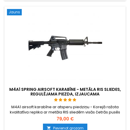
Jauns
M4A1 SPRING AIRSOFT KARABĪNE - METĀLA RIS SLIEDES,
REGULĒJAMA PIEZDA, IZJAUCAMA
M4A1 airsoft karabīne ar atsperu piedziņu - Korejā ražota
kvalitatīva replika ar metāla RIS sliedēm visās četrās pusēs
piederumiem, regulējamu pieturi un dzelzs mērierīci, kā arī
79,00 €
hop-up sistēmu. Izjaucama tāpat kā īsta M4 šautene.
Pievienot grozam
