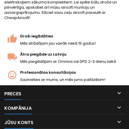
elektriskajiem sākuma komplektiem. Lai spēle būtu droša un
pilnvērtīga, apskatiet arī mūsu
airsoft munīciju
un
aizsargaprīkojumu
. Sāciet savu ceļu airsoft pasaulē ar
CheapAirsoft!
Droši iegādāties
Mēs strādājam jau vairāk nekā 15 gadus!
Ātra piegāde uz Latviju
Mēs piegādājam ar Omniva vai DPD 2-3 dienu laikā
Profesionālas konsultācijas
Sazinieties ar mums, un mēs jums palīdzēsim!

PRECES

KOMPĀNIJA

JŪSU KONTS