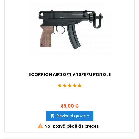
SCORPION AIRSOFT ATSPERU PISTOLE
45,00 €
Pievienot grozam


Noliktavā pēdējās preces