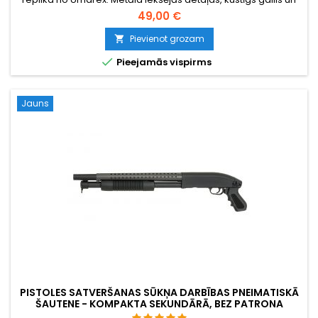
oriģinālie marķējumi.
49,00 €
Pievienot grozam


Pieejamās vispirms
Jauns
PISTOLES SATVERŠANAS SŪKŅA DARBĪBAS PNEIMATISKĀ
ŠAUTENE - KOMPAKTA SEKUNDĀRĀ, BEZ PATRONA