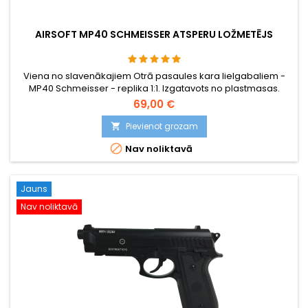
AIRSOFT MP40 SCHMEISSER ATSPERU LOŽMETĒJS
Viena no slavenākajiem Otrā pasaules kara lielgabaliem -
MP40 Schmeisser - replika 1:1. Izgatavots no plastmasas.
69,00 €
Pievienot grozam


Nav noliktavā
Jauns
Nav noliktavā