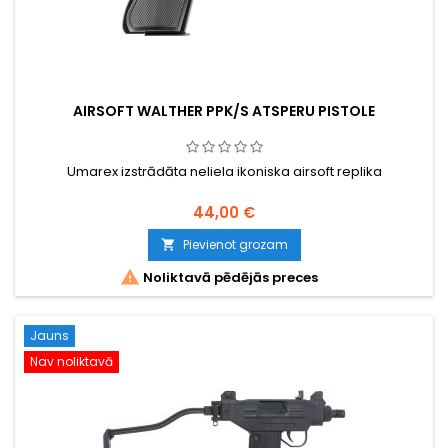
AIRSOFT WALTHER PPK/S ATSPERU PISTOLE
Umarex izstrādāta neliela ikoniska airsoft replika
44,00 €
Pievienot grozam


Noliktavā pēdējās preces
Jauns
Nav noliktavā