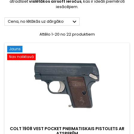
atradīsiet
vislētākos airsoft ieročus
, kas ir ideāli piemēroti
iesācējiem.

Cena, no lētākās uz dārgāko
Attēlo 1-20 no 22 produktiem
Jauns
Nav noliktavā
COLT 1908 VEST POCKET PNEIMATISKAIS PISTOLETS AR
ATSPERĒM