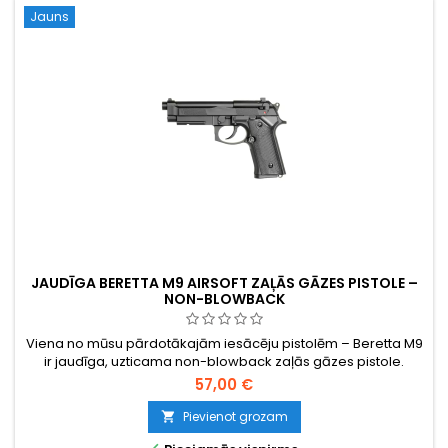
Jauns
JAUDĪGA BERETTA M9 AIRSOFT ZAĻĀS GĀZES PISTOLE –
NON-BLOWBACK
Viena no mūsu pārdotākajām iesācēju pistolēm – Beretta M9
ir jaudīga, uzticama non-blowback zaļās gāzes pistole.
Pārbaudīta ar 115–124 m/s, tā apvieno reālistisku pilnizmēra
57,00 €
izskatu ar regulējamu hop-up un Picatinny sliedi par izdevīgu
cenu.
Pievienot grozam
