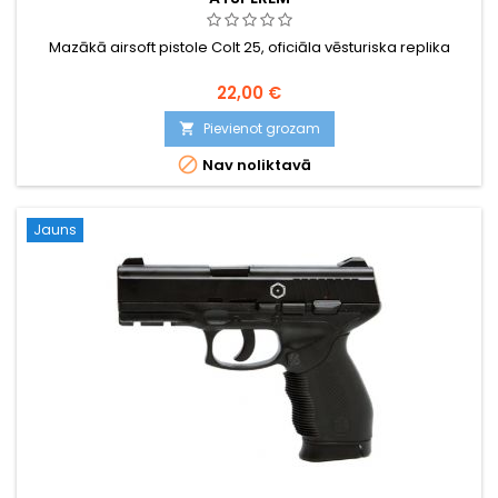
Mazākā airsoft pistole Colt 25, oficiāla vēsturiska replika
22,00 €
Pievienot grozam


Nav noliktavā
Jauns