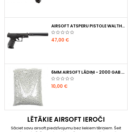
AIRSOFT ATSPERU PISTOLE WALTHER PPQ NAVY AR KLUSINĀTĀJU
47,00 €
6MM AIRSOFT LĀDIŅI - 2000 GAB., 0,20G, AUGSTAS KVALITĀTES
10,00 €
LĒTĀKIE AIRSOFT IEROČI
Sāciet savu airsoft piedzīvojumu bez liekiem tēriņiem. Šeit