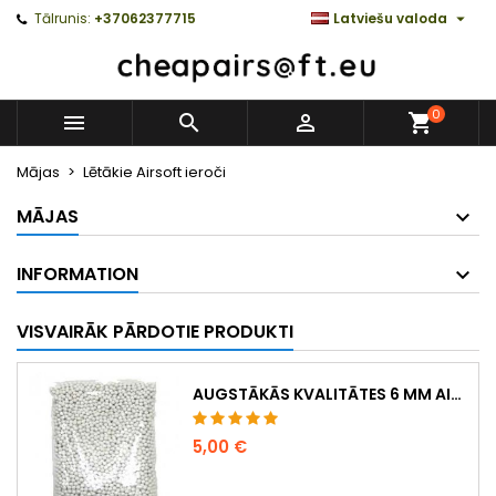

Tālrunis:
+37062377715
Latviešu valoda
0



Mājas
Lētākie Airsoft ieroči
MĀJAS
INFORMATION
VISVAIRĀK PĀRDOTIE PRODUKTI
AUGSTĀKĀS KVALITĀTES 6 MM AIRSOFT LODĪTES 0,20 G – 1000 GAB., NEAIZĶERAS, PRECĪZA ŠAUŠANA
5,00 €