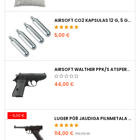
AIRSOFT CO2 KAPSULAS 12 G, 5 GAB. IEPAKOJUMĀ – RAŽOTAS UNGĀRIJĀ, ES, AUGSTĀKĀ KVALITĀTE
5,00 €
AIRSOFT WALTHER PPK/S ATSPERU PISTOLE
44,00 €
- 5,00 €
LUGER P08 JAUDIGA PILNMETALA CO2 AIRSOFT PISTOLE - UMAREX LEGENDS
114,00 €
119,00 €