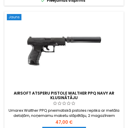

Pieejamās vispirms
Jauns
AIRSOFT ATSPERU PISTOLE WALTHER PPQ NAVY AR
KLUSINĀTĀJU
Umarex Walther PPQ pneimatiskā pistoles replika ar metāla
detaļām, noņemamu maketu slāpētāju, 2 magazīniem
47,00 €