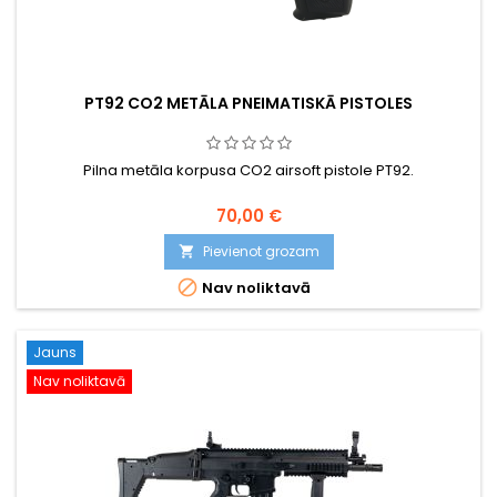
PT92 CO2 METĀLA PNEIMATISKĀ PISTOLES
Pilna metāla korpusa CO2 airsoft pistole PT92.
70,00 €
Pievienot grozam


Nav noliktavā
Jauns
Nav noliktavā