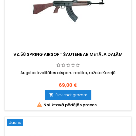
VZ.58 SPRING AIRSOFT ŠAUTENE AR METĀLA DAĻĀM
Augstas kvalitātes atsperu replika, ražota Korejā
69,00 €
Pievienot grozam


Noliktavā pēdējās preces
Jauns