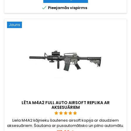

Pieejamās vispirms
Jauns
LĒTA M4A2 FULL AUTO AIRSOFT REPLIKA AR
AKSESUĀRIEM
Liela M4A2 kājnieku šautenes airsoft kopija ar daudziem
aksesuāriem. Šaušana ar pusautomātisko un pilno automātu.
Maza šāviena jauda, tāpēc tā ir piemērota jaunākiem airsoft