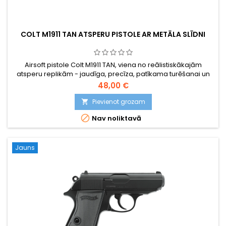
COLT M1911 TAN ATSPERU PISTOLE AR METĀLA SLĪDNI
Airsoft pistole Colt M1911 TAN, viena no reālistiskākajām
atsperu replikām - jaudīga, precīza, patīkama turēšanai un
viegli lietojama. Ar tuksneša kamuflējumu un sliedi piederumu
48,00 €
montāžai.
Pievienot grozam


Nav noliktavā
Jauns