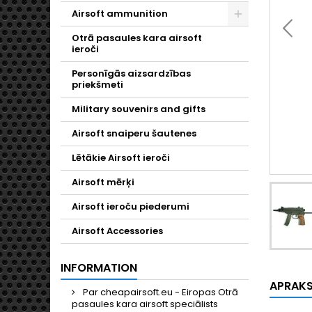
Airsoft ammunition
Toggle
Otrā pasaules kara airsoft
ieroči
Personīgās aizsardzības
priekšmeti
Military souvenirs and gifts
Airsoft snaiperu šautenes
Lētākie Airsoft ieroči
Airsoft mērķi
Airsoft ieroču piederumi
Airsoft Accessories
INFORMATION
APRAK
Par cheapairsoft.eu - Eiropas Otrā
pasaules kara airsoft speciālists