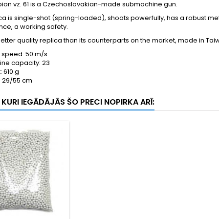
pion vz. 61 is a Czechoslovakian-made submachine gun.
ica is single-shot (spring-loaded), shoots powerfully, has a robust meta
ce, a working safety.
 better quality replica than its counterparts on the market, made in Tai
 speed: 50 m/s
ne capacity: 23
: 610 g
: 29/55 cm
, KURI IEGĀDĀJĀS ŠO PRECI NOPIRKA ARĪ: