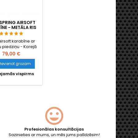
SPRING AIRSOFT
ĪNE - METĀLA RIS
ES, REGULĒJAMA
DA, IZJAUCAMA
irsoft karabīne ar
 piedziņu - Korejā
valitatīva replika ar
79,00 €
 RIS sliedēm visās
pusēs piederumiem,
Pievienot grozam
mu pieturi un dzelzs
ejamās vispirms
īci, kā arī hop-up
 Izjaucama tāpat kā
ta M4 šautene.
Profesionālas konsultācijas
Sazinieties ar mums, un mēs jums palīdzēsim!