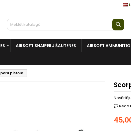
L
Mekl
NES
AIRSOFT SNAIPERU ŠAUTENES
AIRSOFT AMMUNITIO
speru pistole
Scorp
Novērtē
Read 
45,0