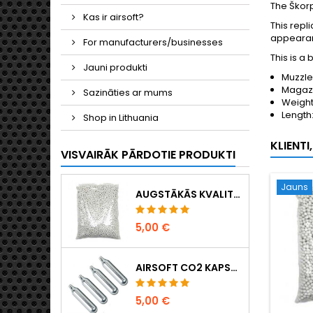
The Škor
Kas ir airsoft?
This repl
appearan
For manufacturers/businesses
This is a
Jauni produkti
Muzzle
Magazi
Sazināties ar mums
Weight
Length
Shop in Lithuania
KLIENTI
VISVAIRĀK PĀRDOTIE PRODUKTI
Jauns
AUGSTĀKĀS KVALITĀTES 6 MM AIRSOFT LODĪTES 0,20 G – 1000 GAB., NEAIZĶERAS, PRECĪZA ŠAUŠANA
5,00 €
AIRSOFT CO2 KAPSULAS 12 G, 5 GAB. IEPAKOJUMĀ – RAŽOTAS UNGĀRIJĀ, ES, AUGSTĀKĀ KVALITĀTE
5,00 €