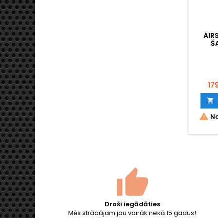
AIR
Š
17


No
Droši iegādāties
Mēs strādājam jau vairāk nekā 15 gadus!