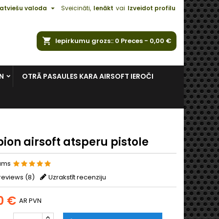

atviešu valoda
Sveicināti,
Ienākt
vai
Izveidot profilu
ēt
Iepirkumu grozs:
0
Preces -
0,00 €
N
OTRĀ PASAULES KARA AIRSOFT IEROČI
ion airsoft atsperu pistole
jums
reviews (
8
)
Uzrakstīt recenziju
0 €
AR PVN