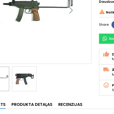
Daudzu

Noli
Share
Uz
D
M
Ā
M
S
STS
PRODUKTA DETAĻAS
RECENZIJAS