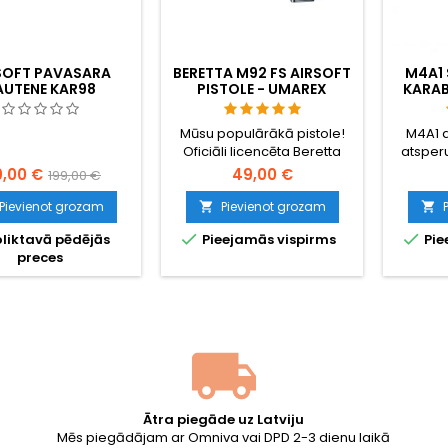
SOFT PAVASARA
BERETTA M92 FS AIRSOFT
M4A1 
AUTENE KAR98
PISTOLE - UMAREX
KARAB
OFICIĀLĀ REPLIKA
SLIED
PIEZ
Mūsu populārākā pistole!
M4A1 a
Oficiāli licencēta Beretta
atsperu
M92 FS replika no Umarex.
ražota k
9,00 €
49,00 €
199,00 €
Metāla iekšējās detaļas,
metāla
kustīgs gailis un oriģinālie
četrās 
Pievienot grozam
Pievienot grozam


marķējumi.
regulēja


liktavā pēdējās
Pieejamās vispirms
Pie
mērier
preces
sistēmu.
īs
Ātra piegāde uz Latviju
Mēs piegādājam ar Omniva vai DPD 2-3 dienu laikā