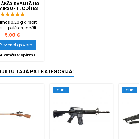
ĀKĀS KVALITĀTES
AIRSOFT LODĪTES
 G – 1000 GAB.,
ZĶERAS, PRECĪZA
amas 0,20 g airsoft
ŠAUŠANA
es — pulētas, ideāli
, droša padeve caur
5,00 €
ru hop-up sistēmu.
ītes lielas ietilpības
Pievienot grozam
azīniem, gāzes
ejamās vispirms
ātām un standarta
iem. Garantija pret
eršanos, precīza
DUKTU TAJĀ PAT KATEGORIJĀ:
šaušana.
Jauns
Jauns