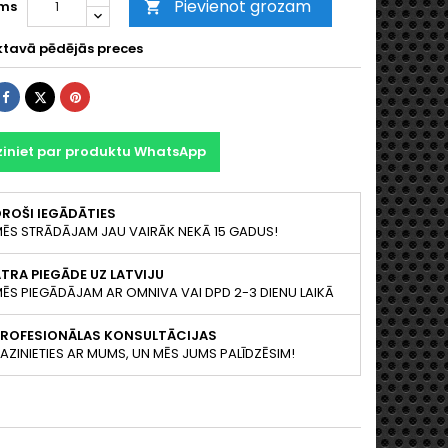
Pievienot grozam
ms

ktavā pēdējās preces
Share
Tweet
Pinterest
ziniet par produktu WhatsApp
ROŠI IEGĀDĀTIES
ĒS STRĀDĀJAM JAU VAIRĀK NEKĀ 15 GADUS!
TRA PIEGĀDE UZ LATVIJU
ĒS PIEGĀDĀJAM AR OMNIVA VAI DPD 2-3 DIENU LAIKĀ
PROFESIONĀLAS KONSULTĀCIJAS
AZINIETIES AR MUMS, UN MĒS JUMS PALĪDZĒSIM!