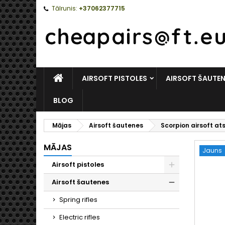
Tālrunis:
+37062377715
MĀJAS
AIRSOFT PISTOLES
AIRSOFT ŠAUTE
BLOG
Mājas
Airsoft šautenes
Scorpion airsoft at
MĀJAS
Jauns
Airsoft pistoles
Toggle
Airsoft šautenes
Toggle
Spring rifles
Electric rifles