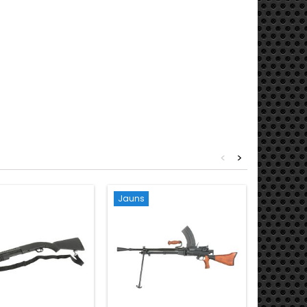
<
>
Jauns
Jauns