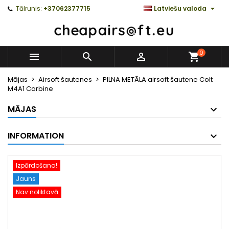

Tālrunis:
+37062377715
Latviešu valoda
0



Mājas
Airsoft šautenes
PILNA METĀLA airsoft šautene Colt
M4A1 Carbine
MĀJAS
INFORMATION
Izpārdošana!
Jauns
Nav noliktavā