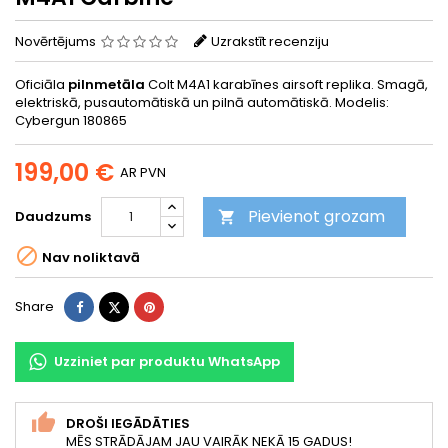
Novērtējums
Uzrakstīt recenziju
Oficiāla
pilnmetāla
Colt M4A1 karabīnes airsoft replika. Smagā,
elektriskā, pusautomātiskā un pilnā automātiskā. Modelis:
Cybergun 180865
199,00 €
AR PVN
Pievienot grozam
Daudzums


Nav noliktavā
Share
Tweet
Pinterest
Share
Uzziniet par produktu WhatsApp
DROŠI IEGĀDĀTIES
MĒS STRĀDĀJAM JAU VAIRĀK NEKĀ 15 GADUS!