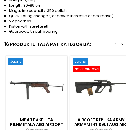
Weight: 2,8 kg
Length: 80-89 cm
Magazine capacity: 350 pellets
Quick spring change (for power increase or decrease)
V2 gearbox
Piston with steel teeth
Gearbox with ball bearing
16 PRODUKTU TAJĀ PAT KATEGORIJĀ:
<
>
Jauns
Jauns
Nav noliktavā
MP40 BAKELIITA
AIRSOFT REPLIKA ARMY
PILNMETALA AEG AIRSOFT
ARMAMENT R901 AUG AEG
PISTOLETSAUTENE - WWII
AEG