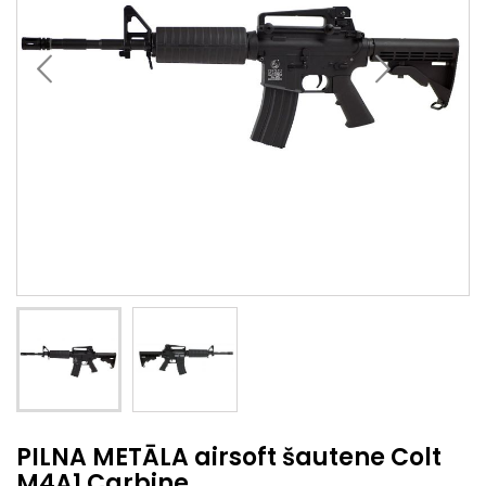
PILNA METĀLA airsoft šautene Colt
M4A1 Carbine