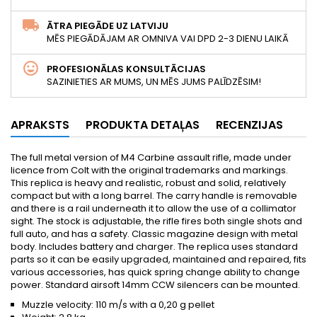
ĀTRA PIEGĀDE UZ LATVIJU
MĒS PIEGĀDĀJAM AR OMNIVA VAI DPD 2-3 DIENU LAIKĀ
PROFESIONĀLAS KONSULTĀCIJAS
SAZINIETIES AR MUMS, UN MĒS JUMS PALĪDZĒSIM!
APRAKSTS
PRODUKTA DETAĻAS
RECENZIJAS
The full metal version of M4 Carbine assault rifle, made under
licence from Colt with the original trademarks and markings.
This replica is heavy and realistic, robust and solid, relatively
compact but with a long barrel. The carry handle is removable
and there is a rail underneath it to allow the use of a collimator
sight. The stock is adjustable, the rifle fires both single shots and
full auto, and has a safety. Classic magazine design with metal
body. Includes battery and charger. The replica uses standard
parts so it can be easily upgraded, maintained and repaired, fits
various accessories, has quick spring change ability to change
power. Standard airsoft 14mm CCW silencers can be mounted.
Muzzle velocity: 110 m/s with a 0,20 g pellet