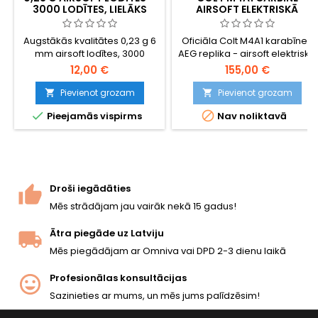
3000 LODĪTES, LIELĀKS
AIRSOFT ELEKTRISKĀ
SVARS LABĀKAI
UZBRUKUMA ŠAUTENE
PRECIZITĀTEI UN LIDOJUMA
Augstākās kvalitātes 0,23 g 6
Oficiāla Colt M4A1 karabīnes
ATTĀLUMAM
mm airsoft lodītes, 3000
AEG replika - airsoft elektriskā
lodītes atkārtoti aizdarāmā
šautene. Modelis: Cybergun
12,00 €
155,00 €
pudelē. Smagākas nekā
180860
standarta 0,20 g lodītes —
Pievienot grozam
Pievienot grozam


labāka pretestība pret vēju,


Pieejamās vispirms
Nav noliktavā
līdzenāka lidojuma
trajektorija, lielāka enerģija
lidojuma beigās. Ražotas
Specna Arms (BLS Taiwan):
pulētas, ideāli apaļas,
piemērotas hop-up
Droši iegādāties
sistēmām. Liels krājums
Mēs strādājam jau vairāk nekā 15 gadus!
palīgieročiem un
nopietniem...
Ātra piegāde uz Latviju
Mēs piegādājam ar Omniva vai DPD 2-3 dienu laikā
Profesionālas konsultācijas
Sazinieties ar mums, un mēs jums palīdzēsim!