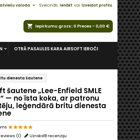

atviešu valoda
Sveicināti,
Ienākt
vai
Izveidot profilu
ēt
Iepirkumu grozs:
0
Preces -
0,00 €
N
OTRĀ PASAULES KARA AIRSOFT IEROČI
britu dienesta šautene
ft šautene „Lee-Enfield SMLE
I“ — no īsta koka, ar patronu
ēju, leģendārā britu dienesta
ene
jums
reviews (
1
)
Uzrakstīt recenziju