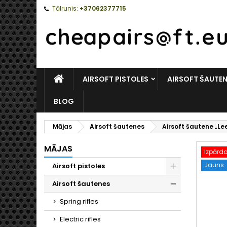
Tālrunis:
+37062377715
MĀJAS
AIRSOFT PISTOLES
AIRSOFT ŠAUTE
BLOG
Mājas
Airsoft šautenes
Airsoft šautene „Le
MĀJAS
Izpārd
Jauns
Airsoft pistoles
Toggle
Airsoft šautenes
Toggle
Spring rifles
Electric rifles