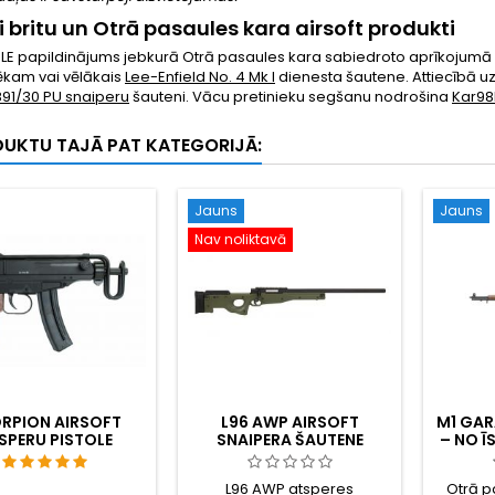
ti britu un Otrā pasaules kara airsoft produkti
LE papildinājums jebkurā Otrā pasaules kara sabiedroto aprīkojumā 
kam vai vēlākais
Lee-Enfield No. 4 Mk I
dienesta šautene. Attiecībā u
891/30 PU snaiperu
šauteni. Vācu pretinieku segšanu nodrošina
Kar98
DUKTU TAJĀ PAT KATEGORIJĀ:
Jauns
Jauns
Nav noliktavā
RPION AIRSOFT
L96 AWP AIRSOFT
M1 GAR
SPERU PISTOLE
SNAIPERA ŠAUTENE
– NO Ī
NO 
PA
L96 AWP atsperes
Otrā p
AME