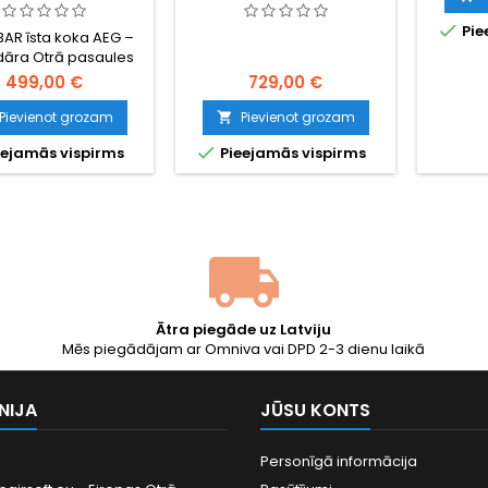
KOKS
rok

Pie
saloka
BAR īsta koka AEG –
atbalst
dāra Otrā pasaules
pusa
rowning automātiskā
499,00 €
729,00 €
pilnaut
 replika. Pilnmetāla
380 FP
s, īsts tumši lakots
Pievienot grozam
Pievienot grozam

Bater
ālistisks 6,4 kg svars,

ejamās vispirms
Pieejamās vispirms
da bipods iekļauts.
pilna auto. Ultimātā
uriskā airsoft LMG
lekcionāriem un
ekonstrukcijas
dalībniekiem.
Ātra piegāde uz Latviju
Mēs piegādājam ar Omniva vai DPD 2-3 dienu laikā
NIJA
JŪSU KONTS
Personīgā informācija