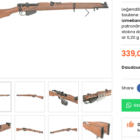
Leģendār
šautene
izmeša
patronām
stobra d
ar 0,20 g
339,
Daudzu
Share
Uz
D
M