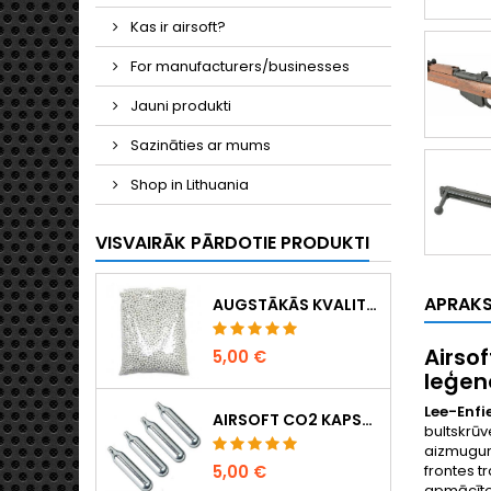
Kas ir airsoft?
For manufacturers/businesses
Jauni produkti
Sazināties ar mums
Shop in Lithuania
VISVAIRĀK PĀRDOTIE PRODUKTI
APRAK
AUGSTĀKĀS KVALITĀTES 6 MM AIRSOFT LODĪTES 0,20 G – 1000 GAB., NEAIZĶERAS, PRECĪZA ŠAUŠANA
Airsof
5,00 €
leģen
Lee-Enfi
AIRSOFT CO2 KAPSULAS 12 G, 5 GAB. IEPAKOJUMĀ – RAŽOTAS UNGĀRIJĀ, ES, AUGSTĀKĀ KVALITĀTE
bultskrūv
aizmugur
frontes t
5,00 €
apmācīto b