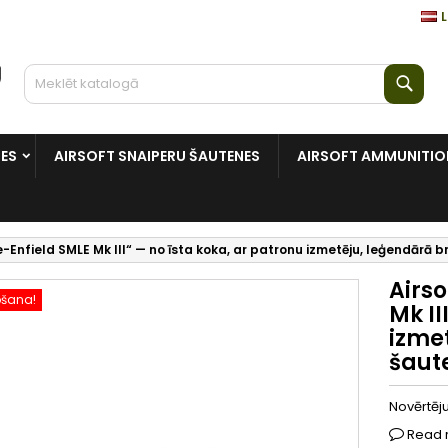
L
Mekl
NES
AIRSOFT SNAIPERU ŠAUTENES
AIRSOFT AMMUNITIO
e-Enfield SMLE Mk III“ — no īsta koka, ar patronu izmetēju, leģendārā 
Airso
ošana!
Mk II
izmet
šaut
Novērtē
Read 