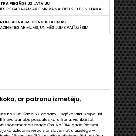
TRA PIEGĀDE UZ LATVIJU
ĒS PIEGĀDĀJAM AR OMNIVA VAI DPD 2-3 DIENU LAIKĀ
PROFESIONĀLAS KONSULTĀCIJAS
AZINIETIES AR MUMS, UN MĒS JUMS PALĪDZĒSIM!
 koka, ar patronu izmetēju,
ne no 1895. līdz 1957. gadam — ilgāko laiku kalpojusī
II
kļuva par abu pasaules karu ikonu: vienkāršoti
tronu noņemamais magazīns. No 1914. gada Rietumu
ju kā uzticams ierocis ar slaveni ātru aizslēgu —
ecīgi šāvieni minūtē, kas bija pietiekami ātri, lai vācu