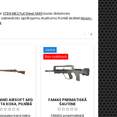
ir
STEN MK2 Full Steel SMG
tuvas distances
z sabiedroto aprīkojumu Austrumu frontē skatiet
Mosin-
k
.
<
>
Jauns
Jauns
Nav noliktavā
Nav noli
AND AIRSOFT AEG
FAMAS PNEIMATISKĀ
SCH
STA KOKA, PILNĪBĀ
ŠAUTENE
AUTEN
METĀLA, OTRĀ
BAK
SAULES KARA
asaules kara laika
FAMAS pneimatiskā
Metāla
RIKĀŅU KAUJAS