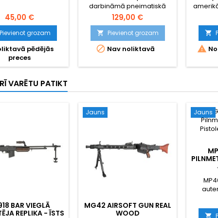
darbināmā pneimatiskā
amerikā
snaipera šautene
airso
45,00 €
129,00 €
izmēra
īsti
Pievienot grozam
Pievienot grozam


eleme


liktavā pēdējās
Nav noliktavā
Nol
metāla
preces
F
pārne
iekšēj
RĪ VARĒTU PATIKT
diamet
bloc
Autent
garums
Jauns
Jauns
ko Pa
MP
PILNME
PISTOL
MP40
aute
pistol
918 BAR VIEGLĀ
MG42 AIRSOFT GUN REAL
repl
ĒJA REPLIKA - ĪSTS
WOOD
korpus
