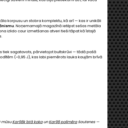
tāla korpusu un stobra komplektu, kā arī — kas ir unikāli
hānismu
. Noņemamajā magazīnā ietilpst sešas metāla
na izlido caur izmetšanas atveri tieši tāpat kā īstajā
s.
ns tiek sagatavots, pārvietojot bultskrūvi — tādā pašā
lodītēm (~0,95 J), kas labi piemērots lauka kaujām brīvā
kā mūsu
Kar98k īstā koka
un
Kar98 polimēra
šautenes —