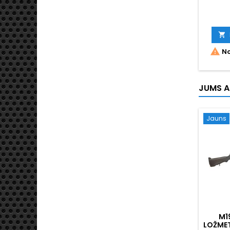


No
JUMS A
Jauns
M1
LOŽMET