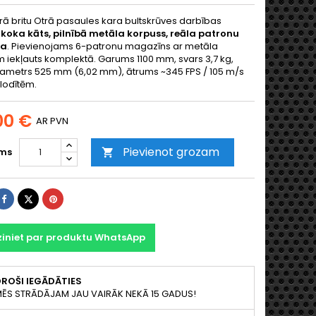
ā britu Otrā pasaules kara bultskrūves darbības
:
koka kāts, pilnībā metāla korpuss, reāla patronu
na
. Pievienojams 6-patronu magazīns ar metāla
 iekļauts komplektā. Garums 1100 mm, svars 3,7 kg,
iametrs 525 mm (6,02 mm), ātrums ~345 FPS / 105 m/s
 lodītēm.
00 €
AR PVN
Pievienot grozam
ms

Share
Tweet
Pinterest
ziniet par produktu WhatsApp
ROŠI IEGĀDĀTIES
ĒS STRĀDĀJAM JAU VAIRĀK NEKĀ 15 GADUS!