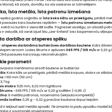
 Monsā, kā ziņots, domātu, ka viņi saskaras ar ložmetējiem.
oka, īsta metāla, īsta patronu izmešana
t replika godina oriģinālu ar
īsta koka kātu un priekšgalu
, pilnībā me
rā pasaules kara šautenes replikām —
īstu patronu izmešanas me
 katrā no kurām ir viena BB lodīte. Pagrieziet aizslēgu, un izšautā patro
s ir vistuvāk, kā varat izjust īstu „Lee-Enfield“ bez šaujamieroču atļauja
a darbība ar atsperes spēku
ir
atsperes
darbināma bultskrūves darbības šautene
. Katrs šāvie
īstajam ierocim. Lodes ātrums ir aptuveni
345 FPS / 105 m/s
ar 0,20 g 
Otrā pasaules kara kauju rekonstrukcijām.
kie parametri
avasara mehānisma airsoft šautene ar bultskrūvi
āls:
Koka kāts un priekšgals; pilnībā metāla korpuss, stobrs un slēdzis
s:
1 100 mm (110 cm)
3,7 kg
ais stobrs:
525 mm, 6,02 mm tightbore
ātrums:
~345 FPS / 105 m/s ar 0,20 g lodītēm (~0,95 J)
īna:
6 metāla patronas, noņemama (iekļauta komplektā)
amās lodītes:
0,25 g – 0,32 g precīzai šaušanai ārpus telpām
 ir iekļauti seši metāla apvalki. Tie izmanto to pašu apvalku modeli 
daļas ir savstarpēji aizvietojamas.