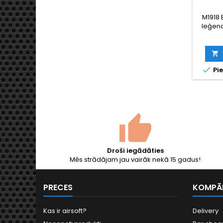
M1918 
leģen
kara B
šautene
korpus

koks, re

Pie
tērau
Tikai 
vēst
ko
r
Droši iegādāties
Mēs strādājam jau vairāk nekā 15 gadus!
PRECES
KOMPĀ
Kas ir airsoft?
Delivery