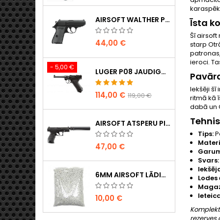
karaspēks
AIRSOFT WALTHER PPK/S ATSPERU PISTOLE
Īsta k
Šī airsof
44,00 €
starp Ot
patronas,
ieroci. Ta
- 5,00 €
LUGER P08 JAUDIGA PILNMETALA CO2 AIRSOFT PISTOLE - UMAREX LEGENDS
Pavārd
Iekšēji šī 
114,00 €
119,00 €
ritmā kā 
dabā un 
Tehnis
AIRSOFT ATSPERU PISTOLE WALTHER PPQ NAVY AR KLUSINĀTĀJU
Tips:
P
Materi
47,00 €
Garum
Svars:
Iekšēj
6MM AIRSOFT LĀDIŅI - 2000 GAB., 0,20G, AUGSTAS KVALITĀTES
Lodes 
Magaz
Ieteic
10,00 €
Komplektā
rezerves 