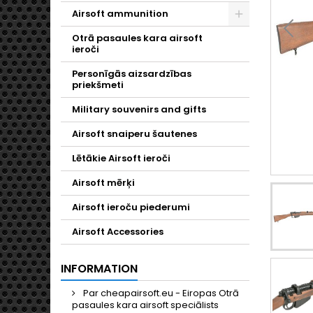
Airsoft ammunition
Toggle
Otrā pasaules kara airsoft
ieroči
Personīgās aizsardzības
priekšmeti
Military souvenirs and gifts
Airsoft snaiperu šautenes
Lētākie Airsoft ieroči
Airsoft mērķi
Airsoft ieroču piederumi
Airsoft Accessories
INFORMATION
Par cheapairsoft.eu - Eiropas Otrā
pasaules kara airsoft speciālists