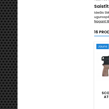
Saistī
Ideāls SM
ugunsspē
Nagant 1
16 PRO
Jauns
SCO
AT