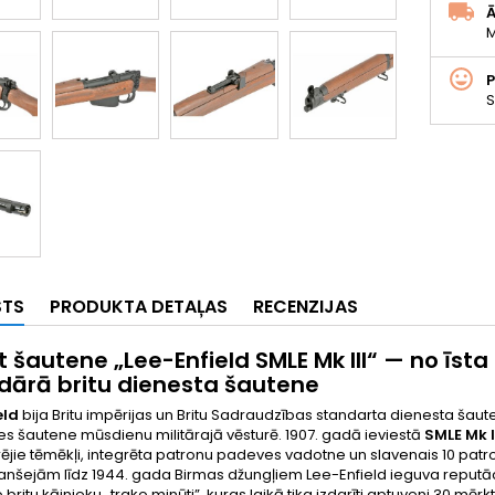
Ā
M
S
STS
PRODUKTA DETAĻAS
RECENZIJAS
t šautene „Lee-Enfield SMLE Mk III“ — no īsta
dārā britu dienesta šautene
eld
bija Britu impērijas un Britu Sadraudzības standarta dienesta šaute
es šautene mūsdienu militārajā vēsturē. 1907. gadā ieviestā
SMLE Mk I
ējie tēmēkļi, integrēta patronu padeves vadotne un slavenais 10 pa
ranšejām līdz 1944. gada Birmas džungļiem Lee-Enfield ieguva reputāci
ritu kājnieku „trako minūti”, kuras laikā tika izdarīti aptuveni 30 mērķti