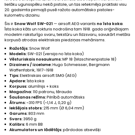
lielāku ugunsspēku nekā pistole, un tas ietekmēja praktiski visu
20. gadsimta pirmajā pusē ražoto automātisko pistoles-
kulometru dizainu.
Šis ir
Snow Wolf SW-021
— airsoft AEG variants
no īsta koka
.
Īsta koka kāts un rokturis nodrošina tam 1918. gada oriģinālajam
modelim raksturīgo svaru, tekstūru un līdzsvaru, savukārt metāla
korpusā atrodas elektriskais piedziņas mehānisms.
Ražotājs:
Snow Wolf
Modelis:
SW-021 (versija no īsta koka)
Vēsturiskais nosaukums:
MP 18 (Maschinenpistole 18)
Dizainers / izcelsme:
Hugo Schmeisser, Bergmann
Waffenfabrik, 1917–1918
Tips:
Elektriskais airsoft SMG (AEG)
Apdare:
īsta koka
Korpuss:
alumīnijs + koks
Magazīna:
110 patronu, tērauda
Šaušanas režīms:
Pilnībā automātisks
Ātrums:
~310 FPS (~1,14 J, 0,20 g)
Iekšējais stobrs:
215 mm (Ø 6,04 mm)
Garums:
803 mm
Svars:
3950 g
Kalibrs:
6 mm BB
Akumulators un lādētājs:
pārdodas atsevišķi