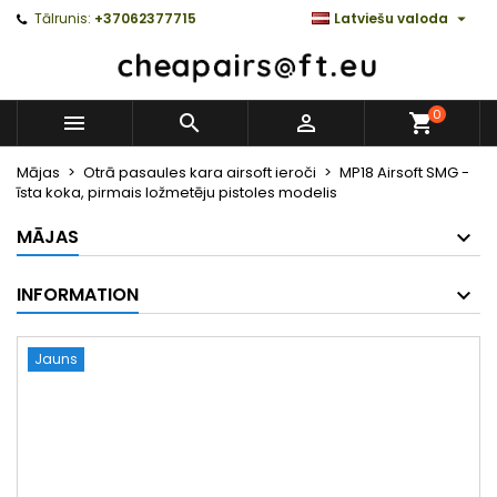

Tālrunis:
+37062377715
Latviešu valoda
0



Mājas
Otrā pasaules kara airsoft ieroči
MP18 Airsoft SMG -
īsta koka, pirmais ložmetēju pistoles modelis
MĀJAS
INFORMATION
Jauns