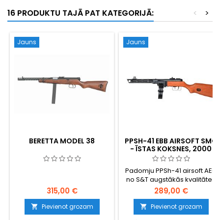
16 PRODUKTU TAJĀ PAT KATEGORIJĀ:
<
>
Jauns
Jauns
BERETTA MODEL 38
PPSH-41 EBB AIRSOFT SMG
- ĪSTAS KOKSNES, 2000
GAB. CILINDRS, AR
AIZMUGURĒJO IZPLŪDI
Padomju PPSh-41 airsoft AEG
no S&T augstākās kvalitātes
REAL-WOOD komplektācijā ar
315,00 €
289,00 €
elektrisko aizmugurējo
triecienu. Pilnmetāla
Pievienot grozam
Pievienot grozam


augšdaļa, īsta koka stobrs un