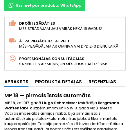
Uzziniet par produktu WhatsApp
DROŠI IEGĀDĀTIES
MĒS STRĀDĀJAM JAU VAIRĀK NEKĀ 15 GADUS!
ĀTRA PIEGĀDE UZ LATVIJU
MĒS PIEGĀDĀJAM AR OMNIVA VAI DPD 2-3 DIENU LAIKĀ
PROFESIONĀLAS KONSULTĀCIJAS
SAZINIETIES AR MUMS, UN MĒS JUMS PALĪDZĒSIM!
APRAKSTS
PRODUKTA DETAĻAS
RECENZIJAS
MP 18 — pirmais īstais automāts
MP 18
, ko 1917. gadā
Hugo Schmeisser
izstrādāja
Bergmann
Waffenfabrik
uzņēmumam un ko 1918. gada vidū ieviesa
Vācijas imperiālās armijas rīcībā, bija pirmais īstais
automātiskais pistoles-kulometrs, kas jebkad tika izmantots
kaujas apstākļos. Tas bija paredzēts kā tuvas darbības rādiusa
ierocis tranšeju karā, lai nodrošinātu atsevišķiem karavīriem