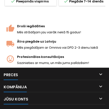


Pieejamās vispirms
Piegāde 7-14 dienās
rokturis, 2000 patronu
tērauda cilindra magazīns,
pusautomāts un pilnpiedziņa.
~300 FPS / 1,4 J. 840 mm, 3780
g.
Droši iegādāties
Mēs strādājam jau vairāk nekā 15 gadus!
Ātra piegāde uz Latviju
Mēs piegādājam ar Omniva vai DPD 2-3 dienu laikā
Profesionālas konsultācijas
Sazinieties ar mums, un mēs jums palīdzēsim!

PRECES

KOMPĀNIJA

JŪSU KONTS