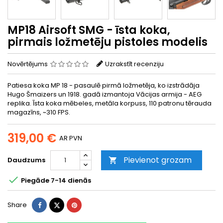
MP18 Airsoft SMG - īsta koka,
pirmais ložmetēju pistoles modelis
Novērtējums
Uzrakstīt recenziju
Patiesa koka MP 18 - pasaulē pirmā ložmetēja, ko izstrādāja
Hugo Šmaizers un 1918. gadā izmantoja Vācijas armija - AEG
replika. Īsta koka mēbeles, metāla korpuss, 110 patronu tērauda
magazīns, ~310 FPS.
319,00 €
AR PVN
Pievienot grozam
Daudzums


Piegāde 7-14 dienās
Share
Tweet
Pinterest
Share