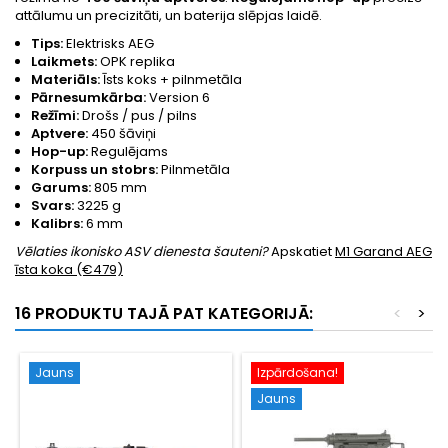
attālumu un precizitāti, un baterija slēpjas laidē.
Tips:
Elektrisks AEG
Laikmets:
OPK replika
Materiāls:
Īsts koks + pilnmetāla
Pārnesumkārba:
Version 6
Režīmi:
Drošs / pus / pilns
Aptvere:
450 šāviņi
Hop-up:
Regulējams
Korpuss un stobrs:
Pilnmetāla
Garums:
805 mm
Svars:
3225 g
Kalibrs:
6 mm
Vēlaties ikonisko ASV dienesta šauteni?
Apskatiet
M1 Garand AEG
īsta koka (€479)
16 PRODUKTU TAJĀ PAT KATEGORIJĀ:
<
>
Jauns
Izpārdošana!
Jauns