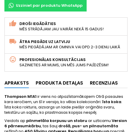
Uzziniet par produktu WhatsApp
DROŠI IEGĀDĀTIES
MĒS STRĀDĀJAM JAU VAIRĀK NEKĀ 15 GADUS!
ĀTRA PIEGĀDE UZ LATVIJU
MĒS PIEGĀDĀJAM AR OMNIVA VAI DPD 2-3 DIENU LAIKĀ
PROFESIONĀLAS KONSULTĀCIJAS
SAZINIETIES AR MUMS, UN MĒS JUMS PALĪDZĒSIM!
APRAKSTS
PRODUKTA DETAĻAS
RECENZIJAS
Thompson M1A1
ir viens no atpazīstamākajiem Otrā pasaules
kara ieročiem, un šī ir versija, ko vēlas kolekcionāri:
īsta koka
.
Īsta koka rokturis, aizsargs un laide piešķir oriģināla svaru,
tekstūru un sajūtu, ko plastmasas kopijas nespēj.
Veidots ap
pilnmetāla korpusu un stobru
ar uzticamu
Version
6 pārnesumkārbu
, tas šauj
drošā, pus- un pilnautomāta
režīmā no
450 šāviņu aptveres
.
Regulējams hop-up
precizē