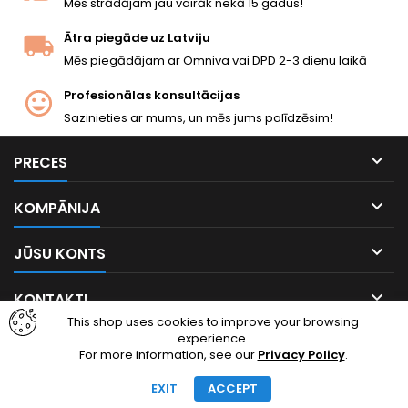
Mēs strādājam jau vairāk nekā 15 gadus!
Ātra piegāde uz Latviju
Mēs piegādājam ar Omniva vai DPD 2-3 dienu laikā
Profesionālas konsultācijas
Sazinieties ar mums, un mēs jums palīdzēsim!

PRECES

KOMPĀNIJA

JŪSU KONTS

KONTAKTI
This shop uses cookies to improve your browsing
experience.
Facebook
Instagram
For more information, see our
Privacy Policy
.
EXIT
ACCEPT
© Copyright 2026 cheapairsoft.eu. Visas tiesības aizsargātas.