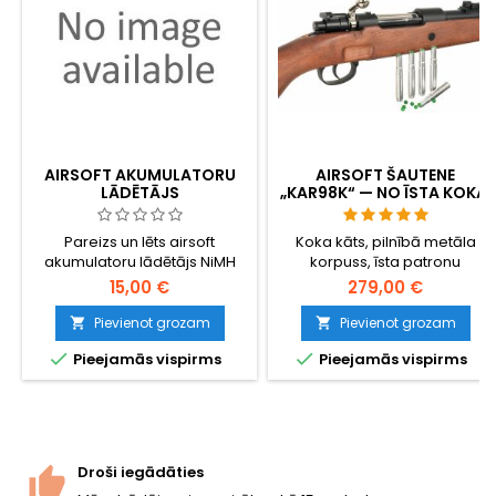
AIRSOFT AKUMULATORU
AIRSOFT ŠAUTENE
LĀDĒTĀJS
„KAR98K“ — NO ĪSTA KOKA,
AR PATRONU IZMETĒJU,
OTRĀ PASAULES KARA
Pareizs un lēts airsoft
Koka kāts, pilnībā metāla
VĀCU ARMIJAS DIENESTA
akumulatoru lādētājs NiMH
korpuss, īsta patronu
ŠAUTENE
akumulatoriem
izmešana — visreālākā
15,00 €
279,00 €
Kar98k airsoft replika.
Pavasara mehānisma
Pievienot grozam
Pievienot grozam


bultskrūves darbība, 1120 mm


Pieejamās vispirms
Pieejamās vispirms
garš, 3,0 kg, 500 mm šaurā
stobra diametrs (6,02 mm),
~350 FPS / 107 m/s ar 0,20 g
lodītēm (~1,14 J). Komplektā
iekļautas 5 metāla čaulas.
Droši iegādāties