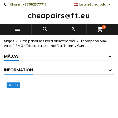

Tālrunis:
+37062377715
Latviešu valoda
0



Mājas
Otrā pasaules kara airsoft ieroči
Thompson M1A1
Airsoft SMG - īsta koka, pilnmetāla, Tommy Gun
MĀJAS
INFORMATION
Jauns