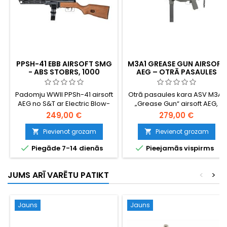
PPSH-41 EBB AIRSOFT SMG
M3A1 GREASE GUN AIRSOFT
- ABS STOBRS, 1000
AEG – OTRĀ PASAULES
PATRONU CILINDRS,
KARA METĀLA SMG, 500
AIZMUGURĒJAIS IZPLŪDES
PATRONU LIELAS IETILPĪBAS
Padomju WWII PPSh-41 airsoft
Otrā pasaules kara ASV M3A1
TRIECIENS
MAGAZĪNA
AEG no S&T ar Electric Blow-
„Grease Gun“ airsoft AEG,
Back reālistiskai aizvara
pilnībā metāla — alumīnija un
249,00 €
279,00 €
darbībai. ABS polimēra
tērauda konstrukcija,
stobrs, metāla augšdaļa, 1000
specializēta pārnesumkārba,
Pievienot grozam
Pievienot grozam


patronu tērauda cilindra
500 patronu lielas ietilpības


Piegāde 7-14 dienās
Pieejamās vispirms
magazīns, pusautomāts un
magazīna, regulējams hop-
pilnpiedziņa. ~300 FPS / 1,4 J.
up, ~1,34 J. Kompaktais 508
840 mm, 3780 g.
mm garš automāts, kas
JUMS ARĪ VARĒTU PATIKT
<
>
raksturoja amerikāņu
karavīru apbruņojumu kara
beigās.
Jauns
Jauns