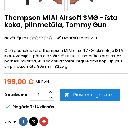
Thompson M1A1 Airsoft SMG - īsta
koka, pilnmetāla, Tommy Gun
Novērtējums
Uzrakstīt recenziju
Otrā pasaules kara Thompson M1A1 airsoft AEG iekārotajā ĪSTA
KOKA versijā – pārsteidzoši reālistisks. Pilnmetāla korpuss, V6
pārnesumkārba, 450 šāviņu aptvere, regulējams hop-up, pus-
un pilnautomāts. 805 mm, 3225 g.
199,00 €
AR PVN
Pievienot grozam
Daudzums


Piegāde 7-14 dienās
Share
Tweet
Pinterest
Share