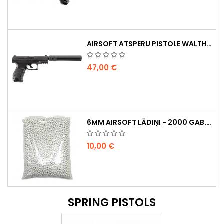
AIRSOFT ATSPERU PISTOLE WALTHER PPQ NAVY AR KLUSINĀTĀJU
47,00 €
6MM AIRSOFT LĀDIŅI - 2000 GAB., 0,20G, AUGSTAS KVALITĀTES
10,00 €
SPRING PISTOLS