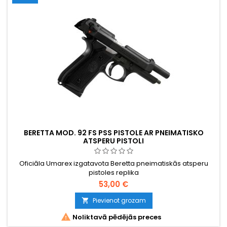
BERETTA MOD. 92 FS PSS PISTOLE AR PNEIMATISKO
ATSPERU PISTOLI
Oficiāla Umarex izgatavota Beretta pneimatiskās atsperu
pistoles replika
53,00 €
Pievienot grozam


Noliktavā pēdējās preces