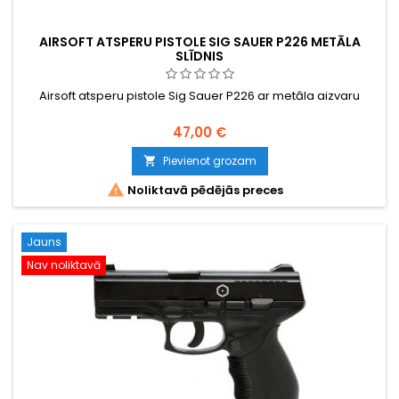
AIRSOFT ATSPERU PISTOLE SIG SAUER P226 METĀLA
SLĪDNIS
Airsoft atsperu pistole Sig Sauer P226 ar metāla aizvaru
47,00 €
Pievienot grozam


Noliktavā pēdējās preces
Jauns
Nav noliktavā