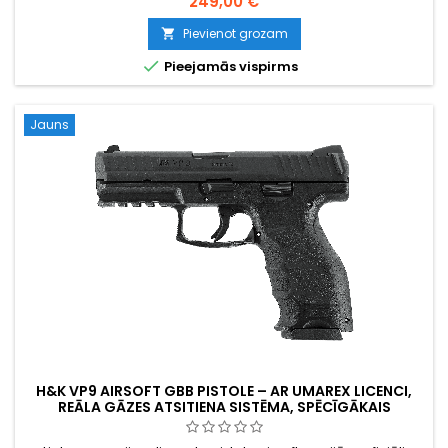
249,00 €
standarta VP9: pilna slīdņa kustība, reāla BB lodīšu
ievietošana kamerā, spēcīgs jūtams atsitiens. 201 mm, 743 g,
Pievienot grozam

22-patronu magazīna.

Pieejamās vispirms
Jauns
H&K VP9 AIRSOFT GBB PISTOLE – AR UMAREX LICENCI,
REĀLA GĀZES ATSITIENA SISTĒMA, SPĒCĪGĀKAIS
ATSITIENS SAVĀ KLASĒ