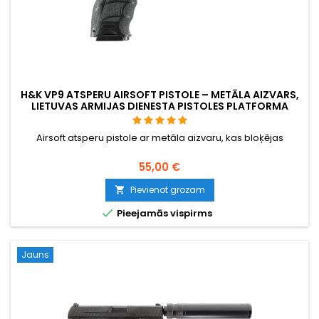
H&K VP9 ATSPERU AIRSOFT PISTOLE – METĀLA AIZVARS,
LIETUVAS ARMIJAS DIENESTA PISTOLES PLATFORMA
Airsoft atsperu pistole ar metāla aizvaru, kas bloķējas
55,00 €
Pievienot grozam


Pieejamās vispirms
Jauns