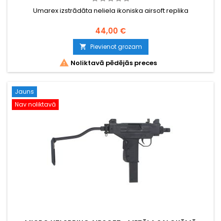
Umarex izstrādāta neliela ikoniska airsoft replika
44,00 €
Pievienot grozam


Noliktavā pēdējās preces
Jauns
Nav noliktavā