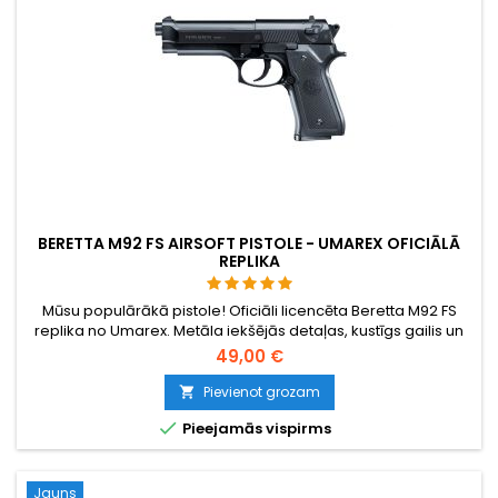
BERETTA M92 FS AIRSOFT PISTOLE - UMAREX OFICIĀLĀ
REPLIKA
Mūsu populārākā pistole! Oficiāli licencēta Beretta M92 FS
replika no Umarex. Metāla iekšējās detaļas, kustīgs gailis un
oriģinālie marķējumi.
49,00 €
Pievienot grozam


Pieejamās vispirms
Jauns