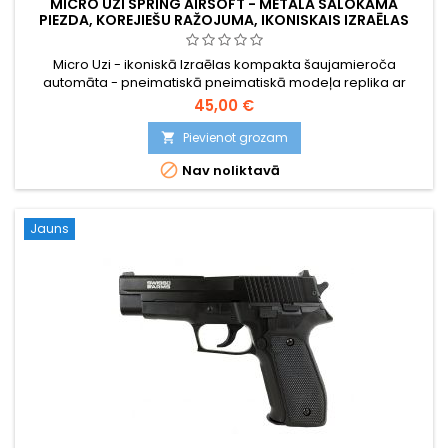
MICRO UZI SPRING AIRSOFT - METĀLA SALOKĀMĀ
PIEZDA, KOREJIEŠU RAŽOJUMA, IKONISKAIS IZRAĒLAS
SMG
Micro Uzi - ikoniskā Izraēlas kompakta šaujamieroča
automāta - pneimatiskā pneimatiskā modeļa replika ar
atsperes piedziņu. Izgatavots Korejā, lai nodrošinātu
45,00 €
augstāku uzbūves kvalitāti, ar metāla salokāmo pieturi,
metāla sprūda sviru, metāla sprūdu un drošinātāju, metāla
Pievienot grozam

virzuļa aizturēšanas mehānismu. 175 patronu magazīns.

Nav noliktavā
Kompakts 265 mm, 580 g.
Jauns