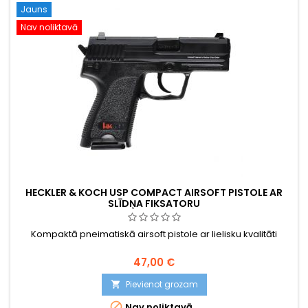
Jauns
Nav noliktavā
HECKLER & KOCH USP COMPACT AIRSOFT PISTOLE AR
SLĪDŅA FIKSATORU
Kompaktā pneimatiskā airsoft pistole ar lielisku kvalitāti
47,00 €
Pievienot grozam


Nav noliktavā