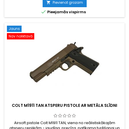
Pievienot grozam


Pieejamās vispirms
Jauns
Nav noliktavā
COLT M1911 TAN ATSPERU PISTOLE AR METĀLA SLĪDNI
Airsoft pistole Colt M1911 TAN, viena no reālistiskākajām
atsperu replikām - jaudīga, precīza, patīkama turēšanai un