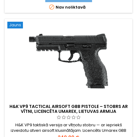

Nav noliktavā
Jauns
H&K VP9 TACTICAL AIRSOFT GBB PISTOLE – STOBRS AR
VĪTNI, LICENCĒTA UMAREX, LIETUVAS ARMIJA
H&K VP9 taktiskā versija ar vītņotu stobru — ar iepriekš
izveidotu atveri airsoft klusinātājam. Licencēts Umarex GBB
zaļās gāzes modelis ar tādu pašu reālistisku atsitienu kā