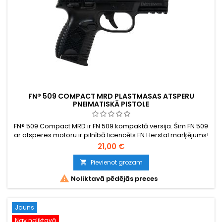
FN® 509 COMPACT MRD PLASTMASAS ATSPERU
PNEIMATISKĀ PISTOLE
FN® 509 Compact MRD ir FN 509 kompaktā versija. Šim FN 509
ar atsperes motoru ir pilnībā licencēts FN Herstal marķējums!
21,00 €
Pievienot grozam


Noliktavā pēdējās preces
Jauns
Nav noliktavā