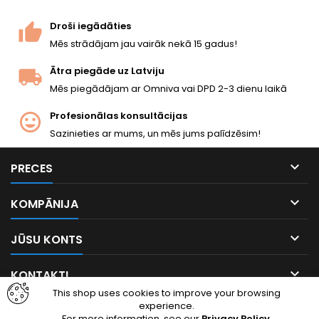
Droši iegādāties
Mēs strādājam jau vairāk nekā 15 gadus!
Ātra piegāde uz Latviju
Mēs piegādājam ar Omniva vai DPD 2-3 dienu laikā
Profesionālas konsultācijas
Sazinieties ar mums, un mēs jums palīdzēsim!

PRECES

KOMPĀNIJA

JŪSU KONTS

KONTAKTI
This shop uses cookies to improve your browsing
experience.
Facebook
Instagram
For more information, see our
Privacy Policy
.