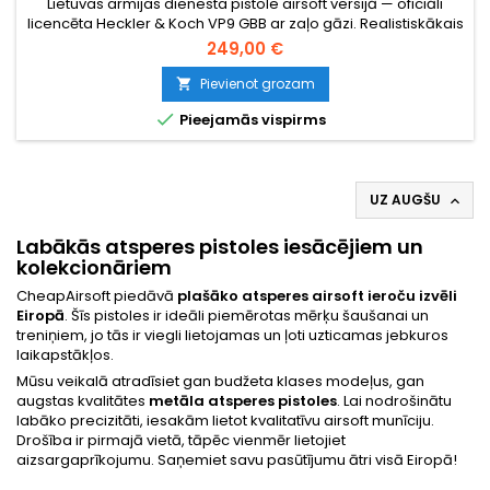
Lietuvas armijas dienesta pistole airsoft versijā — oficiāli
licencēta Heckler & Koch VP9 GBB ar zaļo gāzi. Realistiskākais
atsitiena efekts tirgū: pilna slīdņa kustība, reāla BB lodīšu
249,00 €
ievietošana kamerā, spēcīgs jūtams atsitiens — nevis
imitācija. 185 mm, 729 g, 22-patronu magazīna. Piegāde 3–14
Pievienot grozam

dienu laikā pēc pasūtījuma veikšanas.

Pieejamās vispirms
UZ AUGŠU

Labākās atsperes pistoles iesācējiem un
kolekcionāriem
CheapAirsoft piedāvā
plašāko atsperes airsoft ieroču izvēli
Eiropā
. Šīs pistoles ir ideāli piemērotas mērķu šaušanai un
treniņiem, jo tās ir viegli lietojamas un ļoti uzticamas jebkuros
laikapstākļos.
Mūsu veikalā atradīsiet gan budžeta klases modeļus, gan
augstas kvalitātes
metāla atsperes pistoles
. Lai nodrošinātu
labāko precizitāti, iesakām lietot kvalitatīvu
airsoft munīciju
.
Drošība ir pirmajā vietā, tāpēc vienmēr lietojiet
aizsargaprīkojumu
. Saņemiet savu pasūtījumu ātri visā Eiropā!