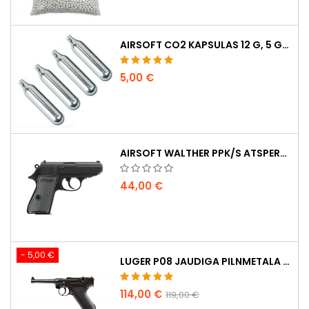
AIRSOFT CO2 KAPSULAS 12 G, 5 GAB. IEPAKOJUMĀ – RAŽOTAS UNGĀRIJĀ, ES, AUGSTĀKĀ KVALITĀTE
5,00 €
AIRSOFT WALTHER PPK/S ATSPERU PISTOLE
44,00 €
- 5,00 €
LUGER P08 JAUDIGA PILNMETALA CO2 AIRSOFT PISTOLE - UMAREX LEGENDS
114,00 €
119,00 €