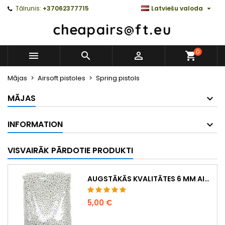

Tālrunis:
+37062377715
Latviešu valoda
0



Mājas
Airsoft pistoles
Spring pistols
MĀJAS
INFORMATION
VISVAIRĀK PĀRDOTIE PRODUKTI
AUGSTĀKĀS KVALITĀTES 6 MM AIRSOFT LODĪTES 0,20 G – 1000 GAB., NEAIZĶERAS, PRECĪZA ŠAUŠANA
5,00 €