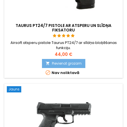
TAURUS PT24/7 PISTOLE AR ATSPERU UN SLĪDŅA
FIKSATORU
Airsoft atsperu pistole Taurus PT24/7 ar slīdņa bloķēšanas
funkciju.
44,00 €
Pievienot grozam


Nav noliktavā
Jauns