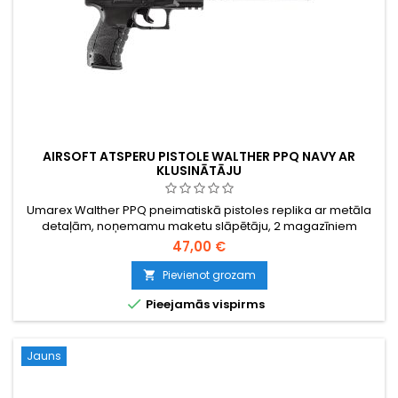
AIRSOFT ATSPERU PISTOLE WALTHER PPQ NAVY AR
KLUSINĀTĀJU
Umarex Walther PPQ pneimatiskā pistoles replika ar metāla
detaļām, noņemamu maketu slāpētāju, 2 magazīniem
47,00 €
Pievienot grozam


Pieejamās vispirms
Jauns