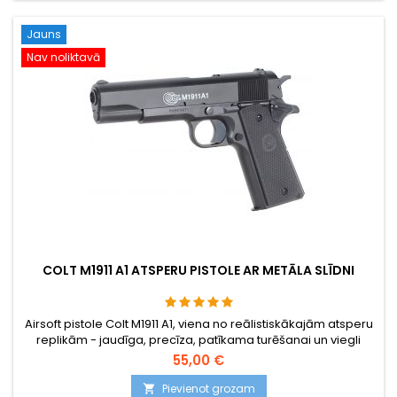
Jauns
Nav noliktavā
COLT M1911 A1 ATSPERU PISTOLE AR METĀLA SLĪDNI
Airsoft pistole Colt M1911 A1, viena no reālistiskākajām atsperu
replikām - jaudīga, precīza, patīkama turēšanai un viegli
lietojama. BAXS šaušanas sistēma liek BB lidojuma laikā
55,00 €
griezties, tāpēc tiek panākta labāka precizitāte un darbības
rādiuss.
Pievienot grozam
