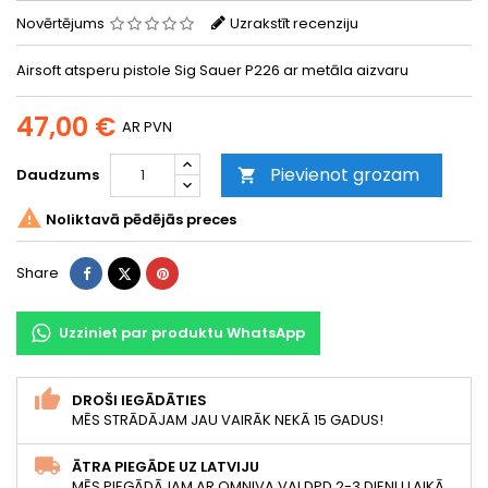
Novērtējums
Uzrakstīt recenziju
Airsoft atsperu pistole Sig Sauer P226 ar metāla aizvaru
47,00 €
AR PVN
Pievienot grozam
Daudzums


Noliktavā pēdējās preces
Share
Tweet
Pinterest
Share
Uzziniet par produktu WhatsApp
DROŠI IEGĀDĀTIES
MĒS STRĀDĀJAM JAU VAIRĀK NEKĀ 15 GADUS!
ĀTRA PIEGĀDE UZ LATVIJU
MĒS PIEGĀDĀJAM AR OMNIVA VAI DPD 2-3 DIENU LAIKĀ