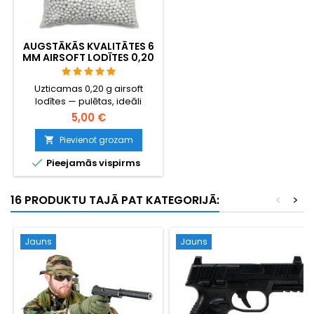
AUGSTĀKĀS KVALITĀTES 6
MM AIRSOFT LODĪTES 0,20
G – 1000 GAB.,
NEAIZĶERAS, PRECĪZA
Uzticamas 0,20 g airsoft
ŠAUŠANA
lodītes — pulētas, ideāli
apaļas, droša padeve caur
5,00 €
jebkuru hop-up sistēmu. 1000
lodītes lielas ietilpības
Pievienot grozam

magazīniem, gāzes

Pieejamās vispirms
granātām un standarta
magazīniem. Garantija pret
aizķeršanos, precīza
16 PRODUKTU TAJĀ PAT KATEGORIJĀ:
<
>
šaušana.
Jauns
Jauns