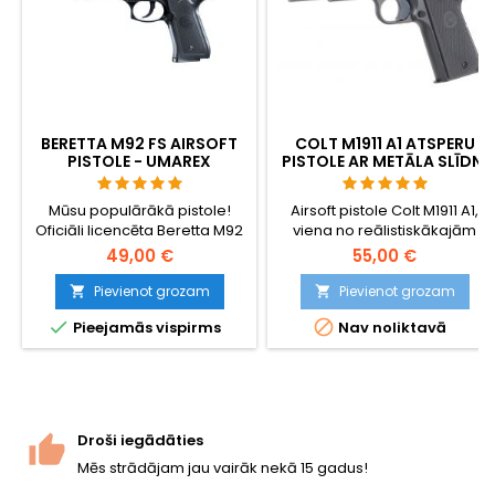
BERETTA M92 FS AIRSOFT
COLT M1911 A1 ATSPERU
PISTOLE - UMAREX
PISTOLE AR METĀLA SLĪDNI
OFICIĀLĀ REPLIKA
Mūsu populārākā pistole!
Airsoft pistole Colt M1911 A1,
Oficiāli licencēta Beretta M92
viena no reālistiskākajām
FS replika no Umarex. Metāla
atsperu replikām - jaudīga,
49,00 €
55,00 €
iekšējās detaļas, kustīgs gailis
precīza, patīkama turēšanai
un oriģinālie marķējumi.
un viegli lietojama. BAXS
Pievienot grozam
Pievienot grozam


šaušanas sistēma liek BB


Pieejamās vispirms
Nav noliktavā
lidojuma laikā griezties, tāpēc
tiek panākta labāka
precizitāte un darbības
rādiuss.
Droši iegādāties
Mēs strādājam jau vairāk nekā 15 gadus!