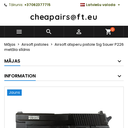

Tālrunis:
+37062377715
Latviešu valoda
0



Mājas
Airsoft pistoles
Airsoft atsperu pistole Sig Sauer P226
metāla slīdnis
MĀJAS
INFORMATION
Jauns