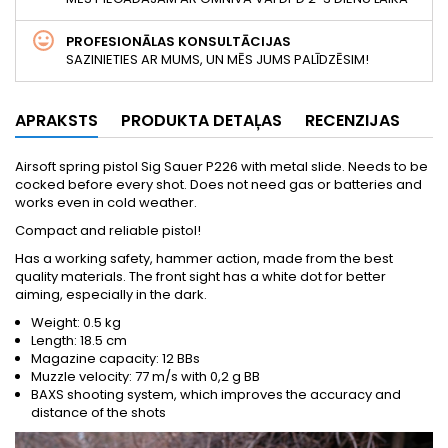
PROFESIONĀLAS KONSULTĀCIJAS
SAZINIETIES AR MUMS, UN MĒS JUMS PALĪDZĒSIM!
APRAKSTS
PRODUKTA DETAĻAS
RECENZIJAS
Airsoft spring pistol Sig Sauer P226 with metal slide. Needs to be
cocked before every shot. Does not need gas or batteries and
works even in cold weather.
Compact and reliable pistol!
Has a working safety, hammer action, made from the best
quality materials. The front sight has a white dot for better
aiming, especially in the dark.
Weight: 0.5 kg
Length: 18.5 cm
Magazine capacity: 12 BBs
Muzzle velocity: 77 m/s with 0,2 g BB
BAXS shooting system, which improves the accuracy and
distance of the shots