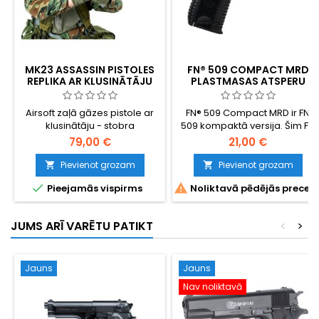
MK23 ASSASSIN PISTOLES
FN® 509 COMPACT MRD
REPLIKA AR KLUSINĀTĀJU
PLASTMASAS ATSPERU
PNEIMATISKĀ PISTOLE
Airsoft zaļā gāzes pistole ar
FN® 509 Compact MRD ir FN
klusinātāju - stobra
509 kompaktā versija. Šim FN
pagarinājums
509 ar atsperes motoru ir
79,00 €
21,00 €
pilnībā licencēts FN Herstal
marķējums!
Pievienot grozam
Pievienot grozam




Pieejamās vispirms
Noliktavā pēdējās preces
JUMS ARĪ VARĒTU PATIKT
<
>
Jauns
Jauns
Nav noliktavā