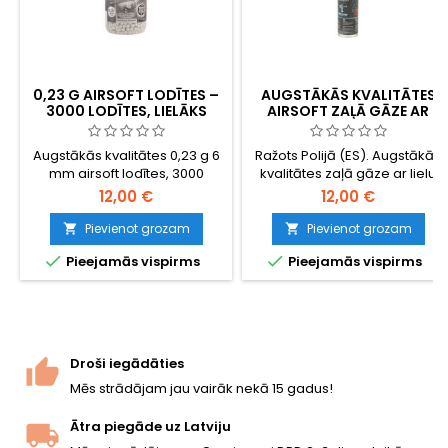
0,23 G AIRSOFT LODĪTES –
AUGSTĀKĀS KVALITĀTES
3000 LODĪTES, LIELĀKS
AIRSOFT ZAĻĀ GĀZE AR
SVARS LABĀKAI
SILIKONA EĻĻU – 1 LITRS,
PRECIZITĀTEI UN LIDOJUMA
RAŽOTA ES
Augstākās kvalitātes 0,23 g 6
Ražots Polijā (ES). Augstākās
ATTĀLUMAM
mm airsoft lodītes, 3000
kvalitātes zaļā gāze ar lielu
lodītes atkārtoti aizdarāmā
silikona eļļas devu — katra
12,00 €
12,00 €
pudelē. Smagākas nekā
šāviena laikā eļļo un aizsargā
standarta 0,20 g lodītes —
vārstus un blīvējumus,
Pievienot grozam
Pievienot grozam


labāka pretestība pret vēju,
tādējādi pagarinot jūsu GBB


Pieejamās vispirms
Pieejamās vispirms
līdzenāka lidojuma
kalpošanas laiku. Spēcīgs,
trajektorija, lielāka enerģija
stabils spiediens nodrošina
lidojuma beigās. Ražotas
lielāku šaušanas attālumu,
Specna Arms (BLS Taiwan):
precīzāku šaušanu un izteiktu
pulētas, ideāli apaļas,
atsitienu. 1 l pudele.
piemērotas hop-up
Droši iegādāties
sistēmām. Liels krājums
Mēs strādājam jau vairāk nekā 15 gadus!
palīgieročiem un
nopietniem...
Ātra piegāde uz Latviju