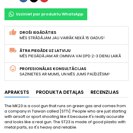
Uzziniet par produktu WhatsApp
DROŠI IEGĀDĀTIES
MĒS STRĀDĀJAM JAU VAIRĀK NEKĀ 15 GADUS!
ĀTRA PIEGĀDE UZ LATVIJU
MĒS PIEGĀDĀJAM AR OMNIVA VAI DPD 2-3 DIENU LAIKĀ
PROFESIONĀLAS KONSULTĀCIJAS
SAZINIETIES AR MUMS, UN MĒS JUMS PALĪDZĒSIM!
APRAKSTS
PRODUKTA DETAĻAS
RECENZIJAS
The MK23 is a cool gun that runs on green gas and comes from
a company in Taiwan called [STTi]. People who are just starting
with airsoft or sport shooting like it because it's really accurate
and looks like a real gun. The ST23 is made of good plastic with
metal parts, so it's heavy and reliable.