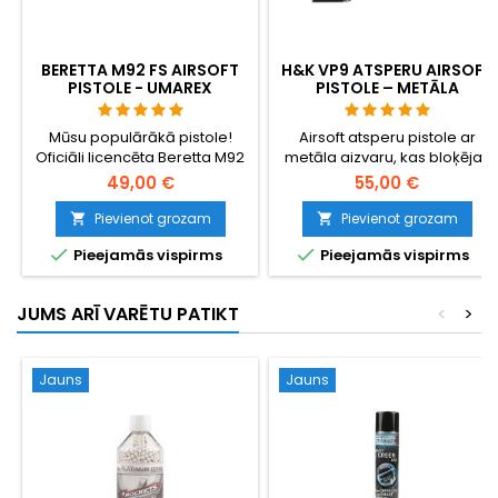
BERETTA M92 FS AIRSOFT
H&K VP9 ATSPERU AIRSOFT
PISTOLE - UMAREX
PISTOLE – METĀLA
OFICIĀLĀ REPLIKA
AIZVARS, LIETUVAS
ARMIJAS DIENESTA
Mūsu populārākā pistole!
Airsoft atsperu pistole ar
PISTOLES PLATFORMA
Oficiāli licencēta Beretta M92
metāla aizvaru, kas bloķējas
FS replika no Umarex. Metāla
49,00 €
55,00 €
iekšējās detaļas, kustīgs gailis
un oriģinālie marķējumi.
Pievienot grozam
Pievienot grozam




Pieejamās vispirms
Pieejamās vispirms
JUMS ARĪ VARĒTU PATIKT
<
>
Jauns
Jauns