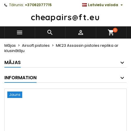

Tālrunis:
+37062377715
Latviešu valoda
0



Mājas
Airsoft pistoles
MK23 Assassin pistoles replika ar
klusinātāju
MĀJAS
INFORMATION
Jauns