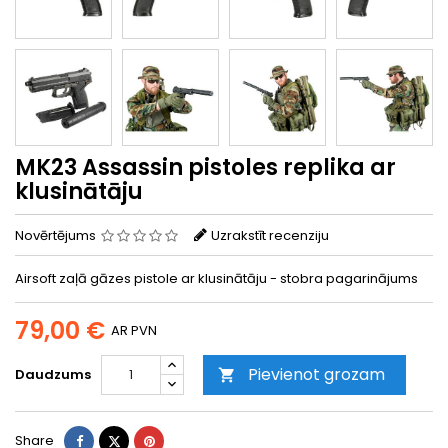
MK23 Assassin pistoles replika ar
klusinātāju
Novērtējums
Uzrakstīt recenziju
Airsoft zaļā gāzes pistole ar klusinātāju - stobra pagarinājums
79,00 €
AR PVN
Pievienot grozam
Daudzums

Share
Tweet
Pinterest
Share