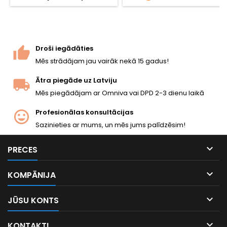
iepakojums, piemērots
visiem CO2 airsoft pistoles un
šautenes modeļiem.
Droši iegādāties
Mēs strādājam jau vairāk nekā 15 gadus!
Ātra piegāde uz Latviju
Mēs piegādājam ar Omniva vai DPD 2-3 dienu laikā
Profesionālas konsultācijas
Sazinieties ar mums, un mēs jums palīdzēsim!

PRECES

KOMPĀNIJA

JŪSU KONTS

KONTAKTI