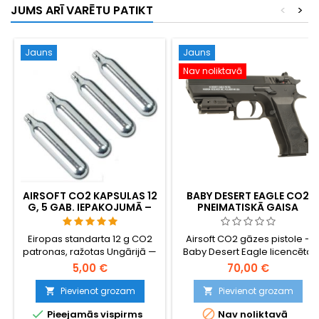
JUMS ARĪ VARĒTU PATIKT
<
>
rindu magazīns, ~300 FPS.
Pistole, kas iedvesmoja Hana
Solo DL-44 filmā "Zvaigžņu
kari". 296 mm, 940 g.
Jauns
Jauns
Nav noliktavā
AIRSOFT CO2 KAPSULAS 12
BABY DESERT EAGLE CO2
G, 5 GAB. IEPAKOJUMĀ –
PNEIMATISKĀ GAISA
RAŽOTAS UNGĀRIJĀ, ES,
PISTOLES
AUGSTĀKĀ KVALITĀTE
Eiropas standarta 12 g CO2
Airsoft CO2 gāzes pistole -
patronas, ražotas Ungārijā —
Baby Desert Eagle licencēta
labākās airsoft tirgū. Vairāk
replika ar oriģināliem
5,00 €
70,00 €
šāvienu vienā patronā nekā
logotipiem un marķējumu.
lētiem Ķīnas importētajiem
Pievienot grozam
Pievienot grozam


produktiem, stabils spiediens,


Pieejamās vispirms
Nav noliktavā
bez noplūdēm. 5 gabalu