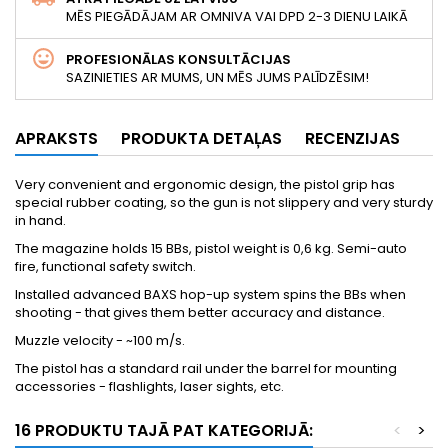
MĒS PIEGĀDĀJAM AR OMNIVA VAI DPD 2-3 DIENU LAIKĀ
PROFESIONĀLAS KONSULTĀCIJAS
SAZINIETIES AR MUMS, UN MĒS JUMS PALĪDZĒSIM!
APRAKSTS
PRODUKTA DETAĻAS
RECENZIJAS
Very convenient and ergonomic design, the pistol grip has
special rubber coating, so the gun is not slippery and very sturdy
in hand.
The magazine holds 15 BBs, pistol weight is 0,6 kg. Semi-auto
fire, functional safety switch.
Installed advanced BAXS hop-up system spins the BBs when
shooting - that gives them better accuracy and distance.
Muzzle velocity - ~100 m/s.
The pistol has a standard rail under the barrel for mounting
accessories - flashlights, laser sights, etc.
16 PRODUKTU TAJĀ PAT KATEGORIJĀ:
<
>