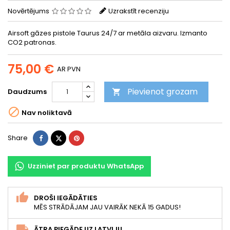
Novērtējums
Uzrakstīt recenziju
Airsoft gāzes pistole Taurus 24/7 ar metāla aizvaru. Izmanto
CO2 patronas.
75,00 €
AR PVN
Pievienot grozam
Daudzums


Nav noliktavā
Share
Tweet
Pinterest
Share
Uzziniet par produktu WhatsApp
DROŠI IEGĀDĀTIES
MĒS STRĀDĀJAM JAU VAIRĀK NEKĀ 15 GADUS!
ĀTRA PIEGĀDE UZ LATVIJU