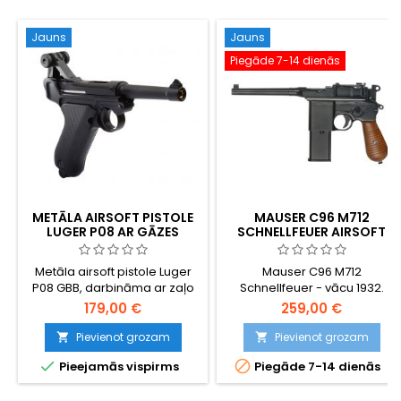
Jauns
Jauns
Piegāde 7-14 dienās
METĀLA AIRSOFT PISTOLE
MAUSER C96 M712
LUGER P08 AR GĀZES
SCHNELLFEUER AIRSOFT
TRIECIENU
GBB PISTOLE AR PLECU
PIETURI - VĀCU
Metāla airsoft pistole Luger
Mauser C96 M712
METĀLLĀPSTIŅA
P08 GBB, darbināma ar zaļo
Schnellfeuer - vācu 1932.
gāzi. Vienas no visu laiku
gada selektīvo šaujamieroču
179,00 €
259,00 €
ikoniskākajām pistolēm
ar metāllāpstiņu - zaļās
replika, izgatavota Taivānā,
gāzes airsoft replika,
Pievienot grozam
Pievienot grozam


pilnībā metāla, smaga un
komplektā ar ikonisko


Pieejamās vispirms
Piegāde 7-14 dienās
izturīga.
noņemamo plecu patronu.
Pusautomātiskā un
pilnspiediena sistēma, 25