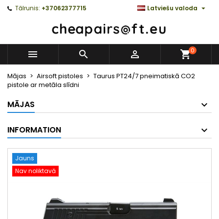

Tālrunis:
+37062377715
Latviešu valoda
0



Mājas
Airsoft pistoles
Taurus PT24/7 pneimatiskā CO2
pistole ar metāla slīdni
MĀJAS
INFORMATION
Jauns
Nav noliktavā